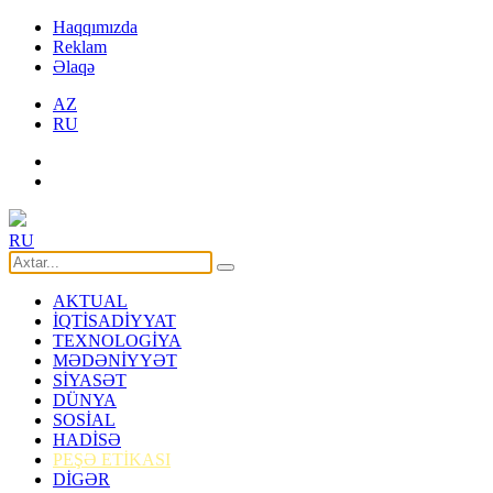
Haqqımızda
Reklam
Əlaqə
AZ
RU
RU
AKTUAL
İQTİSADİYYAT
TEXNOLOGİYA
MƏDƏNİYYƏT
SİYASƏT
DÜNYA
SOSİAL
HADİSƏ
PEŞƏ ETİKASI
DİGƏR