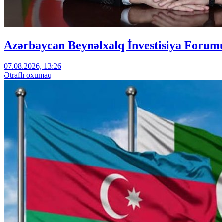
Azərbaycan Beynəlxalq İnvestisiya Forumu
07.08.2026, 13:26
Ətraflı oxumaq