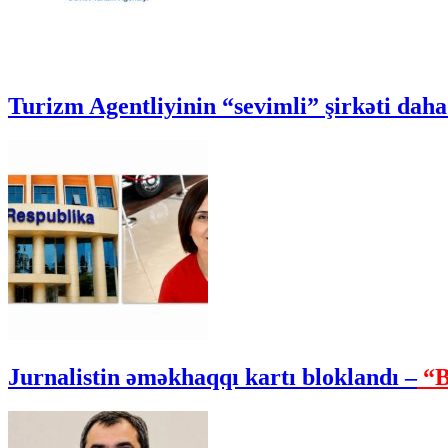
Turizm Agentliyinin “sevimli” şirkəti daha 
Jurnalistin əməkhaqqı kartı bloklandı –
“B