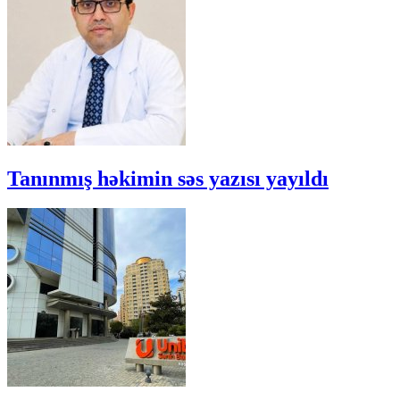
Tanınmış həkimin səs yazısı yayıldı