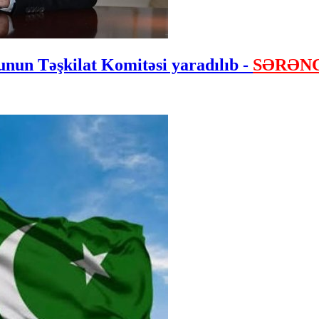
nun Təşkilat Komitəsi yaradılıb -
SƏRƏN