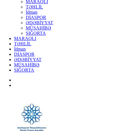
MARAQLI
TƏHLİL
İdman
DİASPOR
ƏDƏBİYYAT
MÜSAHİBƏ
SIĞORTA
MARAQLI
TƏHLİL
İdman
DİASPOR
ƏDƏBİYYAT
MÜSAHİBƏ
SIĞORTA