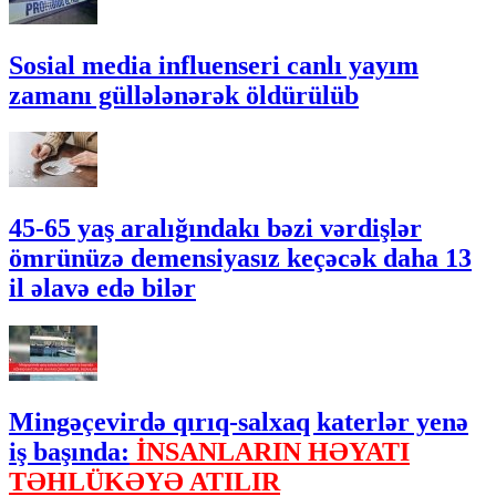
Sosial media influenseri canlı yayım
zamanı güllələnərək öldürülüb
45-65 yaş aralığındakı bəzi vərdişlər
ömrünüzə demensiyasız keçəcək daha 13
il əlavə edə bilər
Mingəçevirdə qırıq-salxaq katerlər yenə
iş başında:
İNSANLARIN HƏYATI
TƏHLÜKƏYƏ ATILIR