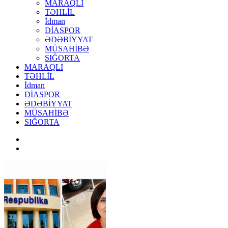
MARAQLI
TƏHLİL
İdman
DİASPOR
ƏDƏBİYYAT
MÜSAHİBƏ
SIĞORTA
MARAQLI
TƏHLİL
İdman
DİASPOR
ƏDƏBİYYAT
MÜSAHİBƏ
SIĞORTA