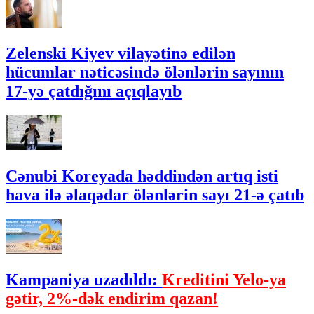
Zelenski Kiyev vilayətinə edilən
hücumlar nəticəsində ölənlərin sayının
17-yə çatdığını açıqlayıb
Cənubi Koreyada həddindən artıq isti
hava ilə əlaqədar ölənlərin sayı 21-ə çatıb
Kampaniya uzadıldı:
Kreditini Yelo-ya
gətir, 2%-dək endirim qazan!