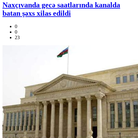
Naxçıvanda gecə saatlarında kanalda
batan şəxs xilas edildi
0
0
23