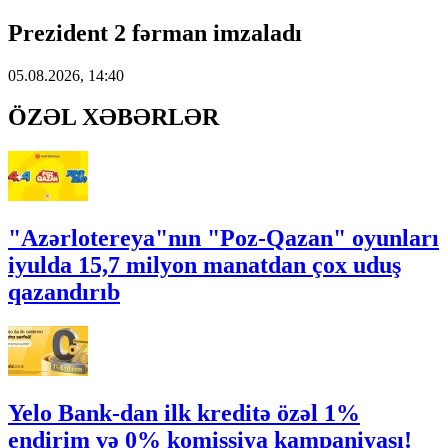
Prezident 2 fərman imzaladı
05.08.2026, 14:40
ÖZƏL XƏBƏRLƏR
"Azərlotereya"nın "Poz-Qazan" oyunları
iyulda 15,7 milyon manatdan çox uduş
qazandırıb
Yelo Bank-dan ilk kreditə özəl 1%
endirim və 0% komissiya kampaniyası!