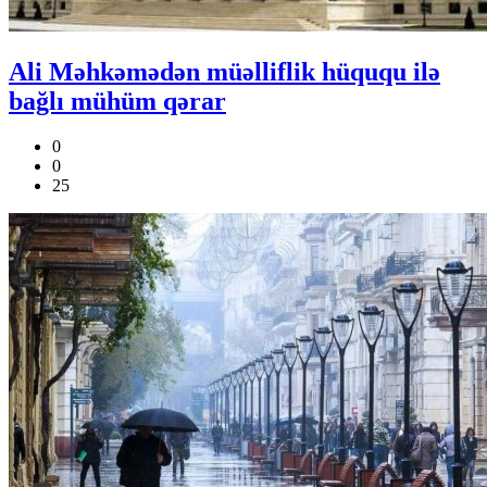
Ali Məhkəmədən müəlliflik hüququ ilə
bağlı mühüm qərar
0
0
25