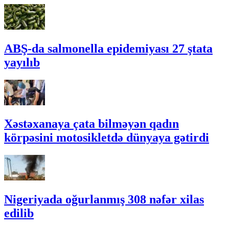
ABŞ-da salmonella epidemiyası 27 ştata
yayılıb
Xəstəxanaya çata bilməyən qadın
körpəsini motosikletdə dünyaya gətirdi
Nigeriyada oğurlanmış 308 nəfər xilas
edilib