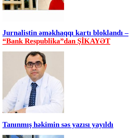
Jurnalistin əməkhaqqı kartı bloklandı –
“Bank Respublika”dan ŞİKAYƏT
Tanınmış həkimin səs yazısı yayıldı