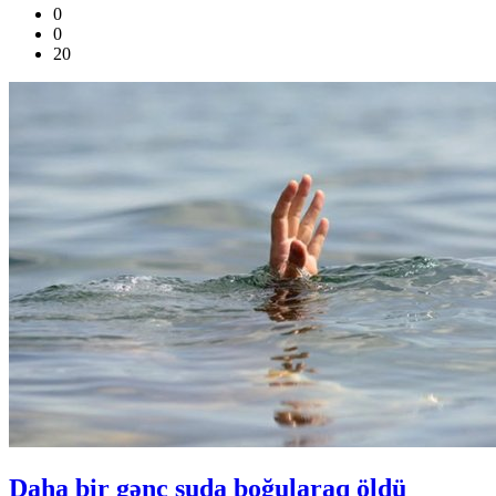
0
0
20
Daha bir gənc suda boğularaq öldü