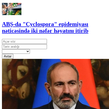
ABŞ-da "Cyclospora" epidemiyası
nəticəsində iki nəfər həyatını itirib
Axtar