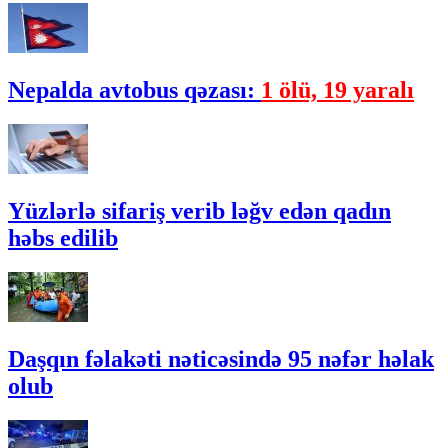
Nepalda avtobus qəzası:
1 ölü, 19 yaralı
Yüzlərlə sifariş verib ləğv edən qadın
həbs edilib
Daşqın fəlakəti nəticəsində 95 nəfər həlak
olub