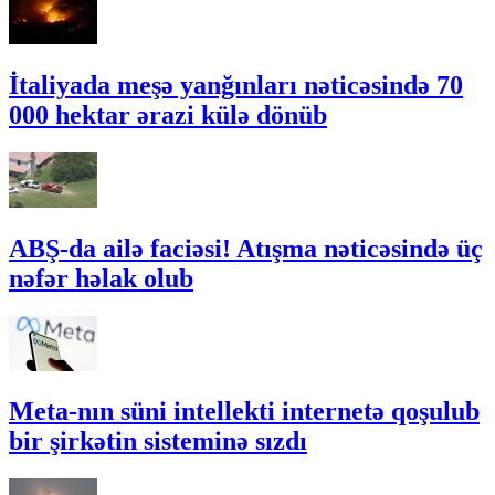
İtaliyada meşə yanğınları nəticəsində 70
000 hektar ərazi külə dönüb
ABŞ-da ailə faciəsi! Atışma nəticəsində üç
nəfər həlak olub
Meta-nın süni intellekti internetə qoşulub
bir şirkətin sisteminə sızdı