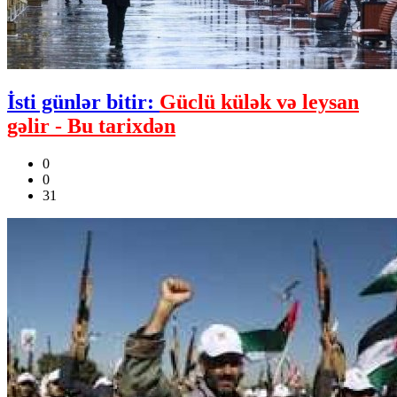
İsti günlər bitir:
Güclü külək və leysan
gəlir - Bu tarixdən
0
0
31