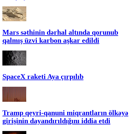
Mars səthinin dərhal altında qorunub
qalmış üzvi karbon aşkar edildi
SpaceX raketi Aya çırpılıb
Tramp qeyri-qanuni miqrantların ölkəyə
girişinin dayandırıldığını iddia etdi