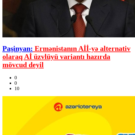
Paşinyan:
Ermənistanın Aİİ-yə alternativ
olaraq Aİ üzvlüyü variantı hazırda
mövcud deyil
0
0
10