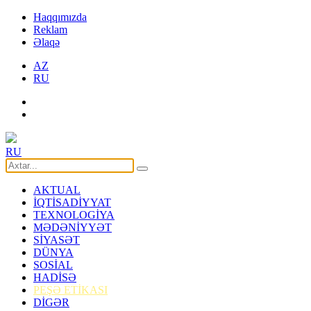
Haqqımızda
Reklam
Əlaqə
AZ
RU
RU
AKTUAL
İQTİSADİYYAT
TEXNOLOGİYA
MƏDƏNİYYƏT
SİYASƏT
DÜNYA
SOSİAL
HADİSƏ
PEŞƏ ETİKASI
DİGƏR