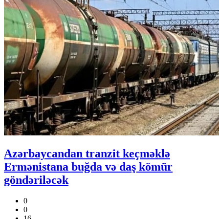
Azərbaycandan tranzit keçməklə
Ermənistana buğda və daş kömür
göndəriləcək
0
0
16