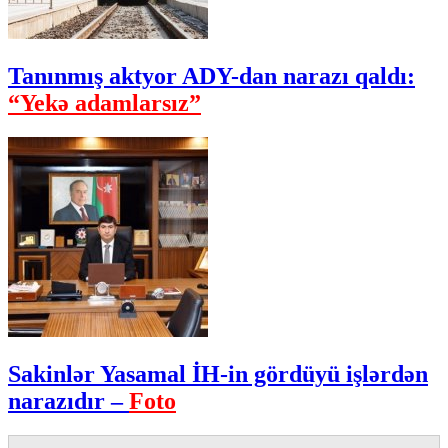
Tanınmış aktyor ADY-dan narazı qaldı:
“Yekə adamlarsız”
Sakinlər Yasamal İH-in gördüyü işlərdən
narazıdır –
Foto