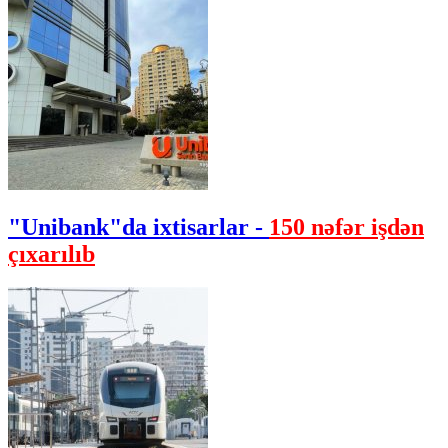
"Unibank"da ixtisarlar -
150 nəfər işdən
çıxarılıb