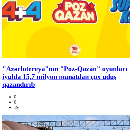
"Azərlotereya"nın "Poz-Qazan" oyunları
iyulda 15,7 milyon manatdan çox uduş
qazandırıb
0
0
19