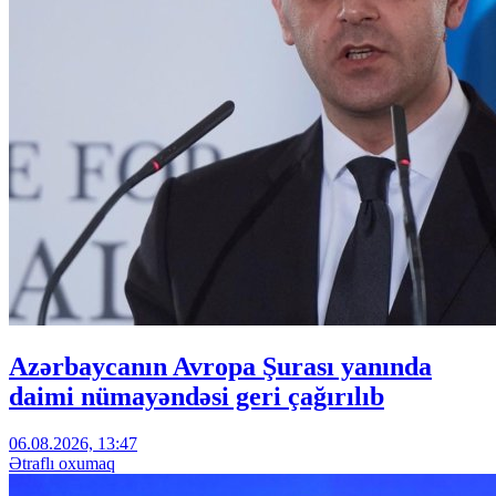
Azərbaycanın Avropa Şurası yanında
daimi nümayəndəsi geri çağırılıb
06.08.2026, 13:47
Ətraflı oxumaq