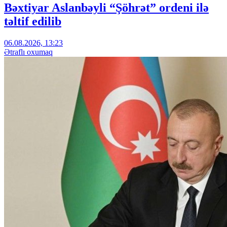
Bəxtiyar Aslanbəyli “Şöhrət” ordeni ilə
təltif edilib
06.08.2026, 13:23
Ətraflı oxumaq