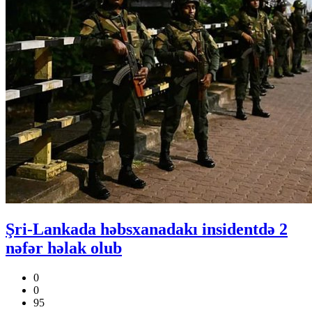
Şri-Lankada həbsxanadakı insidentdə 2
nəfər həlak olub
0
0
95