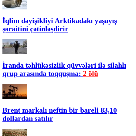
İqlim dəyişikliyi Arktikadakı yaşayış
şəraitini çətinləşdirir
İranda təhlükəsizlik qüvvələri ilə silahlı
qrup arasında toqquşma:
2 ölü
Brent markalı neftin bir bareli 83,10
dollardan satılır