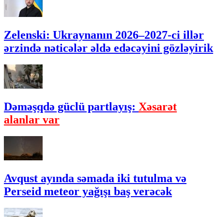
Zelenski: Ukraynanın 2026–2027-ci illər
ərzində nəticələr əldə edəcəyini gözləyirik
Dəməşqdə güclü partlayış:
Xəsarət
alanlar var
Avqust ayında səmada iki tutulma və
Perseid meteor yağışı baş verəcək