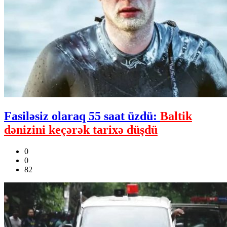
Fasiləsiz olaraq 55 saat üzdü:
Baltik
dənizini keçərək tarixə düşdü
0
0
82