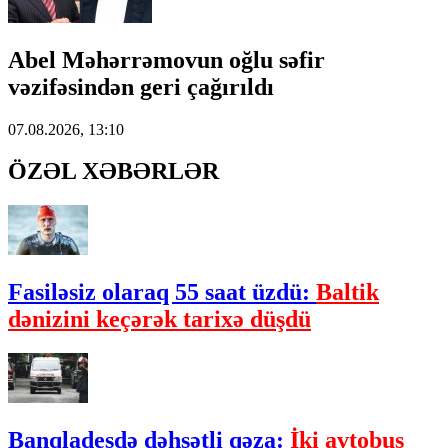
Abel Məhərrəmovun oğlu səfir
vəzifəsindən geri çağırıldı
07.08.2026, 13:10
ÖZƏL XƏBƏRLƏR
Fasiləsiz olaraq 55 saat üzdü:
Baltik
dənizini keçərək tarixə düşdü
Banqladeşdə dəhşətli qəza:
İki avtobus