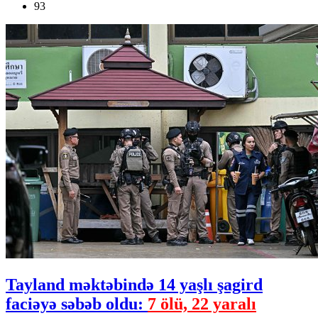
93
Tayland məktəbində 14 yaşlı şagird
faciəyə səbəb oldu:
7 ölü, 22 yaralı