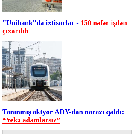
"Unibank"da ixtisarlar -
150 nəfər işdən
çıxarılıb
Tanınmış aktyor ADY-dan narazı qaldı:
“Yekə adamlarsız”