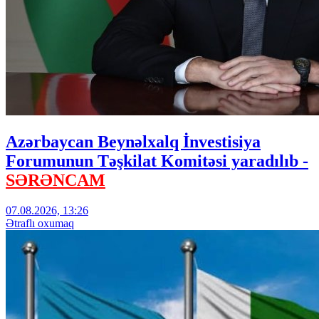
Azərbaycan Beynəlxalq İnvestisiya
Forumunun Təşkilat Komitəsi yaradılıb -
SƏRƏNCAM
07.08.2026, 13:26
Ətraflı oxumaq