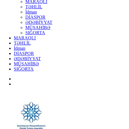
MARAQLI
TƏHLİL
İdman
DİASPOR
ƏDƏBİYYAT
MÜSAHİBƏ
SIĞORTA
MARAQLI
TƏHLİL
İdman
DİASPOR
ƏDƏBİYYAT
MÜSAHİBƏ
SIĞORTA