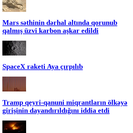
Mars səthinin dərhal altında qorunub
qalmış üzvi karbon aşkar edildi
SpaceX raketi Aya çırpılıb
Tramp qeyri-qanuni miqrantların ölkəyə
girişinin dayandırıldığını iddia etdi