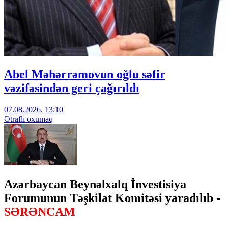
Abel Məhərrəmovun oğlu səfir
vəzifəsindən geri çağırıldı
07.08.2026, 13:10
Ətraflı oxumaq
Azərbaycan Beynəlxalq İnvestisiya
Forumunun Təşkilat Komitəsi yaradılıb -
SƏRƏNCAM