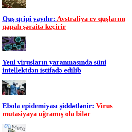
Quş qripi yayılır:
Avstraliya ev quşlarını
qapalı şəraitə keçirir
Yeni virusların yaranmasında süni
intellektdən istifadə edilib
Ebola epidemiyası şiddətlənir:
Virus
mutasiyaya uğramış ola bilər