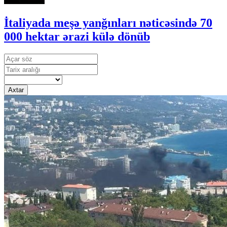
İtaliyada meşə yanğınları nəticəsində 70
000 hektar ərazi külə dönüb
Axtar