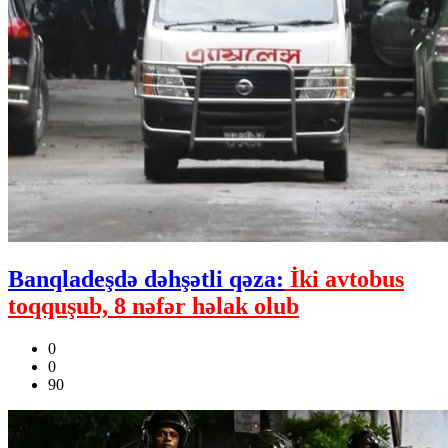
Banqladeşdə dəhşətli qəza:
İki avtobus
toqquşub, 8 nəfər həlak olub
0
0
90