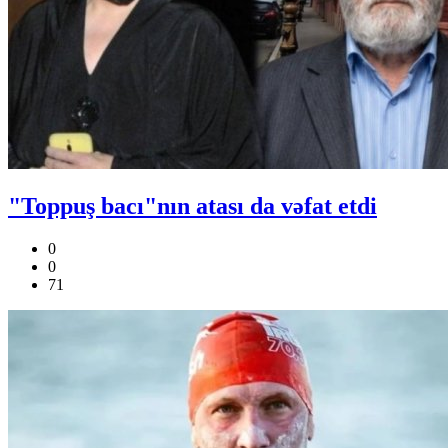
"Toppuş bacı"nın atası da vəfat etdi
0
0
71