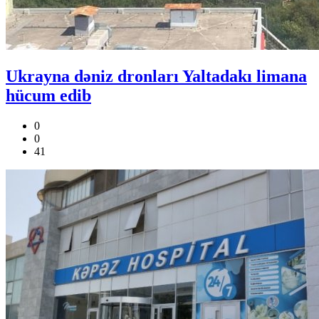
Ukrayna dəniz dronları Yaltadakı limana
hücum edib
0
0
41