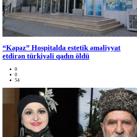
“Kəpəz” Hospitalda estetik əməliyyat
etdirən türkiyəli qadın öldü
0
0
54