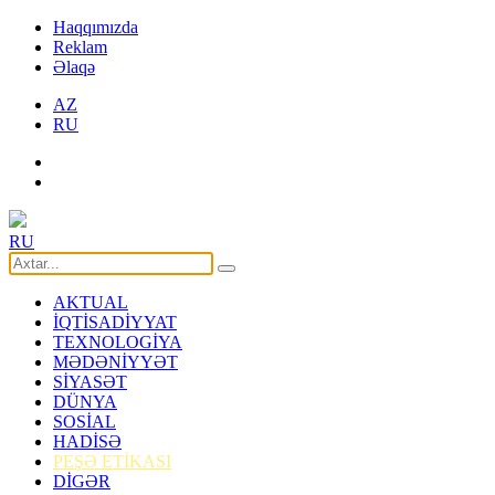
Haqqımızda
Reklam
Əlaqə
AZ
RU
RU
AKTUAL
İQTİSADİYYAT
TEXNOLOGİYA
MƏDƏNİYYƏT
SİYASƏT
DÜNYA
SOSİAL
HADİSƏ
PEŞƏ ETİKASI
DİGƏR