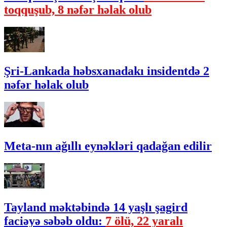
toqquşub, 8 nəfər həlak olub
Şri-Lankada həbsxanadakı insidentdə 2
nəfər həlak olub
Meta-nın ağıllı eynəkləri qadağan edilir
Tayland məktəbində 14 yaşlı şagird
faciəyə səbəb oldu:
7 ölü, 22 yaralı