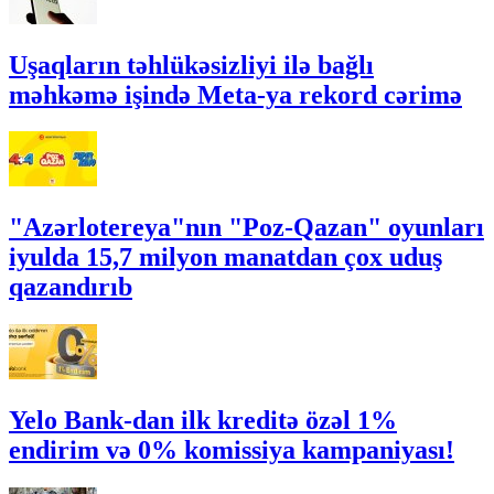
Uşaqların təhlükəsizliyi ilə bağlı
məhkəmə işində Meta-ya rekord cərimə
"Azərlotereya"nın "Poz-Qazan" oyunları
iyulda 15,7 milyon manatdan çox uduş
qazandırıb
Yelo Bank-dan ilk kreditə özəl 1%
endirim və 0% komissiya kampaniyası!