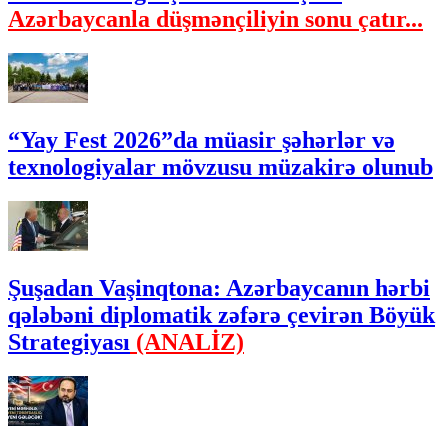
Azərbaycanla düşmənçiliyin sonu çatır...
“Yay Fest 2026”da müasir şəhərlər və
texnologiyalar mövzusu müzakirə olunub
Şuşadan Vaşinqtona: Azərbaycanın hərbi
qələbəni diplomatik zəfərə çevirən Böyük
Strategiyası
(ANALİZ)