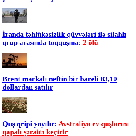
İranda təhlükəsizlik qüvvələri ilə silahlı
qrup arasında toqquşma:
2 ölü
Brent markalı neftin bir bareli 83,10
dollardan satılır
Quş qripi yayılır:
Avstraliya ev quşlarını
qapalı şəraitə keçirir