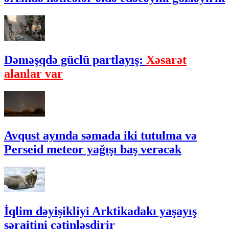
Dəməşqdə güclü partlayış:
Xəsarət
alanlar var
Avqust ayında səmada iki tutulma və
Perseid meteor yağışı baş verəcək
İqlim dəyişikliyi Arktikadakı yaşayış
şəraitini çətinləşdirir