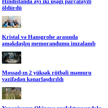
Hindistanda ayı iki uşağı parçalayıb
öldürdü
Kristal və Hansgrohe arasında
əməkdaşlıq memorandumu imzalanıb
Mossad-ın 2 yüksək rütbəli məmuru
vəzifədən kənarlaşdırıldı