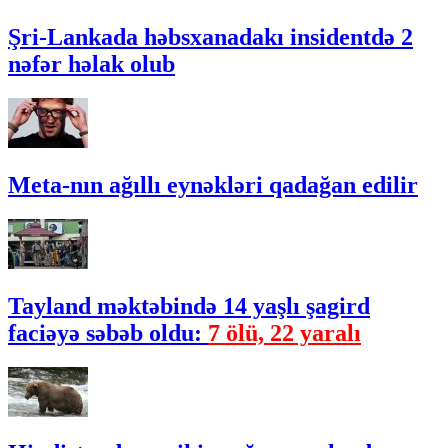
Şri-Lankada həbsxanadakı insidentdə 2
nəfər həlak olub
Meta-nın ağıllı eynəkləri qadağan edilir
Tayland məktəbində 14 yaşlı şagird
faciəyə səbəb oldu:
7 ölü, 22 yaralı