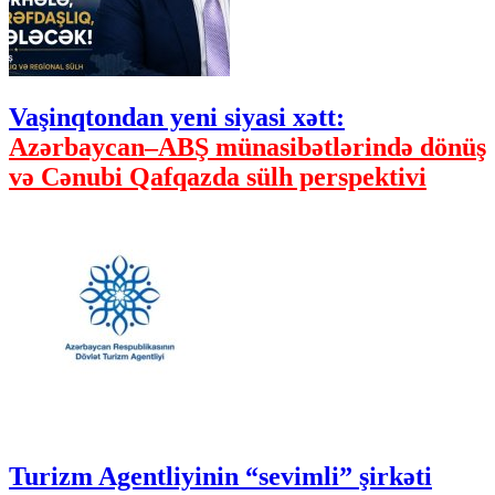
Vaşinqtondan yeni siyasi xətt:
Azərbaycan–ABŞ münasibətlərində dönüş
və Cənubi Qafqazda sülh perspektivi
Turizm Agentliyinin “sevimli” şirkəti