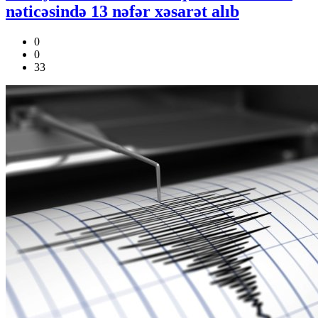
nəticəsində 13 nəfər xəsarət alıb
0
0
33