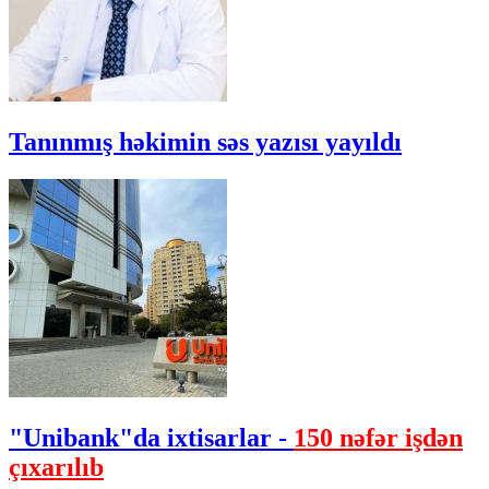
Tanınmış həkimin səs yazısı yayıldı
"Unibank"da ixtisarlar -
150 nəfər işdən
çıxarılıb