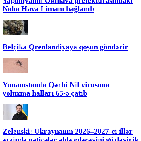
Yaponiyanın Okinava prefekturasındakı
Naha Hava Limanı bağlanıb
Belçika Qrenlandiyaya qoşun göndərir
Yunanıstanda Qərbi Nil virusuna
yoluxma halları 65-ə çatıb
Zelenski: Ukraynanın 2026–2027-ci illər
ərzində nəticələr əldə edəcəyini gözləyirik