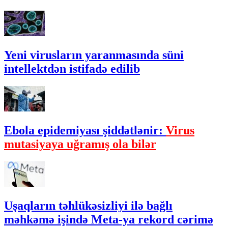
Yeni virusların yaranmasında süni
intellektdən istifadə edilib
Ebola epidemiyası şiddətlənir:
Virus
mutasiyaya uğramış ola bilər
Uşaqların təhlükəsizliyi ilə bağlı
məhkəmə işində Meta-ya rekord cərimə