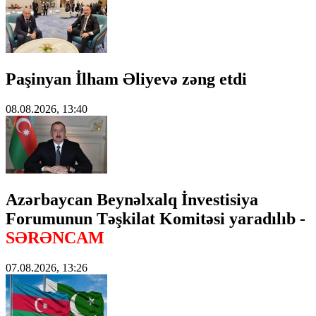
Paşinyan İlham Əliyevə zəng etdi
08.08.2026, 13:40
Azərbaycan Beynəlxalq İnvestisiya
Forumunun Təşkilat Komitəsi yaradılıb -
SƏRƏNCAM
07.08.2026, 13:26