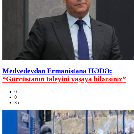
Medvedevdən Ermənistana HƏDƏ:
“Gürcüstanın taleyini yaşaya bilərsiniz”
0
0
35