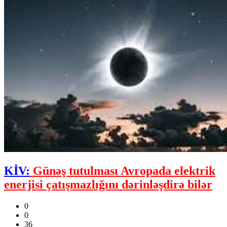
KİV:
Günəş tutulması Avropada elektrik
enerjisi çatışmazlığını dərinləşdirə bilər
0
0
36