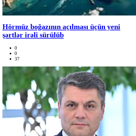
Hörmüz boğazının açılması üçün yeni
şərtlər irəli sürülüb
0
0
37