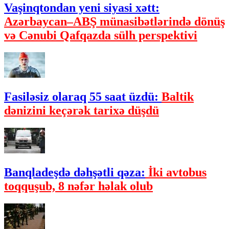
Vaşinqtondan yeni siyasi xətt:
Azərbaycan–ABŞ münasibətlərində dönüş
və Cənubi Qafqazda sülh perspektivi
Fasiləsiz olaraq 55 saat üzdü:
Baltik
dənizini keçərək tarixə düşdü
Banqladeşdə dəhşətli qəza:
İki avtobus
toqquşub, 8 nəfər həlak olub