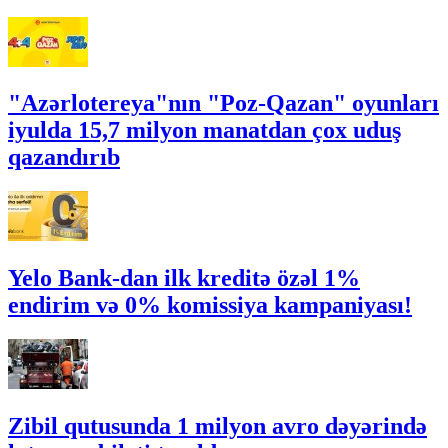
"Azərlotereya"nın "Poz-Qazan" oyunları
iyulda 15,7 milyon manatdan çox uduş
qazandırıb
Yelo Bank-dan ilk kreditə özəl 1%
endirim və 0% komissiya kampaniyası!
Zibil qutusunda 1 milyon avro dəyərində