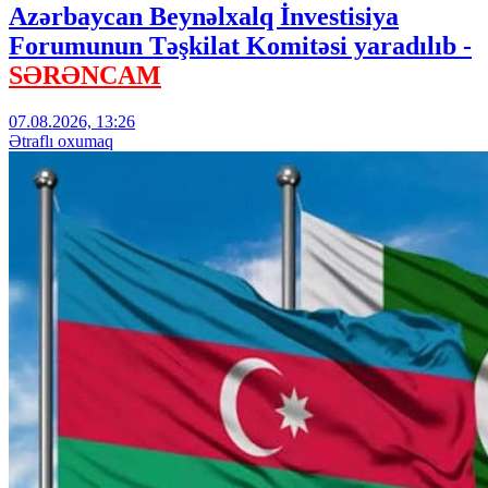
Azərbaycan Beynəlxalq İnvestisiya
Forumunun Təşkilat Komitəsi yaradılıb -
SƏRƏNCAM
07.08.2026, 13:26
Ətraflı oxumaq