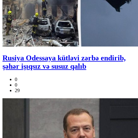
Rusiya Odessaya kütləvi zərbə endirib,
şəhər işıqsız və susuz qalıb
0
0
29