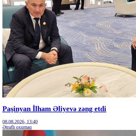
Paşinyan İlham Əliyevə zəng etdi
08.08.2026, 13:40
Ətraflı oxumaq