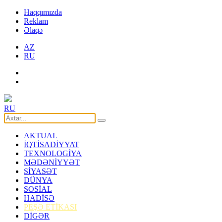
Haqqımızda
Reklam
Əlaqə
AZ
RU
RU
AKTUAL
İQTİSADİYYAT
TEXNOLOGİYA
MƏDƏNİYYƏT
SİYASƏT
DÜNYA
SOSİAL
HADİSƏ
PEŞƏ ETİKASI
DİGƏR