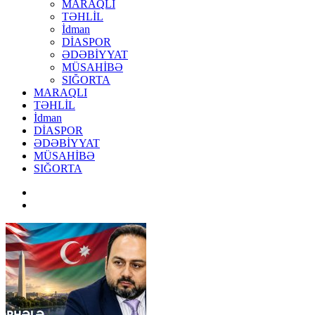
MARAQLI
TƏHLİL
İdman
DİASPOR
ƏDƏBİYYAT
MÜSAHİBƏ
SIĞORTA
MARAQLI
TƏHLİL
İdman
DİASPOR
ƏDƏBİYYAT
MÜSAHİBƏ
SIĞORTA