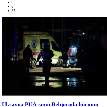
0
0
35
Ukrayna PUA-sının Belqoroda hücumu