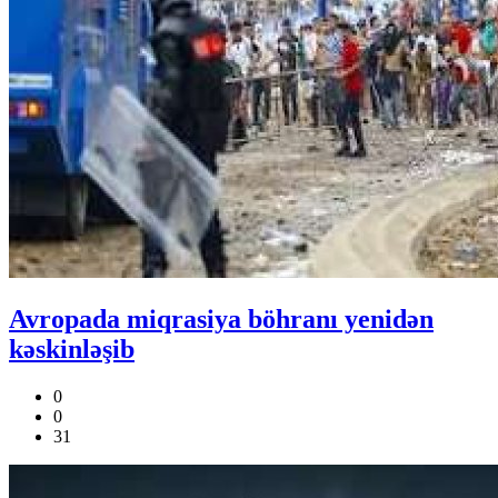
Avropada miqrasiya böhranı yenidən
kəskinləşib
0
0
31