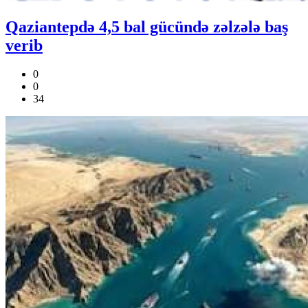
Qaziantepdə 4,5 bal gücündə zəlzələ baş
verib
0
0
34