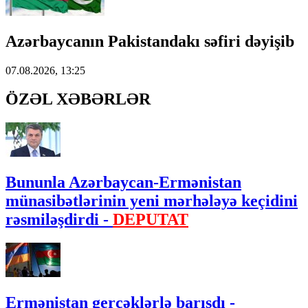
Azərbaycanın Pakistandakı səfiri dəyişib
07.08.2026, 13:25
ÖZƏL XƏBƏRLƏR
Bununla Azərbaycan-Ermənistan
münasibətlərinin yeni mərhələyə keçidini
rəsmiləşdirdi -
DEPUTAT
Ermənistan gerçəklərlə barışdı -