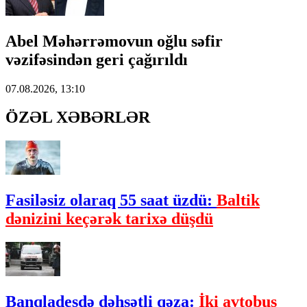
Abel Məhərrəmovun oğlu səfir
vəzifəsindən geri çağırıldı
07.08.2026, 13:10
ÖZƏL XƏBƏRLƏR
Fasiləsiz olaraq 55 saat üzdü:
Baltik
dənizini keçərək tarixə düşdü
Banqladeşdə dəhşətli qəza:
İki avtobus