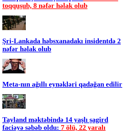
toqquşub, 8 nəfər həlak olub
Şri-Lankada həbsxanadakı insidentdə 2
nəfər həlak olub
Meta-nın ağıllı eynəkləri qadağan edilir
Tayland məktəbində 14 yaşlı şagird
faciəyə səbəb oldu:
7 ölü, 22 yaralı