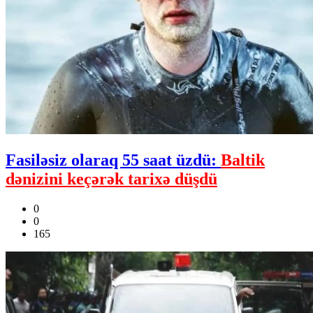
Fasiləsiz olaraq 55 saat üzdü:
Baltik
dənizini keçərək tarixə düşdü
0
0
165