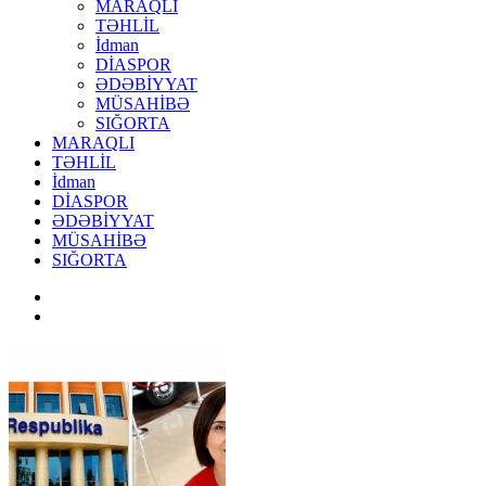
MARAQLI
TƏHLİL
İdman
DİASPOR
ƏDƏBİYYAT
MÜSAHİBƏ
SIĞORTA
MARAQLI
TƏHLİL
İdman
DİASPOR
ƏDƏBİYYAT
MÜSAHİBƏ
SIĞORTA