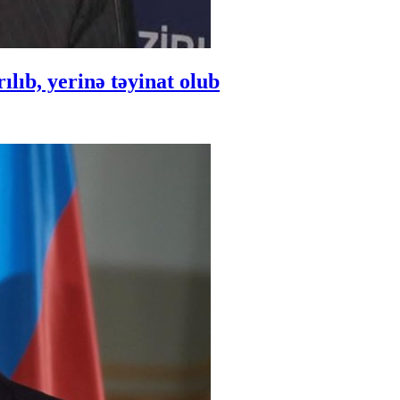
ıb, yerinə təyinat olub