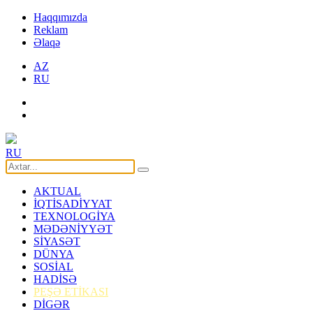
Haqqımızda
Reklam
Əlaqə
AZ
RU
RU
AKTUAL
İQTİSADİYYAT
TEXNOLOGİYA
MƏDƏNİYYƏT
SİYASƏT
DÜNYA
SOSİAL
HADİSƏ
PEŞƏ ETİKASI
DİGƏR