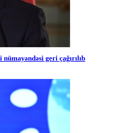
 nümayəndəsi geri çağırılıb