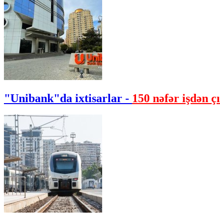
"Unibank"da ixtisarlar -
150 nəfər işdən çı