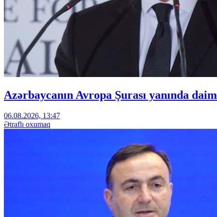
Azərbaycanın Avropa Şurası yanında daimi
06.08.2026, 13:47
Ətraflı oxumaq