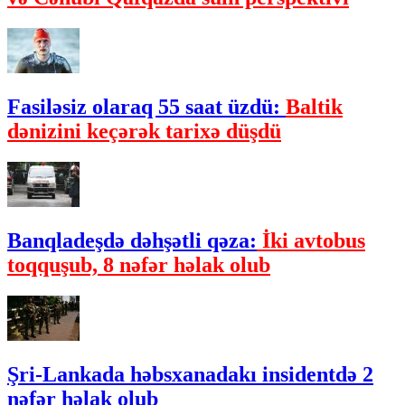
Fasiləsiz olaraq 55 saat üzdü:
Baltik
dənizini keçərək tarixə düşdü
Banqladeşdə dəhşətli qəza:
İki avtobus
toqquşub, 8 nəfər həlak olub
Şri-Lankada həbsxanadakı insidentdə 2
nəfər həlak olub