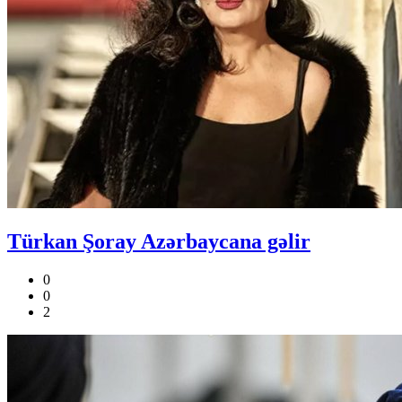
Türkan Şoray Azərbaycana gəlir
0
0
2