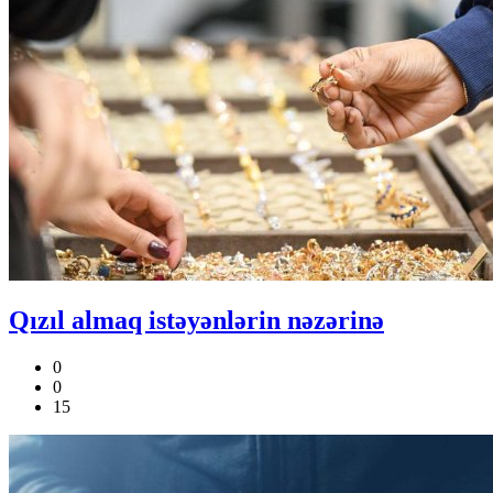
Qızıl almaq istəyənlərin nəzərinə
0
0
15