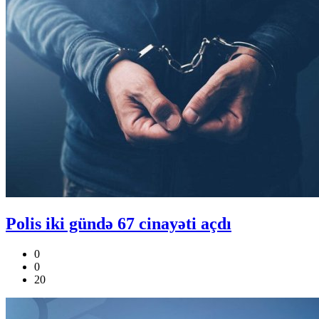
Polis iki gündə 67 cinayəti açdı
0
0
20