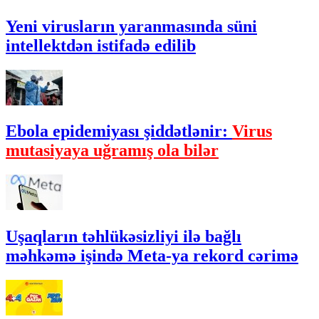
Yeni virusların yaranmasında süni
intellektdən istifadə edilib
Ebola epidemiyası şiddətlənir:
Virus
mutasiyaya uğramış ola bilər
Uşaqların təhlükəsizliyi ilə bağlı
məhkəmə işində Meta-ya rekord cərimə