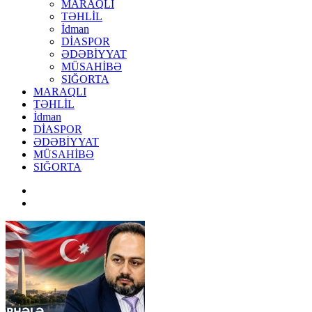
MARAQLI
TƏHLİL
İdman
DİASPOR
ƏDƏBİYYAT
MÜSAHİBƏ
SIĞORTA
MARAQLI
TƏHLİL
İdman
DİASPOR
ƏDƏBİYYAT
MÜSAHİBƏ
SIĞORTA