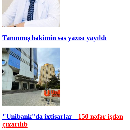
Tanınmış həkimin səs yazısı yayıldı
"Unibank"da ixtisarlar -
150 nəfər işdən
çıxarılıb