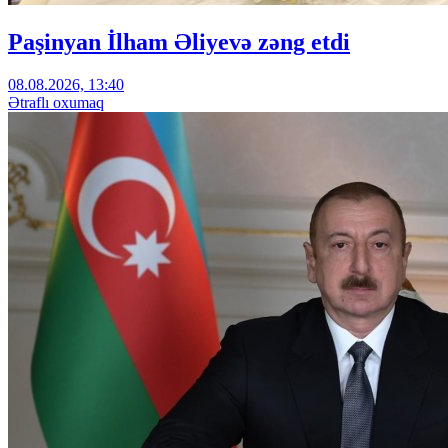
Paşinyan İlham Əliyevə zəng etdi
08.08.2026, 13:40
Ətraflı oxumaq