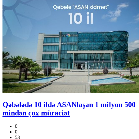
Qəbələdə 10 ildə ASANlaşan 1 milyon 500
mindən çox müraciət
0
0
53