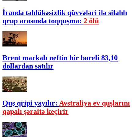
İranda təhlükəsizlik qüvvələri ilə silahlı
qrup arasında toqquşma:
2 ölü
Brent markalı neftin bir bareli 83,10
dollardan satılır
Quş qripi yayılır:
Avstraliya ev quşlarını
qapalı şəraitə keçirir