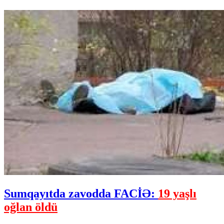
Sumqayıtda zavodda FACİƏ:
19 yaşlı
oğlan öldü