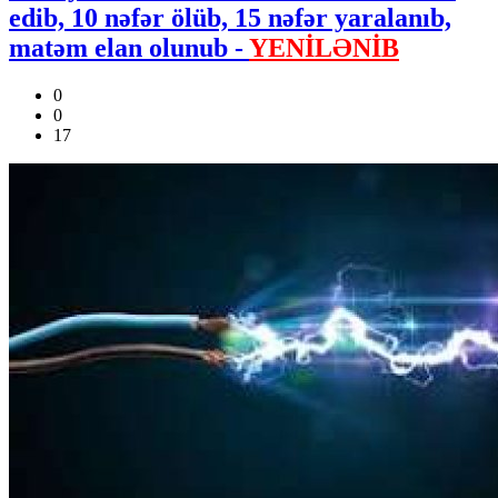
edib, 10 nəfər ölüb, 15 nəfər yaralanıb,
matəm elan olunub -
YENİLƏNİB
0
0
17