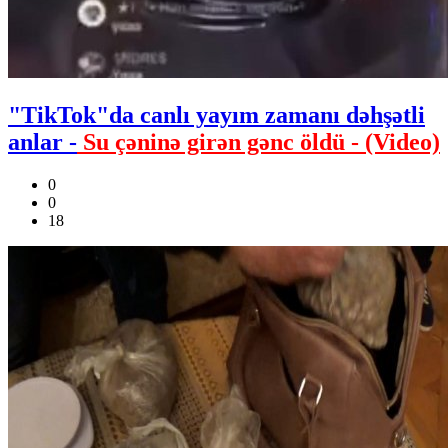
"TikTok"da canlı yayım zamanı dəhşətli
anlar -
Su çəninə girən gənc öldü - (Video)
0
0
18