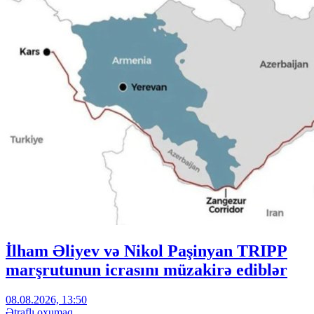
İlham Əliyev və Nikol Paşinyan TRIPP
marşrutunun icrasını müzakirə ediblər
08.08.2026, 13:50
Ətraflı oxumaq