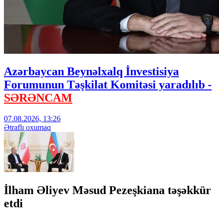
Azərbaycan Beynəlxalq İnvestisiya
Forumunun Təşkilat Komitəsi yaradılıb -
SƏRƏNCAM
07.08.2026, 13:26
Ətraflı oxumaq
İlham Əliyev Məsud Pezeşkiana təşəkkür
etdi