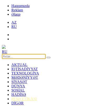
Haqqımızda
Reklam
Əlaqə
AZ
RU
RU
AKTUAL
İQTİSADİYYAT
TEXNOLOGİYA
MƏDƏNİYYƏT
SİYASƏT
DÜNYA
SOSİAL
HADİSƏ
PEŞƏ ETİKASI
DİGƏR