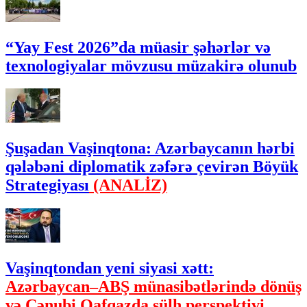
“Yay Fest 2026”da müasir şəhərlər və
texnologiyalar mövzusu müzakirə olunub
Şuşadan Vaşinqtona: Azərbaycanın hərbi
qələbəni diplomatik zəfərə çevirən Böyük
Strategiyası
(ANALİZ)
Vaşinqtondan yeni siyasi xətt:
Azərbaycan–ABŞ münasibətlərində dönüş
və Cənubi Qafqazda sülh perspektivi