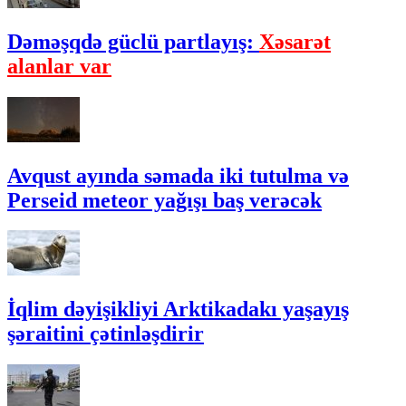
Dəməşqdə güclü partlayış:
Xəsarət
alanlar var
Avqust ayında səmada iki tutulma və
Perseid meteor yağışı baş verəcək
İqlim dəyişikliyi Arktikadakı yaşayış
şəraitini çətinləşdirir