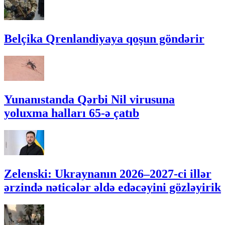
Belçika Qrenlandiyaya qoşun göndərir
Yunanıstanda Qərbi Nil virusuna
yoluxma halları 65-ə çatıb
Zelenski: Ukraynanın 2026–2027-ci illər
ərzində nəticələr əldə edəcəyini gözləyirik