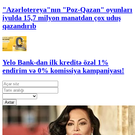
"Azərlotereya"nın "Poz-Qazan" oyunları
iyulda 15,7 milyon manatdan çox uduş
qazandırıb
Yelo Bank-dan ilk kreditə özəl 1%
endirim və 0% komissiya kampaniyası!
Axtar