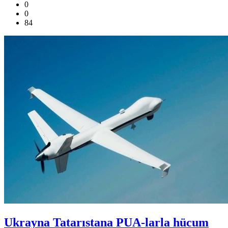
0
0
84
Ukrayna Tatarıstana PUA-larla hücum