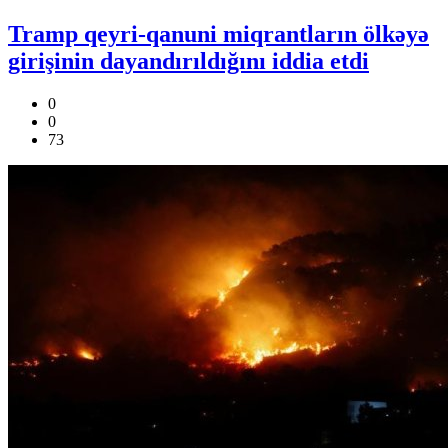
Tramp qeyri-qanuni miqrantların ölkəyə
girişinin dayandırıldığını iddia etdi
0
0
73