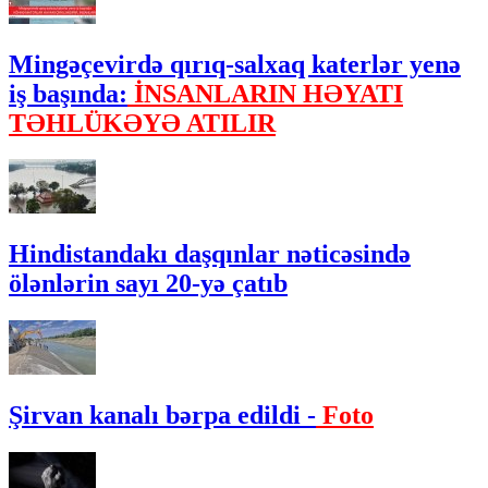
Mingəçevirdə qırıq-salxaq katerlər yenə
iş başında:
İNSANLARIN HƏYATI
TƏHLÜKƏYƏ ATILIR
Hindistandakı daşqınlar nəticəsində
ölənlərin sayı 20-yə çatıb
Şirvan kanalı bərpa edildi -
Foto