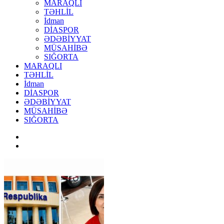
MARAQLI
TƏHLİL
İdman
DİASPOR
ƏDƏBİYYAT
MÜSAHİBƏ
SIĞORTA
MARAQLI
TƏHLİL
İdman
DİASPOR
ƏDƏBİYYAT
MÜSAHİBƏ
SIĞORTA