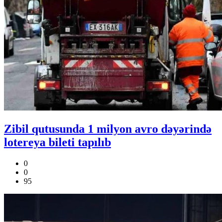
Zibil qutusunda 1 milyon avro dəyərində
lotereya bileti tapılıb
0
0
95