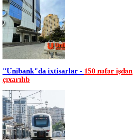
"Unibank"da ixtisarlar -
150 nəfər işdən
çıxarılıb