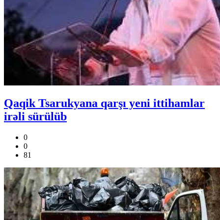
Qaqik Tsarukyana qarşı yeni ittihamlar
irəli sürülüb
0
0
81