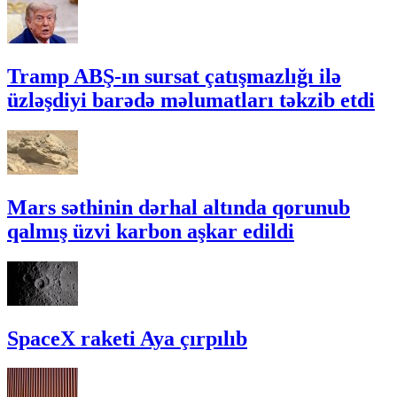
Tramp ABŞ-ın sursat çatışmazlığı ilə
üzləşdiyi barədə məlumatları təkzib etdi
Mars səthinin dərhal altında qorunub
qalmış üzvi karbon aşkar edildi
SpaceX raketi Aya çırpılıb