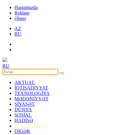
Haqqımızda
Reklam
Əlaqə
AZ
RU
RU
AKTUAL
İQTİSADİYYAT
TEXNOLOGİYA
MƏDƏNİYYƏT
SİYASƏT
DÜNYA
SOSİAL
HADİSƏ
PEŞƏ ETİKASI
DİGƏR