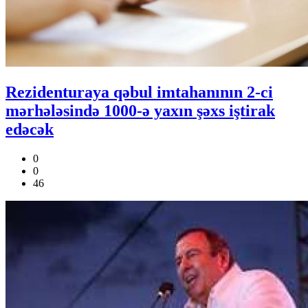
Rezidenturaya qəbul imtahanının 2-ci
mərhələsində 1000-ə yaxın şəxs iştirak
edəcək
0
0
46