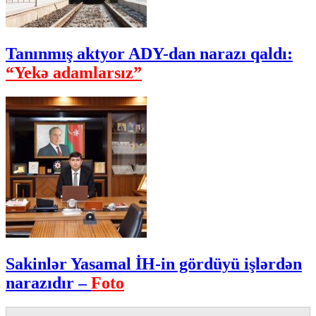
Tanınmış aktyor ADY-dan narazı qaldı:
“Yekə adamlarsız”
Sakinlər Yasamal İH-in gördüyü işlərdən
narazıdır –
Foto