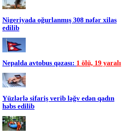
Nigeriyada oğurlanmış 308 nəfər xilas
edilib
Nepalda avtobus qəzası:
1 ölü, 19 yaralı
Yüzlərlə sifariş verib ləğv edən qadın
həbs edilib