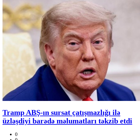
Tramp ABŞ-ın sursat çatışmazlığı ilə
üzləşdiyi barədə məlumatları təkzib etdi
0
0