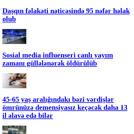
Daşqın fəlakəti nəticəsində 95 nəfər həlak
olub
Sosial media influenseri canlı yayım
zamanı güllələnərək öldürülüb
45-65 yaş aralığındakı bəzi vərdişlər
ömrünüzə demensiyasız keçəcək daha 13
il əlavə edə bilər