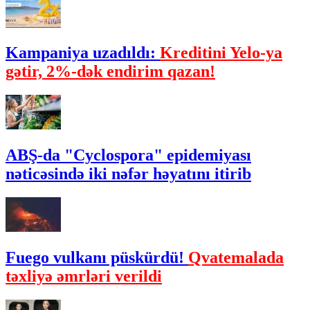
Kampaniya uzadıldı:
Kreditini Yelo-ya
gətir, 2%-dək endirim qazan!
ABŞ-da "Cyclospora" epidemiyası
nəticəsində iki nəfər həyatını itirib
Fuego vulkanı püskürdü!
Qvatemalada
təxliyə əmrləri verildi