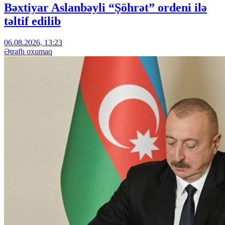
Bəxtiyar Aslanbəyli “Şöhrət” ordeni ilə
təltif edilib
06.08.2026, 13:23
Ətraflı oxumaq