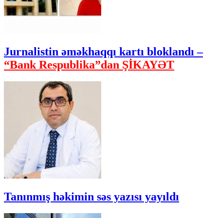
Jurnalistin əməkhaqqı kartı bloklandı –
“Bank Respublika”dan ŞİKAYƏT
Tanınmış həkimin səs yazısı yayıldı