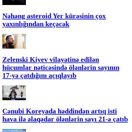
Nəhəng asteroid Yer kürəsinin çox
yaxınlığından keçəcək
Zelenski Kiyev vilayətinə edilən
hücumlar nəticəsində ölənlərin sayının
17-yə çatdığını açıqlayıb
Cənubi Koreyada həddindən artıq isti
hava ilə əlaqədar ölənlərin sayı 21-ə çatıb