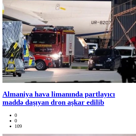
Almaniya hava limanında partlayıcı
maddə daşıyan dron aşkar edilib
0
0
109