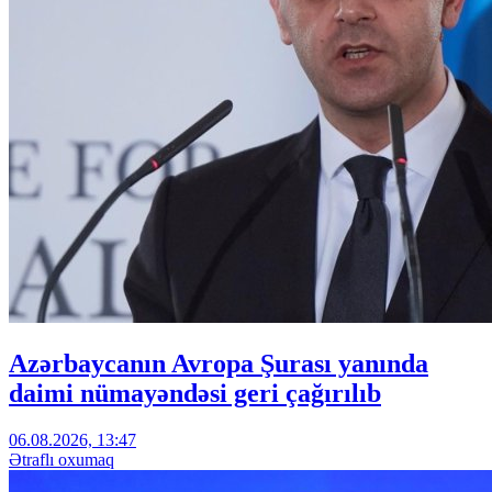
Azərbaycanın Avropa Şurası yanında
daimi nümayəndəsi geri çağırılıb
06.08.2026, 13:47
Ətraflı oxumaq