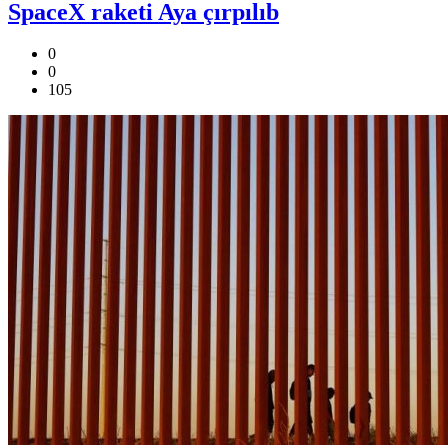
SpaceX raketi Aya çırpılıb
0
0
105