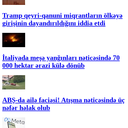
Tramp qeyri-qanuni miqrantların ölkəyə
girişinin dayandırıldığını iddia etdi
İtaliyada meşə yanğınları nəticəsində 70
000 hektar ərazi külə dönüb
ABŞ-da ailə faciəsi! Atışma nəticəsində üç
nəfər həlak olub