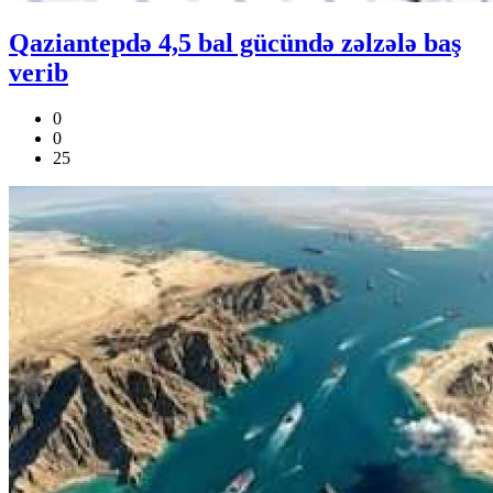
Qaziantepdə 4,5 bal gücündə zəlzələ baş
verib
0
0
25