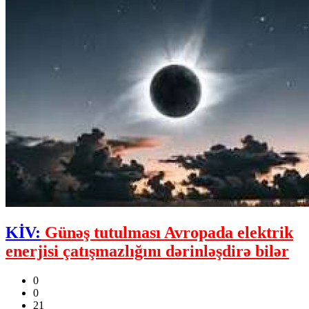
KİV:
Günəş tutulması Avropada elektrik
enerjisi çatışmazlığını dərinləşdirə bilər
0
0
21