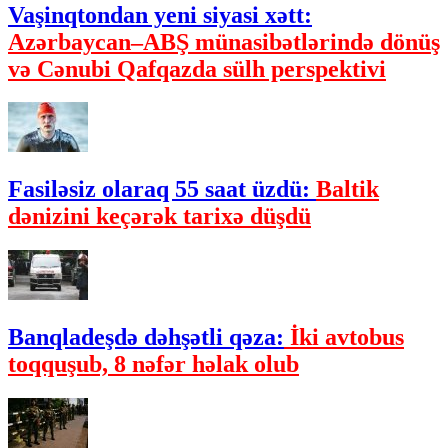
Vaşinqtondan yeni siyasi xətt:
Azərbaycan–ABŞ münasibətlərində dönüş
və Cənubi Qafqazda sülh perspektivi
Fasiləsiz olaraq 55 saat üzdü:
Baltik
dənizini keçərək tarixə düşdü
Banqladeşdə dəhşətli qəza:
İki avtobus
toqquşub, 8 nəfər həlak olub