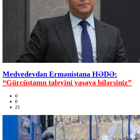
Medvedevdən Ermənistana HƏDƏ:
“Gürcüstanın taleyini yaşaya bilərsiniz”
0
0
21