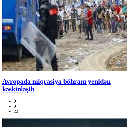
Avropada miqrasiya böhranı yenidən
kəskinləşib
0
0
22