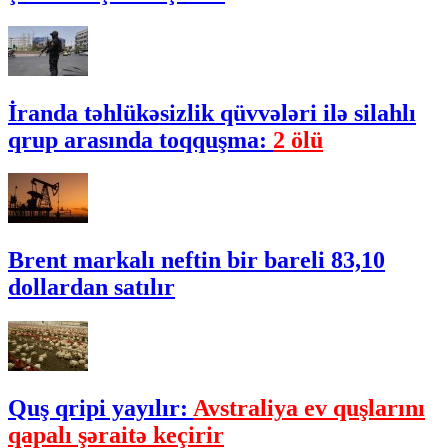
İranda təhlükəsizlik qüvvələri ilə silahlı
qrup arasında toqquşma:
2 ölü
Brent markalı neftin bir bareli 83,10
dollardan satılır
Quş qripi yayılır:
Avstraliya ev quşlarını
qapalı şəraitə keçirir