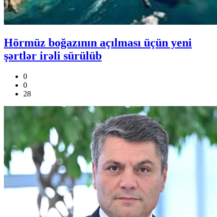
Hörmüz boğazının açılması üçün yeni
şərtlər irəli sürülüb
0
0
28