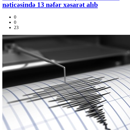
nəticəsində 13 nəfər xəsarət alıb
0
0
23