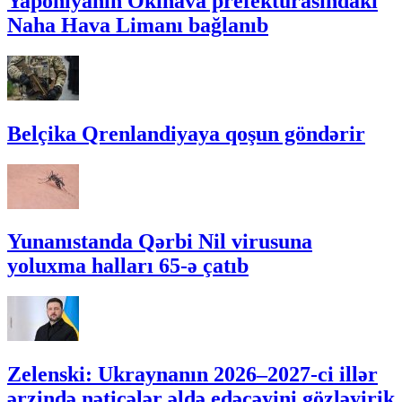
Yaponiyanın Okinava prefekturasındakı
Naha Hava Limanı bağlanıb
Belçika Qrenlandiyaya qoşun göndərir
Yunanıstanda Qərbi Nil virusuna
yoluxma halları 65-ə çatıb
Zelenski: Ukraynanın 2026–2027-ci illər
ərzində nəticələr əldə edəcəyini gözləyirik