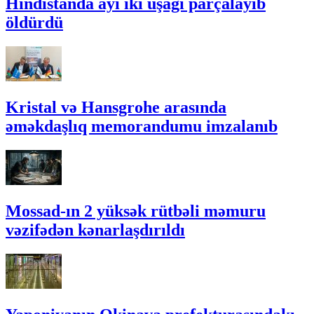
Hindistanda ayı iki uşağı parçalayıb
öldürdü
Kristal və Hansgrohe arasında
əməkdaşlıq memorandumu imzalanıb
Mossad-ın 2 yüksək rütbəli məmuru
vəzifədən kənarlaşdırıldı