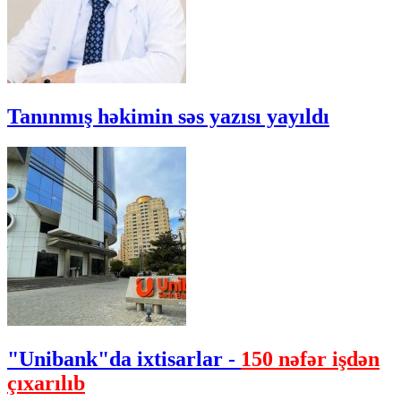
Tanınmış həkimin səs yazısı yayıldı
"Unibank"da ixtisarlar -
150 nəfər işdən
çıxarılıb