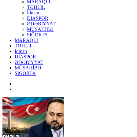
MARAQLI
TƏHLİL
İdman
DİASPOR
ƏDƏBİYYAT
MÜSAHİBƏ
SIĞORTA
MARAQLI
TƏHLİL
İdman
DİASPOR
ƏDƏBİYYAT
MÜSAHİBƏ
SIĞORTA