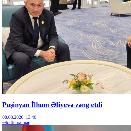
Paşinyan İlham Əliyevə zəng etdi
08.08.2026, 13:40
Ətraflı oxumaq