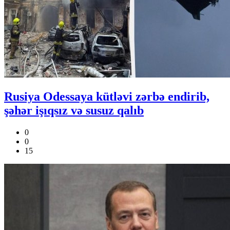
Rusiya Odessaya kütləvi zərbə endirib,
şəhər işıqsız və susuz qalıb
0
0
15