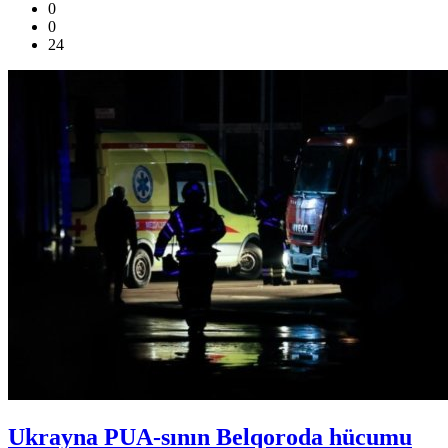
0
0
24
Ukrayna PUA-sının Belqoroda hücumu