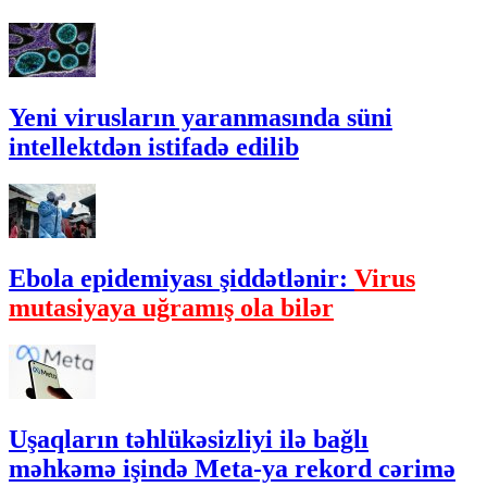
Yeni virusların yaranmasında süni
intellektdən istifadə edilib
Ebola epidemiyası şiddətlənir:
Virus
mutasiyaya uğramış ola bilər
Uşaqların təhlükəsizliyi ilə bağlı
məhkəmə işində Meta-ya rekord cərimə