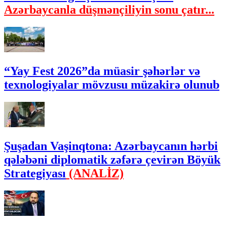
Azərbaycanla düşmənçiliyin sonu çatır...
“Yay Fest 2026”da müasir şəhərlər və
texnologiyalar mövzusu müzakirə olunub
Şuşadan Vaşinqtona: Azərbaycanın hərbi
qələbəni diplomatik zəfərə çevirən Böyük
Strategiyası
(ANALİZ)