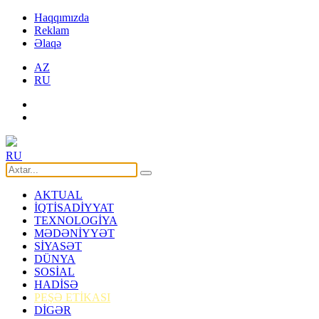
Haqqımızda
Reklam
Əlaqə
AZ
RU
RU
AKTUAL
İQTİSADİYYAT
TEXNOLOGİYA
MƏDƏNİYYƏT
SİYASƏT
DÜNYA
SOSİAL
HADİSƏ
PEŞƏ ETİKASI
DİGƏR