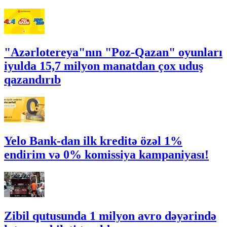
"Azərlotereya"nın "Poz-Qazan" oyunları
iyulda 15,7 milyon manatdan çox uduş
qazandırıb
Yelo Bank-dan ilk kreditə özəl 1%
endirim və 0% komissiya kampaniyası!
Zibil qutusunda 1 milyon avro dəyərində