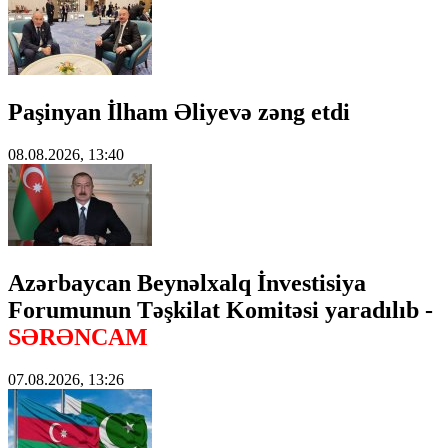
Paşinyan İlham Əliyevə zəng etdi
08.08.2026, 13:40
Azərbaycan Beynəlxalq İnvestisiya
Forumunun Təşkilat Komitəsi yaradılıb -
SƏRƏNCAM
07.08.2026, 13:26