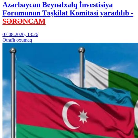
Azərbaycan Beynəlxalq İnvestisiya
Forumunun Təşkilat Komitəsi yaradılıb -
SƏRƏNCAM
07.08.2026, 13:26
Ətraflı oxumaq