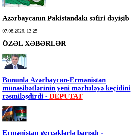
Azərbaycanın Pakistandakı səfiri dəyişib
07.08.2026, 13:25
ÖZƏL XƏBƏRLƏR
Bununla Azərbaycan-Ermənistan
münasibətlərinin yeni mərhələyə keçidini
rəsmiləşdirdi -
DEPUTAT
Ermənistan gerçəklərlə barışdı -