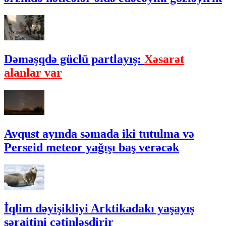
Dəməşqdə güclü partlayış:
Xəsarət
alanlar var
Avqust ayında səmada iki tutulma və
Perseid meteor yağışı baş verəcək
İqlim dəyişikliyi Arktikadakı yaşayış
şəraitini çətinləşdirir