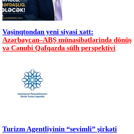
Vaşinqtondan yeni siyasi xətt:
Azərbaycan–ABŞ münasibətlərində dönüş
və Cənubi Qafqazda sülh perspektivi
Turizm Agentliyinin “sevimli” şirkəti