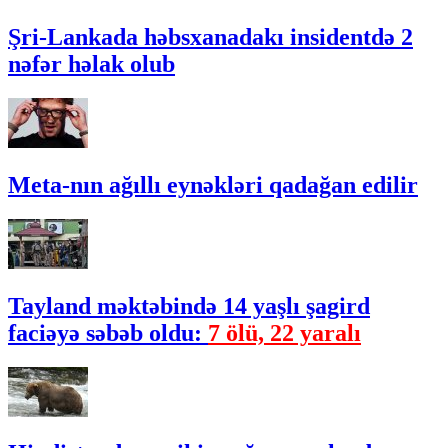
Şri-Lankada həbsxanadakı insidentdə 2
nəfər həlak olub
Meta-nın ağıllı eynəkləri qadağan edilir
Tayland məktəbində 14 yaşlı şagird
faciəyə səbəb oldu:
7 ölü, 22 yaralı