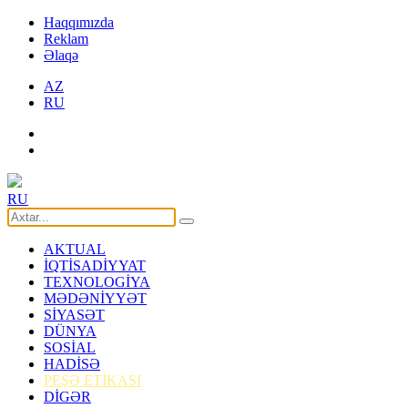
Haqqımızda
Reklam
Əlaqə
AZ
RU
RU
AKTUAL
İQTİSADİYYAT
TEXNOLOGİYA
MƏDƏNİYYƏT
SİYASƏT
DÜNYA
SOSİAL
HADİSƏ
PEŞƏ ETİKASI
DİGƏR