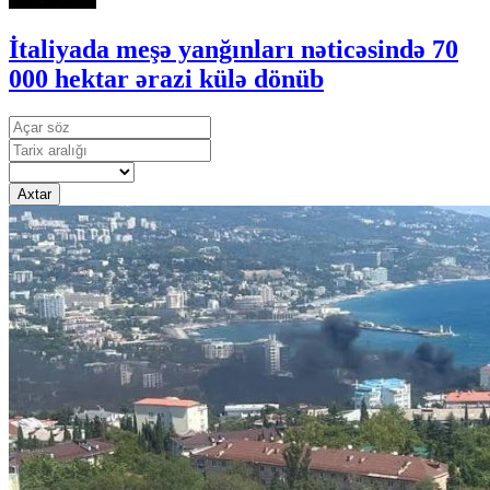
İtaliyada meşə yanğınları nəticəsində 70
000 hektar ərazi külə dönüb
Axtar