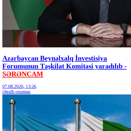
Azərbaycan Beynəlxalq İnvestisiya
Forumunun Təşkilat Komitəsi yaradılıb -
SƏRƏNCAM
07.08.2026, 13:26
Ətraflı oxumaq