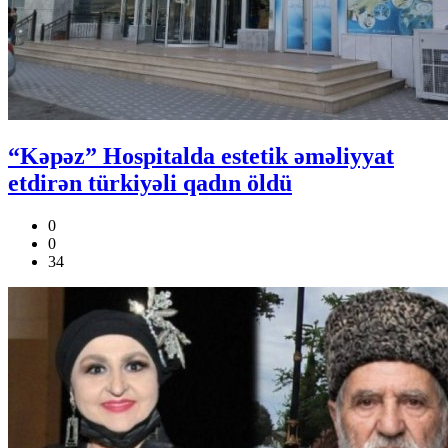
“Kəpəz” Hospitalda estetik əməliyyat
etdirən türkiyəli qadın öldü
0
0
34