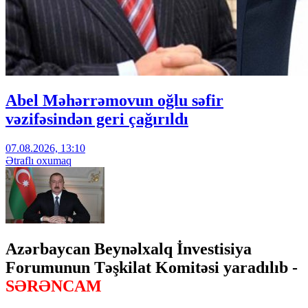
Abel Məhərrəmovun oğlu səfir
vəzifəsindən geri çağırıldı
07.08.2026, 13:10
Ətraflı oxumaq
Azərbaycan Beynəlxalq İnvestisiya
Forumunun Təşkilat Komitəsi yaradılıb -
SƏRƏNCAM