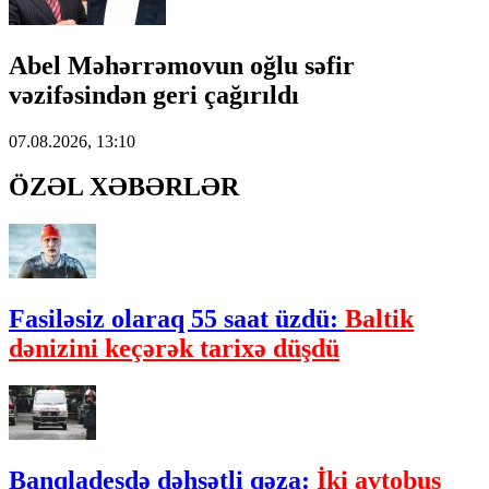
Abel Məhərrəmovun oğlu səfir
vəzifəsindən geri çağırıldı
07.08.2026, 13:10
ÖZƏL XƏBƏRLƏR
Fasiləsiz olaraq 55 saat üzdü:
Baltik
dənizini keçərək tarixə düşdü
Banqladeşdə dəhşətli qəza:
İki avtobus