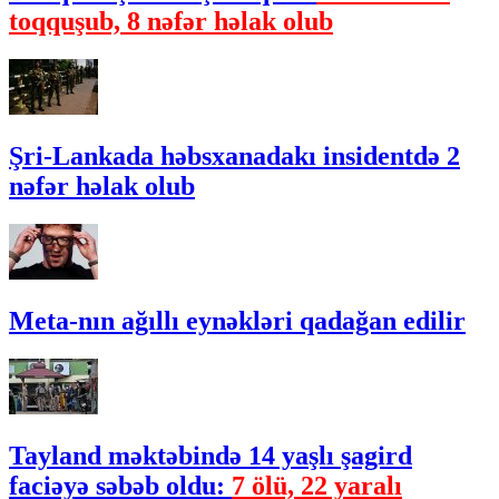
toqquşub, 8 nəfər həlak olub
Şri-Lankada həbsxanadakı insidentdə 2
nəfər həlak olub
Meta-nın ağıllı eynəkləri qadağan edilir
Tayland məktəbində 14 yaşlı şagird
faciəyə səbəb oldu:
7 ölü, 22 yaralı