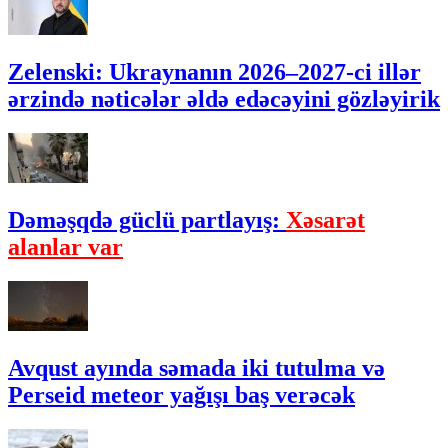
Zelenski: Ukraynanın 2026–2027-ci illər
ərzində nəticələr əldə edəcəyini gözləyirik
Dəməşqdə güclü partlayış:
Xəsarət
alanlar var
Avqust ayında səmada iki tutulma və
Perseid meteor yağışı baş verəcək