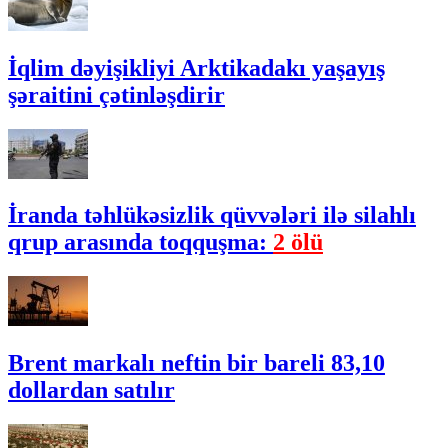
İqlim dəyişikliyi Arktikadakı yaşayış
şəraitini çətinləşdirir
İranda təhlükəsizlik qüvvələri ilə silahlı
qrup arasında toqquşma:
2 ölü
Brent markalı neftin bir bareli 83,10
dollardan satılır