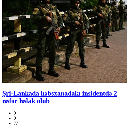
Şri-Lankada həbsxanadakı insidentdə 2
nəfər həlak olub
0
0
77