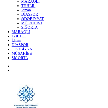
MARAQLI
TƏHLİL
İdman
DİASPOR
ƏDƏBİYYAT
MÜSAHİBƏ
SIĞORTA
MARAQLI
TƏHLİL
İdman
DİASPOR
ƏDƏBİYYAT
MÜSAHİBƏ
SIĞORTA