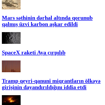
Mars səthinin dərhal altında qorunub
qalmış üzvi karbon aşkar edildi
SpaceX raketi Aya çırpılıb
Tramp qeyri-qanuni miqrantların ölkəyə
girişinin dayandırıldığını iddia etdi