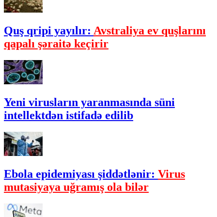
Quş qripi yayılır:
Avstraliya ev quşlarını
qapalı şəraitə keçirir
Yeni virusların yaranmasında süni
intellektdən istifadə edilib
Ebola epidemiyası şiddətlənir:
Virus
mutasiyaya uğramış ola bilər