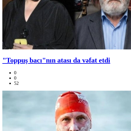
"Toppuş bacı"nın atası da vəfat etdi
0
0
52