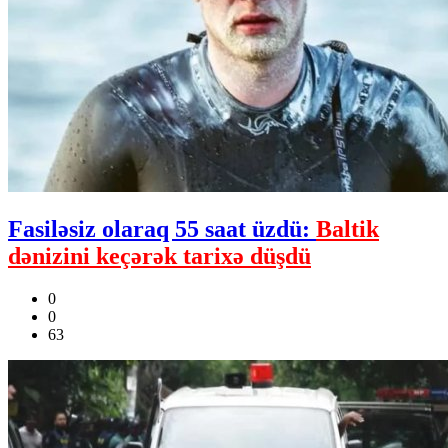
Fasiləsiz olaraq 55 saat üzdü:
Baltik
dənizini keçərək tarixə düşdü
0
0
63