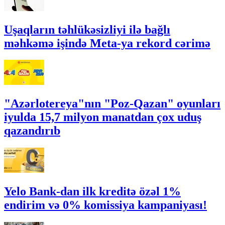
Uşaqların təhlükəsizliyi ilə bağlı
məhkəmə işində Meta-ya rekord cərimə
"Azərlotereya"nın "Poz-Qazan" oyunları
iyulda 15,7 milyon manatdan çox uduş
qazandırıb
Yelo Bank-dan ilk kreditə özəl 1%
endirim və 0% komissiya kampaniyası!