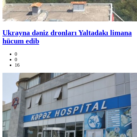
Ukrayna dəniz dronları Yaltadakı limana
hücum edib
0
0
16