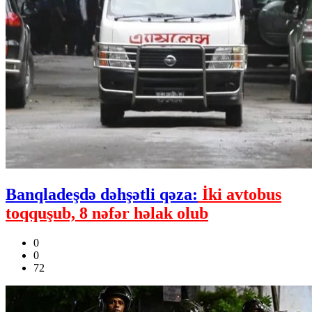
Banqladeşdə dəhşətli qəza:
İki avtobus
toqquşub, 8 nəfər həlak olub
0
0
72