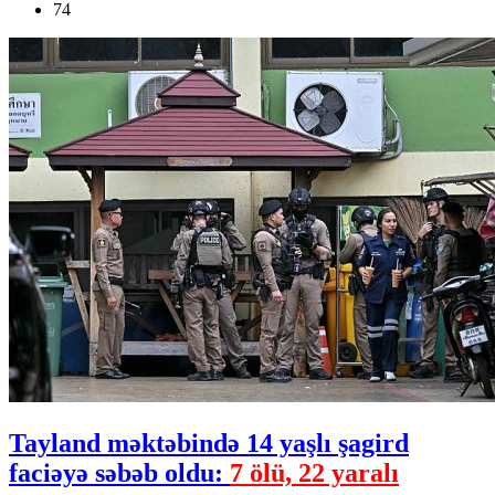
74
Tayland məktəbində 14 yaşlı şagird
faciəyə səbəb oldu:
7 ölü, 22 yaralı