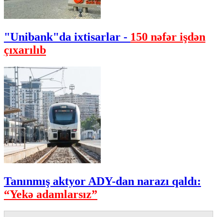
"Unibank"da ixtisarlar -
150 nəfər işdən
çıxarılıb
Tanınmış aktyor ADY-dan narazı qaldı:
“Yekə adamlarsız”