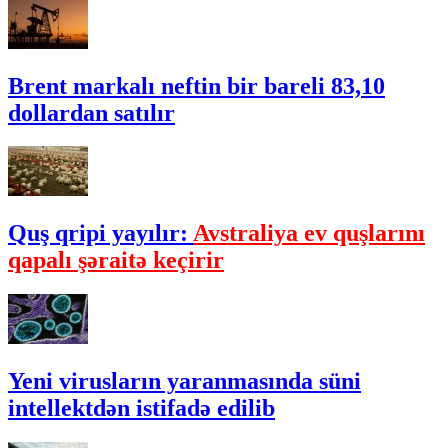
Brent markalı neftin bir bareli 83,10
dollardan satılır
Quş qripi yayılır:
Avstraliya ev quşlarını
qapalı şəraitə keçirir
Yeni virusların yaranmasında süni
intellektdən istifadə edilib