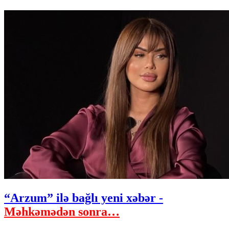
“Arzum” ilə bağlı yeni xəbər -
Məhkəmədən sonra…