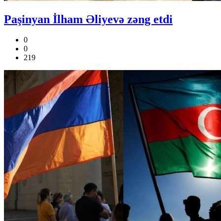
Paşinyan İlham Əliyevə zəng etdi
0
0
219