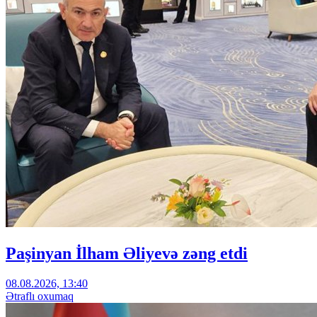
Paşinyan İlham Əliyevə zəng etdi
08.08.2026, 13:40
Ətraflı oxumaq