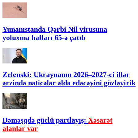
Yunanıstanda Qərbi Nil virusuna
yoluxma halları 65-ə çatıb
Zelenski: Ukraynanın 2026–2027-ci illər
ərzində nəticələr əldə edəcəyini gözləyirik
Dəməşqdə güclü partlayış:
Xəsarət
alanlar var