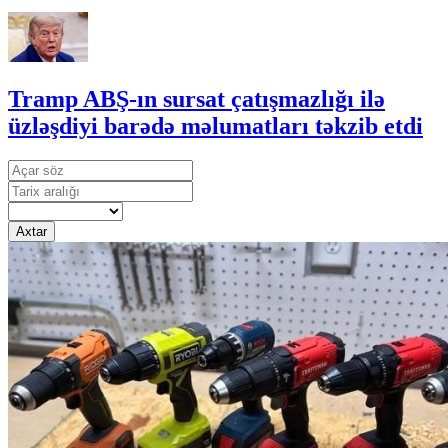
Tramp ABŞ-ın sursat çatışmazlığı ilə
üzləşdiyi barədə məlumatları təkzib etdi
Axtar