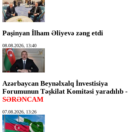
Paşinyan İlham Əliyevə zəng etdi
08.08.2026, 13:40
Azərbaycan Beynəlxalq İnvestisiya
Forumunun Təşkilat Komitəsi yaradılıb -
SƏRƏNCAM
07.08.2026, 13:26