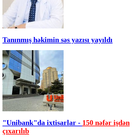
Tanınmış həkimin səs yazısı yayıldı
"Unibank"da ixtisarlar -
150 nəfər işdən
çıxarılıb