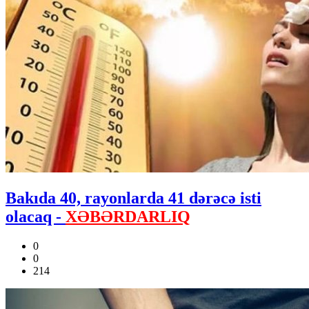
Bakıda 40, rayonlarda 41 dərəcə isti
olacaq -
XƏBƏRDARLIQ
0
0
214