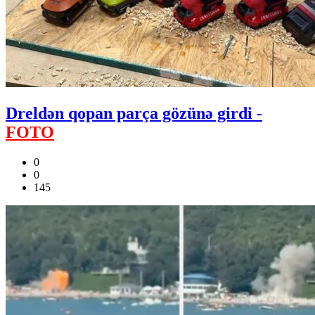
Dreldən qopan parça gözünə girdi -
FOTO
0
0
145