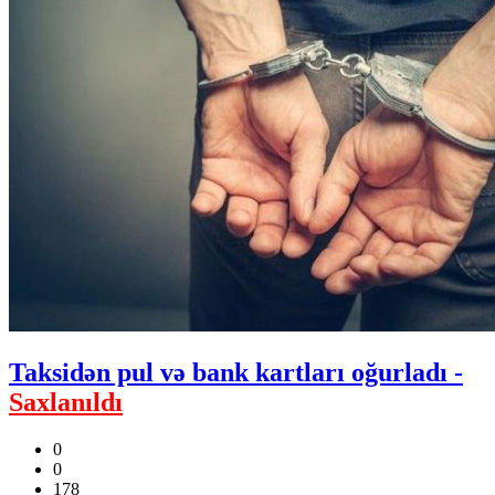
Taksidən pul və bank kartları oğurladı -
Saxlanıldı
0
0
178