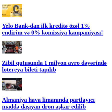
Yelo Bank-dan ilk kreditə özəl 1%
endirim və 0% komissiya kampaniyası!
Zibil qutusunda 1 milyon avro dəyərində
lotereya bileti tapılıb
Almaniya hava limanında partlayıcı
maddə daşıyan dron aşkar edilib