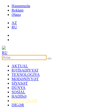
Haqqımızda
Reklam
Əlaqə
AZ
RU
RU
AKTUAL
İQTİSADİYYAT
TEXNOLOGİYA
MƏDƏNİYYƏT
SİYASƏT
DÜNYA
SOSİAL
HADİSƏ
PEŞƏ ETİKASI
DİGƏR