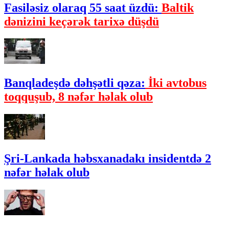
Fasiləsiz olaraq 55 saat üzdü:
Baltik
dənizini keçərək tarixə düşdü
Banqladeşdə dəhşətli qəza:
İki avtobus
toqquşub, 8 nəfər həlak olub
Şri-Lankada həbsxanadakı insidentdə 2
nəfər həlak olub