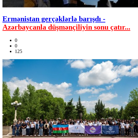
Ermənistan gerçəklərlə barışdı -
Azərbaycanla düşmənçiliyin sonu çatır...
0
0
125