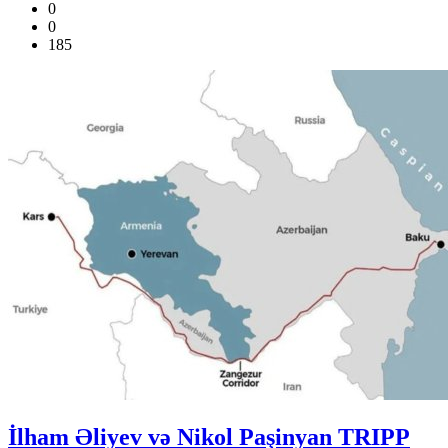
0
0
185
İlham Əliyev və Nikol Paşinyan TRIPP