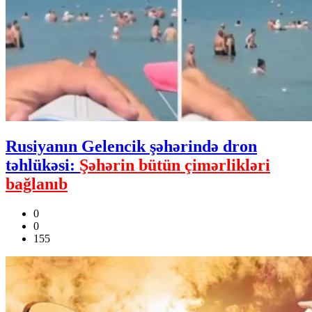
Rusiyanın Gelencik şəhərində dron
təhlükəsi:
Şəhərin bütün çimərlikləri
bağlanıb
0
0
155