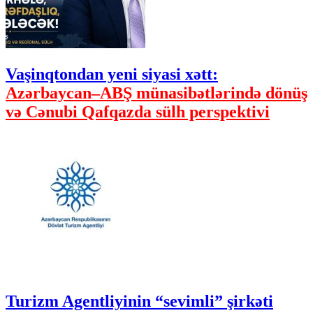
Vaşinqtondan yeni siyasi xətt:
Azərbaycan–ABŞ münasibətlərində dönüş
və Cənubi Qafqazda sülh perspektivi
Turizm Agentliyinin “sevimli” şirkəti