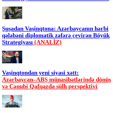
Şuşadan Vaşinqtona: Azərbaycanın hərbi
qələbəni diplomatik zəfərə çevirən Böyük
Strategiyası
(ANALİZ)
Vaşinqtondan yeni siyasi xətt:
Azərbaycan–ABŞ münasibətlərində dönüş
və Cənubi Qafqazda sülh perspektivi