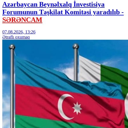
Azərbaycan Beynəlxalq İnvestisiya
Forumunun Təşkilat Komitəsi yaradılıb -
SƏRƏNCAM
07.08.2026, 13:26
Ətraflı oxumaq