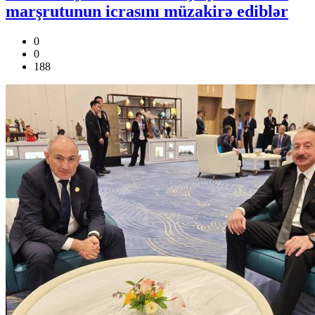
marşrutunun icrasını müzakirə ediblər
0
0
188