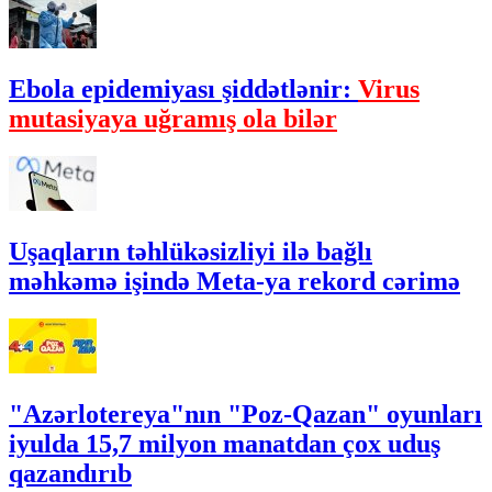
Ebola epidemiyası şiddətlənir:
Virus
mutasiyaya uğramış ola bilər
Uşaqların təhlükəsizliyi ilə bağlı
məhkəmə işində Meta-ya rekord cərimə
"Azərlotereya"nın "Poz-Qazan" oyunları
iyulda 15,7 milyon manatdan çox uduş
qazandırıb