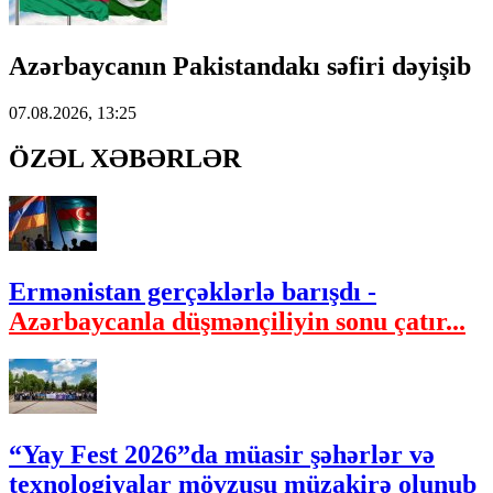
Azərbaycanın Pakistandakı səfiri dəyişib
07.08.2026, 13:25
ÖZƏL XƏBƏRLƏR
Ermənistan gerçəklərlə barışdı -
Azərbaycanla düşmənçiliyin sonu çatır...
“Yay Fest 2026”da müasir şəhərlər və
texnologiyalar mövzusu müzakirə olunub