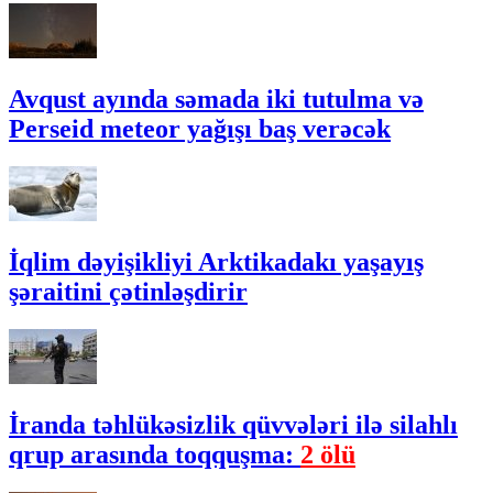
Avqust ayında səmada iki tutulma və
Perseid meteor yağışı baş verəcək
İqlim dəyişikliyi Arktikadakı yaşayış
şəraitini çətinləşdirir
İranda təhlükəsizlik qüvvələri ilə silahlı
qrup arasında toqquşma:
2 ölü