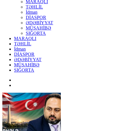
MARAQLI
TƏHLİL
İdman
DİASPOR
ƏDƏBİYYAT
MÜSAHİBƏ
SIĞORTA
MARAQLI
TƏHLİL
İdman
DİASPOR
ƏDƏBİYYAT
MÜSAHİBƏ
SIĞORTA