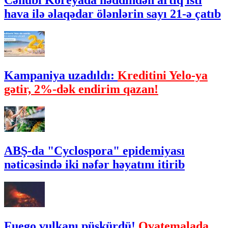
Cənubi Koreyada həddindən artıq isti
hava ilə əlaqədar ölənlərin sayı 21-ə çatıb
Kampaniya uzadıldı:
Kreditini Yelo-ya
gətir, 2%-dək endirim qazan!
ABŞ-da "Cyclospora" epidemiyası
nəticəsində iki nəfər həyatını itirib
Fuego vulkanı püskürdü!
Qvatemalada