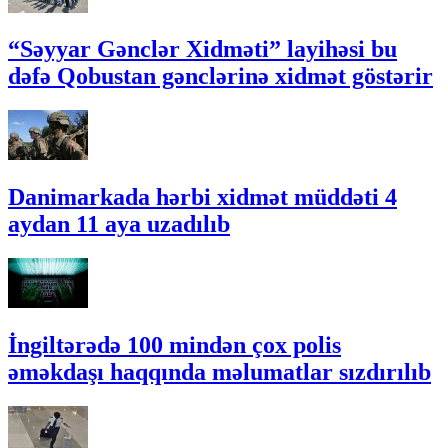
“Səyyar Gənclər Xidməti” layihəsi bu
dəfə Qobustan gənclərinə xidmət göstərir
Danimarkada hərbi xidmət müddəti 4
aydan 11 aya uzadılıb
İngiltərədə 100 mindən çox polis
əməkdaşı haqqında məlumatlar sızdırılıb