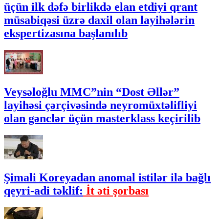
üçün ilk dəfə birlikdə elan etdiyi qrant
müsabiqəsi üzrə daxil olan layihələrin
ekspertizasına başlanılıb
Veysəloğlu MMC”nin “Dost Əllər”
layihəsi çərçivəsində neyromüxtəlifliyi
olan gənclər üçün masterklass keçirilib
Şimali Koreyadan anomal istilər ilə bağlı
qeyri-adi təklif:
İt əti şorbası