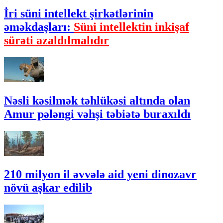
İri süni intellekt şirkətlərinin
əməkdaşları:
Süni intellektin inkişaf
sürəti azaldılmalıdır
Nəsli kəsilmək təhlükəsi altında olan
Amur pələngi vəhşi təbiətə buraxıldı
210 milyon il əvvələ aid yeni dinozavr
növü aşkar edilib