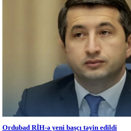
Ordubad RİH-ə yeni başçı təyin edildi