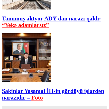
Tanınmış aktyor ADY-dan narazı qaldı:
“Yekə adamlarsız”
Sakinlər Yasamal İH-in gördüyü işlərdən
narazıdır –
Foto