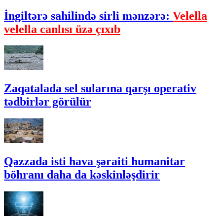
İngiltərə sahilində sirli mənzərə:
Velella
velella canlısı üzə çıxıb
Zaqatalada sel sularına qarşı operativ
tədbirlər görülür
Qəzzada isti hava şəraiti humanitar
böhranı daha da kəskinləşdirir