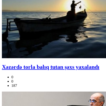
Xəzərdə torla balıq tutan şəxs yaxalandı
0
0
187