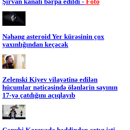
Şirvan kanalı bərpa edildi -
Foto
Nəhəng asteroid Yer kürəsinin çox
yaxınlığından keçəcək
Zelenski Kiyev vilayətinə edilən
hücumlar nəticəsində ölənlərin sayının
17-yə çatdığını açıqlayıb