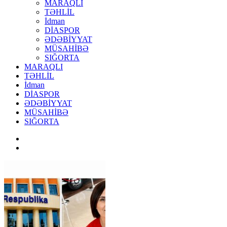
MARAQLI
TƏHLİL
İdman
DİASPOR
ƏDƏBİYYAT
MÜSAHİBƏ
SIĞORTA
MARAQLI
TƏHLİL
İdman
DİASPOR
ƏDƏBİYYAT
MÜSAHİBƏ
SIĞORTA