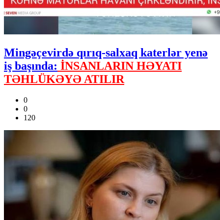
Mingəçevirdə qırıq-salxaq katerlər yenə
iş başında:
İNSANLARIN HƏYATI
TƏHLÜKƏYƏ ATILIR
0
0
120