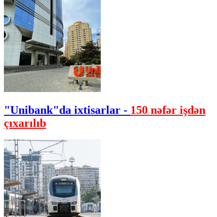
"Unibank"da ixtisarlar -
150 nəfər işdən
çıxarılıb