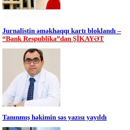
Jurnalistin əməkhaqqı kartı bloklandı –
“Bank Respublika”dan ŞİKAYƏT
Tanınmış həkimin səs yazısı yayıldı