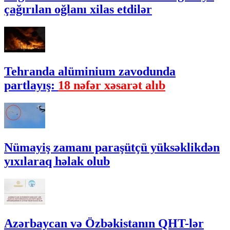
çağırılan oğlanı xilas etdilər
Tehranda alüminium zavodunda
partlayış:
18 nəfər xəsarət alıb
Nümayiş zamanı paraşütçü yüksəklikdən
yıxılaraq həlak olub
Azərbaycan və Özbəkistanın QHT-lər