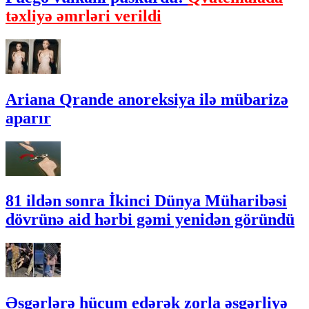
təxliyə əmrləri verildi
Ariana Qrande anoreksiya ilə mübarizə
aparır
81 ildən sonra İkinci Dünya Müharibəsi
dövrünə aid hərbi gəmi yenidən göründü
Əsgərlərə hücum edərək zorla əsgərliyə