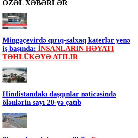
ÖZƏL XƏBƏRLƏR
Mingəçevirdə qırıq-salxaq katerlər yenə
iş başında:
İNSANLARIN HƏYATI
TƏHLÜKƏYƏ ATILIR
Hindistandakı daşqınlar nəticəsində
ölənlərin sayı 20-yə çatıb