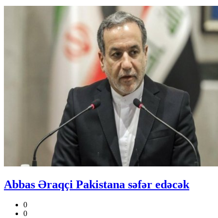
Abbas Əraqçi Pakistana səfər edəcək
0
0