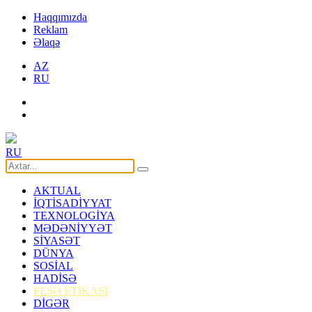
Haqqımızda
Reklam
Əlaqə
AZ
RU
RU
AKTUAL
İQTİSADİYYAT
TEXNOLOGİYA
MƏDƏNİYYƏT
SİYASƏT
DÜNYA
SOSİAL
HADİSƏ
PEŞƏ ETİKASI
DİGƏR