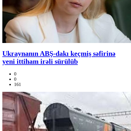
Ukraynanın ABŞ-dakı keçmiş səfirinə
yeni ittiham irəli sürülüb
0
0
161