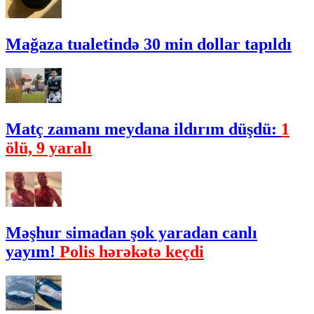
Mağaza tualetində 30 min dollar tapıldı
Matç zamanı meydana ildırım düşdü:
1
ölü, 9 yaralı
Məşhur simadan şok yaradan canlı
yayım!
Polis hərəkətə keçdi