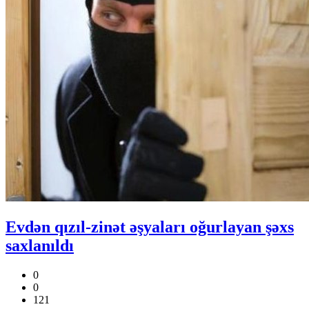
Evdən qızıl-zinət əşyaları oğurlayan şəxs
saxlanıldı
0
0
121