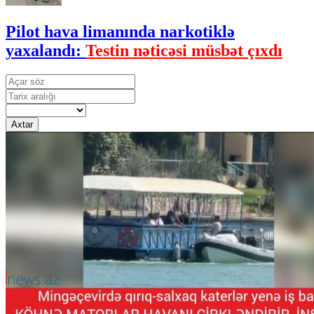
Pilot hava limanında narkotiklə
yaxalandı:
Testin nəticəsi müsbət çıxdı
Axtar