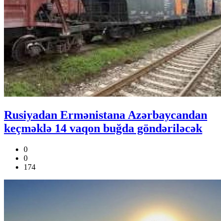
Rusiyadan Ermənistana Azərbaycandan
keçməklə 14 vaqon buğda göndəriləcək
0
0
174