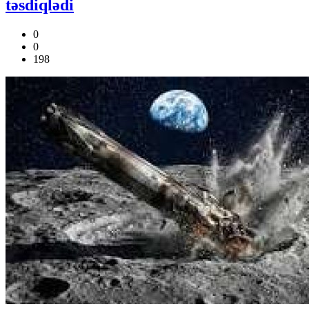
təsdiqlədi
0
0
198