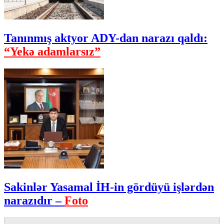
Tanınmış aktyor ADY-dan narazı qaldı:
“Yekə adamlarsız”
Sakinlər Yasamal İH-in gördüyü işlərdən
narazıdır –
Foto