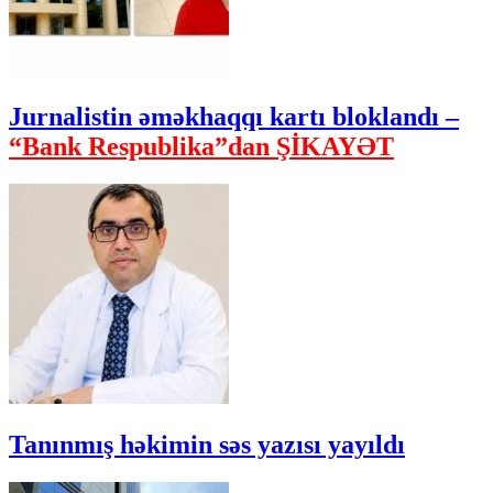
Jurnalistin əməkhaqqı kartı bloklandı –
“Bank Respublika”dan ŞİKAYƏT
Tanınmış həkimin səs yazısı yayıldı