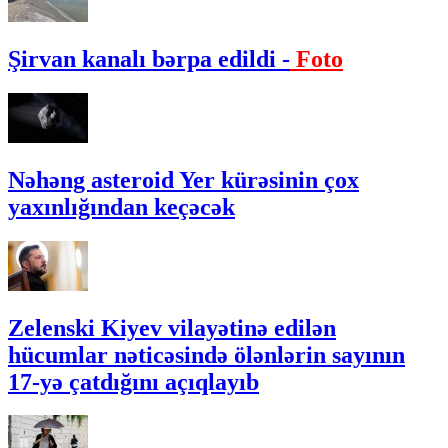
Şirvan kanalı bərpa edildi -
Foto
Nəhəng asteroid Yer kürəsinin çox
yaxınlığından keçəcək
Zelenski Kiyev vilayətinə edilən
hücumlar nəticəsində ölənlərin sayının
17-yə çatdığını açıqlayıb