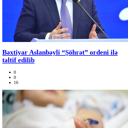
Bəxtiyar Aslanbəyli “Şöhrət” ordeni ilə
təltif edilib
0
0
16