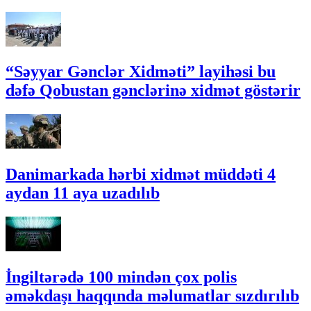
“Səyyar Gənclər Xidməti” layihəsi bu
dəfə Qobustan gənclərinə xidmət göstərir
Danimarkada hərbi xidmət müddəti 4
aydan 11 aya uzadılıb
İngiltərədə 100 mindən çox polis
əməkdaşı haqqında məlumatlar sızdırılıb