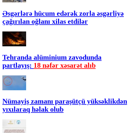
Əsgərlərə hücum edərək zorla əsgərliyə
çağırılan oğlanı xilas etdilər
Tehranda alüminium zavodunda
partlayış:
18 nəfər xəsarət alıb
Nümayiş zamanı paraşütçü yüksəklikdən
yıxılaraq həlak olub