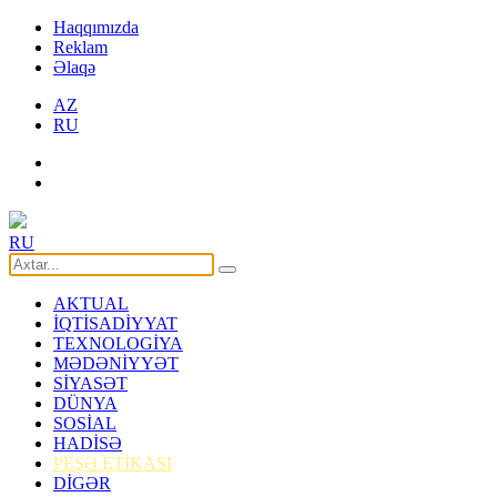
Haqqımızda
Reklam
Əlaqə
AZ
RU
RU
AKTUAL
İQTİSADİYYAT
TEXNOLOGİYA
MƏDƏNİYYƏT
SİYASƏT
DÜNYA
SOSİAL
HADİSƏ
PEŞƏ ETİKASI
DİGƏR