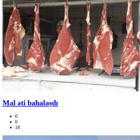
Mal əti bahalaşdı
0
0
18