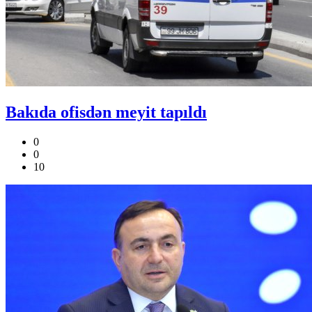
Bakıda ofisdən meyit tapıldı
0
0
10