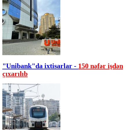
"Unibank"da ixtisarlar -
150 nəfər işdən
çıxarılıb