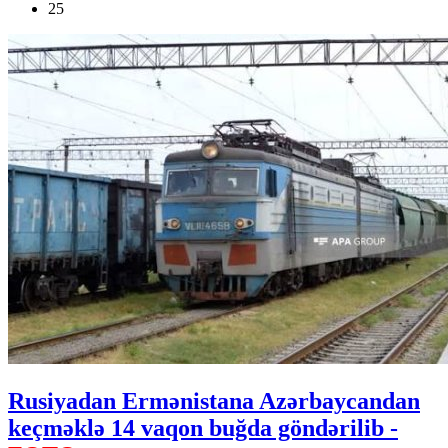
25
Rusiyadan Ermənistana Azərbaycandan
keçməklə 14 vaqon buğda göndərilib -