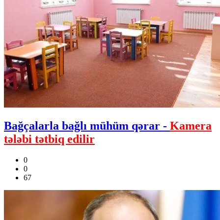
Bağçalarla bağlı mühüm qərar -
Kamera
tələbi tətbiq edilir
0
0
67