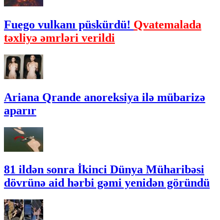
Fuego vulkanı püskürdü!
Qvatemalada
təxliyə əmrləri verildi
Ariana Qrande anoreksiya ilə mübarizə
aparır
81 ildən sonra İkinci Dünya Müharibəsi
dövrünə aid hərbi gəmi yenidən göründü