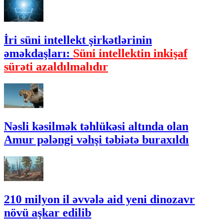
İri süni intellekt şirkətlərinin
əməkdaşları:
Süni intellektin inkişaf
sürəti azaldılmalıdır
Nəsli kəsilmək təhlükəsi altında olan
Amur pələngi vəhşi təbiətə buraxıldı
210 milyon il əvvələ aid yeni dinozavr
növü aşkar edilib