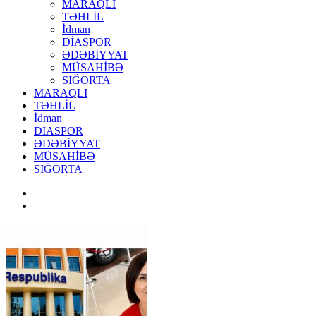
MARAQLI
TƏHLİL
İdman
DİASPOR
ƏDƏBİYYAT
MÜSAHİBƏ
SIĞORTA
MARAQLI
TƏHLİL
İdman
DİASPOR
ƏDƏBİYYAT
MÜSAHİBƏ
SIĞORTA