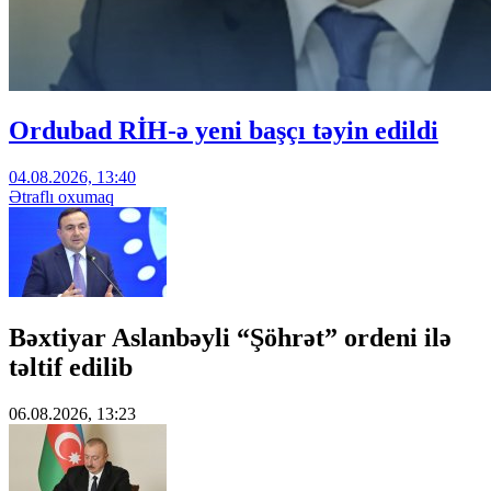
Ordubad RİH-ə yeni başçı təyin edildi
04.08.2026, 13:40
Ətraflı oxumaq
Bəxtiyar Aslanbəyli “Şöhrət” ordeni ilə
təltif edilib
06.08.2026, 13:23