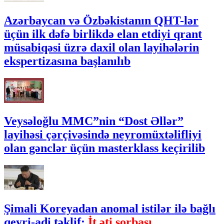
Azərbaycan və Özbəkistanın QHT-lər
üçün ilk dəfə birlikdə elan etdiyi qrant
müsabiqəsi üzrə daxil olan layihələrin
ekspertizasına başlanılıb
Veysəloğlu MMC”nin “Dost Əllər”
layihəsi çərçivəsində neyromüxtəlifliyi
olan gənclər üçün masterklass keçirilib
Şimali Koreyadan anomal istilər ilə bağlı
qeyri-adi təklif:
İt əti şorbası