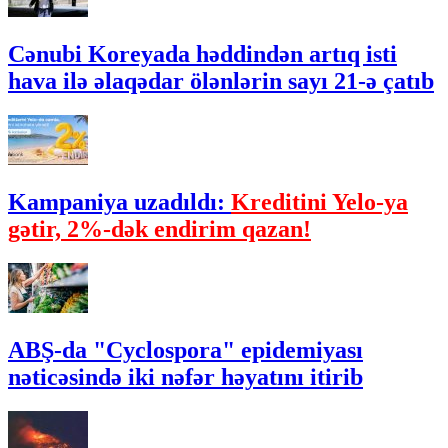
Cənubi Koreyada həddindən artıq isti
hava ilə əlaqədar ölənlərin sayı 21-ə çatıb
Kampaniya uzadıldı:
Kreditini Yelo-ya
gətir, 2%-dək endirim qazan!
ABŞ-da "Cyclospora" epidemiyası
nəticəsində iki nəfər həyatını itirib