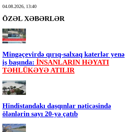
04.08.2026, 13:40
ÖZƏL XƏBƏRLƏR
Mingəçevirdə qırıq-salxaq katerlər yenə
iş başında:
İNSANLARIN HƏYATI
TƏHLÜKƏYƏ ATILIR
Hindistandakı daşqınlar nəticəsində
ölənlərin sayı 20-yə çatıb