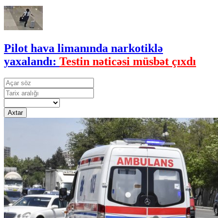
Pilot hava limanında narkotiklə
yaxalandı:
Testin nəticəsi müsbət çıxdı
Axtar