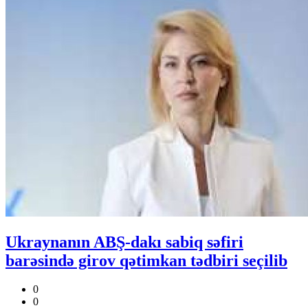
Ukraynanın ABŞ-dakı sabiq səfiri
barəsində girov qətimkan tədbiri seçilib
0
0