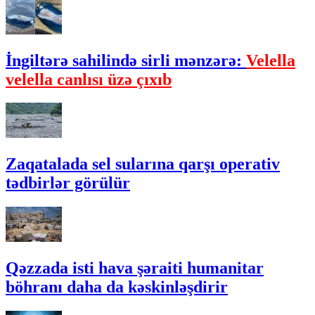
İngiltərə sahilində sirli mənzərə:
Velella
velella canlısı üzə çıxıb
Zaqatalada sel sularına qarşı operativ
tədbirlər görülür
Qəzzada isti hava şəraiti humanitar
böhranı daha da kəskinləşdirir