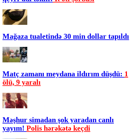
Mağaza tualetində 30 min dollar tapıldı
Matç zamanı meydana ildırım düşdü:
1
ölü, 9 yaralı
Məşhur simadan şok yaradan canlı
yayım!
Polis hərəkətə keçdi