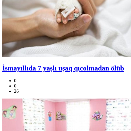
İsmayıllıda 7 yaşlı uşaq qıcolmadan ölüb
0
0
26