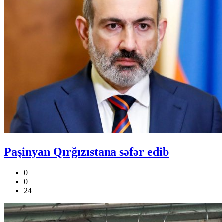
Paşinyan Qırğızıstana səfər edib
0
0
24