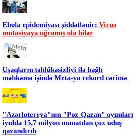
Ebola epidemiyası şiddətlənir:
Virus
mutasiyaya uğramış ola bilər
Uşaqların təhlükəsizliyi ilə bağlı
məhkəmə işində Meta-ya rekord cərimə
"Azərlotereya"nın "Poz-Qazan" oyunları
iyulda 15,7 milyon manatdan çox uduş
qazandırıb