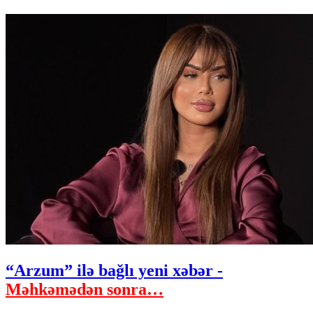
“Arzum” ilə bağlı yeni xəbər -
Məhkəmədən sonra…