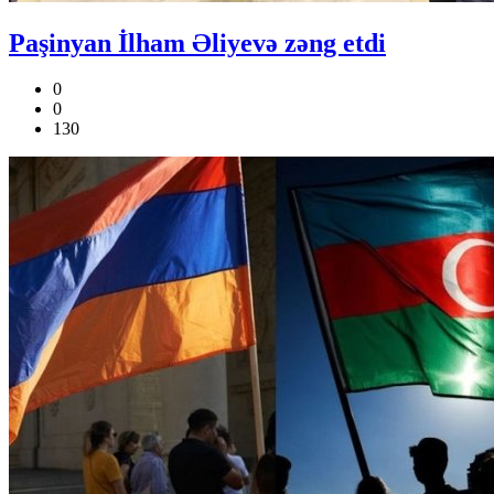
Paşinyan İlham Əliyevə zəng etdi
0
0
130