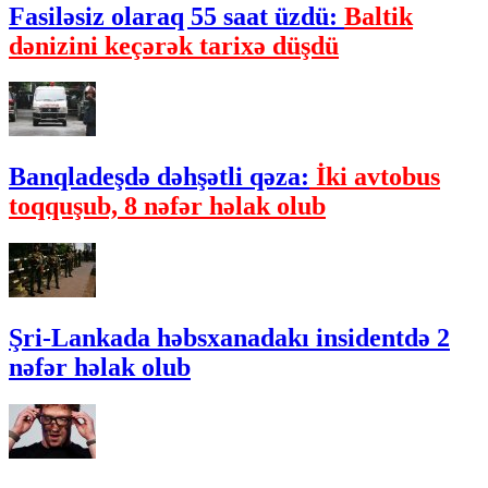
Fasiləsiz olaraq 55 saat üzdü:
Baltik
dənizini keçərək tarixə düşdü
Banqladeşdə dəhşətli qəza:
İki avtobus
toqquşub, 8 nəfər həlak olub
Şri-Lankada həbsxanadakı insidentdə 2
nəfər həlak olub