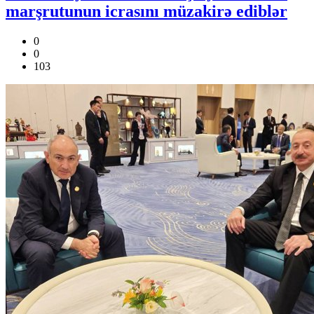
marşrutunun icrasını müzakirə ediblər
0
0
103