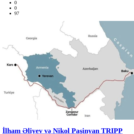
0
0
97
İlham Əliyev və Nikol Paşinyan TRIPP