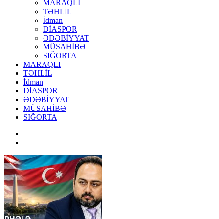
MARAQLI
TƏHLİL
İdman
DİASPOR
ƏDƏBİYYAT
MÜSAHİBƏ
SIĞORTA
MARAQLI
TƏHLİL
İdman
DİASPOR
ƏDƏBİYYAT
MÜSAHİBƏ
SIĞORTA