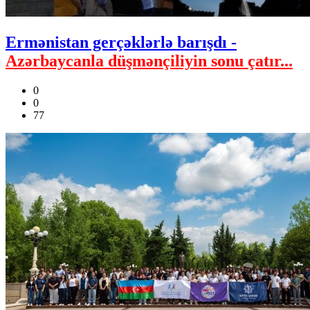
Ermənistan gerçəklərlə barışdı -
Azərbaycanla düşmənçiliyin sonu çatır...
0
0
77