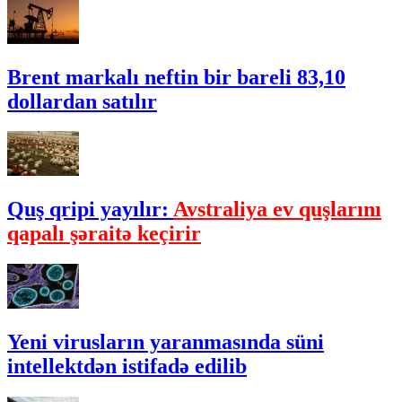
Brent markalı neftin bir bareli 83,10
dollardan satılır
Quş qripi yayılır:
Avstraliya ev quşlarını
qapalı şəraitə keçirir
Yeni virusların yaranmasında süni
intellektdən istifadə edilib