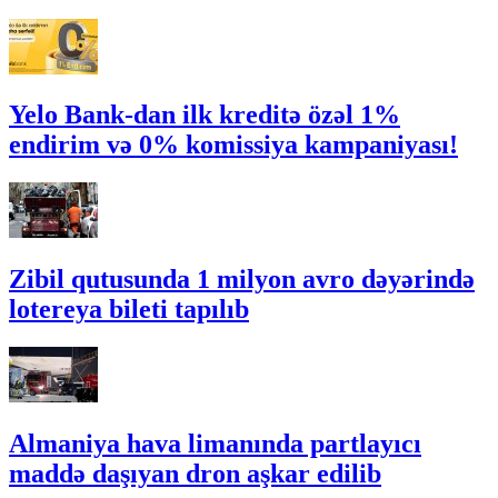
Yelo Bank-dan ilk kreditə özəl 1%
endirim və 0% komissiya kampaniyası!
Zibil qutusunda 1 milyon avro dəyərində
lotereya bileti tapılıb
Almaniya hava limanında partlayıcı
maddə daşıyan dron aşkar edilib