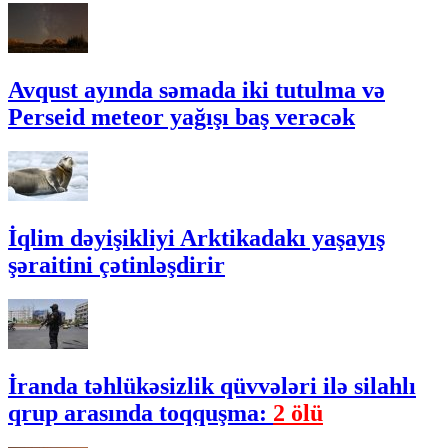
Avqust ayında səmada iki tutulma və
Perseid meteor yağışı baş verəcək
İqlim dəyişikliyi Arktikadakı yaşayış
şəraitini çətinləşdirir
İranda təhlükəsizlik qüvvələri ilə silahlı
qrup arasında toqquşma:
2 ölü