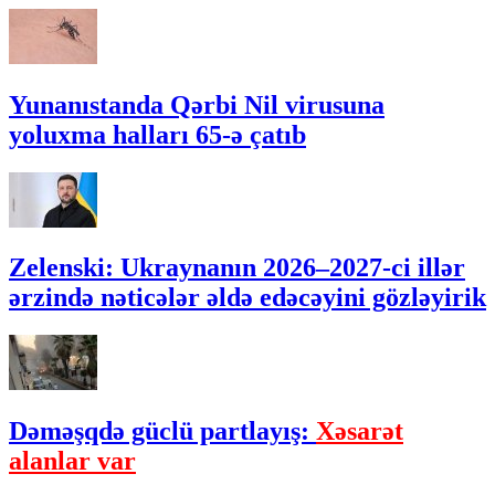
Yunanıstanda Qərbi Nil virusuna
yoluxma halları 65-ə çatıb
Zelenski: Ukraynanın 2026–2027-ci illər
ərzində nəticələr əldə edəcəyini gözləyirik
Dəməşqdə güclü partlayış:
Xəsarət
alanlar var