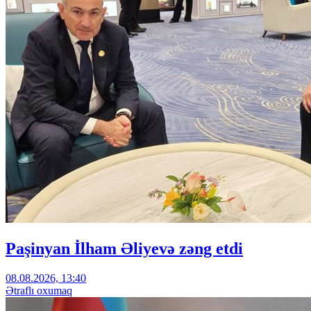
Paşinyan İlham Əliyevə zəng etdi
08.08.2026, 13:40
Ətraflı oxumaq