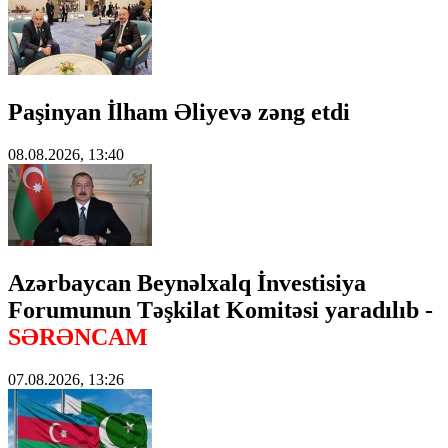
Paşinyan İlham Əliyevə zəng etdi
08.08.2026, 13:40
Azərbaycan Beynəlxalq İnvestisiya
Forumunun Təşkilat Komitəsi yaradılıb -
SƏRƏNCAM
07.08.2026, 13:26