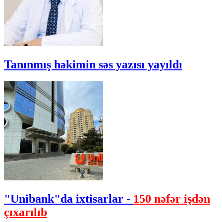
Tanınmış həkimin səs yazısı yayıldı
"Unibank"da ixtisarlar -
150 nəfər işdən
çıxarılıb