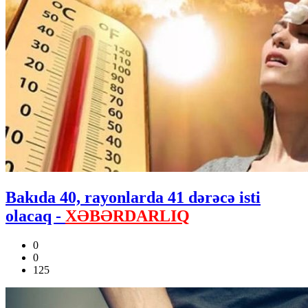
Bakıda 40, rayonlarda 41 dərəcə isti
olacaq -
XƏBƏRDARLIQ
0
0
125