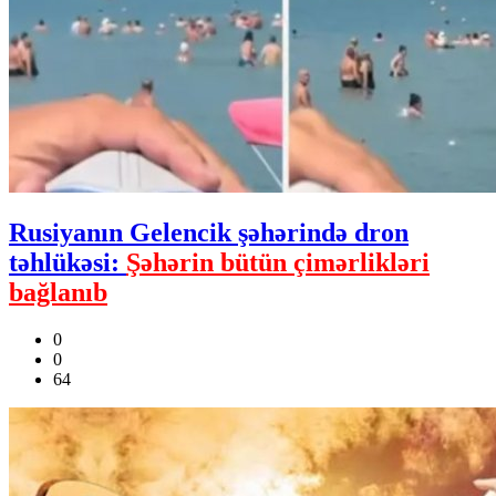
Rusiyanın Gelencik şəhərində dron
təhlükəsi:
Şəhərin bütün çimərlikləri
bağlanıb
0
0
64