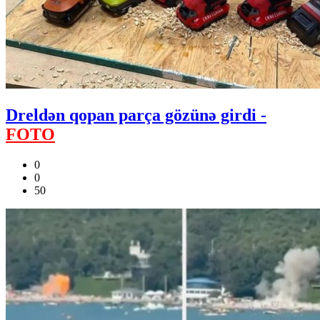
Dreldən qopan parça gözünə girdi -
FOTO
0
0
50