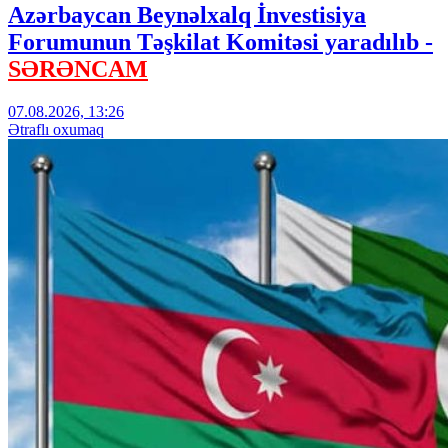
Azərbaycan Beynəlxalq İnvestisiya
Forumunun Təşkilat Komitəsi yaradılıb -
SƏRƏNCAM
07.08.2026, 13:26
Ətraflı oxumaq