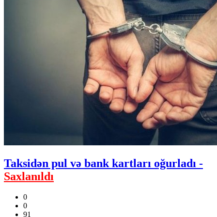
Taksidən pul və bank kartları oğurladı -
Saxlanıldı
0
0
91