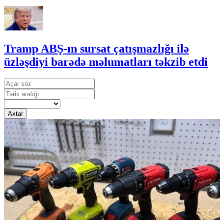
Tramp ABŞ-ın sursat çatışmazlığı ilə
üzləşdiyi barədə məlumatları təkzib etdi
Axtar