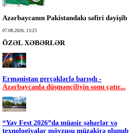
Azərbaycanın Pakistandakı səfiri dəyişib
07.08.2026, 13:25
ÖZƏL XƏBƏRLƏR
Ermənistan gerçəklərlə barışdı -
Azərbaycanla düşmənçiliyin sonu çatır...
“Yay Fest 2026”da müasir şəhərlər və
texnologiyalar mövzusu müzakirə olunub