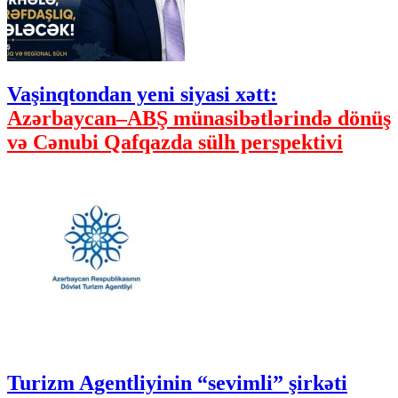
Vaşinqtondan yeni siyasi xətt:
Azərbaycan–ABŞ münasibətlərində dönüş
və Cənubi Qafqazda sülh perspektivi
Turizm Agentliyinin “sevimli” şirkəti