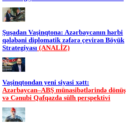
Şuşadan Vaşinqtona: Azərbaycanın hərbi
qələbəni diplomatik zəfərə çevirən Böyük
Strategiyası
(ANALİZ)
Vaşinqtondan yeni siyasi xətt:
Azərbaycan–ABŞ münasibətlərində dönüş
və Cənubi Qafqazda sülh perspektivi