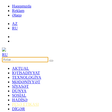
Haqqımızda
Reklam
Əlaqə
AZ
RU
RU
AKTUAL
İQTİSADİYYAT
TEXNOLOGİYA
MƏDƏNİYYƏT
SİYASƏT
DÜNYA
SOSİAL
HADİSƏ
PEŞƏ ETİKASI
DİGƏR