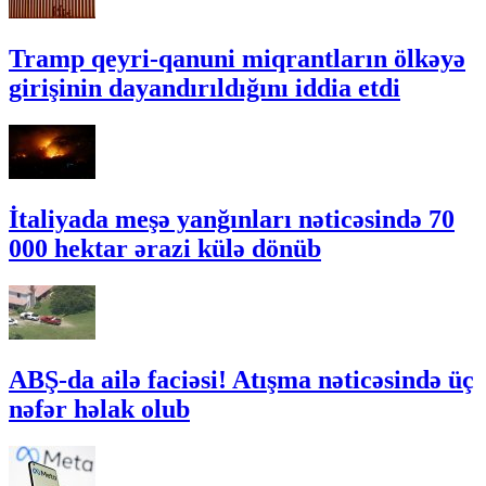
Tramp qeyri-qanuni miqrantların ölkəyə
girişinin dayandırıldığını iddia etdi
İtaliyada meşə yanğınları nəticəsində 70
000 hektar ərazi külə dönüb
ABŞ-da ailə faciəsi! Atışma nəticəsində üç
nəfər həlak olub