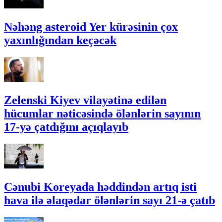
Nəhəng asteroid Yer kürəsinin çox
yaxınlığından keçəcək
Zelenski Kiyev vilayətinə edilən
hücumlar nəticəsində ölənlərin sayının
17-yə çatdığını açıqlayıb
Cənubi Koreyada həddindən artıq isti
hava ilə əlaqədar ölənlərin sayı 21-ə çatıb