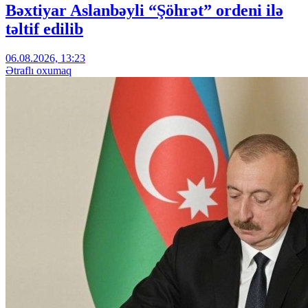
Bəxtiyar Aslanbəyli “Şöhrət” ordeni ilə
təltif edilib
06.08.2026, 13:23
Ətraflı oxumaq