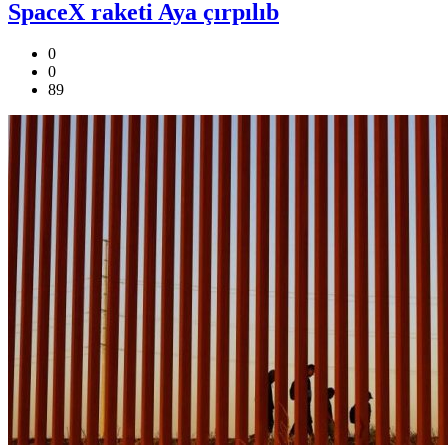
SpaceX raketi Aya çırpılıb
0
0
89