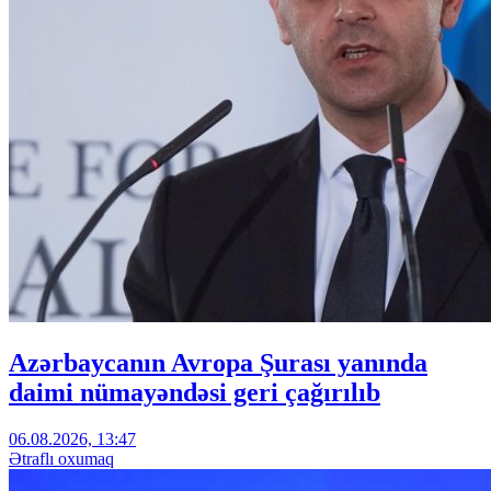
Azərbaycanın Avropa Şurası yanında
daimi nümayəndəsi geri çağırılıb
06.08.2026, 13:47
Ətraflı oxumaq