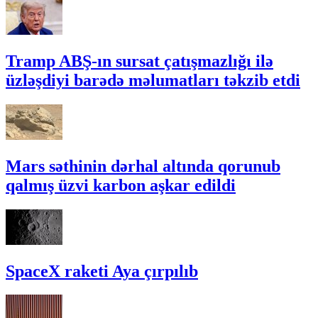
Tramp ABŞ-ın sursat çatışmazlığı ilə
üzləşdiyi barədə məlumatları təkzib etdi
Mars səthinin dərhal altında qorunub
qalmış üzvi karbon aşkar edildi
SpaceX raketi Aya çırpılıb