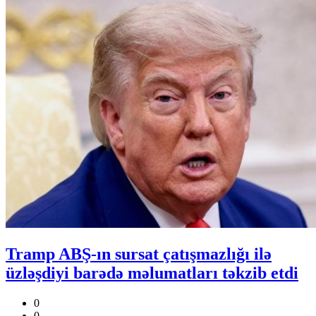
Tramp ABŞ-ın sursat çatışmazlığı ilə
üzləşdiyi barədə məlumatları təkzib etdi
0
0