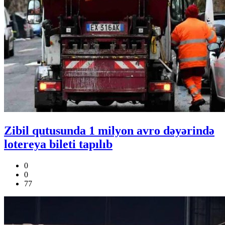
Zibil qutusunda 1 milyon avro dəyərində
lotereya bileti tapılıb
0
0
77