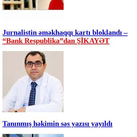
Jurnalistin əməkhaqqı kartı bloklandı –
“Bank Respublika”dan ŞİKAYƏT
Tanınmış həkimin səs yazısı yayıldı