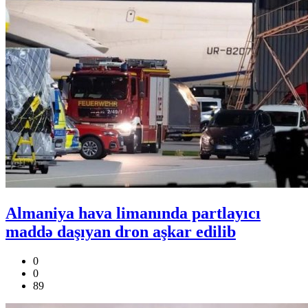
Almaniya hava limanında partlayıcı
maddə daşıyan dron aşkar edilib
0
0
89