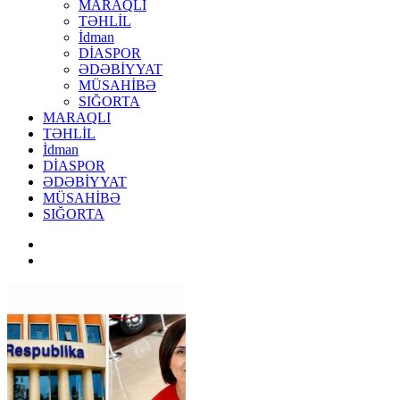
MARAQLI
TƏHLİL
İdman
DİASPOR
ƏDƏBİYYAT
MÜSAHİBƏ
SIĞORTA
MARAQLI
TƏHLİL
İdman
DİASPOR
ƏDƏBİYYAT
MÜSAHİBƏ
SIĞORTA