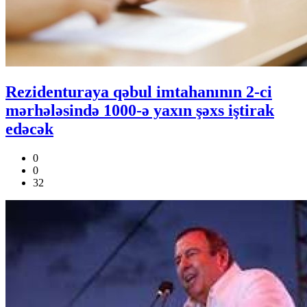
Rezidenturaya qəbul imtahanının 2-ci
mərhələsində 1000-ə yaxın şəxs iştirak
edəcək
0
0
32