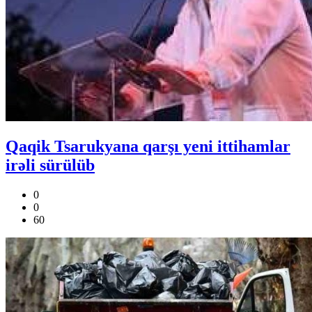
Qaqik Tsarukyana qarşı yeni ittihamlar
irəli sürülüb
0
0
60