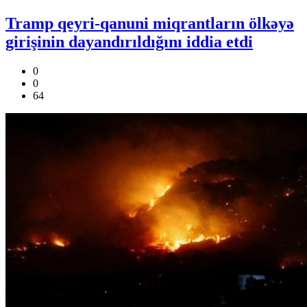
Tramp qeyri-qanuni miqrantların ölkəyə
girişinin dayandırıldığını iddia etdi
0
0
64