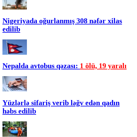
Nigeriyada oğurlanmış 308 nəfər xilas
edilib
Nepalda avtobus qəzası:
1 ölü, 19 yaralı
Yüzlərlə sifariş verib ləğv edən qadın
həbs edilib