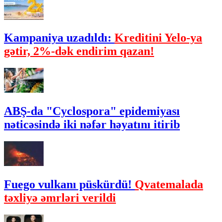
Kampaniya uzadıldı:
Kreditini Yelo-ya
gətir, 2%-dək endirim qazan!
ABŞ-da "Cyclospora" epidemiyası
nəticəsində iki nəfər həyatını itirib
Fuego vulkanı püskürdü!
Qvatemalada
təxliyə əmrləri verildi