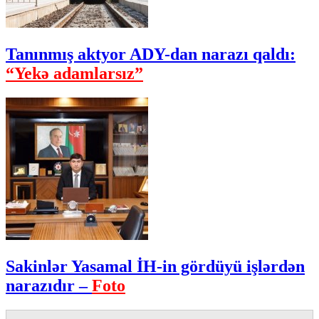
Tanınmış aktyor ADY-dan narazı qaldı:
“Yekə adamlarsız”
Sakinlər Yasamal İH-in gördüyü işlərdən
narazıdır –
Foto