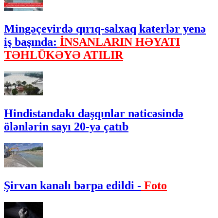
Mingəçevirdə qırıq-salxaq katerlər yenə
iş başında:
İNSANLARIN HƏYATI
TƏHLÜKƏYƏ ATILIR
Hindistandakı daşqınlar nəticəsində
ölənlərin sayı 20-yə çatıb
Şirvan kanalı bərpa edildi -
Foto