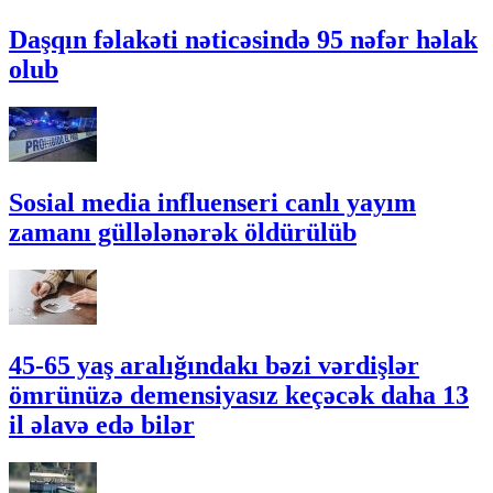
Daşqın fəlakəti nəticəsində 95 nəfər həlak
olub
Sosial media influenseri canlı yayım
zamanı güllələnərək öldürülüb
45-65 yaş aralığındakı bəzi vərdişlər
ömrünüzə demensiyasız keçəcək daha 13
il əlavə edə bilər