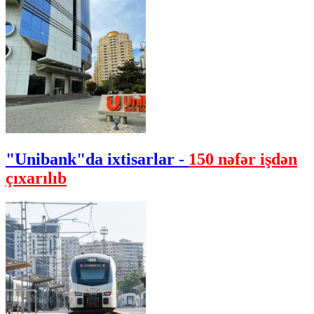
"Unibank"da ixtisarlar -
150 nəfər işdən
çıxarılıb