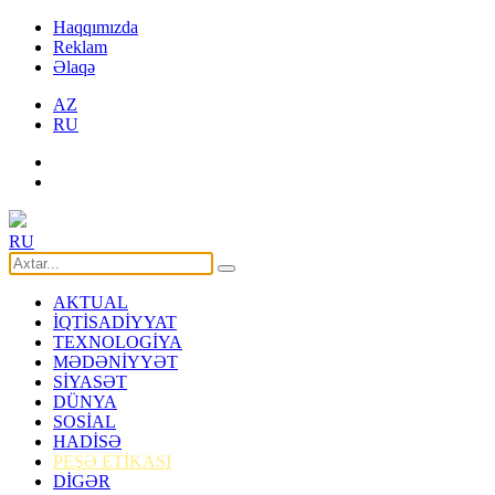
Haqqımızda
Reklam
Əlaqə
AZ
RU
RU
AKTUAL
İQTİSADİYYAT
TEXNOLOGİYA
MƏDƏNİYYƏT
SİYASƏT
DÜNYA
SOSİAL
HADİSƏ
PEŞƏ ETİKASI
DİGƏR