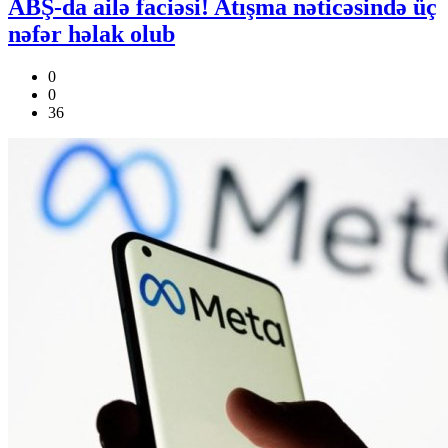
ABŞ-da ailə faciəsi! Atışma nəticəsində üç
nəfər həlak olub
0
0
36