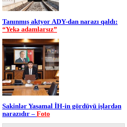
Tanınmış aktyor ADY-dan narazı qaldı:
“Yekə adamlarsız”
Sakinlər Yasamal İH-in gördüyü işlərdən
narazıdır –
Foto