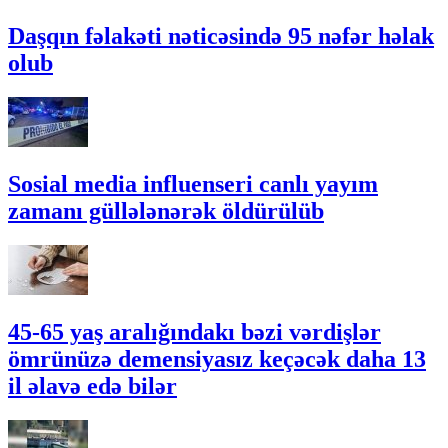
Daşqın fəlakəti nəticəsində 95 nəfər həlak
olub
Sosial media influenseri canlı yayım
zamanı güllələnərək öldürülüb
45-65 yaş aralığındakı bəzi vərdişlər
ömrünüzə demensiyasız keçəcək daha 13
il əlavə edə bilər