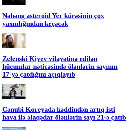
Nəhəng asteroid Yer kürəsinin çox
yaxınlığından keçəcək
Zelenski Kiyev vilayətinə edilən
hücumlar nəticəsində ölənlərin sayının
17-yə çatdığını açıqlayıb
Cənubi Koreyada həddindən artıq isti
hava ilə əlaqədar ölənlərin sayı 21-ə çatıb