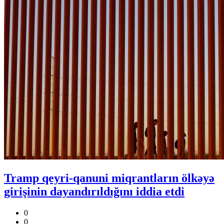
Tramp qeyri-qanuni miqrantların ölkəyə
girişinin dayandırıldığını iddia etdi
0
0