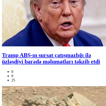
Tramp ABŞ-ın sursat çatışmazlığı ilə
üzləşdiyi barədə məlumatları təkzib etdi
0
0
25