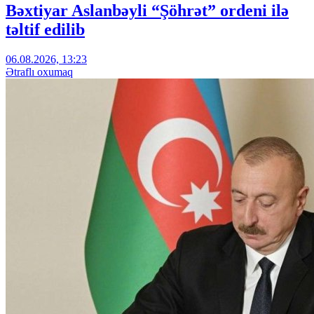
Bəxtiyar Aslanbəyli “Şöhrət” ordeni ilə
təltif edilib
06.08.2026, 13:23
Ətraflı oxumaq