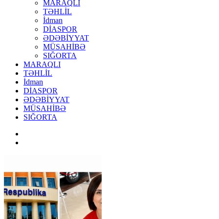
MARAQLI
TƏHLİL
İdman
DİASPOR
ƏDƏBİYYAT
MÜSAHİBƏ
SIĞORTA
MARAQLI
TƏHLİL
İdman
DİASPOR
ƏDƏBİYYAT
MÜSAHİBƏ
SIĞORTA