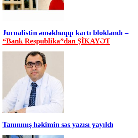
Jurnalistin əməkhaqqı kartı bloklandı –
“Bank Respublika”dan ŞİKAYƏT
Tanınmış həkimin səs yazısı yayıldı