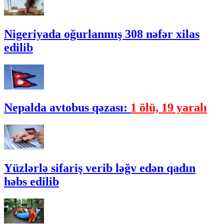
Nigeriyada oğurlanmış 308 nəfər xilas
edilib
Nepalda avtobus qəzası:
1 ölü, 19 yaralı
Yüzlərlə sifariş verib ləğv edən qadın
həbs edilib