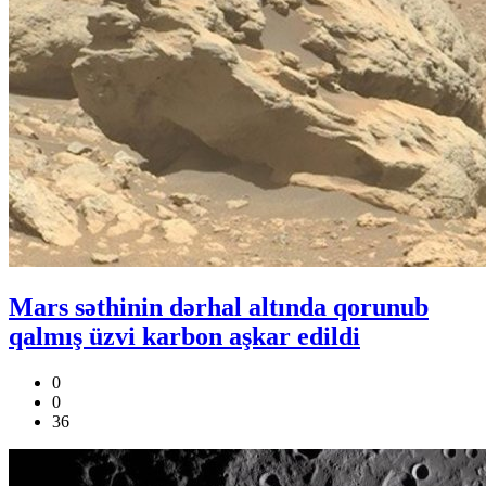
Mars səthinin dərhal altında qorunub
qalmış üzvi karbon aşkar edildi
0
0
36