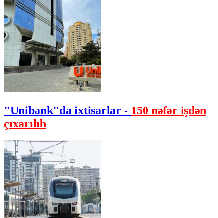
"Unibank"da ixtisarlar -
150 nəfər işdən
çıxarılıb