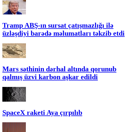
Tramp ABŞ-ın sursat çatışmazlığı ilə
üzləşdiyi barədə məlumatları təkzib etdi
Mars səthinin dərhal altında qorunub
qalmış üzvi karbon aşkar edildi
SpaceX raketi Aya çırpılıb