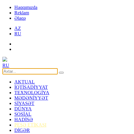
Haqqımızda
Reklam
Əlaqə
AZ
RU
RU
AKTUAL
İQTİSADİYYAT
TEXNOLOGİYA
MƏDƏNİYYƏT
SİYASƏT
DÜNYA
SOSİAL
HADİSƏ
PEŞƏ ETİKASI
DİGƏR