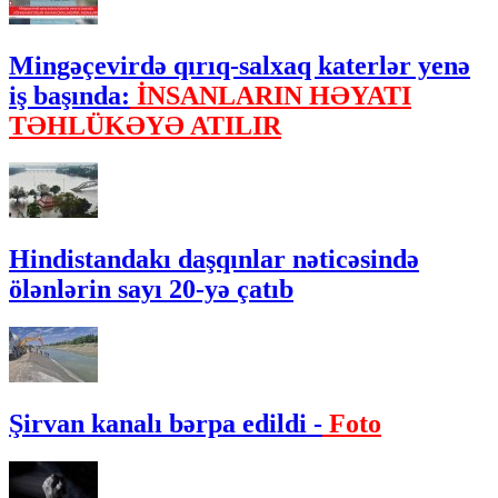
Mingəçevirdə qırıq-salxaq katerlər yenə
iş başında:
İNSANLARIN HƏYATI
TƏHLÜKƏYƏ ATILIR
Hindistandakı daşqınlar nəticəsində
ölənlərin sayı 20-yə çatıb
Şirvan kanalı bərpa edildi -
Foto