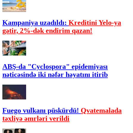
Kampaniya uzadıldı:
Kreditini Yelo-ya
gətir, 2%-dək endirim qazan!
ABŞ-da "Cyclospora" epidemiyası
nəticəsində iki nəfər həyatını itirib
Fuego vulkanı püskürdü!
Qvatemalada
təxliyə əmrləri verildi