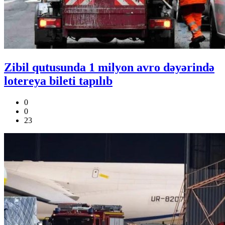
Zibil qutusunda 1 milyon avro dəyərində
lotereya bileti tapılıb
0
0
23