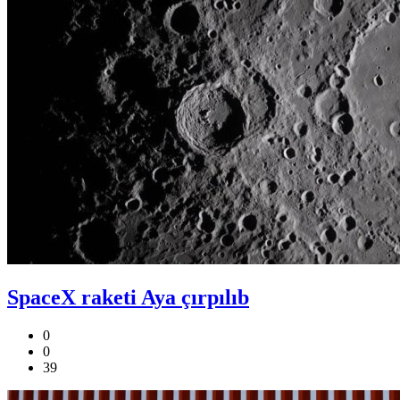
SpaceX raketi Aya çırpılıb
0
0
39