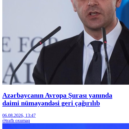
Azərbaycanın Avropa Şurası yanında
daimi nümayəndəsi geri çağırılıb
06.08.2026, 13:47
Ətraflı oxumaq