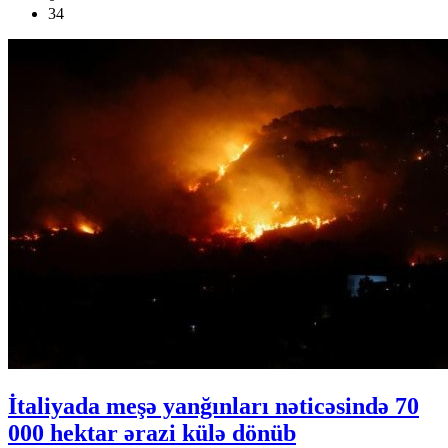
34
İtaliyada meşə yanğınları nəticəsində 70
000 hektar ərazi külə dönüb