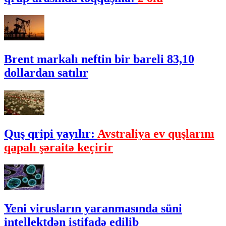
Brent markalı neftin bir bareli 83,10
dollardan satılır
Quş qripi yayılır:
Avstraliya ev quşlarını
qapalı şəraitə keçirir
Yeni virusların yaranmasında süni
intellektdən istifadə edilib