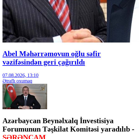
Abel Məhərrəmovun oğlu səfir
vəzifəsindən geri çağırıldı
07.08.2026, 13:10
Ətraflı oxumaq
Azərbaycan Beynəlxalq İnvestisiya
Forumunun Təşkilat Komitəsi yaradılıb -
SƏRƏNCAM