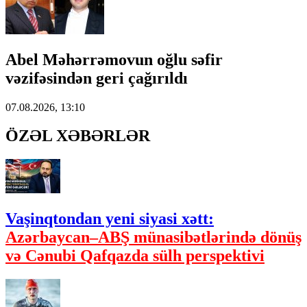
Abel Məhərrəmovun oğlu səfir
vəzifəsindən geri çağırıldı
07.08.2026, 13:10
ÖZƏL XƏBƏRLƏR
Vaşinqtondan yeni siyasi xətt:
Azərbaycan–ABŞ münasibətlərində dönüş
və Cənubi Qafqazda sülh perspektivi