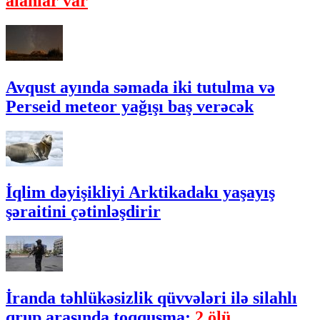
alanlar var
Avqust ayında səmada iki tutulma və
Perseid meteor yağışı baş verəcək
İqlim dəyişikliyi Arktikadakı yaşayış
şəraitini çətinləşdirir
İranda təhlükəsizlik qüvvələri ilə silahlı
qrup arasında toqquşma:
2 ölü