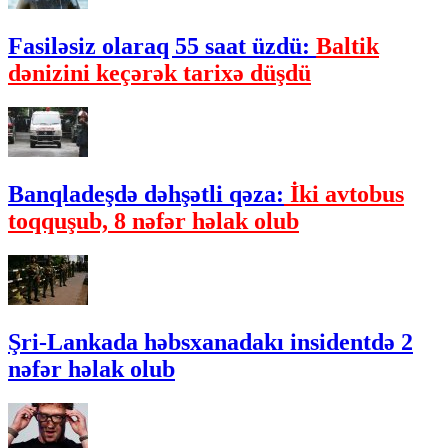
Fasiləsiz olaraq 55 saat üzdü:
Baltik
dənizini keçərək tarixə düşdü
Banqladeşdə dəhşətli qəza:
İki avtobus
toqquşub, 8 nəfər həlak olub
Şri-Lankada həbsxanadakı insidentdə 2
nəfər həlak olub