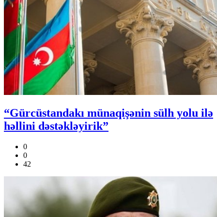
“Gürcüstandakı münaqişənin sülh yolu ilə
həllini dəstəkləyirik”
0
0
42