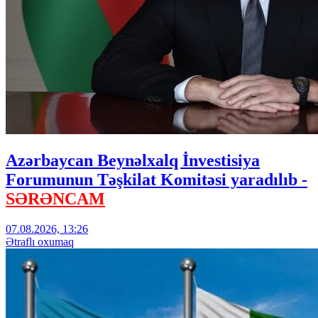
Azərbaycan Beynəlxalq İnvestisiya
Forumunun Təşkilat Komitəsi yaradılıb -
SƏRƏNCAM
07.08.2026, 13:26
Ətraflı oxumaq