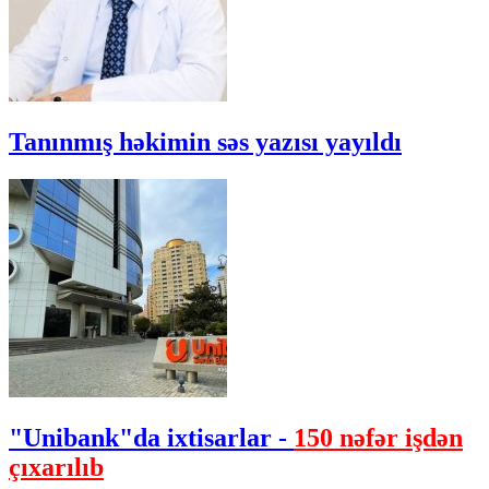
Tanınmış həkimin səs yazısı yayıldı
"Unibank"da ixtisarlar -
150 nəfər işdən
çıxarılıb