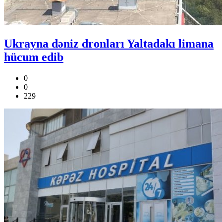
Ukrayna dəniz dronları Yaltadakı limana
hücum edib
0
0
229