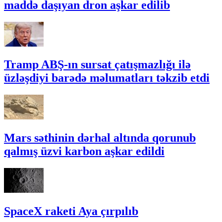
maddə daşıyan dron aşkar edilib
Tramp ABŞ-ın sursat çatışmazlığı ilə
üzləşdiyi barədə məlumatları təkzib etdi
Mars səthinin dərhal altında qorunub
qalmış üzvi karbon aşkar edildi
SpaceX raketi Aya çırpılıb