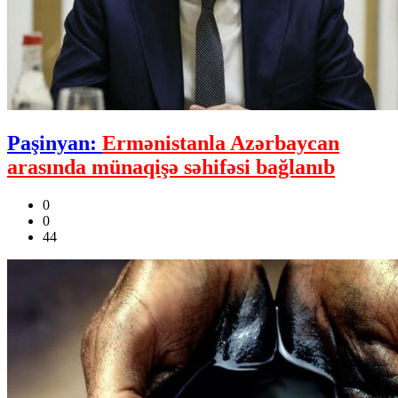
Paşinyan:
Ermənistanla Azərbaycan
arasında münaqişə səhifəsi bağlanıb
0
0
44