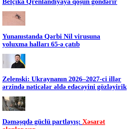
Belçika Qrenlandiyaya qoşun göndərir
Yunanıstanda Qərbi Nil virusuna
yoluxma halları 65-ə çatıb
Zelenski: Ukraynanın 2026–2027-ci illər
ərzində nəticələr əldə edəcəyini gözləyirik
Dəməşqdə güclü partlayış:
Xəsarət