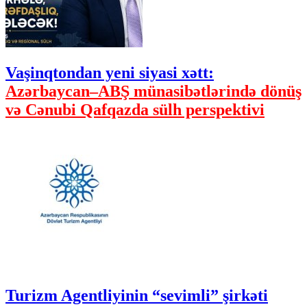
Vaşinqtondan yeni siyasi xətt:
Azərbaycan–ABŞ münasibətlərində dönüş
və Cənubi Qafqazda sülh perspektivi
Turizm Agentliyinin “sevimli” şirkəti