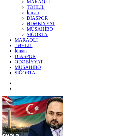
MARAQLI
TƏHLİL
İdman
DİASPOR
ƏDƏBİYYAT
MÜSAHİBƏ
SIĞORTA
MARAQLI
TƏHLİL
İdman
DİASPOR
ƏDƏBİYYAT
MÜSAHİBƏ
SIĞORTA