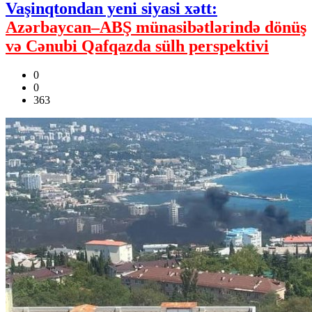
Vaşinqtondan yeni siyasi xətt:
Azərbaycan–ABŞ münasibətlərində dönüş
və Cənubi Qafqazda sülh perspektivi
0
0
363