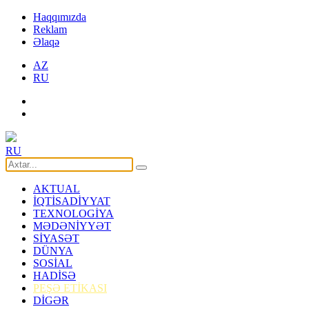
Haqqımızda
Reklam
Əlaqə
AZ
RU
RU
AKTUAL
İQTİSADİYYAT
TEXNOLOGİYA
MƏDƏNİYYƏT
SİYASƏT
DÜNYA
SOSİAL
HADİSƏ
PEŞƏ ETİKASI
DİGƏR