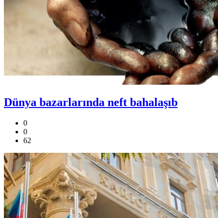
Dünya bazarlarında neft bahalaşıb
0
0
62