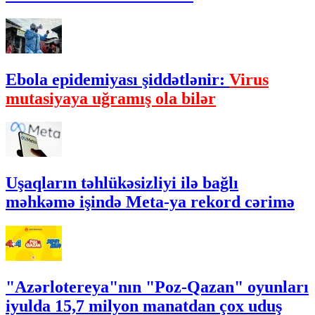
Ebola epidemiyası şiddətlənir:
Virus
mutasiyaya uğramış ola bilər
Uşaqların təhlükəsizliyi ilə bağlı
məhkəmə işində Meta-ya rekord cərimə
"Azərlotereya"nın "Poz-Qazan" oyunları
iyulda 15,7 milyon manatdan çox uduş