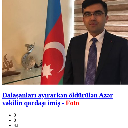
Dalaşanları ayırarkən öldürülən Azər
vəkilin qardaşı imiş -
Foto
0
0
43