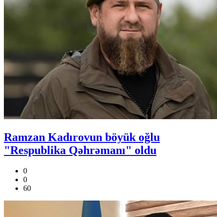
Ramzan Kadırovun böyük oğlu
"Respublika Qəhrəmanı" oldu
0
0
60