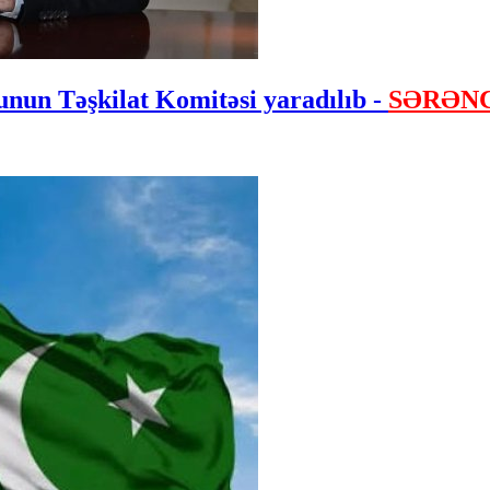
nun Təşkilat Komitəsi yaradılıb -
SƏRƏN