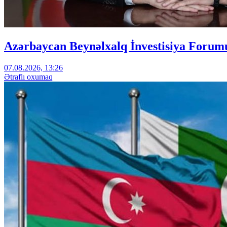
Azərbaycan Beynəlxalq İnvestisiya Forumu
07.08.2026, 13:26
Ətraflı oxumaq