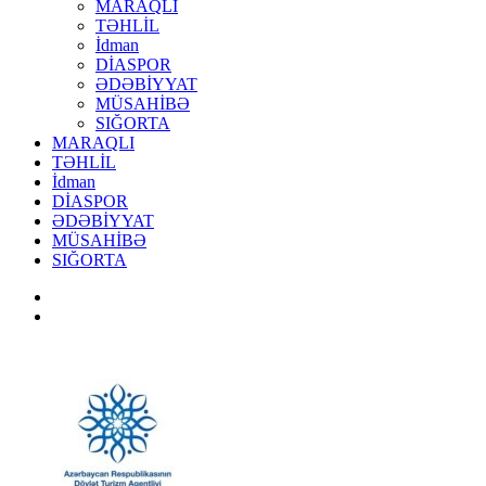
MARAQLI
TƏHLİL
İdman
DİASPOR
ƏDƏBİYYAT
MÜSAHİBƏ
SIĞORTA
MARAQLI
TƏHLİL
İdman
DİASPOR
ƏDƏBİYYAT
MÜSAHİBƏ
SIĞORTA