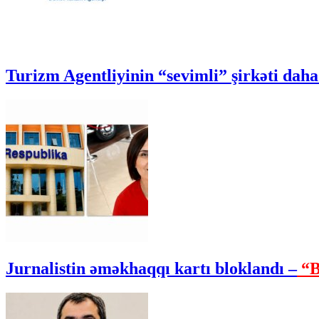
Turizm Agentliyinin “sevimli” şirkəti daha 
Jurnalistin əməkhaqqı kartı bloklandı –
“B