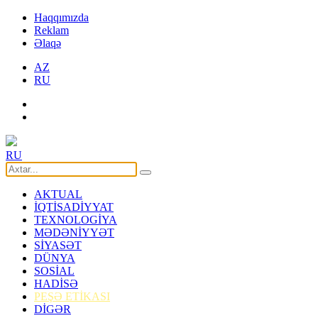
Haqqımızda
Reklam
Əlaqə
AZ
RU
RU
AKTUAL
İQTİSADİYYAT
TEXNOLOGİYA
MƏDƏNİYYƏT
SİYASƏT
DÜNYA
SOSİAL
HADİSƏ
PEŞƏ ETİKASI
DİGƏR