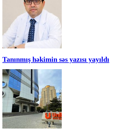
Tanınmış həkimin səs yazısı yayıldı