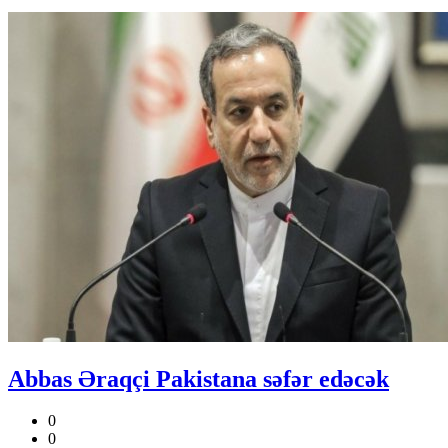
Abbas Əraqçi Pakistana səfər edəcək
0
0