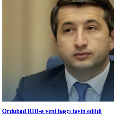
Ordubad RİH-ə yeni başçı təyin edildi