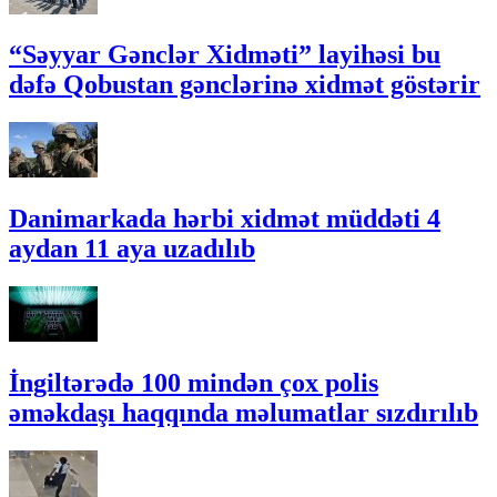
“Səyyar Gənclər Xidməti” layihəsi bu
dəfə Qobustan gənclərinə xidmət göstərir
Danimarkada hərbi xidmət müddəti 4
aydan 11 aya uzadılıb
İngiltərədə 100 mindən çox polis
əməkdaşı haqqında məlumatlar sızdırılıb