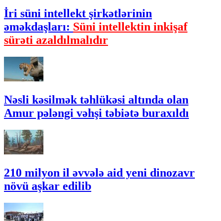
İri süni intellekt şirkətlərinin
əməkdaşları:
Süni intellektin inkişaf
sürəti azaldılmalıdır
Nəsli kəsilmək təhlükəsi altında olan
Amur pələngi vəhşi təbiətə buraxıldı
210 milyon il əvvələ aid yeni dinozavr
növü aşkar edilib