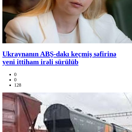
Ukraynanın ABŞ-dakı keçmiş səfirinə
yeni ittiham irəli sürülüb
0
0
128