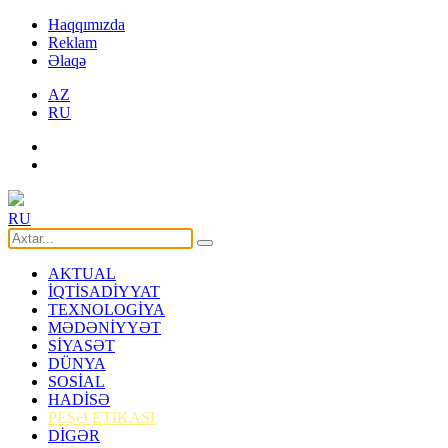
Haqqımızda
Reklam
Əlaqə
AZ
RU
RU
AKTUAL
İQTİSADİYYAT
TEXNOLOGİYA
MƏDƏNİYYƏT
SİYASƏT
DÜNYA
SOSİAL
HADİSƏ
PEŞƏ ETİKASI
DİGƏR