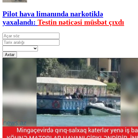
Pilot hava limanında narkotiklə
yaxalandı:
Testin nəticəsi müsbət çıxdı
Axtar