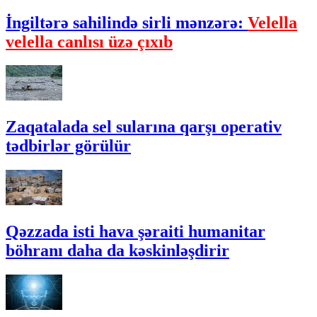
İngiltərə sahilində sirli mənzərə:
Velella
velella canlısı üzə çıxıb
Zaqatalada sel sularına qarşı operativ
tədbirlər görülür
Qəzzada isti hava şəraiti humanitar
böhranı daha da kəskinləşdirir