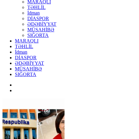
MARAQLI
TƏHLİL
İdman
DİASPOR
ƏDƏBİYYAT
MÜSAHİBƏ
SIĞORTA
MARAQLI
TƏHLİL
İdman
DİASPOR
ƏDƏBİYYAT
MÜSAHİBƏ
SIĞORTA