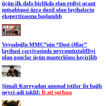
üçün ilk dəfə birlikdə elan etdiyi qrant
müsabiqəsi üzrə daxil olan layihələrin
ekspertizasına başlanılıb
Veysəloğlu MMC”nin “Dost Əllər”
layihəsi çərçivəsində neyromüxtəlifliyi
olan gənclər üçün masterklass keçirilib
Şimali Koreyadan anomal istilər ilə bağlı
qeyri-adi təklif:
İt əti şorbası