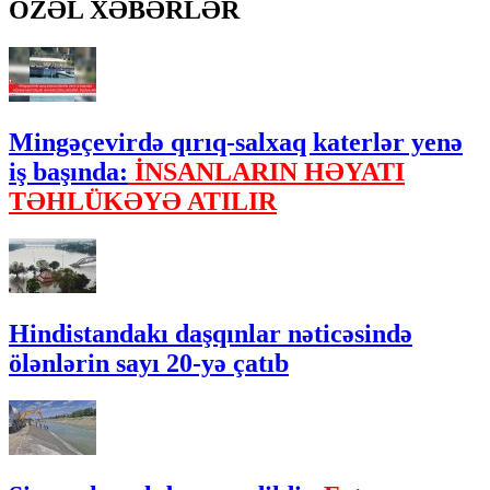
ÖZƏL XƏBƏRLƏR
Mingəçevirdə qırıq-salxaq katerlər yenə
iş başında:
İNSANLARIN HƏYATI
TƏHLÜKƏYƏ ATILIR
Hindistandakı daşqınlar nəticəsində
ölənlərin sayı 20-yə çatıb