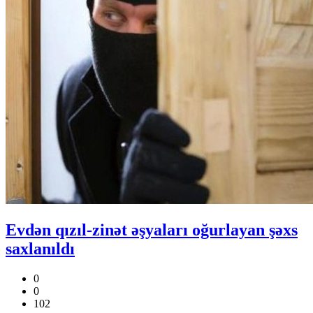
Evdən qızıl-zinət əşyaları oğurlayan şəxs
saxlanıldı
0
0
102