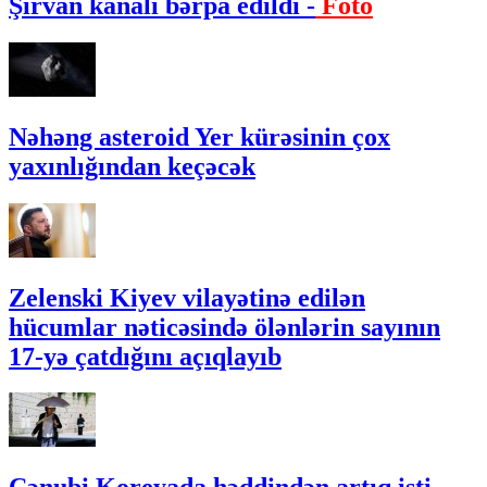
Şirvan kanalı bərpa edildi -
Foto
Nəhəng asteroid Yer kürəsinin çox
yaxınlığından keçəcək
Zelenski Kiyev vilayətinə edilən
hücumlar nəticəsində ölənlərin sayının
17-yə çatdığını açıqlayıb