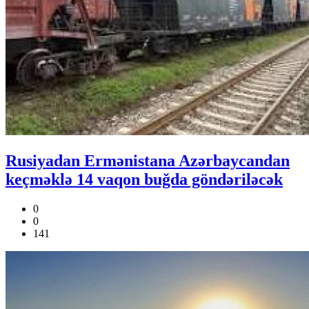
Rusiyadan Ermənistana Azərbaycandan
keçməklə 14 vaqon buğda göndəriləcək
0
0
141