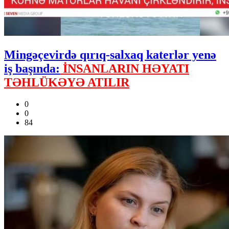
Mingəçevirdə qırıq-salxaq katerlər yenə
iş başında:
İNSANLARIN HƏYATI
TƏHLÜKƏYƏ ATILIR
0
0
84