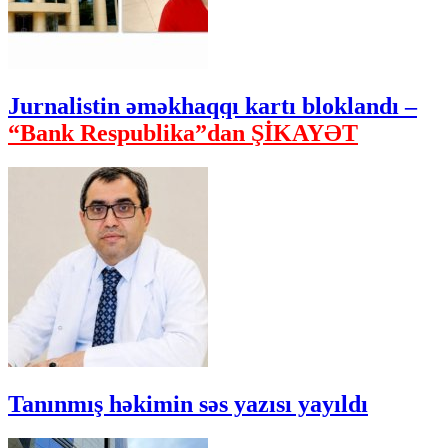
Jurnalistin əməkhaqqı kartı bloklandı –
“Bank Respublika”dan ŞİKAYƏT
Tanınmış həkimin səs yazısı yayıldı