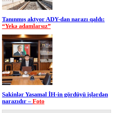
Tanınmış aktyor ADY-dan narazı qaldı:
“Yekə adamlarsız”
Sakinlər Yasamal İH-in gördüyü işlərdən
narazıdır –
Foto