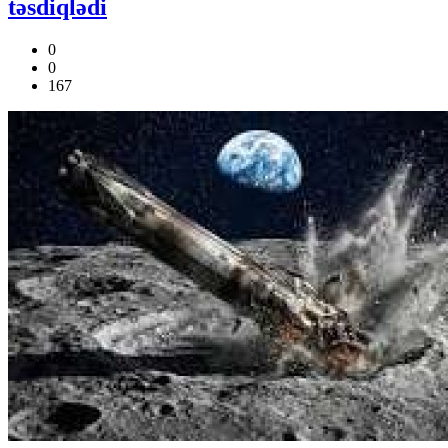
təsdiqlədi
0
0
167