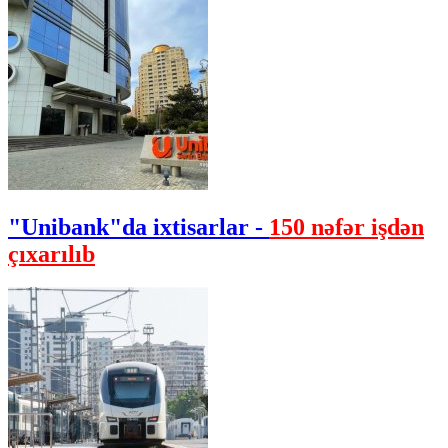
"Unibank"da ixtisarlar -
150 nəfər işdən
çıxarılıb