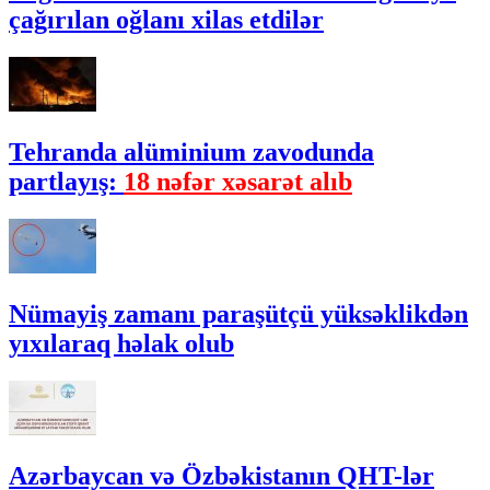
çağırılan oğlanı xilas etdilər
Tehranda alüminium zavodunda
partlayış:
18 nəfər xəsarət alıb
Nümayiş zamanı paraşütçü yüksəklikdən
yıxılaraq həlak olub
Azərbaycan və Özbəkistanın QHT-lər