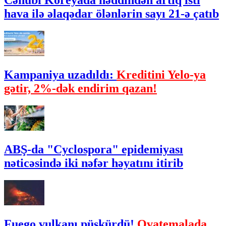
Cənubi Koreyada həddindən artıq isti
hava ilə əlaqədar ölənlərin sayı 21-ə çatıb
Kampaniya uzadıldı:
Kreditini Yelo-ya
gətir, 2%-dək endirim qazan!
ABŞ-da "Cyclospora" epidemiyası
nəticəsində iki nəfər həyatını itirib
Fuego vulkanı püskürdü!
Qvatemalada