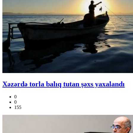
Xəzərdə torla balıq tutan şəxs yaxalandı
0
0
155