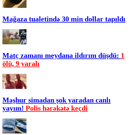
Mağaza tualetində 30 min dollar tapıldı
Matç zamanı meydana ildırım düşdü:
1
ölü, 9 yaralı
Məşhur simadan şok yaradan canlı
yayım!
Polis hərəkətə keçdi