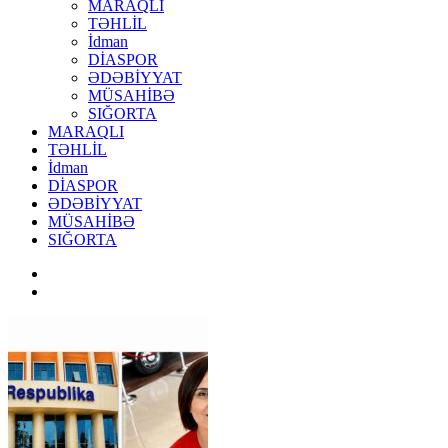
MARAQLI
TƏHLİL
İdman
DİASPOR
ƏDƏBİYYAT
MÜSAHİBƏ
SIĞORTA
MARAQLI
TƏHLİL
İdman
DİASPOR
ƏDƏBİYYAT
MÜSAHİBƏ
SIĞORTA