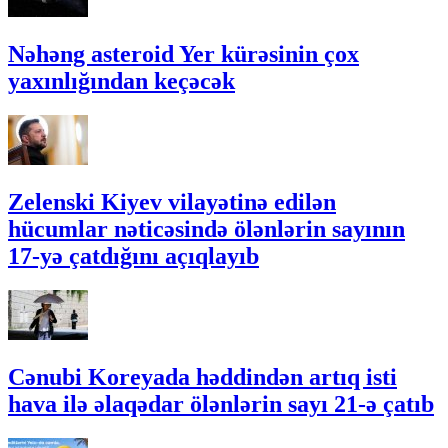
Nəhəng asteroid Yer kürəsinin çox
yaxınlığından keçəcək
Zelenski Kiyev vilayətinə edilən
hücumlar nəticəsində ölənlərin sayının
17-yə çatdığını açıqlayıb
Cənubi Koreyada həddindən artıq isti
hava ilə əlaqədar ölənlərin sayı 21-ə çatıb