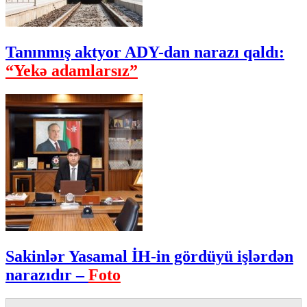
Tanınmış aktyor ADY-dan narazı qaldı:
“Yekə adamlarsız”
Sakinlər Yasamal İH-in gördüyü işlərdən
narazıdır –
Foto