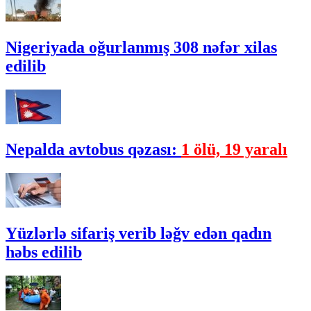
Nigeriyada oğurlanmış 308 nəfər xilas
edilib
Nepalda avtobus qəzası:
1 ölü, 19 yaralı
Yüzlərlə sifariş verib ləğv edən qadın
həbs edilib