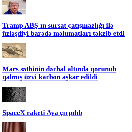
Tramp ABŞ-ın sursat çatışmazlığı ilə
üzləşdiyi barədə məlumatları təkzib etdi
Mars səthinin dərhal altında qorunub
qalmış üzvi karbon aşkar edildi
SpaceX raketi Aya çırpılıb