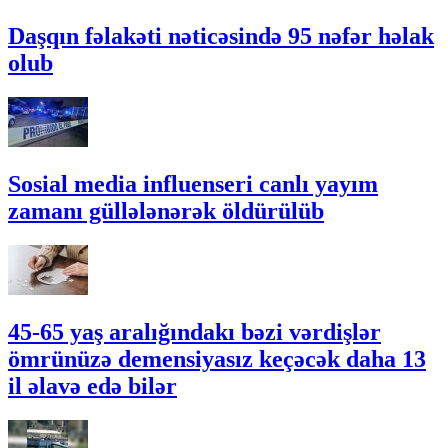
Daşqın fəlakəti nəticəsində 95 nəfər həlak
olub
Sosial media influenseri canlı yayım
zamanı güllələnərək öldürülüb
45-65 yaş aralığındakı bəzi vərdişlər
ömrünüzə demensiyasız keçəcək daha 13
il əlavə edə bilər