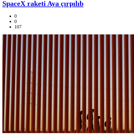
SpaceX raketi Aya çırpılıb
0
0
107