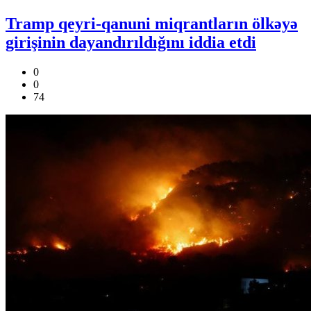
Tramp qeyri-qanuni miqrantların ölkəyə
girişinin dayandırıldığını iddia etdi
0
0
74