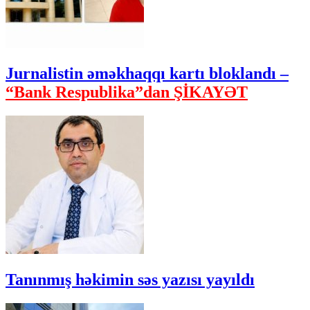
Jurnalistin əməkhaqqı kartı bloklandı –
“Bank Respublika”dan ŞİKAYƏT
Tanınmış həkimin səs yazısı yayıldı