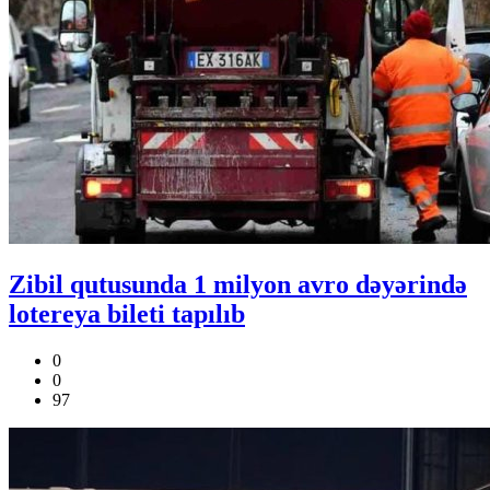
Zibil qutusunda 1 milyon avro dəyərində
lotereya bileti tapılıb
0
0
97