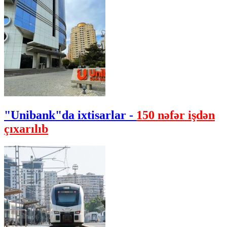
"Unibank"da ixtisarlar -
150 nəfər işdən
çıxarılıb