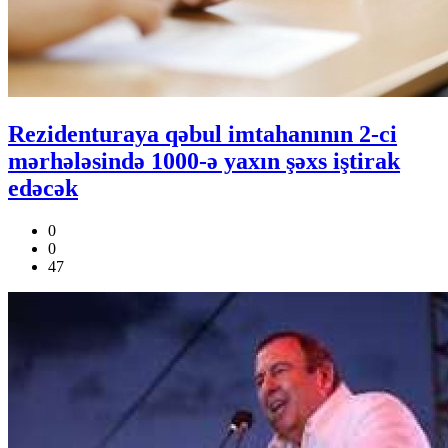
Rezidenturaya qəbul imtahanının 2-ci
mərhələsində 1000-ə yaxın şəxs iştirak
edəcək
0
0
47