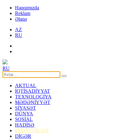
Haqqımızda
Reklam
Əlaqə
AZ
RU
RU
AKTUAL
İQTİSADİYYAT
TEXNOLOGİYA
MƏDƏNİYYƏT
SİYASƏT
DÜNYA
SOSİAL
HADİSƏ
PEŞƏ ETİKASI
DİGƏR