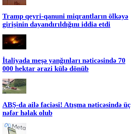
Tramp qeyri-qanuni miqrantların ölkəyə
girişinin dayandırıldığını iddia etdi
İtaliyada meşə yanğınları nəticəsində 70
000 hektar ərazi külə dönüb
ABŞ-da ailə faciəsi! Atışma nəticəsində üç
nəfər həlak olub