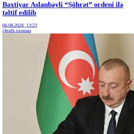
Bəxtiyar Aslanbəyli “Şöhrət” ordeni ilə
təltif edilib
06.08.2026, 13:23
Ətraflı oxumaq