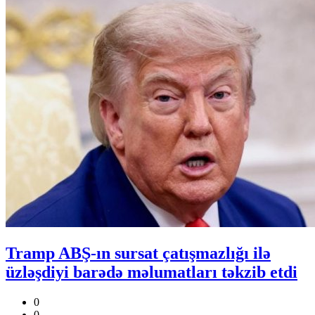
Tramp ABŞ-ın sursat çatışmazlığı ilə
üzləşdiyi barədə məlumatları təkzib etdi
0
0