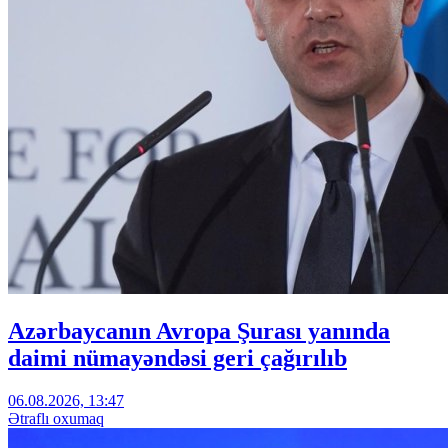
Azərbaycanın Avropa Şurası yanında
daimi nümayəndəsi geri çağırılıb
06.08.2026, 13:47
Ətraflı oxumaq