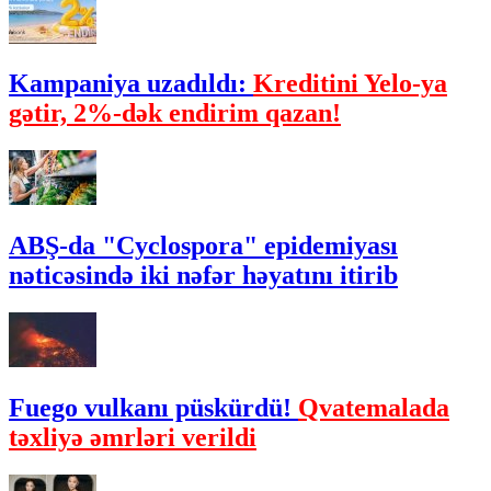
Kampaniya uzadıldı:
Kreditini Yelo-ya
gətir, 2%-dək endirim qazan!
ABŞ-da "Cyclospora" epidemiyası
nəticəsində iki nəfər həyatını itirib
Fuego vulkanı püskürdü!
Qvatemalada
təxliyə əmrləri verildi