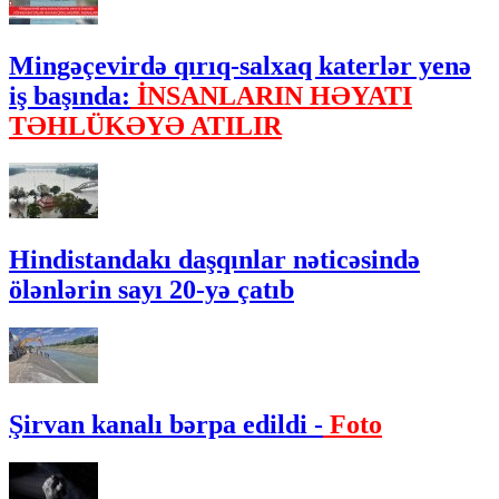
Mingəçevirdə qırıq-salxaq katerlər yenə
iş başında:
İNSANLARIN HƏYATI
TƏHLÜKƏYƏ ATILIR
Hindistandakı daşqınlar nəticəsində
ölənlərin sayı 20-yə çatıb
Şirvan kanalı bərpa edildi -
Foto