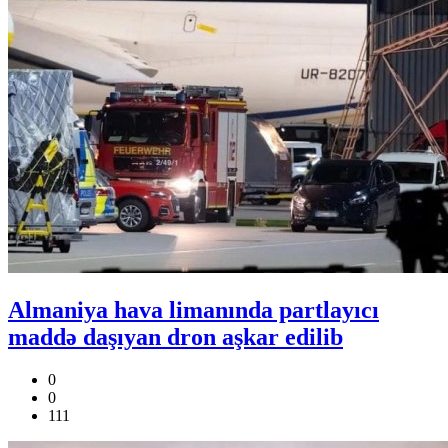
Almaniya hava limanında partlayıcı
maddə daşıyan dron aşkar edilib
0
0
111