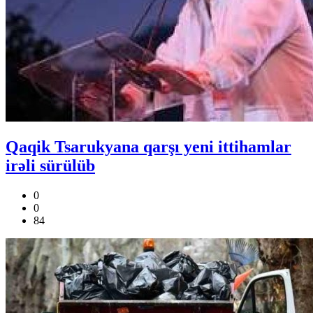
Qaqik Tsarukyana qarşı yeni ittihamlar
irəli sürülüb
0
0
84