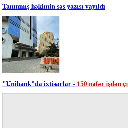
Tanınmış həkimin səs yazısı yayıldı
"Unibank"da ixtisarlar -
150 nəfər işdən çı