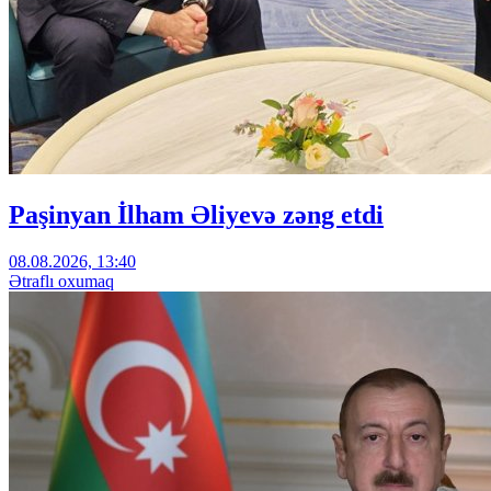
Paşinyan İlham Əliyevə zəng etdi
08.08.2026, 13:40
Ətraflı oxumaq