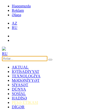
Haqqımızda
Reklam
Əlaqə
AZ
RU
RU
AKTUAL
İQTİSADİYYAT
TEXNOLOGİYA
MƏDƏNİYYƏT
SİYASƏT
DÜNYA
SOSİAL
HADİSƏ
PEŞƏ ETİKASI
DİGƏR