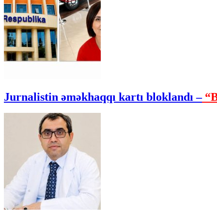
Jurnalistin əməkhaqqı kartı bloklandı –
“B