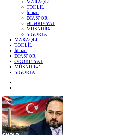
MARAQLI
TƏHLİL
İdman
DİASPOR
ƏDƏBİYYAT
MÜSAHİBƏ
SIĞORTA
MARAQLI
TƏHLİL
İdman
DİASPOR
ƏDƏBİYYAT
MÜSAHİBƏ
SIĞORTA