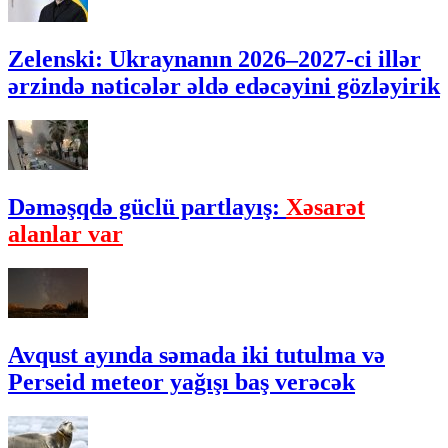
Zelenski: Ukraynanın 2026–2027-ci illər
ərzində nəticələr əldə edəcəyini gözləyirik
Dəməşqdə güclü partlayış:
Xəsarət
alanlar var
Avqust ayında səmada iki tutulma və
Perseid meteor yağışı baş verəcək