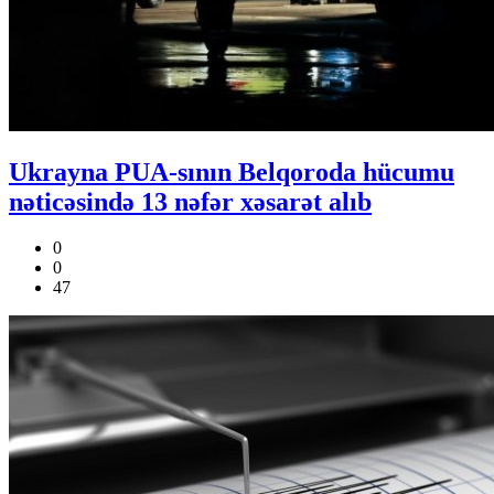
Ukrayna PUA-sının Belqoroda hücumu
nəticəsində 13 nəfər xəsarət alıb
0
0
47