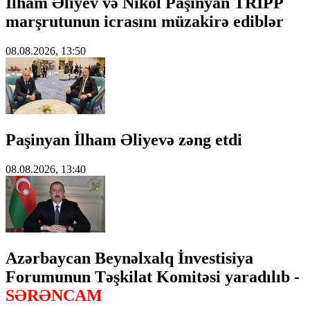
İlham Əliyev və Nikol Paşinyan TRIPP
marşrutunun icrasını müzakirə ediblər
08.08.2026, 13:50
Paşinyan İlham Əliyevə zəng etdi
08.08.2026, 13:40
Azərbaycan Beynəlxalq İnvestisiya
Forumunun Təşkilat Komitəsi yaradılıb -
SƏRƏNCAM