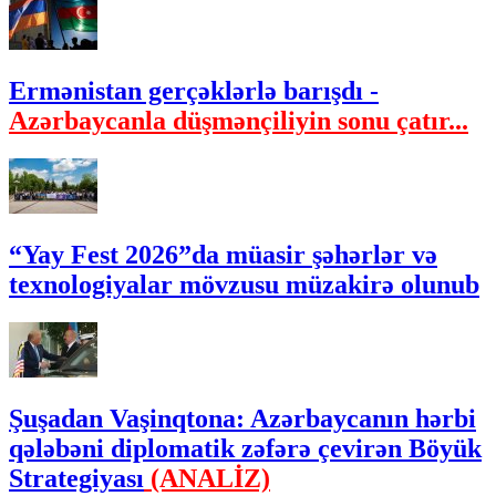
Ermənistan gerçəklərlə barışdı -
Azərbaycanla düşmənçiliyin sonu çatır...
“Yay Fest 2026”da müasir şəhərlər və
texnologiyalar mövzusu müzakirə olunub
Şuşadan Vaşinqtona: Azərbaycanın hərbi
qələbəni diplomatik zəfərə çevirən Böyük
Strategiyası
(ANALİZ)