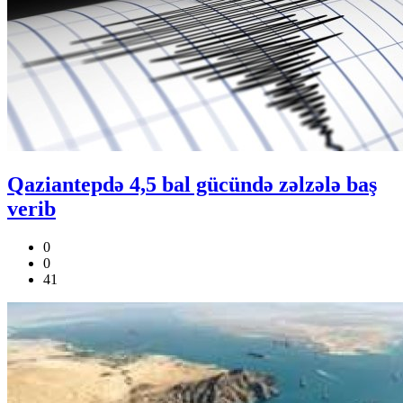
Qaziantepdə 4,5 bal gücündə zəlzələ baş
verib
0
0
41