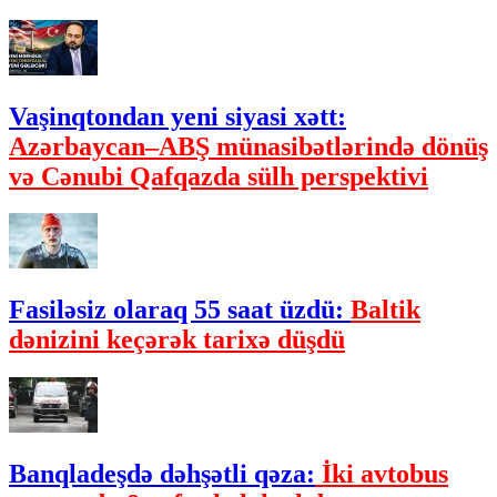
Vaşinqtondan yeni siyasi xətt:
Azərbaycan–ABŞ münasibətlərində dönüş
və Cənubi Qafqazda sülh perspektivi
Fasiləsiz olaraq 55 saat üzdü:
Baltik
dənizini keçərək tarixə düşdü
Banqladeşdə dəhşətli qəza:
İki avtobus