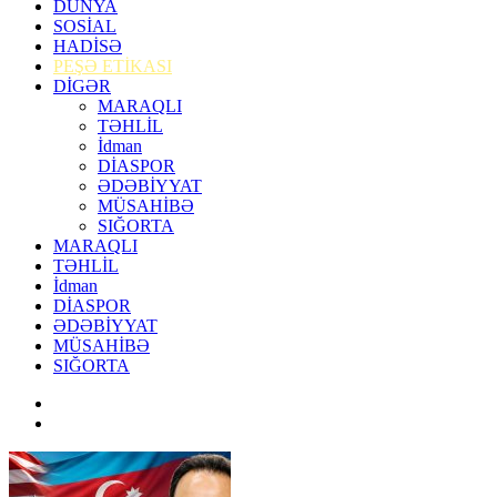
DÜNYA
SOSİAL
HADİSƏ
PEŞƏ ETİKASI
DİGƏR
MARAQLI
TƏHLİL
İdman
DİASPOR
ƏDƏBİYYAT
MÜSAHİBƏ
SIĞORTA
MARAQLI
TƏHLİL
İdman
DİASPOR
ƏDƏBİYYAT
MÜSAHİBƏ
SIĞORTA