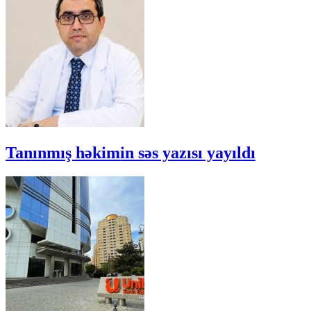
Tanınmış həkimin səs yazısı yayıldı