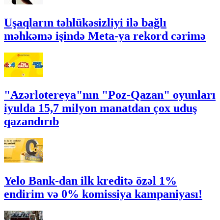
Uşaqların təhlükəsizliyi ilə bağlı
məhkəmə işində Meta-ya rekord cərimə
"Azərlotereya"nın "Poz-Qazan" oyunları
iyulda 15,7 milyon manatdan çox uduş
qazandırıb
Yelo Bank-dan ilk kreditə özəl 1%
endirim və 0% komissiya kampaniyası!