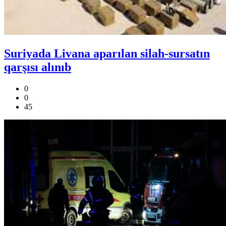
Suriyada Livana aparılan silah-sursatın
qarşısı alınıb
0
0
45