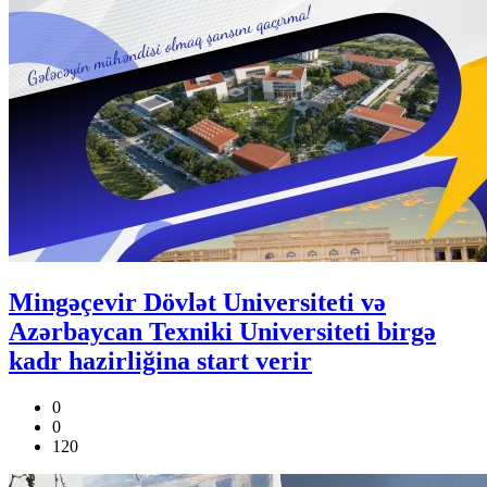
Mingəçevir Dövlət Universiteti və
Azərbaycan Texniki Universiteti birgə
kadr hazirliğina start verir
0
0
120