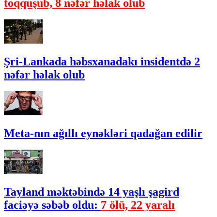
toqquşub, 8 nəfər həlak olub
Şri-Lankada həbsxanadakı insidentdə 2
nəfər həlak olub
Meta-nın ağıllı eynəkləri qadağan edilir
Tayland məktəbində 14 yaşlı şagird
faciəyə səbəb oldu:
7 ölü, 22 yaralı