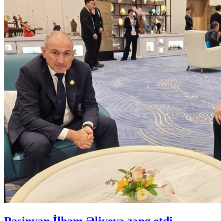
Paşinyan İlham Əliyevə zəng etdi