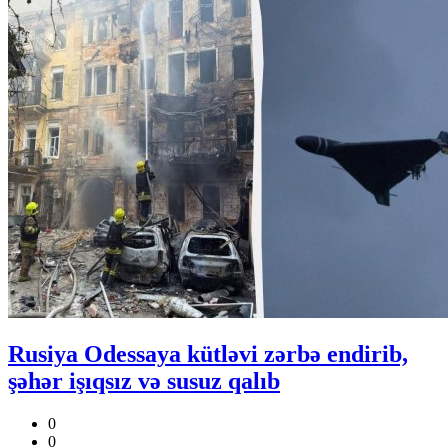
Rusiya Odessaya kütləvi zərbə endirib,
şəhər işıqsız və susuz qalıb
0
0