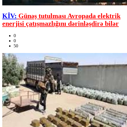
KİV:
Günəş tutulması Avropada elektrik
enerjisi çatışmazlığını dərinləşdirə bilər
0
0
50