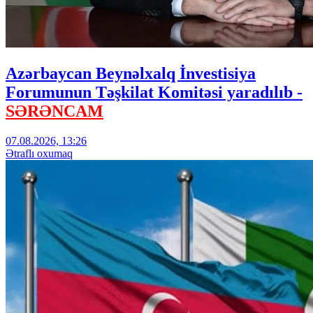
Azərbaycan Beynəlxalq İnvestisiya
Forumunun Təşkilat Komitəsi yaradılıb -
SƏRƏNCAM
07.08.2026, 13:26
Ətraflı oxumaq