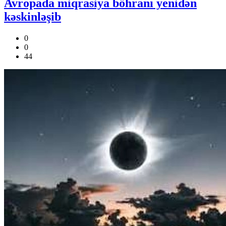
Avropada miqrasiya böhranı yenidən
kəskinləşib
0
0
44