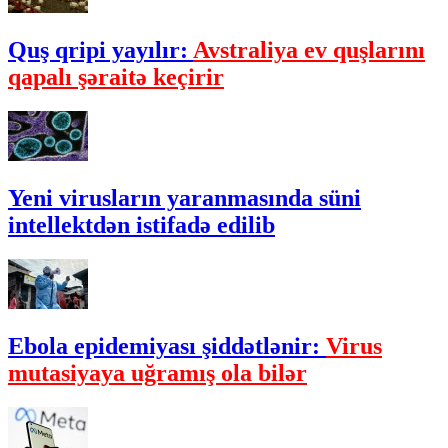
Quş qripi yayılır:
Avstraliya ev quşlarını
qapalı şəraitə keçirir
Yeni virusların yaranmasında süni
intellektdən istifadə edilib
Ebola epidemiyası şiddətlənir:
Virus
mutasiyaya uğramış ola bilər