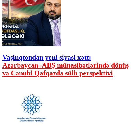
Vaşinqtondan yeni siyasi xətt:
Azərbaycan–ABŞ münasibətlərində dönüş
və Cənubi Qafqazda sülh perspektivi