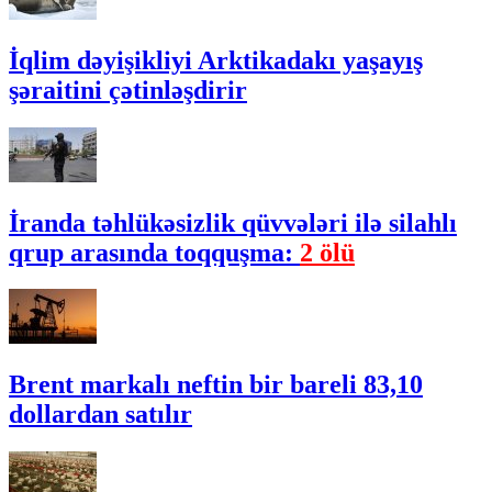
İqlim dəyişikliyi Arktikadakı yaşayış
şəraitini çətinləşdirir
İranda təhlükəsizlik qüvvələri ilə silahlı
qrup arasında toqquşma:
2 ölü
Brent markalı neftin bir bareli 83,10
dollardan satılır