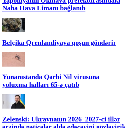
Yaponiyanın Okinava prefekturasındakı
Naha Hava Limanı bağlanıb
Belçika Qrenlandiyaya qoşun göndərir
Yunanıstanda Qərbi Nil virusuna
yoluxma halları 65-ə çatıb
Zelenski: Ukraynanın 2026–2027-ci illər
ərzində nəticələr əldə edəcəyini gözləyirik