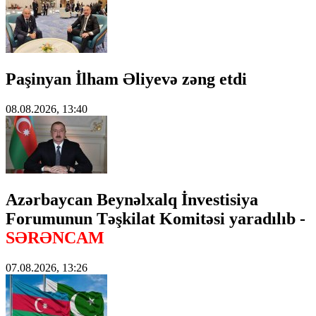
Paşinyan İlham Əliyevə zəng etdi
08.08.2026, 13:40
Azərbaycan Beynəlxalq İnvestisiya
Forumunun Təşkilat Komitəsi yaradılıb -
SƏRƏNCAM
07.08.2026, 13:26