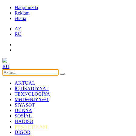
Haqqımızda
Reklam
Əlaqə
AZ
RU
RU
AKTUAL
İQTİSADİYYAT
TEXNOLOGİYA
MƏDƏNİYYƏT
SİYASƏT
DÜNYA
SOSİAL
HADİSƏ
PEŞƏ ETİKASI
DİGƏR