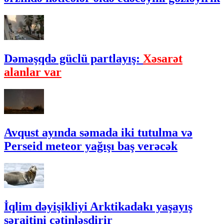
Dəməşqdə güclü partlayış:
Xəsarət
alanlar var
Avqust ayında səmada iki tutulma və
Perseid meteor yağışı baş verəcək
İqlim dəyişikliyi Arktikadakı yaşayış
şəraitini çətinləşdirir