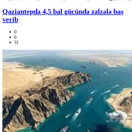
Qaziantepdə 4,5 bal gücündə zəlzələ baş
verib
0
0
31