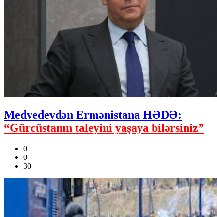
Medvedevdən Ermənistana HƏDƏ:
“Gürcüstanın taleyini yaşaya bilərsiniz”
0
0
30