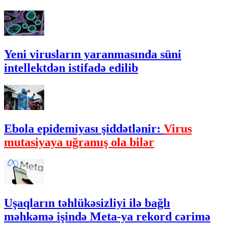
Yeni virusların yaranmasında süni
intellektdən istifadə edilib
Ebola epidemiyası şiddətlənir:
Virus
mutasiyaya uğramış ola bilər
Uşaqların təhlükəsizliyi ilə bağlı
məhkəmə işində Meta-ya rekord cərimə