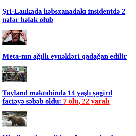
Şri-Lankada həbsxanadakı insidentdə 2
nəfər həlak olub
Meta-nın ağıllı eynəkləri qadağan edilir
Tayland məktəbində 14 yaşlı şagird
faciəyə səbəb oldu:
7 ölü, 22 yaralı