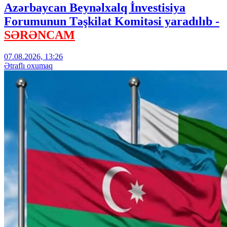
Azərbaycan Beynəlxalq İnvestisiya
Forumunun Təşkilat Komitəsi yaradılıb -
SƏRƏNCAM
07.08.2026, 13:26
Ətraflı oxumaq