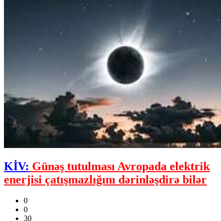
KİV:
Günəş tutulması Avropada elektrik
enerjisi çatışmazlığını dərinləşdirə bilər
0
0
30