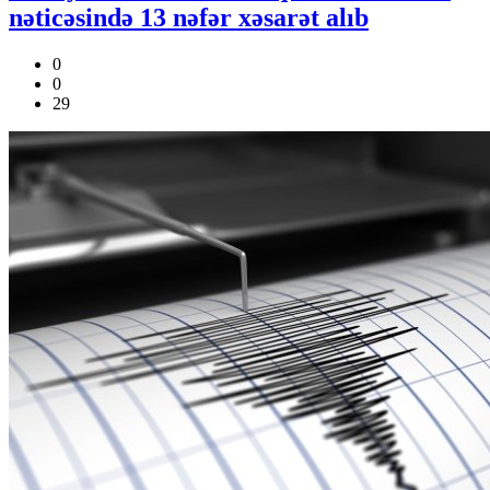
nəticəsində 13 nəfər xəsarət alıb
0
0
29