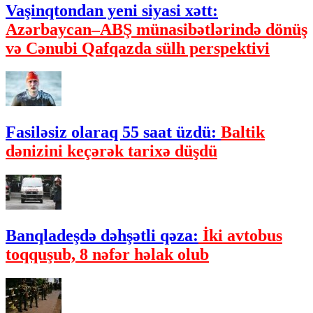
Vaşinqtondan yeni siyasi xətt:
Azərbaycan–ABŞ münasibətlərində dönüş
və Cənubi Qafqazda sülh perspektivi
Fasiləsiz olaraq 55 saat üzdü:
Baltik
dənizini keçərək tarixə düşdü
Banqladeşdə dəhşətli qəza:
İki avtobus
toqquşub, 8 nəfər həlak olub