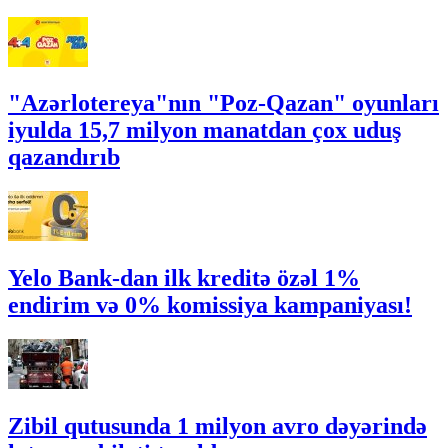
"Azərlotereya"nın "Poz-Qazan" oyunları
iyulda 15,7 milyon manatdan çox uduş
qazandırıb
Yelo Bank-dan ilk kreditə özəl 1%
endirim və 0% komissiya kampaniyası!
Zibil qutusunda 1 milyon avro dəyərində