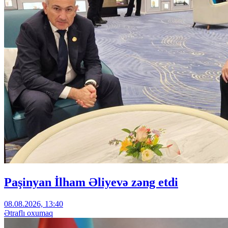
Paşinyan İlham Əliyevə zəng etdi
08.08.2026, 13:40
Ətraflı oxumaq