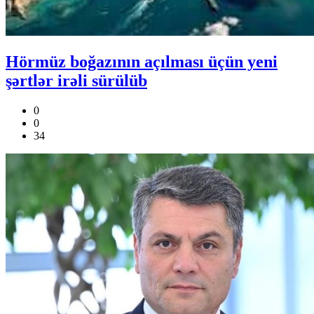
Hörmüz boğazının açılması üçün yeni
şərtlər irəli sürülüb
0
0
34