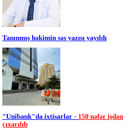
Tanınmış həkimin səs yazısı yayıldı
"Unibank"da ixtisarlar -
150 nəfər işdən
çıxarılıb