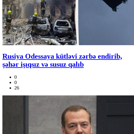
Rusiya Odessaya kütləvi zərbə endirib,
şəhər işıqsız və susuz qalıb
0
0
26