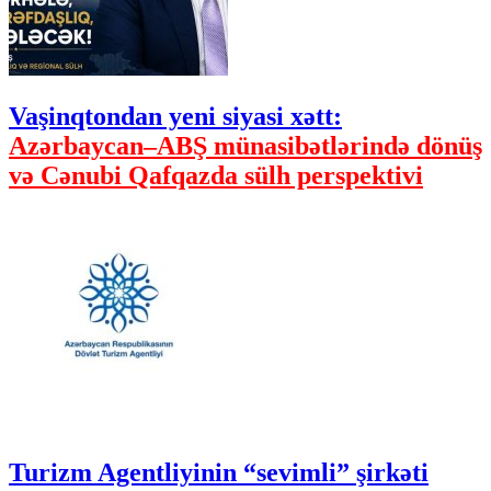
Vaşinqtondan yeni siyasi xətt:
Azərbaycan–ABŞ münasibətlərində dönüş
və Cənubi Qafqazda sülh perspektivi
Turizm Agentliyinin “sevimli” şirkəti