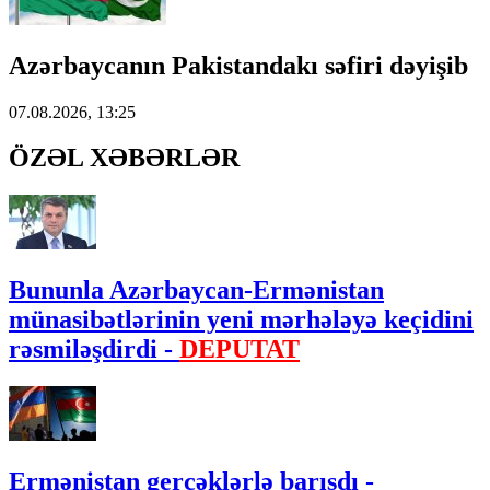
Azərbaycanın Pakistandakı səfiri dəyişib
07.08.2026, 13:25
ÖZƏL XƏBƏRLƏR
Bununla Azərbaycan-Ermənistan
münasibətlərinin yeni mərhələyə keçidini
rəsmiləşdirdi -
DEPUTAT
Ermənistan gerçəklərlə barışdı -