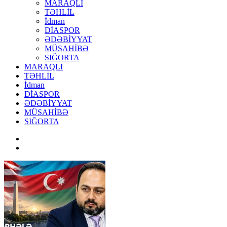
MARAQLI
TƏHLİL
İdman
DİASPOR
ƏDƏBİYYAT
MÜSAHİBƏ
SIĞORTA
MARAQLI
TƏHLİL
İdman
DİASPOR
ƏDƏBİYYAT
MÜSAHİBƏ
SIĞORTA