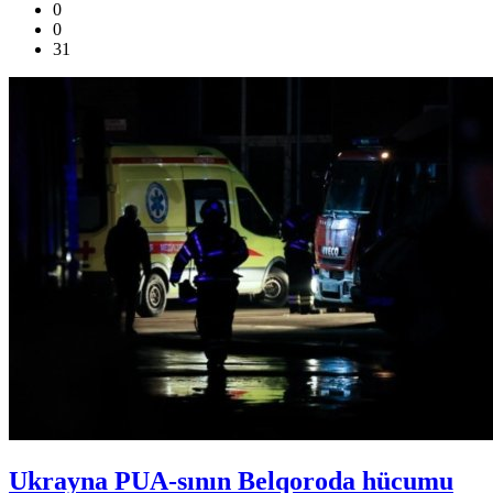
0
0
31
Ukrayna PUA-sının Belqoroda hücumu