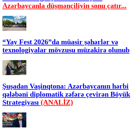
Azərbaycanla düşmənçiliyin sonu çatır...
“Yay Fest 2026”da müasir şəhərlər və
texnologiyalar mövzusu müzakirə olunub
Şuşadan Vaşinqtona: Azərbaycanın hərbi
qələbəni diplomatik zəfərə çevirən Böyük
Strategiyası
(ANALİZ)