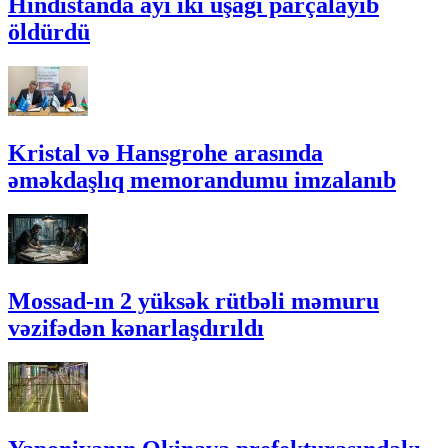
Hindistanda ayı iki uşağı parçalayıb
öldürdü
Kristal və Hansgrohe arasında
əməkdaşlıq memorandumu imzalanıb
Mossad-ın 2 yüksək rütbəli məmuru
vəzifədən kənarlaşdırıldı