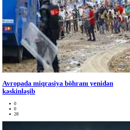
Avropada miqrasiya böhranı yenidən
kəskinləşib
0
0
28