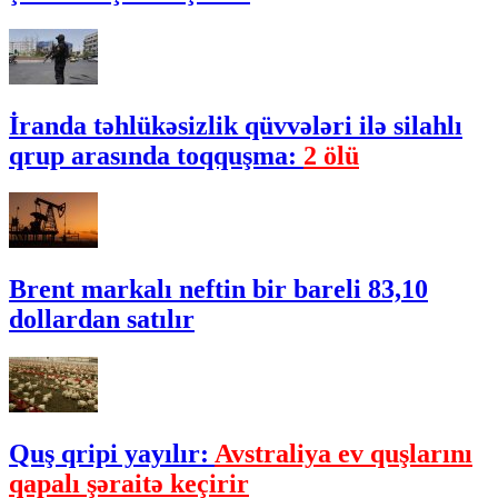
İranda təhlükəsizlik qüvvələri ilə silahlı
qrup arasında toqquşma:
2 ölü
Brent markalı neftin bir bareli 83,10
dollardan satılır
Quş qripi yayılır:
Avstraliya ev quşlarını
qapalı şəraitə keçirir