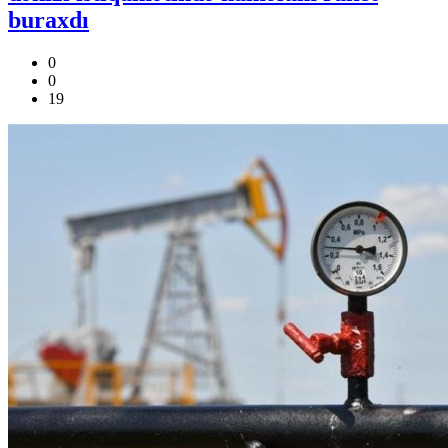
buraxdı
0
0
19