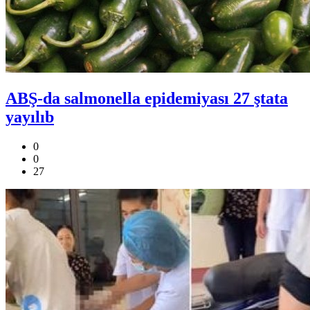
ABŞ-da salmonella epidemiyası 27 ştata
yayılıb
0
0
27