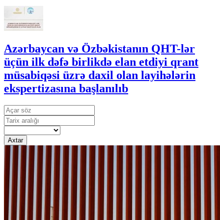
Azərbaycan və Özbəkistanın QHT-lər
üçün ilk dəfə birlikdə elan etdiyi qrant
müsabiqəsi üzrə daxil olan layihələrin
ekspertizasına başlanılıb
Axtar