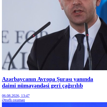
Azərbaycanın Avropa Şurası yanında
daimi nümayəndəsi geri çağırılıb
06.08.2026, 13:47
Ətraflı oxumaq