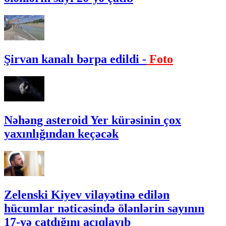
Şirvan kanalı bərpa edildi -
Foto
Nəhəng asteroid Yer kürəsinin çox
yaxınlığından keçəcək
Zelenski Kiyev vilayətinə edilən
hücumlar nəticəsində ölənlərin sayının
17-yə çatdığını açıqlayıb