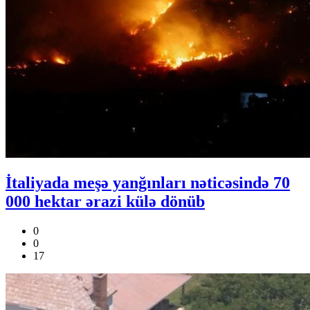
İtaliyada meşə yanğınları nəticəsində 70
000 hektar ərazi külə dönüb
0
0
17