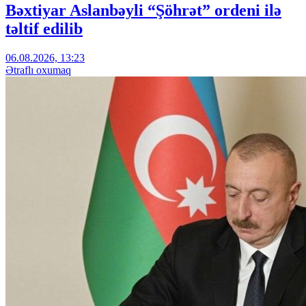
Bəxtiyar Aslanbəyli “Şöhrət” ordeni ilə
təltif edilib
06.08.2026, 13:23
Ətraflı oxumaq