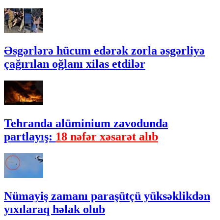
Əsgərlərə hücum edərək zorla əsgərliyə
çağırılan oğlanı xilas etdilər
Tehranda alüminium zavodunda
partlayış:
18 nəfər xəsarət alıb
Nümayiş zamanı paraşütçü yüksəklikdən
yıxılaraq həlak olub