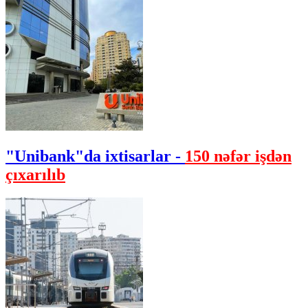
"Unibank"da ixtisarlar -
150 nəfər işdən
çıxarılıb