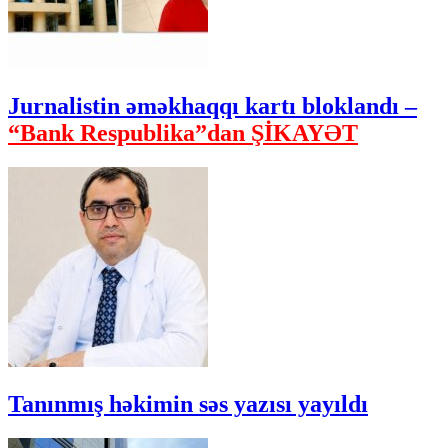
Jurnalistin əməkhaqqı kartı bloklandı –
“Bank Respublika”dan ŞİKAYƏT
Tanınmış həkimin səs yazısı yayıldı