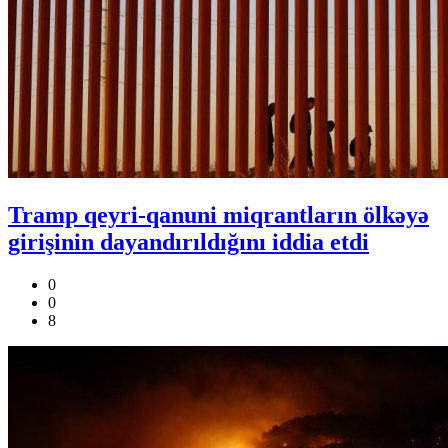
Tramp qeyri-qanuni miqrantların ölkəyə
girişinin dayandırıldığını iddia etdi
0
0
8