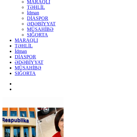
MARAQLI
TƏHLİL
İdman
DİASPOR
ƏDƏBİYYAT
MÜSAHİBƏ
SIĞORTA
MARAQLI
TƏHLİL
İdman
DİASPOR
ƏDƏBİYYAT
MÜSAHİBƏ
SIĞORTA