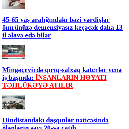
45-65 yaş aralığındakı bəzi vərdişlər
ömrünüzə demensiyasız keçəcək daha 13
il əlavə edə bilər
Mingəçevirdə qırıq-salxaq katerlər yenə
iş başında:
İNSANLARIN HƏYATI
TƏHLÜKƏYƏ ATILIR
Hindistandakı daşqınlar nəticəsində
ölənlərin sayı 20-yə çatıb