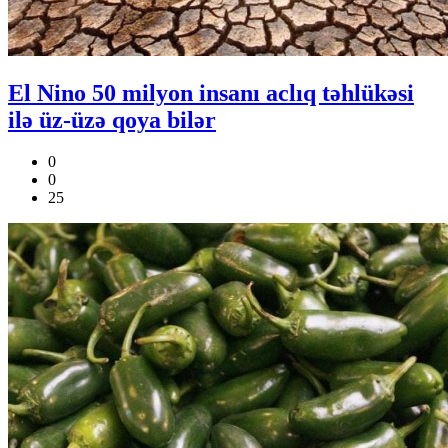
El Nino 50 milyon insanı aclıq təhlükəsi
ilə üz-üzə qoya bilər
0
0
25