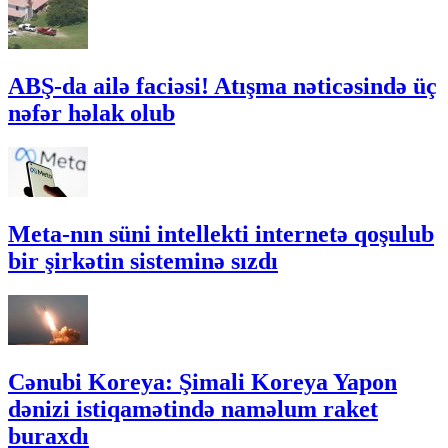
ABŞ-da ailə faciəsi! Atışma nəticəsində üç
nəfər həlak olub
Meta-nın süni intellekti internetə qoşulub
bir şirkətin sisteminə sızdı
Cənubi Koreya: Şimali Koreya Yapon
dənizi istiqamətində naməlum raket
buraxdı