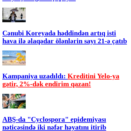
Cənubi Koreyada həddindən artıq isti
hava ilə əlaqədar ölənlərin sayı 21-ə çatıb
Kampaniya uzadıldı:
Kreditini Yelo-ya
gətir, 2%-dək endirim qazan!
ABŞ-da "Cyclospora" epidemiyası
nəticəsində iki nəfər həyatını itirib