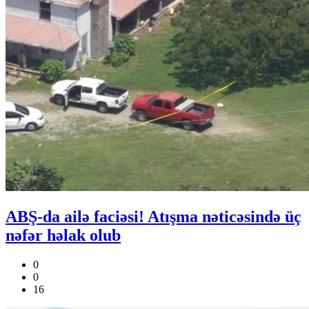
ABŞ-da ailə faciəsi! Atışma nəticəsində üç
nəfər həlak olub
0
0
16