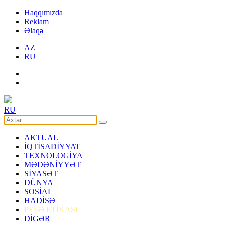
Haqqımızda
Reklam
Əlaqə
AZ
RU
RU
AKTUAL
İQTİSADİYYAT
TEXNOLOGİYA
MƏDƏNİYYƏT
SİYASƏT
DÜNYA
SOSİAL
HADİSƏ
PEŞƏ ETİKASI
DİGƏR