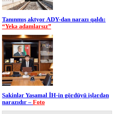
Tanınmış aktyor ADY-dan narazı qaldı:
“Yekə adamlarsız”
Sakinlər Yasamal İH-in gördüyü işlərdən
narazıdır –
Foto