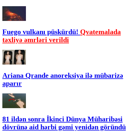
Fuego vulkanı püskürdü!
Qvatemalada
təxliyə əmrləri verildi
Ariana Qrande anoreksiya ilə mübarizə
aparır
81 ildən sonra İkinci Dünya Müharibəsi
dövrünə aid hərbi gəmi yenidən göründü