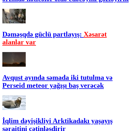
Dəməşqdə güclü partlayış:
Xəsarət
alanlar var
Avqust ayında səmada iki tutulma və
Perseid meteor yağışı baş verəcək
İqlim dəyişikliyi Arktikadakı yaşayış
şəraitini çətinləşdirir