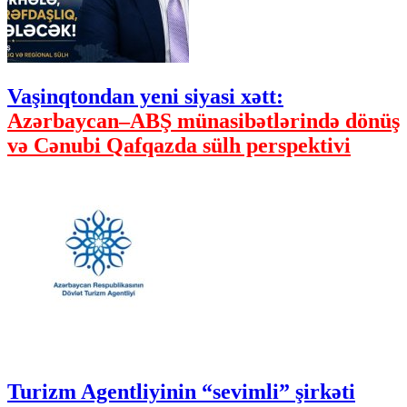
Vaşinqtondan yeni siyasi xətt:
Azərbaycan–ABŞ münasibətlərində dönüş
və Cənubi Qafqazda sülh perspektivi
Turizm Agentliyinin “sevimli” şirkəti