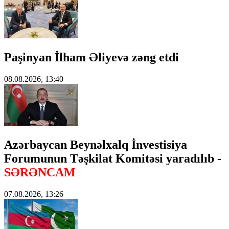
Paşinyan İlham Əliyevə zəng etdi
08.08.2026, 13:40
Azərbaycan Beynəlxalq İnvestisiya
Forumunun Təşkilat Komitəsi yaradılıb -
SƏRƏNCAM
07.08.2026, 13:26