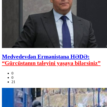
Medvedevdən Ermənistana HƏDƏ:
“Gürcüstanın taleyini yaşaya bilərsiniz”
0
0
21