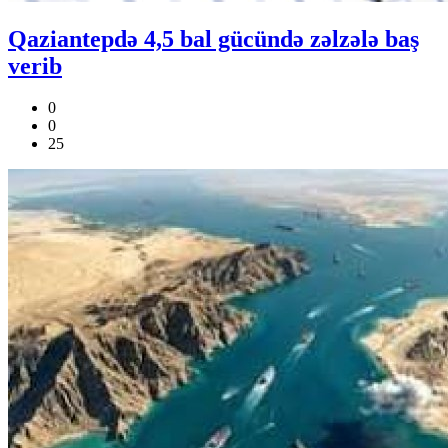
Qaziantepdə 4,5 bal gücündə zəlzələ baş
verib
0
0
25