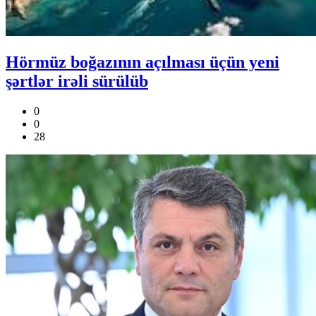
Hörmüz boğazının açılması üçün yeni
şərtlər irəli sürülüb
0
0
28