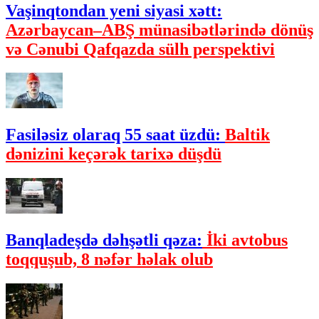
Vaşinqtondan yeni siyasi xətt:
Azərbaycan–ABŞ münasibətlərində dönüş
və Cənubi Qafqazda sülh perspektivi
Fasiləsiz olaraq 55 saat üzdü:
Baltik
dənizini keçərək tarixə düşdü
Banqladeşdə dəhşətli qəza:
İki avtobus
toqquşub, 8 nəfər həlak olub