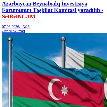
Azərbaycan Beynəlxalq İnvestisiya
Forumunun Təşkilat Komitəsi yaradılıb -
SƏRƏNCAM
07.08.2026, 13:26
Ətraflı oxumaq