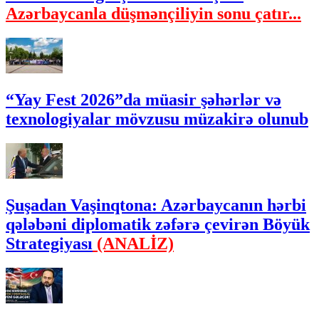
Azərbaycanla düşmənçiliyin sonu çatır...
“Yay Fest 2026”da müasir şəhərlər və
texnologiyalar mövzusu müzakirə olunub
Şuşadan Vaşinqtona: Azərbaycanın hərbi
qələbəni diplomatik zəfərə çevirən Böyük
Strategiyası
(ANALİZ)