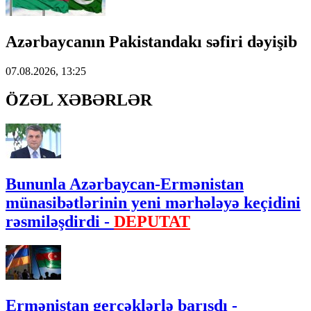
Azərbaycanın Pakistandakı səfiri dəyişib
07.08.2026, 13:25
ÖZƏL XƏBƏRLƏR
Bununla Azərbaycan-Ermənistan
münasibətlərinin yeni mərhələyə keçidini
rəsmiləşdirdi -
DEPUTAT
Ermənistan gerçəklərlə barışdı -