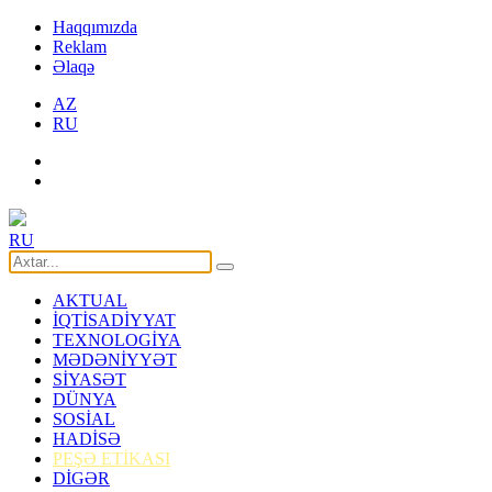
Haqqımızda
Reklam
Əlaqə
AZ
RU
RU
AKTUAL
İQTİSADİYYAT
TEXNOLOGİYA
MƏDƏNİYYƏT
SİYASƏT
DÜNYA
SOSİAL
HADİSƏ
PEŞƏ ETİKASI
DİGƏR