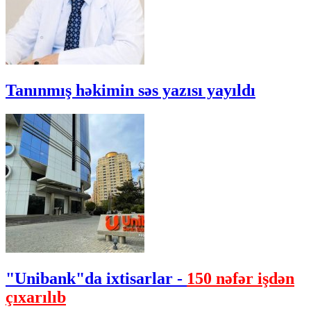
Tanınmış həkimin səs yazısı yayıldı
"Unibank"da ixtisarlar -
150 nəfər işdən
çıxarılıb