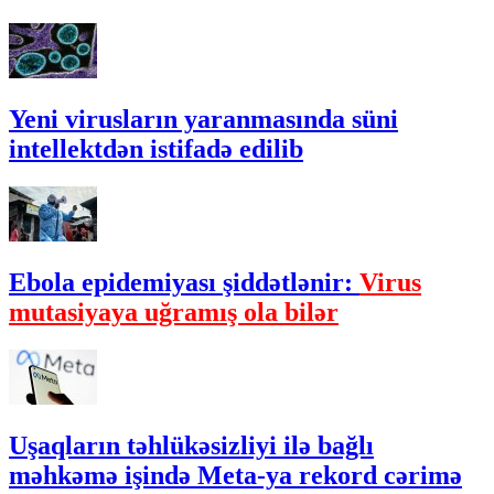
Yeni virusların yaranmasında süni
intellektdən istifadə edilib
Ebola epidemiyası şiddətlənir:
Virus
mutasiyaya uğramış ola bilər
Uşaqların təhlükəsizliyi ilə bağlı
məhkəmə işində Meta-ya rekord cərimə