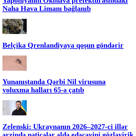
Yaponiyanın Okinava prefekturasındakı
Naha Hava Limanı bağlanıb
Belçika Qrenlandiyaya qoşun göndərir
Yunanıstanda Qərbi Nil virusuna
yoluxma halları 65-ə çatıb
Zelenski: Ukraynanın 2026–2027-ci illər
ərzində nəticələr əldə edəcəyini gözləyirik