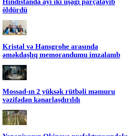
Hindistanda ayı iki uşağı parçalayıb
öldürdü
Kristal və Hansgrohe arasında
əməkdaşlıq memorandumu imzalanıb
Mossad-ın 2 yüksək rütbəli məmuru
vəzifədən kənarlaşdırıldı