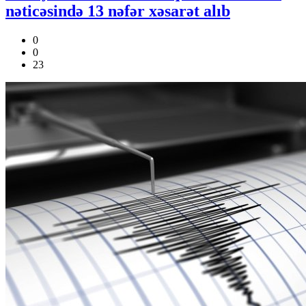
nəticəsində 13 nəfər xəsarət alıb
0
0
23