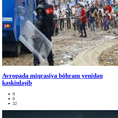
Avropada miqrasiya böhranı yenidən
kəskinləşib
0
0
22