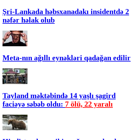
Şri-Lankada həbsxanadakı insidentdə 2
nəfər həlak olub
Meta-nın ağıllı eynəkləri qadağan edilir
Tayland məktəbində 14 yaşlı şagird
faciəyə səbəb oldu:
7 ölü, 22 yaralı