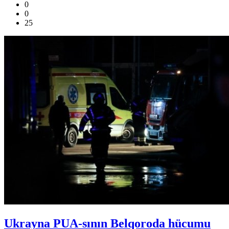
0
0
25
Ukrayna PUA-sının Belqoroda hücumu