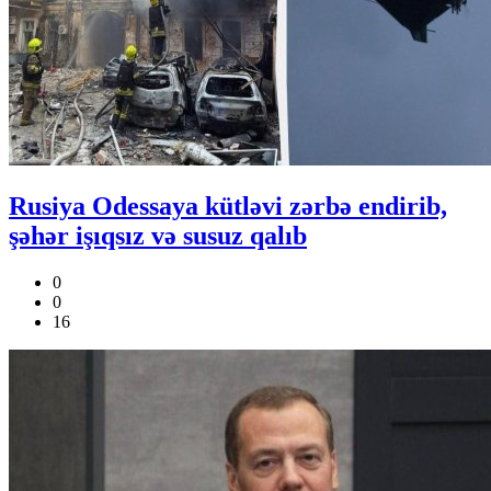
Rusiya Odessaya kütləvi zərbə endirib,
şəhər işıqsız və susuz qalıb
0
0
16