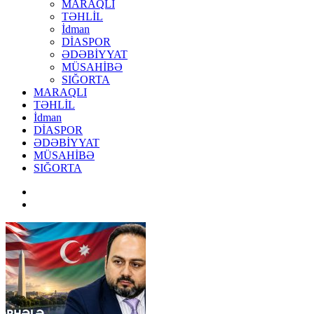
MARAQLI
TƏHLİL
İdman
DİASPOR
ƏDƏBİYYAT
MÜSAHİBƏ
SIĞORTA
MARAQLI
TƏHLİL
İdman
DİASPOR
ƏDƏBİYYAT
MÜSAHİBƏ
SIĞORTA