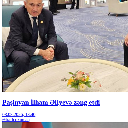
Paşinyan İlham Əliyevə zəng etdi
08.08.2026, 13:40
Ətraflı oxumaq