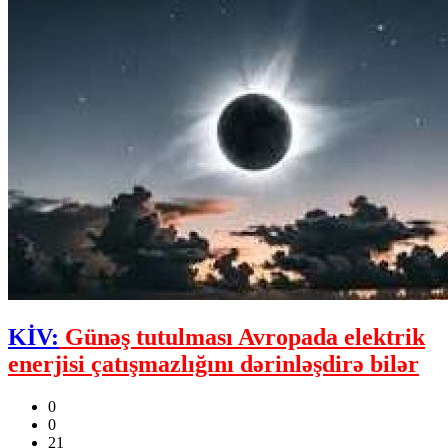
KİV:
Günəş tutulması Avropada elektrik
enerjisi çatışmazlığını dərinləşdirə bilər
0
0
21