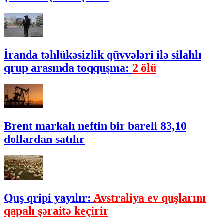
İranda təhlükəsizlik qüvvələri ilə silahlı
qrup arasında toqquşma:
2 ölü
Brent markalı neftin bir bareli 83,10
dollardan satılır
Quş qripi yayılır:
Avstraliya ev quşlarını
qapalı şəraitə keçirir