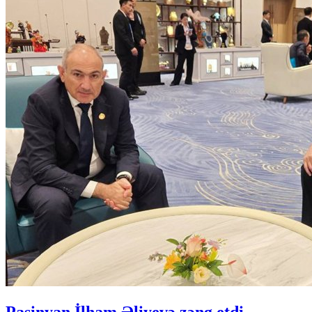
Paşinyan İlham Əliyevə zəng etdi