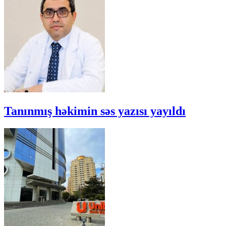
Tanınmış həkimin səs yazısı yayıldı