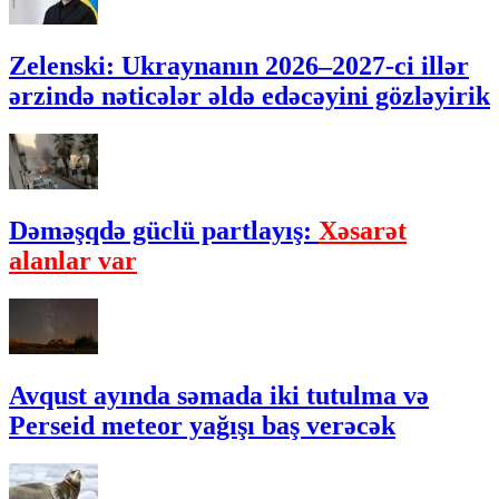
Zelenski: Ukraynanın 2026–2027-ci illər
ərzində nəticələr əldə edəcəyini gözləyirik
Dəməşqdə güclü partlayış:
Xəsarət
alanlar var
Avqust ayında səmada iki tutulma və
Perseid meteor yağışı baş verəcək