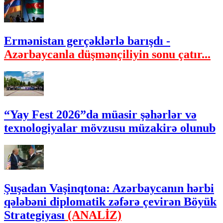
Ermənistan gerçəklərlə barışdı -
Azərbaycanla düşmənçiliyin sonu çatır...
“Yay Fest 2026”da müasir şəhərlər və
texnologiyalar mövzusu müzakirə olunub
Şuşadan Vaşinqtona: Azərbaycanın hərbi
qələbəni diplomatik zəfərə çevirən Böyük
Strategiyası
(ANALİZ)