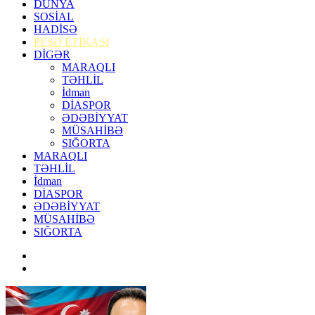
DÜNYA
SOSİAL
HADİSƏ
PEŞƏ ETİKASI
DİGƏR
MARAQLI
TƏHLİL
İdman
DİASPOR
ƏDƏBİYYAT
MÜSAHİBƏ
SIĞORTA
MARAQLI
TƏHLİL
İdman
DİASPOR
ƏDƏBİYYAT
MÜSAHİBƏ
SIĞORTA