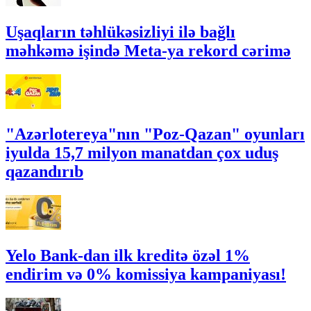
Uşaqların təhlükəsizliyi ilə bağlı
məhkəmə işində Meta-ya rekord cərimə
"Azərlotereya"nın "Poz-Qazan" oyunları
iyulda 15,7 milyon manatdan çox uduş
qazandırıb
Yelo Bank-dan ilk kreditə özəl 1%
endirim və 0% komissiya kampaniyası!