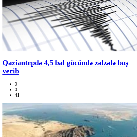
Qaziantepdə 4,5 bal gücündə zəlzələ baş
verib
0
0
41