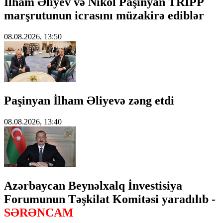
İlham Əliyev və Nikol Paşinyan TRIPP
marşrutunun icrasını müzakirə ediblər
08.08.2026, 13:50
Paşinyan İlham Əliyevə zəng etdi
08.08.2026, 13:40
Azərbaycan Beynəlxalq İnvestisiya
Forumunun Təşkilat Komitəsi yaradılıb -
SƏRƏNCAM