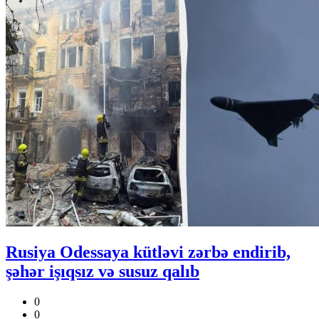
Rusiya Odessaya kütləvi zərbə endirib,
şəhər işıqsız və susuz qalıb
0
0