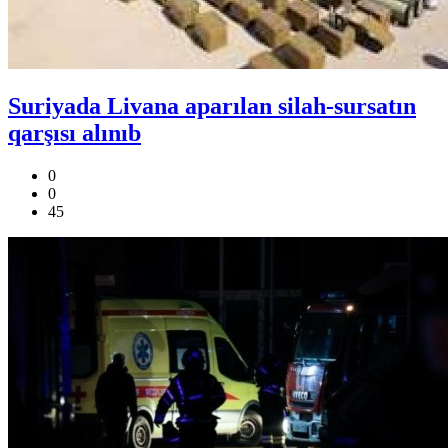
Suriyada Livana aparılan silah-sursatın
qarşısı alınıb
0
0
45