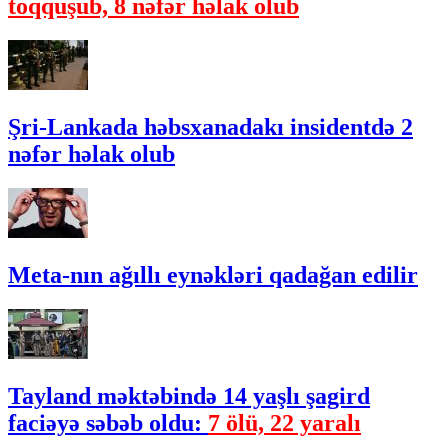
toqquşub, 8 nəfər həlak olub
Şri-Lankada həbsxanadakı insidentdə 2
nəfər həlak olub
Meta-nın ağıllı eynəkləri qadağan edilir
Tayland məktəbində 14 yaşlı şagird
faciəyə səbəb oldu:
7 ölü, 22 yaralı