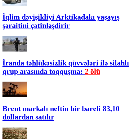
İqlim dəyişikliyi Arktikadakı yaşayış
şəraitini çətinləşdirir
İranda təhlükəsizlik qüvvələri ilə silahlı
qrup arasında toqquşma:
2 ölü
Brent markalı neftin bir bareli 83,10
dollardan satılır