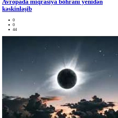
Avropada miqrasiya böhranı yenidən
kəskinləşib
0
0
44