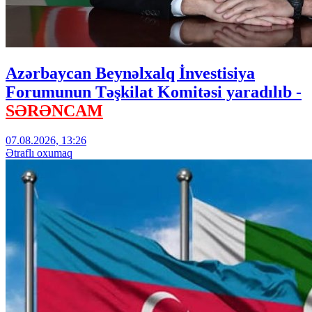
Azərbaycan Beynəlxalq İnvestisiya
Forumunun Təşkilat Komitəsi yaradılıb -
SƏRƏNCAM
07.08.2026, 13:26
Ətraflı oxumaq