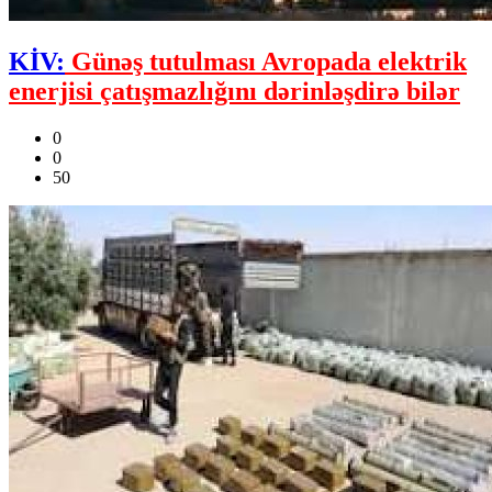
KİV:
Günəş tutulması Avropada elektrik
enerjisi çatışmazlığını dərinləşdirə bilər
0
0
50