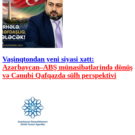
Vaşinqtondan yeni siyasi xətt:
Azərbaycan–ABŞ münasibətlərində dönüş
və Cənubi Qafqazda sülh perspektivi