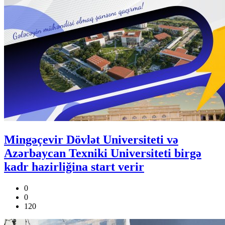
Mingəçevir Dövlət Universiteti və
Azərbaycan Texniki Universiteti birgə
kadr hazirliğina start verir
0
0
120