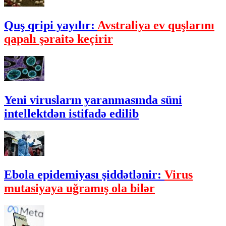
Quş qripi yayılır:
Avstraliya ev quşlarını
qapalı şəraitə keçirir
Yeni virusların yaranmasında süni
intellektdən istifadə edilib
Ebola epidemiyası şiddətlənir:
Virus
mutasiyaya uğramış ola bilər