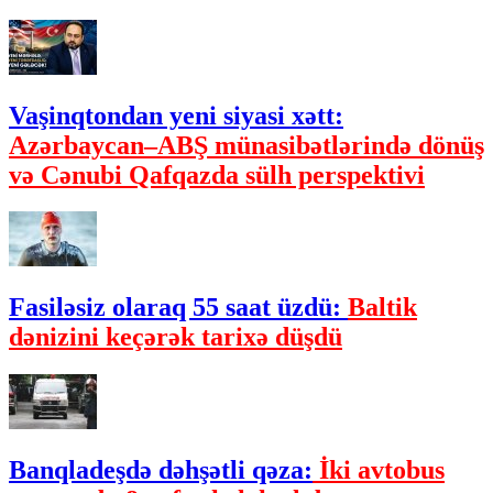
Vaşinqtondan yeni siyasi xətt:
Azərbaycan–ABŞ münasibətlərində dönüş
və Cənubi Qafqazda sülh perspektivi
Fasiləsiz olaraq 55 saat üzdü:
Baltik
dənizini keçərək tarixə düşdü
Banqladeşdə dəhşətli qəza:
İki avtobus