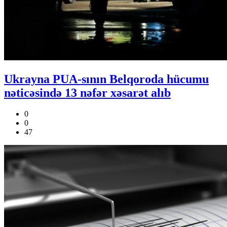
Ukrayna PUA-sının Belqoroda hücumu
nəticəsində 13 nəfər xəsarət alıb
0
0
47