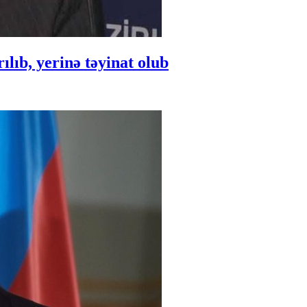
ıb, yerinə təyinat olub