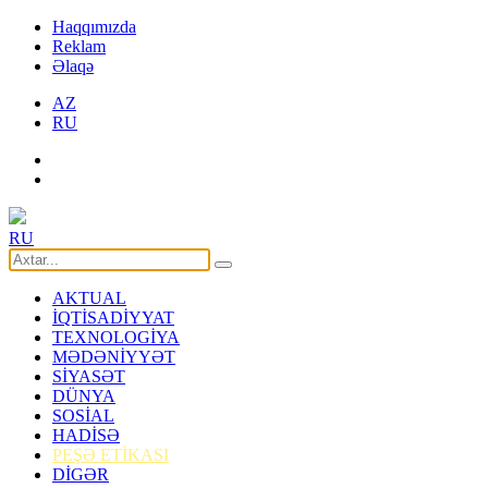
Haqqımızda
Reklam
Əlaqə
AZ
RU
RU
AKTUAL
İQTİSADİYYAT
TEXNOLOGİYA
MƏDƏNİYYƏT
SİYASƏT
DÜNYA
SOSİAL
HADİSƏ
PEŞƏ ETİKASI
DİGƏR