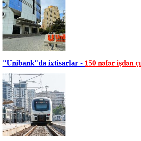
"Unibank"da ixtisarlar -
150 nəfər işdən çı