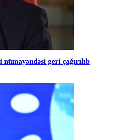
 nümayəndəsi geri çağırılıb