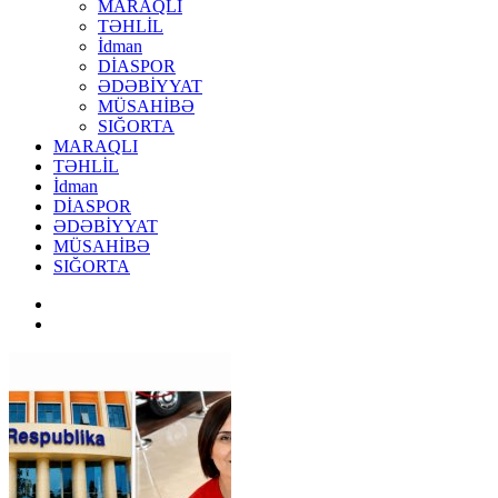
MARAQLI
TƏHLİL
İdman
DİASPOR
ƏDƏBİYYAT
MÜSAHİBƏ
SIĞORTA
MARAQLI
TƏHLİL
İdman
DİASPOR
ƏDƏBİYYAT
MÜSAHİBƏ
SIĞORTA