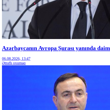
Azərbaycanın Avropa Şurası yanında daimi
06.08.2026, 13:47
Ətraflı oxumaq