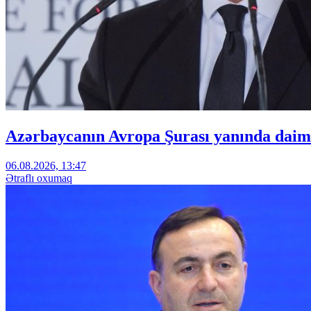
Azərbaycanın Avropa Şurası yanında daimi
06.08.2026, 13:47
Ətraflı oxumaq