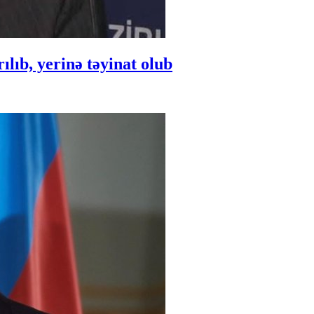
ıb, yerinə təyinat olub