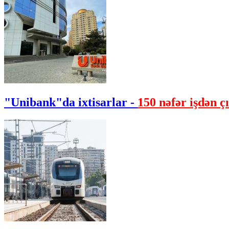
"Unibank"da ixtisarlar -
150 nəfər işdən çı