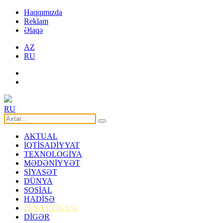
Haqqımızda
Reklam
Əlaqə
AZ
RU
RU
AKTUAL
İQTİSADİYYAT
TEXNOLOGİYA
MƏDƏNİYYƏT
SİYASƏT
DÜNYA
SOSİAL
HADİSƏ
PEŞƏ ETİKASI
DİGƏR