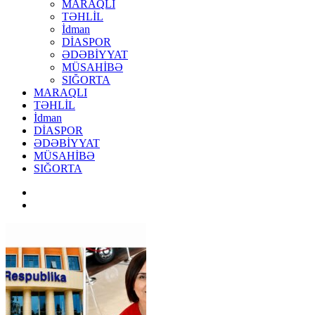
MARAQLI
TƏHLİL
İdman
DİASPOR
ƏDƏBİYYAT
MÜSAHİBƏ
SIĞORTA
MARAQLI
TƏHLİL
İdman
DİASPOR
ƏDƏBİYYAT
MÜSAHİBƏ
SIĞORTA