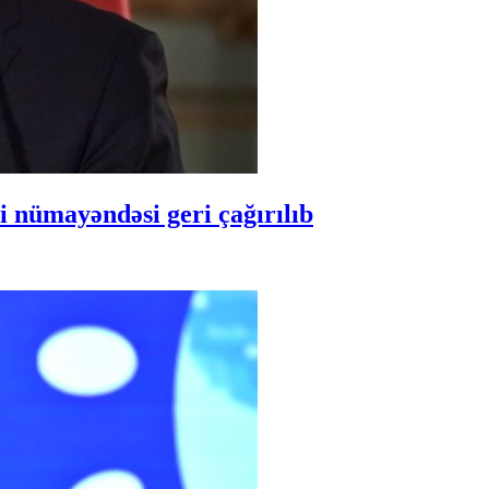
 nümayəndəsi geri çağırılıb