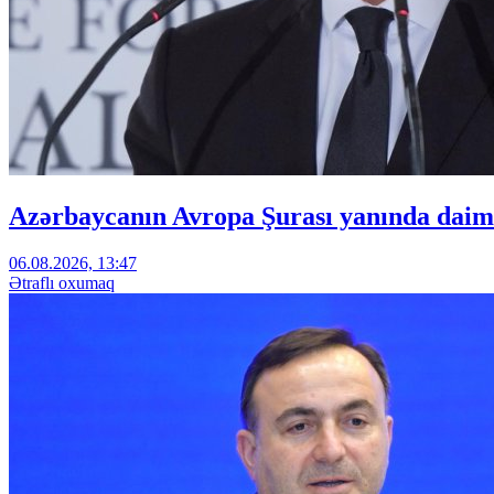
Azərbaycanın Avropa Şurası yanında daimi
06.08.2026, 13:47
Ətraflı oxumaq