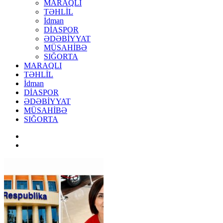
MARAQLI
TƏHLİL
İdman
DİASPOR
ƏDƏBİYYAT
MÜSAHİBƏ
SIĞORTA
MARAQLI
TƏHLİL
İdman
DİASPOR
ƏDƏBİYYAT
MÜSAHİBƏ
SIĞORTA