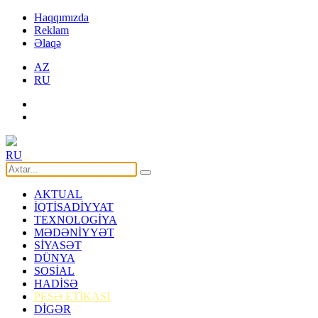
Haqqımızda
Reklam
Əlaqə
AZ
RU
RU
AKTUAL
İQTİSADİYYAT
TEXNOLOGİYA
MƏDƏNİYYƏT
SİYASƏT
DÜNYA
SOSİAL
HADİSƏ
PEŞƏ ETİKASI
DİGƏR