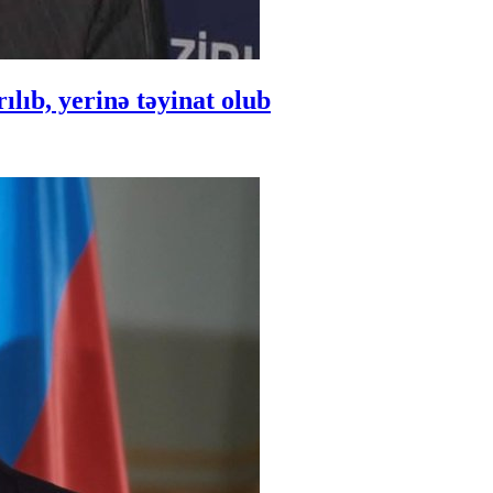
ıb, yerinə təyinat olub