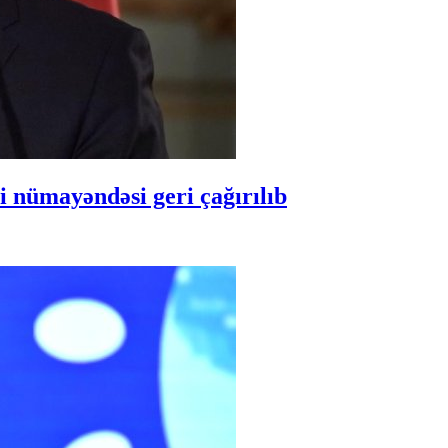
 nümayəndəsi geri çağırılıb