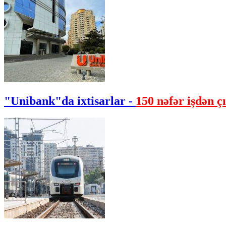
"Unibank"da ixtisarlar -
150 nəfər işdən çı