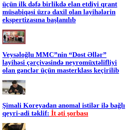
üçün ilk dəfə birlikdə elan etdiyi qrant
müsabiqəsi üzrə daxil olan layihələrin
ekspertizasına başlanılıb
Veysəloğlu MMC”nin “Dost Əllər”
layihəsi çərçivəsində neyromüxtəlifliyi
olan gənclər üçün masterklass keçirilib
Şimali Koreyadan anomal istilər ilə bağlı
qeyri-adi təklif:
İt əti şorbası