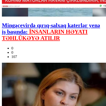
Mingəçevirdə qırıq-salxaq katerlər yenə
iş başında:
İNSANLARIN HƏYATI
TƏHLÜKƏYƏ ATILIR
0
0
107