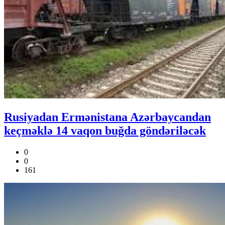
Rusiyadan Ermənistana Azərbaycandan
keçməklə 14 vaqon buğda göndəriləcək
0
0
161