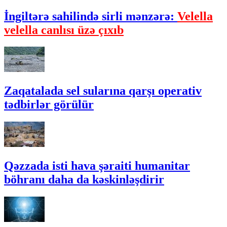
İngiltərə sahilində sirli mənzərə:
Velella
velella canlısı üzə çıxıb
Zaqatalada sel sularına qarşı operativ
tədbirlər görülür
Qəzzada isti hava şəraiti humanitar
böhranı daha da kəskinləşdirir