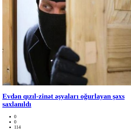
Evdən qızıl-zinət əşyaları oğurlayan şəxs
saxlanıldı
0
0
114