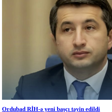
Ordubad RİH-ə yeni başçı təyin edildi