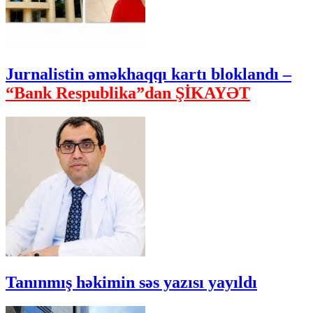
Jurnalistin əməkhaqqı kartı bloklandı –
“Bank Respublika”dan ŞİKAYƏT
Tanınmış həkimin səs yazısı yayıldı