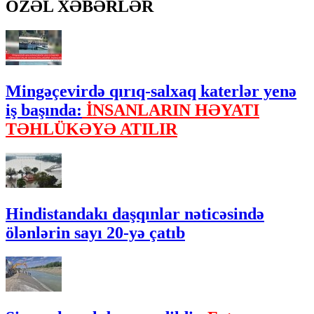
ÖZƏL XƏBƏRLƏR
Mingəçevirdə qırıq-salxaq katerlər yenə
iş başında:
İNSANLARIN HƏYATI
TƏHLÜKƏYƏ ATILIR
Hindistandakı daşqınlar nəticəsində
ölənlərin sayı 20-yə çatıb