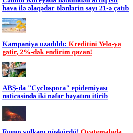
Cənubi Koreyada həddindən artıq isti
hava ilə əlaqədar ölənlərin sayı 21-ə çatıb
Kampaniya uzadıldı:
Kreditini Yelo-ya
gətir, 2%-dək endirim qazan!
ABŞ-da "Cyclospora" epidemiyası
nəticəsində iki nəfər həyatını itirib
Fuego vulkanı püskürdü!
Qvatemalada