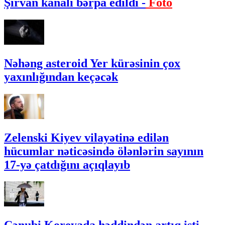
Şirvan kanalı bərpa edildi -
Foto
Nəhəng asteroid Yer kürəsinin çox
yaxınlığından keçəcək
Zelenski Kiyev vilayətinə edilən
hücumlar nəticəsində ölənlərin sayının
17-yə çatdığını açıqlayıb