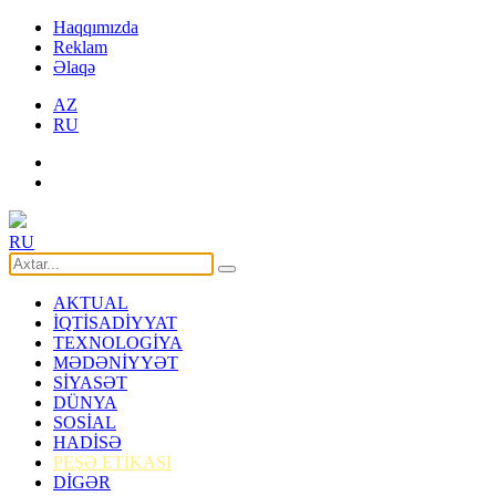
Haqqımızda
Reklam
Əlaqə
AZ
RU
RU
AKTUAL
İQTİSADİYYAT
TEXNOLOGİYA
MƏDƏNİYYƏT
SİYASƏT
DÜNYA
SOSİAL
HADİSƏ
PEŞƏ ETİKASI
DİGƏR