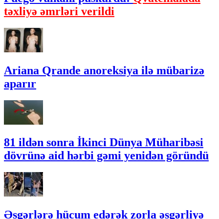
təxliyə əmrləri verildi
Ariana Qrande anoreksiya ilə mübarizə
aparır
81 ildən sonra İkinci Dünya Müharibəsi
dövrünə aid hərbi gəmi yenidən göründü
Əsgərlərə hücum edərək zorla əsgərliyə