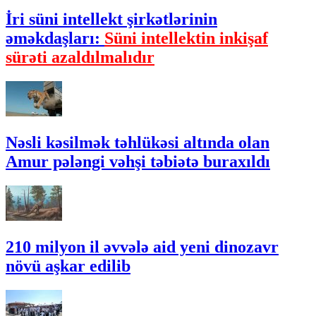
İri süni intellekt şirkətlərinin
əməkdaşları:
Süni intellektin inkişaf
sürəti azaldılmalıdır
Nəsli kəsilmək təhlükəsi altında olan
Amur pələngi vəhşi təbiətə buraxıldı
210 milyon il əvvələ aid yeni dinozavr
növü aşkar edilib