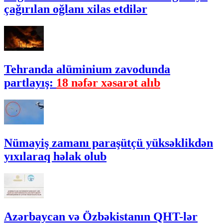
çağırılan oğlanı xilas etdilər
Tehranda alüminium zavodunda
partlayış:
18 nəfər xəsarət alıb
Nümayiş zamanı paraşütçü yüksəklikdən
yıxılaraq həlak olub
Azərbaycan və Özbəkistanın QHT-lər