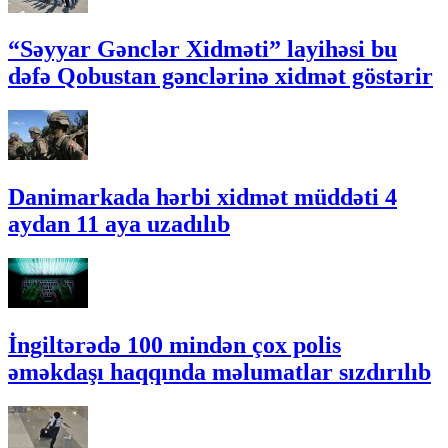
“Səyyar Gənclər Xidməti” layihəsi bu
dəfə Qobustan gənclərinə xidmət göstərir
Danimarkada hərbi xidmət müddəti 4
aydan 11 aya uzadılıb
İngiltərədə 100 mindən çox polis
əməkdaşı haqqında məlumatlar sızdırılıb