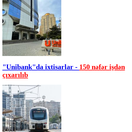
"Unibank"da ixtisarlar -
150 nəfər işdən
çıxarılıb