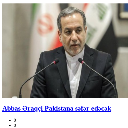
Abbas Əraqçi Pakistana səfər edəcək
0
0