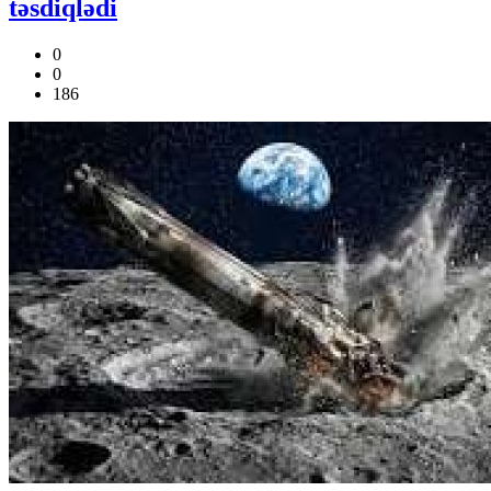
təsdiqlədi
0
0
186