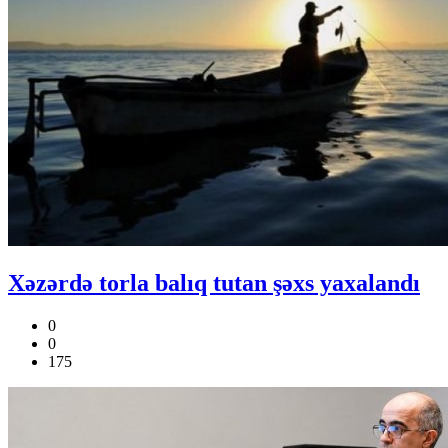
Xəzərdə torla balıq tutan şəxs yaxalandı
0
0
175