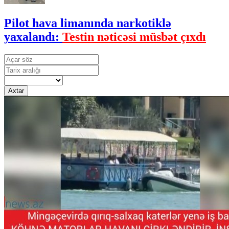
Pilot hava limanında narkotiklə
yaxalandı:
Testin nəticəsi müsbət çıxdı
Axtar