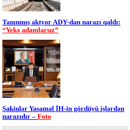
Tanınmış aktyor ADY-dan narazı qaldı:
“Yekə adamlarsız”
Sakinlər Yasamal İH-in gördüyü işlərdən
narazıdır –
Foto