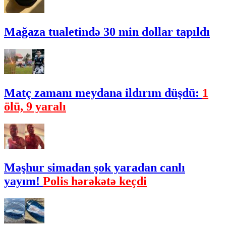
Mağaza tualetində 30 min dollar tapıldı
Matç zamanı meydana ildırım düşdü:
1
ölü, 9 yaralı
Məşhur simadan şok yaradan canlı
yayım!
Polis hərəkətə keçdi