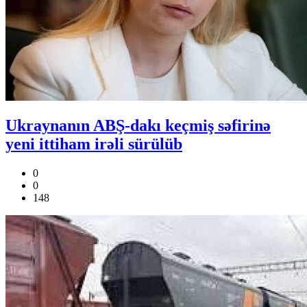
Ukraynanın ABŞ-dakı keçmiş səfirinə
yeni ittiham irəli sürülüb
0
0
148