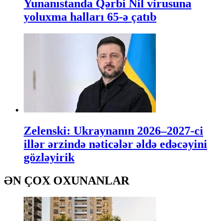
Yunanıstanda Qərbi Nil virusuna
yoluxma halları 65-ə çatıb
Zelenski: Ukraynanın 2026–2027-ci
illər ərzində nəticələr əldə edəcəyini
gözləyirik
ƏN ÇOX OXUNANLAR