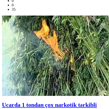
0
0
35
Ucarda 1 tondan çox narkotik tərkibli