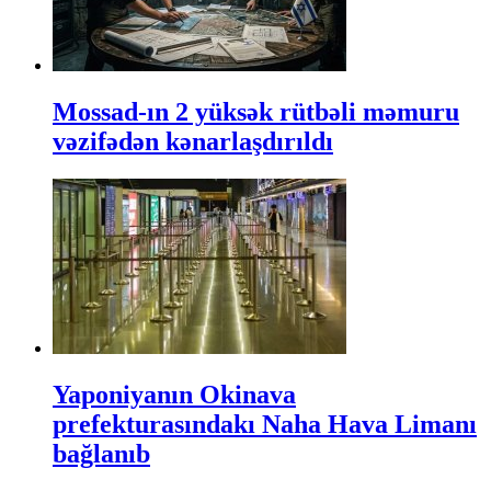
Mossad-ın 2 yüksək rütbəli məmuru
vəzifədən kənarlaşdırıldı
Yaponiyanın Okinava
prefekturasındakı Naha Hava Limanı
bağlanıb