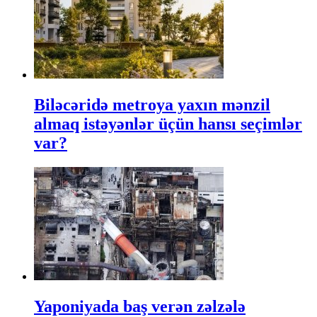
Biləcəridə metroya yaxın mənzil
almaq istəyənlər üçün hansı seçimlər
var?
Yaponiyada baş verən zəlzələ