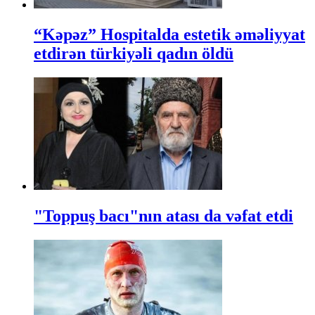
“Kəpəz” Hospitalda estetik əməliyyat
etdirən türkiyəli qadın öldü
"Toppuş bacı"nın atası da vəfat etdi