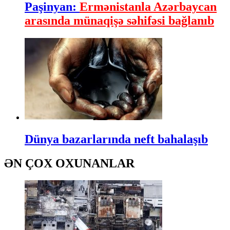
Paşinyan:
Ermənistanla Azərbaycan
arasında münaqişə səhifəsi bağlanıb
Dünya bazarlarında neft bahalaşıb
ƏN ÇOX OXUNANLAR