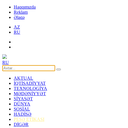
Haqqımızda
Reklam
Əlaqə
AZ
RU
RU
AKTUAL
İQTİSADİYYAT
TEXNOLOGİYA
MƏDƏNİYYƏT
SİYASƏT
DÜNYA
SOSİAL
HADİSƏ
PEŞƏ ETİKASI
DİGƏR