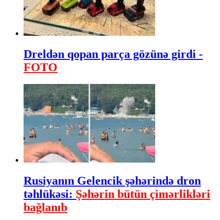
Dreldən qopan parça gözünə girdi -
FOTO
Rusiyanın Gelencik şəhərində dron
təhlükəsi:
Şəhərin bütün çimərlikləri
bağlanıb