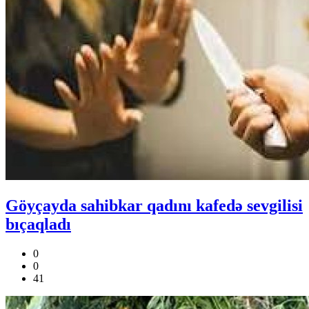
Göyçayda sahibkar qadını kafedə sevgilisi
bıçaqladı
0
0
41