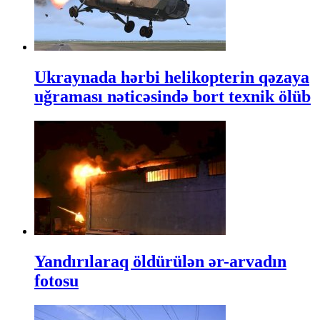
Ukraynada hərbi helikopterin qəzaya
uğraması nəticəsində bort texnik ölüb
Yandırılaraq öldürülən ər-arvadın
fotosu