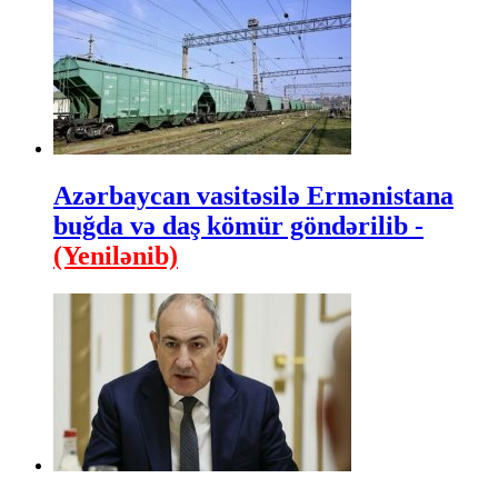
Azərbaycan vasitəsilə Ermənistana
buğda və daş kömür göndərilib -
(Yenilənib)