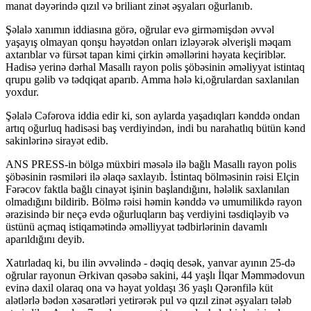
manat dəyərində qızıl və briliant zinət əşyaları oğurlanıb.
Şəlalə xanımın iddiasına görə, oğrular evə girməmişdən əvvəl
yaşayış olmayan qonşu həyətdən onları izləyərək əlverişli məqam
axtarıblar və fürsət tapan kimi çirkin əməllərini həyata keçiriblər.
Hadisə yerinə dərhal Masallı rayon polis şöbəsinin əməliyyat istintaq
qrupu gəlib və tədqiqat aparıb. Amma hələ ki,oğrulardan saxlanılan
yoxdur.
Şəlalə Cəfərova iddia edir ki, son aylarda yaşadıqları kənddə ondan
artıq oğurluq hadisəsi baş verdiyindən, indi bu narahatlıq bütün kənd
sakinlərinə sirayət edib.
ANS PRESS-in bölgə müxbiri məsələ ilə bağlı Masallı rayon polis
şöbəsinin rəsmiləri ilə əlaqə saxlayıb. İstintaq bölməsinin rəisi Elçin
Fərəcov faktla bağlı cinayət işinin başlandığını, hələlik saxlanılan
olmadığını bildirib. Bölmə rəisi həmin kənddə və umumilikdə rayon
ərazisində bir neçə evdə oğurluqların baş verdiyini təsdiqləyib və
üstünü açmaq istiqamətində əməlliyyat tədbirlərinin davamlı
aparıldığını deyib.
Xatırladaq ki, bu ilin əvvəlində - dəqiq desək, yanvar ayının 25-də
oğrular rayonun Ərkivan qəsəbə sakini, 44 yaşlı İlqar Məmmədovun
evinə daxil olaraq ona və həyat yoldaşı 36 yaşlı Qərənfilə küt
alətlərlə bədən xəsarətləri yetirərək pul və qızıl zinət əşyaları tələb