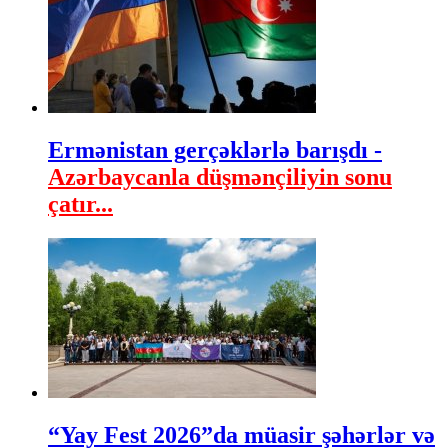
Ermənistan gerçəklərlə barışdı -
Azərbaycanla düşmənçiliyin sonu
çatır...
“Yay Fest 2026”da müasir şəhərlər və