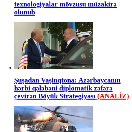
texnologiyalar mövzusu müzakirə
olunub
Şuşadan Vaşinqtona: Azərbaycanın
hərbi qələbəni diplomatik zəfərə
çevirən Böyük Strategiyası
(ANALİZ)