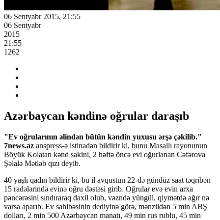
06 Sentyabr 2015, 21:55
06 Sentyabr
2015
21:55
1262
Azərbaycan kəndinə oğrular daraşıb
"Ev oğrularının əlindən bütün kəndin yuxusu ərşə çəkilib."
7news.az
anspress-ə istinadən bildirir ki, bunu Masallı rayonunun
Böyük Kolatan kənd sakini, 2 həftə öncə evi oğurlanan Cəfərova
Şəlalə Mətləb qızı deyib.
40 yaşlı qadın bildirir ki, bu il avqustun 22-də gündüz saat təqribən
15 radələrində evinə oğru dəstəsi girib. Oğrular evə evin arxa
pəncərəsini sındıraraq daxil olub, vəzndə yüngül, qiymətdə ağır nə
varsa aparıb. Ev sahibəsinin dediyinə görə, mənzildən 5 min ABŞ
dolları, 2 min 500 Azərbaycan manatı, 49 min rus rublu, 45 min