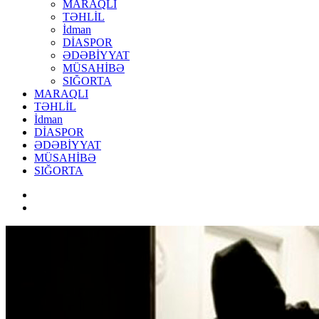
MARAQLI
TƏHLİL
İdman
DİASPOR
ƏDƏBİYYAT
MÜSAHİBƏ
SIĞORTA
MARAQLI
TƏHLİL
İdman
DİASPOR
ƏDƏBİYYAT
MÜSAHİBƏ
SIĞORTA