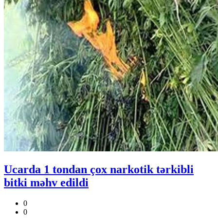
Ucarda 1 tondan çox narkotik tərkibli
bitki məhv edildi
0
0