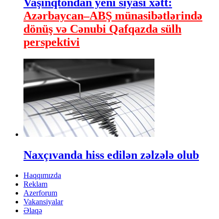
Vaşinqtondan yeni siyasi xətt:
Azərbaycan–ABŞ münasibətlərində
dönüş və Cənubi Qafqazda sülh
perspektivi
Naxçıvanda hiss edilən zəlzələ olub
Haqqımızda
Reklam
Azerforum
Vakansiyalar
Əlaqə