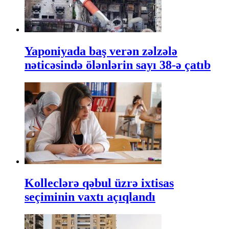
Yaponiyada baş verən zəlzələ
nəticəsində ölənlərin sayı 38-ə çatıb
Kolleclərə qəbul üzrə ixtisas
seçiminin vaxtı açıqlandı