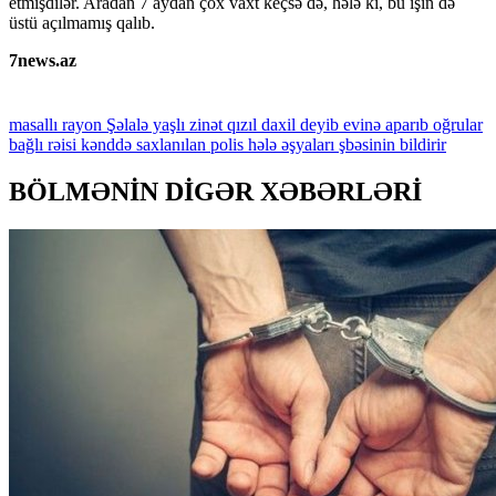
etmişdilər. Aradan 7 aydan çox vaxt keçsə də, hələ ki, bu işin də
üstü açılmamış qalıb.
7news.az
masallı
rayon
Şəlalə
yaşlı
zinət
qızıl
daxil
deyib
evinə
aparıb
oğrular
bağlı
rəisi
kənddə
saxlanılan
polis
hələ
əşyaları
şbəsinin
bildirir
BÖLMƏNİN DİGƏR XƏBƏRLƏRİ