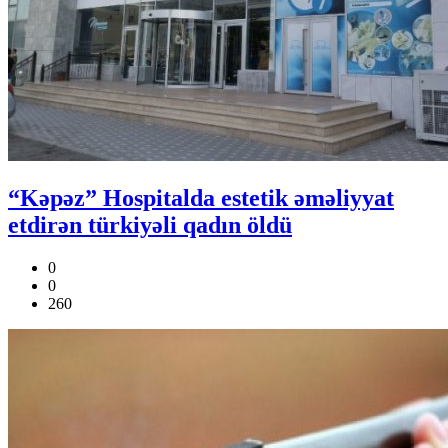
“Kəpəz” Hospitalda estetik əməliyyat
etdirən türkiyəli qadın öldü
0
0
260