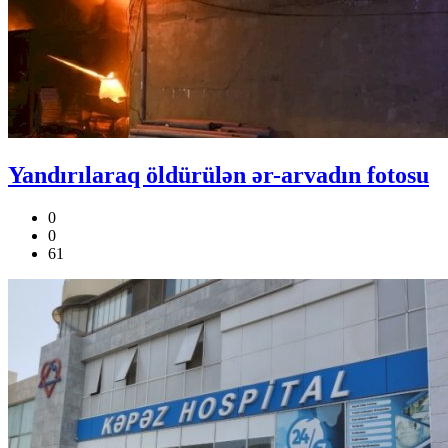
Yandırılaraq öldürülən ər-arvadın fotosu
0
0
61