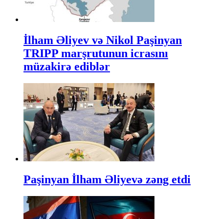
İlham Əliyev və Nikol Paşinyan
TRIPP marşrutunun icrasını
müzakirə ediblər
Paşinyan İlham Əliyevə zəng etdi