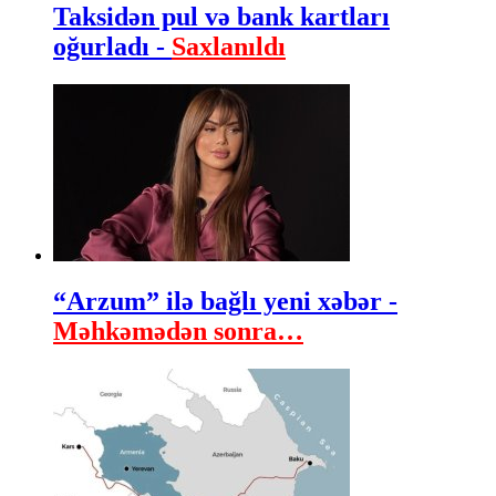
Taksidən pul və bank kartları
oğurladı -
Saxlanıldı
“Arzum” ilə bağlı yeni xəbər -
Məhkəmədən sonra…