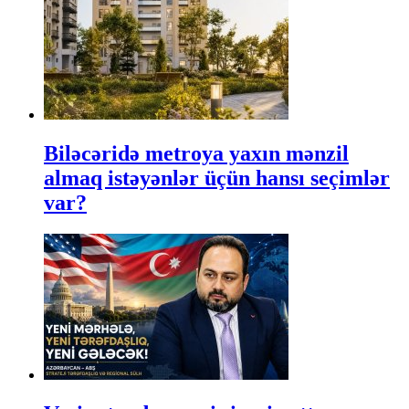
Biləcəridə metroya yaxın mənzil
almaq istəyənlər üçün hansı seçimlər
var?