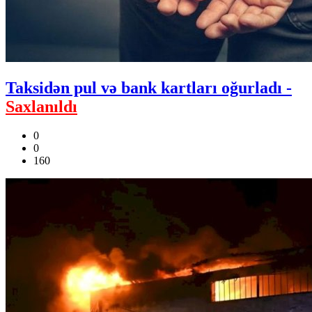
Taksidən pul və bank kartları oğurladı -
Saxlanıldı
0
0
160