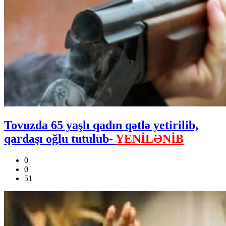
Tovuzda 65 yaşlı qadın qətlə yetirilib,
qardaşı oğlu tutulub-
YENİLƏNİB
0
0
51