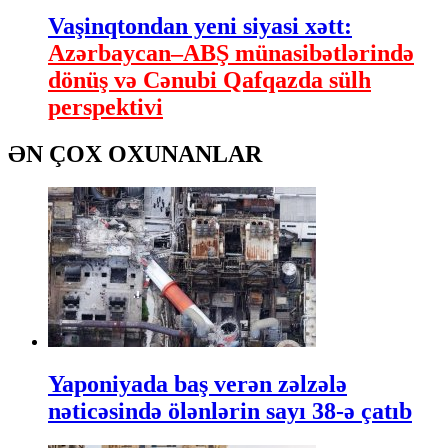
Vaşinqtondan yeni siyasi xətt:
Azərbaycan–ABŞ münasibətlərində
dönüş və Cənubi Qafqazda sülh
perspektivi
ƏN ÇOX OXUNANLAR
Yaponiyada baş verən zəlzələ
nəticəsində ölənlərin sayı 38-ə çatıb