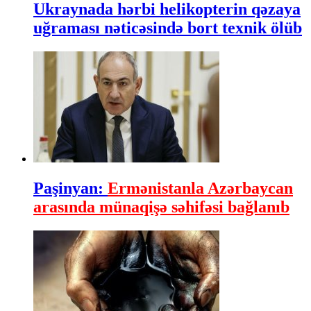
Ukraynada hərbi helikopterin qəzaya
uğraması nəticəsində bort texnik ölüb
Paşinyan:
Ermənistanla Azərbaycan
arasında münaqişə səhifəsi bağlanıb