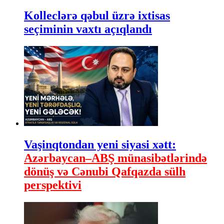
Kolleclərə qəbul üzrə ixtisas
seçiminin vaxtı açıqlandı
Vaşinqtondan yeni siyasi xətt:
Azərbaycan–ABŞ münasibətlərində
dönüş və Cənubi Qafqazda sülh
perspektivi