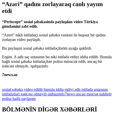
“Azəri” qadını zorlayaraq canlı yayım
etdi
“Periscope” sosial şəbəkəsində paylaşılan video Türkiyə
gündəmini zəbt edib.
“Azeri” nikli istifadəçi sosial şəbəkə vasitəsi ilə huşsuz bir qadını
zorlayan video paylaşıb.
Bu paylaşım sosial şəbəkə istifadəçilərini ayağa qaldırıb.
Ergün. A adlı saç ustasının bu niki istifadə etdiyi iddia edilib. Bunula
bağlı sosial şəbəkə istifadəçiləri polisə müraciət edib, ancaq bir
nəticəsi olmayıb. /qafqazinfo
7news.az
sosial
şəbəkə
video
edilib
bunula
iddia
etdiyi
adlı
istifadə
ustasının
istifadəiləri
nəticəsi
olmayıb
qafqazinfo7news
ancaq
mraciət
qaldırıb
polisə
bağlı
paylaşım
BÖLMƏNİN DİGƏR XƏBƏRLƏRİ