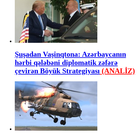
Şuşadan Vaşinqtona: Azərbaycanın
hərbi qələbəni diplomatik zəfərə
çevirən Böyük Strategiyası
(ANALİZ)