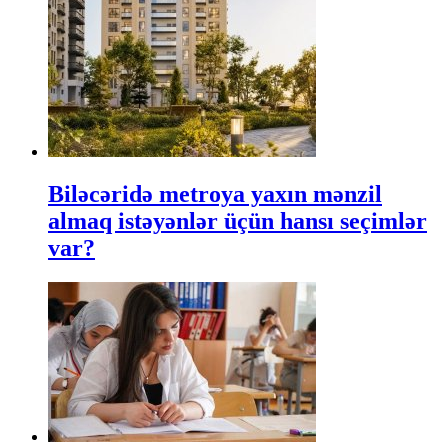
Biləcəridə metroya yaxın mənzil
almaq istəyənlər üçün hansı seçimlər
var?