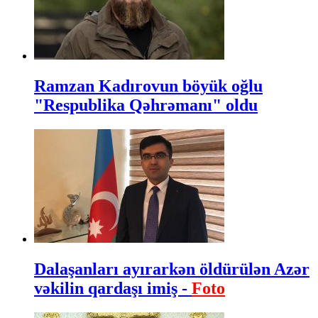
Ramzan Kadırovun böyük oğlu
"Respublika Qəhrəmanı" oldu
Dalaşanları ayırarkən öldürülən Azər
vəkilin qardaşı imiş -
Foto