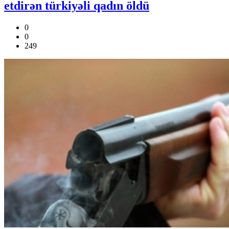
etdirən türkiyəli qadın öldü
0
0
249