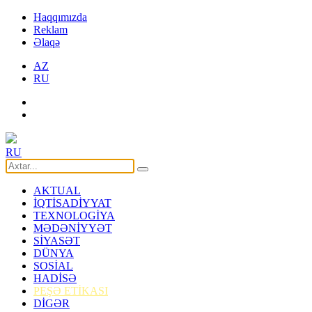
Haqqımızda
Reklam
Əlaqə
AZ
RU
RU
AKTUAL
İQTİSADİYYAT
TEXNOLOGİYA
MƏDƏNİYYƏT
SİYASƏT
DÜNYA
SOSİAL
HADİSƏ
PEŞƏ ETİKASI
DİGƏR