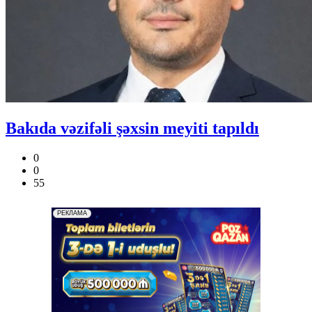
Bakıda vəzifəli şəxsin meyiti tapıldı
0
0
55