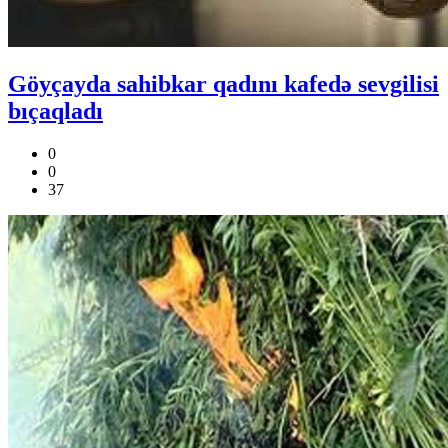
Göyçayda sahibkar qadını kafedə sevgilisi
bıçaqladı
0
0
37