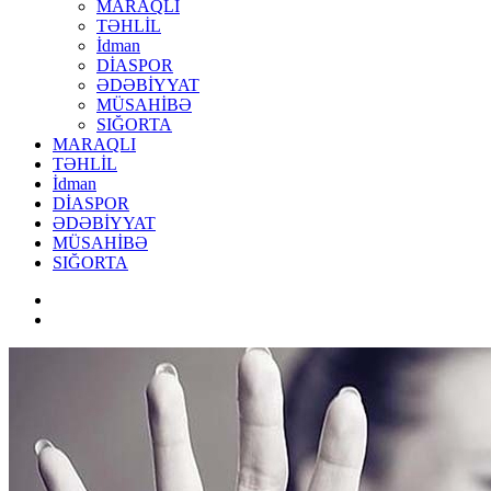
MARAQLI
TƏHLİL
İdman
DİASPOR
ƏDƏBİYYAT
MÜSAHİBƏ
SIĞORTA
MARAQLI
TƏHLİL
İdman
DİASPOR
ƏDƏBİYYAT
MÜSAHİBƏ
SIĞORTA