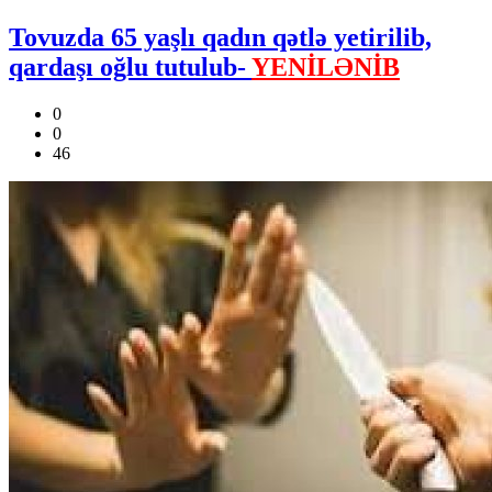
Tovuzda 65 yaşlı qadın qətlə yetirilib,
qardaşı oğlu tutulub-
YENİLƏNİB
0
0
46