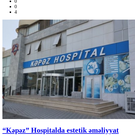
0
0
4
“Kəpəz” Hospitalda estetik əməliyyat