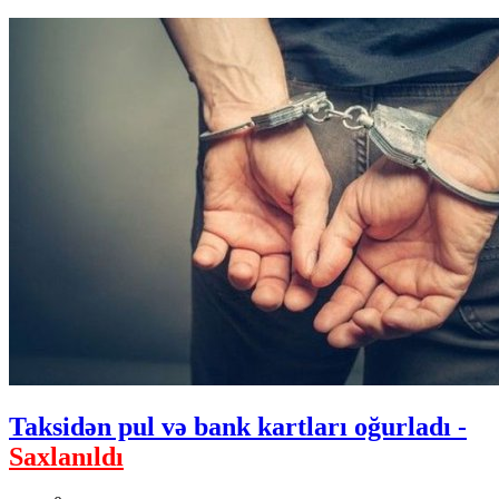
Taksidən pul və bank kartları oğurladı -
Saxlanıldı