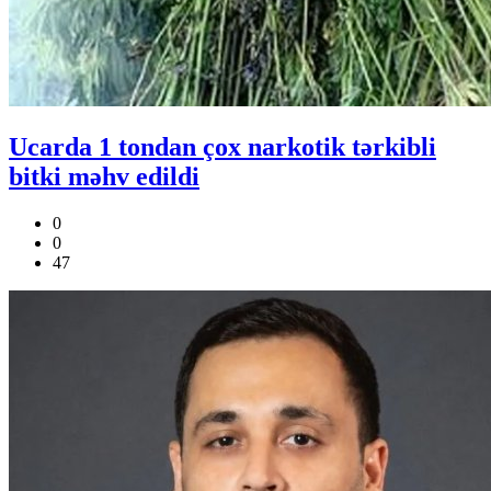
Ucarda 1 tondan çox narkotik tərkibli
bitki məhv edildi
0
0
47