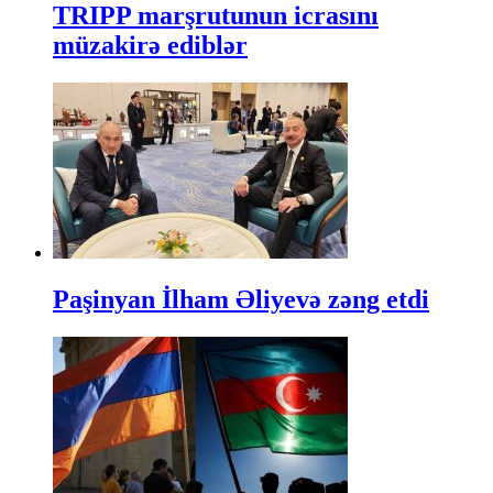
TRIPP marşrutunun icrasını
müzakirə ediblər
Paşinyan İlham Əliyevə zəng etdi