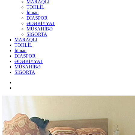
MARAQLI
TƏHLİL
İdman
DİASPOR
ƏDƏBİYYAT
MÜSAHİBƏ
SIĞORTA
MARAQLI
TƏHLİL
İdman
DİASPOR
ƏDƏBİYYAT
MÜSAHİBƏ
SIĞORTA