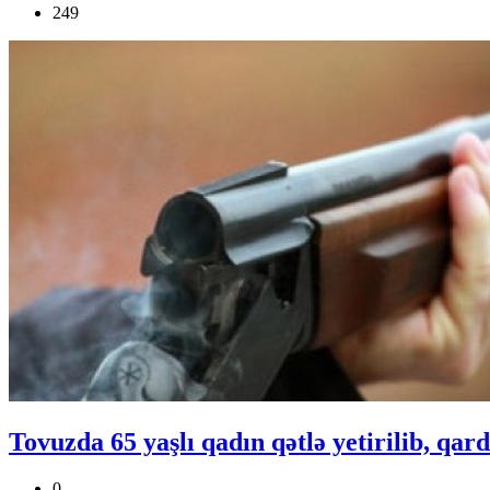
249
Tovuzda 65 yaşlı qadın qətlə yetirilib, qar
0