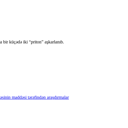
 bir küçədə iki “priton” aşkarlanıb.
əsinin
maddəsi
tərəfindən
araşdırmalar