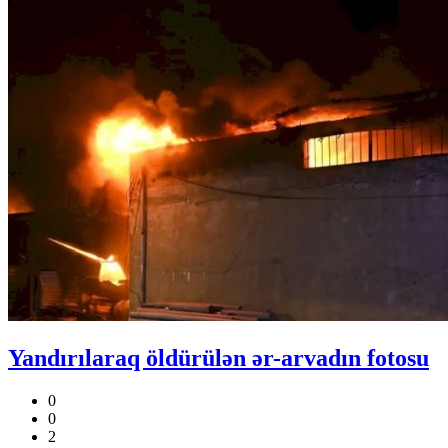
Yandırılaraq öldürülən ər-arvadın fotosu
0
0
2