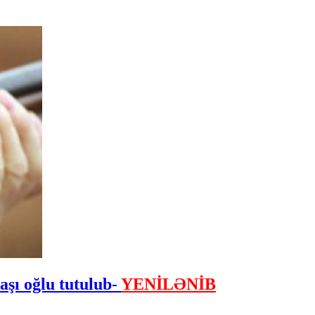
daşı oğlu tutulub-
YENİLƏNİB