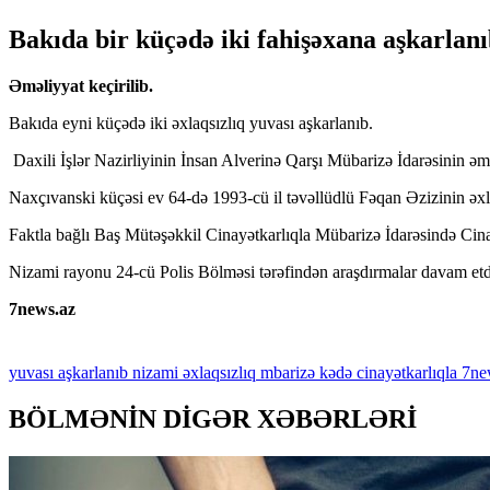
Bakıda bir küçədə iki fahişəxana aşkarlan
Əməliyyat keçirilib.
Bakıda eyni küçədə iki əxlaqsızlıq yuvası aşkarlanıb.
Daxili İşlər Nazirliyinin İnsan Alverinə Qarşı Mübarizə İdarəsinin əmə
Naxçıvanski küçəsi ev 64-də 1993-cü il təvəllüdlü Fəqan Əzizinin əxla
Faktla bağlı Baş Mütəşəkkil Cinayətkarlıqla Mübarizə İdarəsində Cinay
Nizami rayonu 24-cü Polis Bölməsi tərəfindən araşdırmalar davam etdir
7news.az
yuvası
aşkarlanıb
nizami
əxlaqsızlıq
mbarizə
kədə
cinayətkarlıqla
7ne
BÖLMƏNİN DİGƏR XƏBƏRLƏRİ