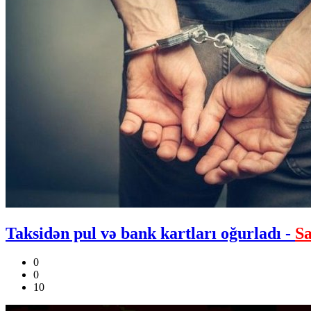
Taksidən pul və bank kartları oğurladı -
Sa
0
0
10