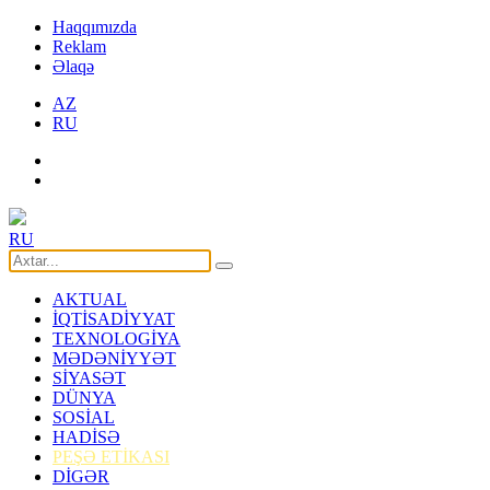
Haqqımızda
Reklam
Əlaqə
AZ
RU
RU
AKTUAL
İQTİSADİYYAT
TEXNOLOGİYA
MƏDƏNİYYƏT
SİYASƏT
DÜNYA
SOSİAL
HADİSƏ
PEŞƏ ETİKASI
DİGƏR