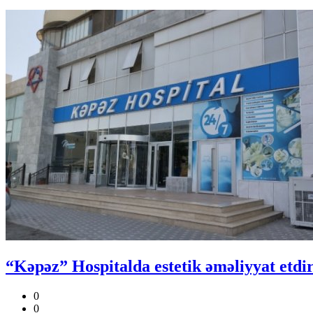
“Kəpəz” Hospitalda estetik əməliyyat etdir
0
0