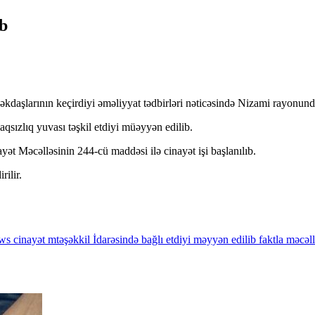
ıb
kdaşlarının keçirdiyi əməliyyat tədbirləri nəticəsində Nizami rayonunda
qsızlıq yuvası təşkil etdiyi müəyyən edilib.
ət Məcəlləsinin 244-cü maddəsi ilə cinayət işi başlanılıb.
ilir.
ws
cinayət
mtəşəkkil
İdarəsində
bağlı
etdiyi
məyyən
edilib
faktla
məcəll