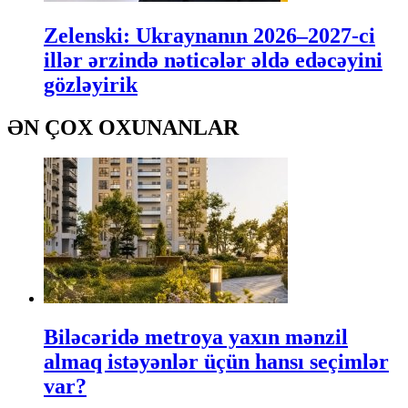
Zelenski: Ukraynanın 2026–2027-ci
illər ərzində nəticələr əldə edəcəyini
gözləyirik
ƏN ÇOX OXUNANLAR
Biləcəridə metroya yaxın mənzil
almaq istəyənlər üçün hansı seçimlər
var?