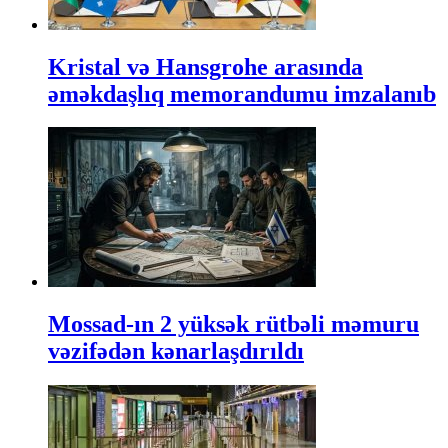
Kristal və Hansgrohe arasında
əməkdaşlıq memorandumu imzalanıb
Mossad-ın 2 yüksək rütbəli məmuru
vəzifədən kənarlaşdırıldı