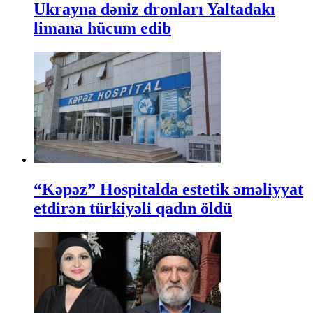
Ukrayna dəniz dronları Yaltadakı
limana hücum edib
“Kəpəz” Hospitalda estetik əməliyyat
etdirən türkiyəli qadın öldü