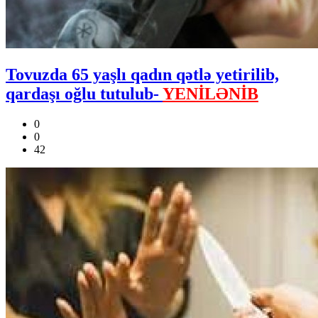
Tovuzda 65 yaşlı qadın qətlə yetirilib,
qardaşı oğlu tutulub-
YENİLƏNİB
0
0
42