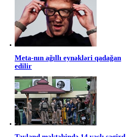
Meta-nın ağıllı eynəkləri qadağan
edilir
Tayland məktəbində 14 yaşlı şagird