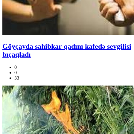
Göyçayda sahibkar qadını kafedə sevgilisi
bıçaqladı
0
0
33