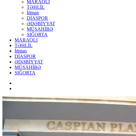
MARAQLI
TƏHLİL
İdman
DİASPOR
ƏDƏBİYYAT
MÜSAHİBƏ
SIĞORTA
MARAQLI
TƏHLİL
İdman
DİASPOR
ƏDƏBİYYAT
MÜSAHİBƏ
SIĞORTA