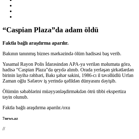
“Caspian Plaza”da adam öldü
Faktla bağlı araşdırma aparılır.
Bakının tanınmış biznes mərkəzində ölüm hadisəsi baş verib.
Yasamal Rayon Polis İdarəsindən APA-ya verilən məlumata görə,
hadisə “Caspian Plaza”da qeydə alınıb. Orada yerləşən şirkətlərdən
birinin layihə rəhbəri, Bakı şəhər sakini, 1986-cı il təvəllüdlü Urfan
Zaman oğlu Səfərov iş yerində qəfildən dünyasını dəyişib.
Ölümün səbəblərini müəyyənləşdirməkdən ötrü tibbi ekspertiza
təyin olunub.
Faktla bağlı araşdırma aparılır./oxu
7news.az
//