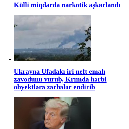
Külli miqdarda narkotik aşkarlandı
Ukrayna Ufadakı iri neft emalı
zavodunu vurub, Krımda hərbi
obyektlərə zərbələr endirib