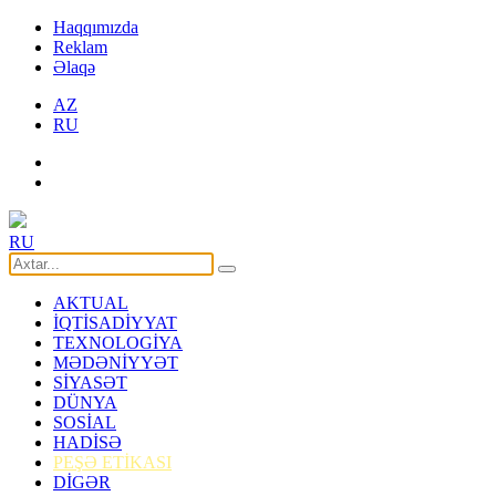
Haqqımızda
Reklam
Əlaqə
AZ
RU
RU
AKTUAL
İQTİSADİYYAT
TEXNOLOGİYA
MƏDƏNİYYƏT
SİYASƏT
DÜNYA
SOSİAL
HADİSƏ
PEŞƏ ETİKASI
DİGƏR