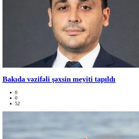
Bakıda vəzifəli şəxsin meyiti tapıldı
0
0
52