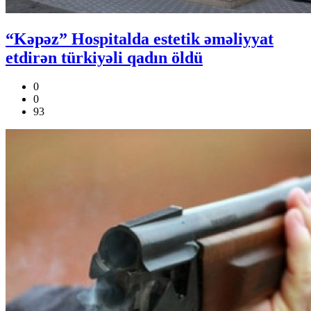
“Kəpəz” Hospitalda estetik əməliyyat
etdirən türkiyəli qadın öldü
0
0
93