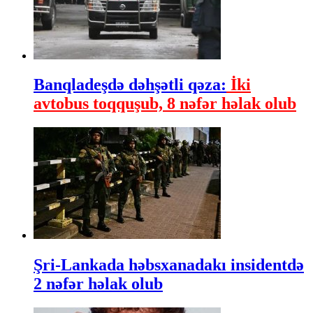
Banqladeşdə dəhşətli qəza:
İki
avtobus toqquşub, 8 nəfər həlak olub
Şri-Lankada həbsxanadakı insidentdə
2 nəfər həlak olub