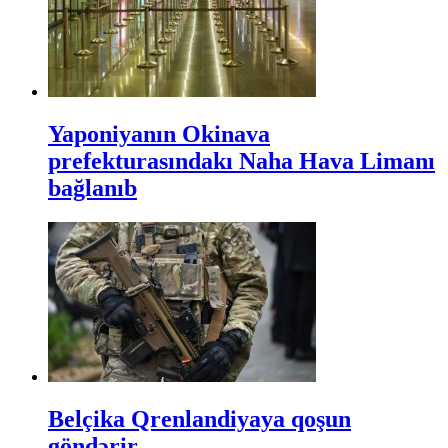
Yaponiyanın Okinava
prefekturasındakı Naha Hava Limanı
bağlanıb
Belçika Qrenlandiyaya qoşun
göndərir