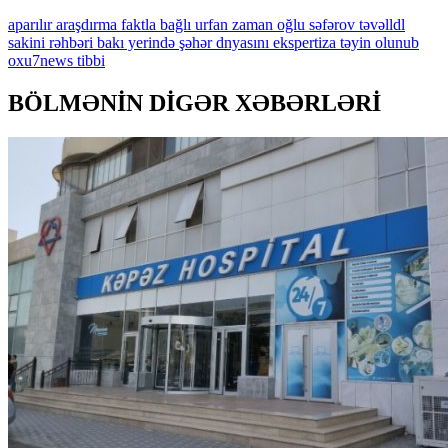
aparılır
araşdırma
faktla
bağlı
urfan
zaman
oğlu
səfərov
təvəlldl
sakini
rəhbəri
bakı
yerində
şəhər
dnyasını
ekspertiza
təyin
olunub
oxu7news
tibbi
BÖLMƏNİN DİGƏR XƏBƏRLƏRİ