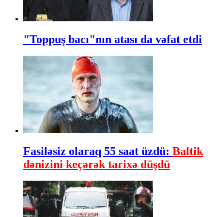
"Toppuş bacı"nın atası da vəfat etdi
Fasiləsiz olaraq 55 saat üzdü:
Baltik
dənizini keçərək tarixə düşdü