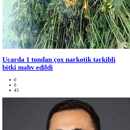
Ucarda 1 tondan çox narkotik tərkibli
bitki məhv edildi
0
0
43