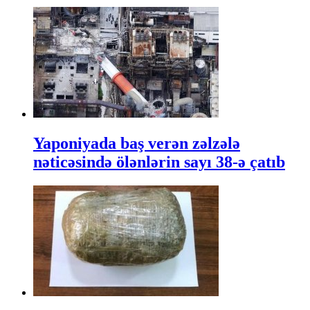
Yaponiyada baş verən zəlzələ
nəticəsində ölənlərin sayı 38-ə çatıb