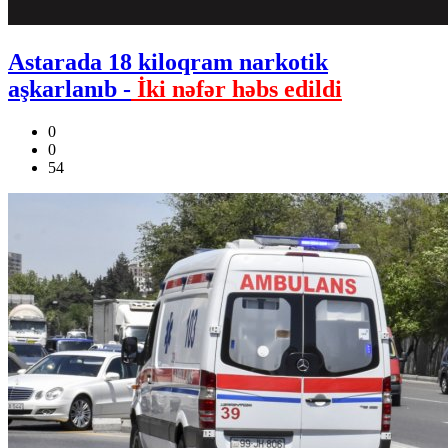
Astarada 18 kiloqram narkotik
aşkarlanıb -
İki nəfər həbs edildi
0
0
54