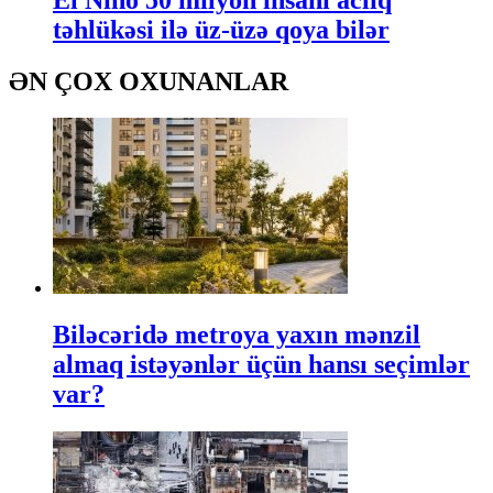
təhlükəsi ilə üz-üzə qoya bilər
ƏN ÇOX OXUNANLAR
Biləcəridə metroya yaxın mənzil
almaq istəyənlər üçün hansı seçimlər
var?