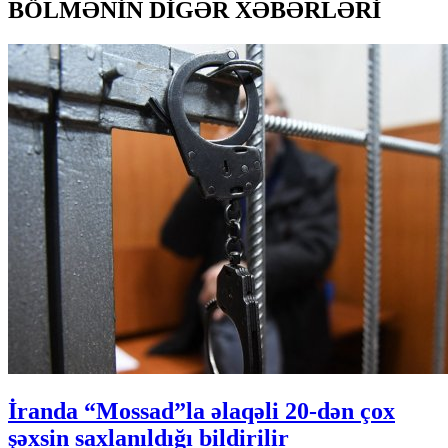
BÖLMƏNİN DİGƏR XƏBƏRLƏRİ
İranda “Mossad”la əlaqəli 20-dən çox
şəxsin saxlanıldığı bildirilir