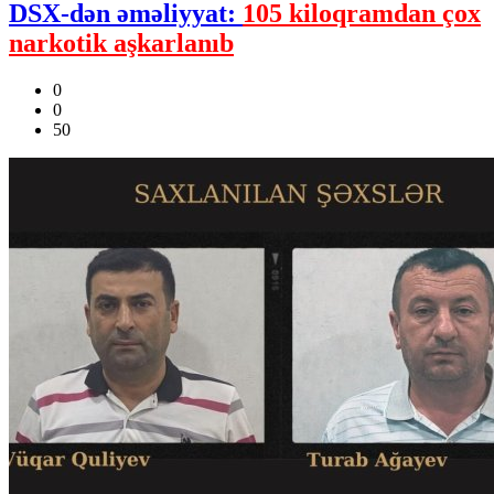
DSX-dən əməliyyat:
105 kiloqramdan çox
narkotik aşkarlanıb
0
0
50