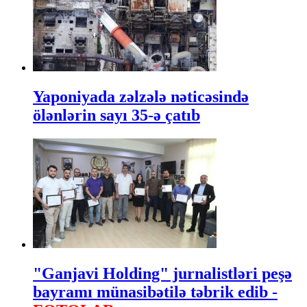
Yaponiyada zəlzələ nəticəsində
ölənlərin sayı 35-ə çatıb
"Ganjavi Holding" jurnalistləri peşə
bayramı münasibətilə təbrik edib -