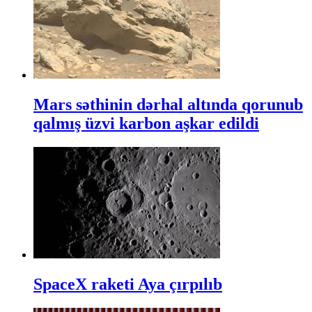
Mars səthinin dərhal altında qorunub
qalmış üzvi karbon aşkar edildi
SpaceX raketi Aya çırpılıb