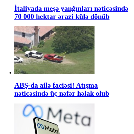
İtaliyada meşə yanğınları nəticəsində
70 000 hektar ərazi külə dönüb
ABŞ-da ailə faciəsi! Atışma
nəticəsində üç nəfər həlak olub