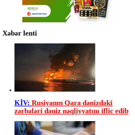
Xəbər lenti
KİV:
Rusiyanın Qara dənizdəki
zərbələri dəniz nəqliyyatını iflic edib