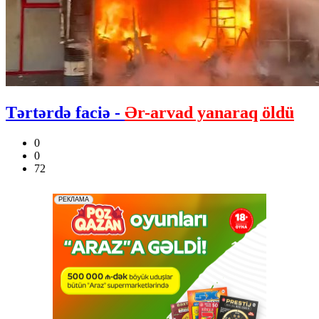
Tərtərdə faciə -
Ər-arvad yanaraq öldü
0
0
72