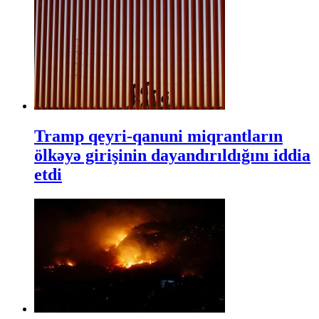
Tramp qeyri-qanuni miqrantların
ölkəyə girişinin dayandırıldığını iddia
etdi