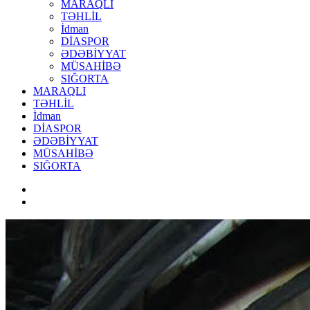
MARAQLI
TƏHLİL
İdman
DİASPOR
ƏDƏBİYYAT
MÜSAHİBƏ
SIĞORTA
MARAQLI
TƏHLİL
İdman
DİASPOR
ƏDƏBİYYAT
MÜSAHİBƏ
SIĞORTA