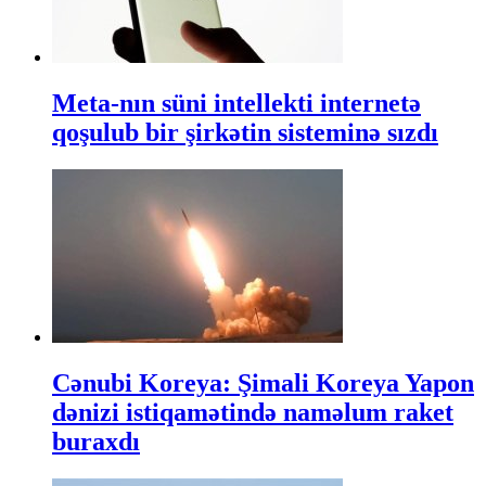
Meta-nın süni intellekti internetə
qoşulub bir şirkətin sisteminə sızdı
Cənubi Koreya: Şimali Koreya Yapon
dənizi istiqamətində naməlum raket
buraxdı