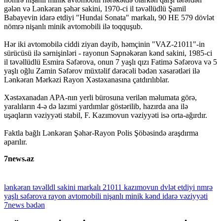
gələn və Lənkəran şəhər sakini, 1970-ci il təvəllüdlü Şamil
Babayevin idarə etdiyi "Hundai Sonata" markalı, 90 HE 579 dövlət
nömrə nişanlı minik avtomobili ilə toqquşub.
Hər iki avtomobilə ciddi ziyan dəyib, həmçinin "VAZ-21011"-in
sürücüsü ilə sərnişinləri - rayonun Səpnəkəran kənd sakini, 1985-ci
il təvəllüdlü Esmira Səfərova, onun 7 yaşlı qızı Fatimə Səfərova və 5
yaşlı oğlu Zamin Səfərov müxtəlif dərəcəli bədən xəsarətləri ilə
Lənkəran Mərkəzi Rayon Xəstəxanasına çatdırılıblar.
Xəstəxanadan APA-nın yerli bürosuna verilən məlumata görə,
yaralıların 4-ə də lazımi yardımlar göstərilib, hazırda ana ilə
uşaqların vəziyyəti stabil, F. Kazımovun vəziyyəti isə orta-ağırdır.
Faktla bağlı Lənkəran Şəhər-Rayon Polis Şöbəsində araşdırma
aparılır.
7news.az
lənkəran
təvəlldl
sakini
markalı
21011
kazımovun
dvlət
etdiyi
nmrə
yaşlı
səfərova
rayon
avtomobili
nişanlı
minik
kənd
idarə
vəziyyəti
7news
bədən