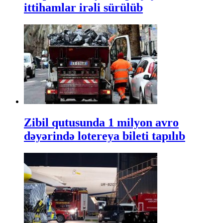
ittihamlar irəli sürülüb
Zibil qutusunda 1 milyon avro
dəyərində lotereya bileti tapılıb