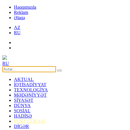
Haqqımızda
Reklam
Əlaqə
AZ
RU
RU
AKTUAL
İQTİSADİYYAT
TEXNOLOGİYA
MƏDƏNİYYƏT
SİYASƏT
DÜNYA
SOSİAL
HADİSƏ
PEŞƏ ETİKASI
DİGƏR