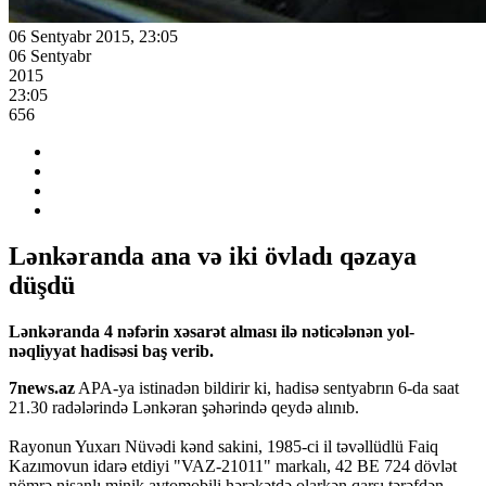
06 Sentyabr 2015, 23:05
06 Sentyabr
2015
23:05
656
Lənkəranda ana və iki övladı qəzaya
düşdü
Lənkəranda 4 nəfərin xəsarət alması ilə nəticələnən yol-
nəqliyyat hadisəsi baş verib.
7news.az
APA-ya istinadən bildirir ki, hadisə sentyabrın 6-da saat
21.30 radələrində Lənkəran şəhərində qeydə alınıb.
Rayonun Yuxarı Nüvədi kənd sakini, 1985-ci il təvəllüdlü Faiq
Kazımovun idarə etdiyi "VAZ-21011" markalı, 42 BE 724 dövlət
nömrə nişanlı minik avtomobili hərəkətdə olarkən qarşı tərəfdən