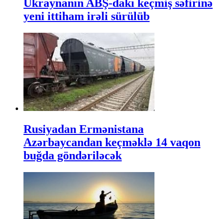
Ukraynanın ABŞ-dakı keçmiş səfirinə
yeni ittiham irəli sürülüb
Rusiyadan Ermənistana
Azərbaycandan keçməklə 14 vaqon
buğda göndəriləcək