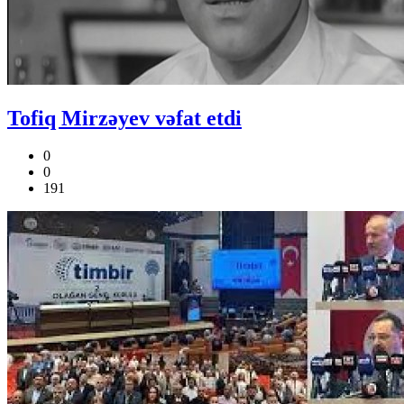
Tofiq Mirzəyev vəfat etdi
0
0
191