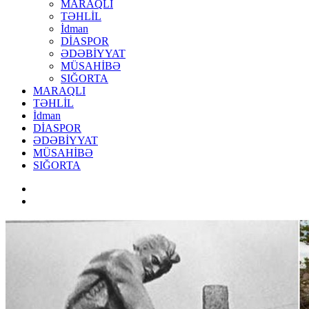
MARAQLI
TƏHLİL
İdman
DİASPOR
ƏDƏBİYYAT
MÜSAHİBƏ
SIĞORTA
MARAQLI
TƏHLİL
İdman
DİASPOR
ƏDƏBİYYAT
MÜSAHİBƏ
SIĞORTA