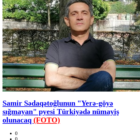
Samir Sədaqətoğlunun "Yerə-göyə
sığmayan" pyesi Türkiyədə nümayiş
olunacaq
(FOTO)
0
0