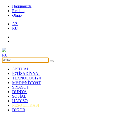
Haqqımızda
Reklam
Əlaqə
AZ
RU
RU
AKTUAL
İQTİSADİYYAT
TEXNOLOGİYA
MƏDƏNİYYƏT
SİYASƏT
DÜNYA
SOSİAL
HADİSƏ
PEŞƏ ETİKASI
DİGƏR