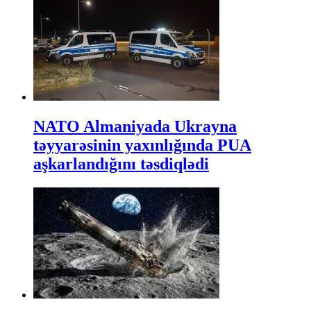
NATO Almaniyada Ukrayna
təyyarəsinin yaxınlığında PUA
aşkarlandığını təsdiqlədi