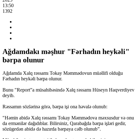
13:50
1392
Ağdamdakı məşhur "Fərhadın heykəli"
bərpa olunur
Ağdamda Xalq rəssamı Tokay Məmmədovun müəllifi olduğu
Fərhadın heykəli bərpa olunur.
Bunu "Report”a müsahibəsində Xalq rəssamı Hüseyn Haqverdiyev
deyib.
Rəssamın sözlərinə görə, bərpa işi ona həvalə olunub:
"Həmin abidə Xalq rəssamı Tokay Məmmədova məxsusdur və onu
da ermənilər dağıdıblar. Bilirsiniz, Qarabağda bərpa işləri gedir,
sözügedən abidə də hazırda bərpaya cəlb olunub”.