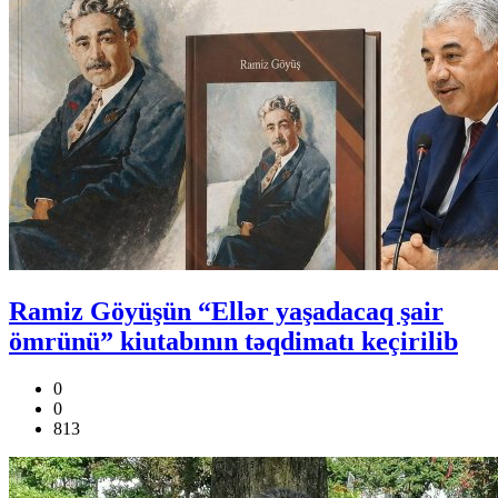
Ramiz Göyüşün “Ellər yaşadacaq şair
ömrünü” kiutabının təqdimatı keçirilib
0
0
813