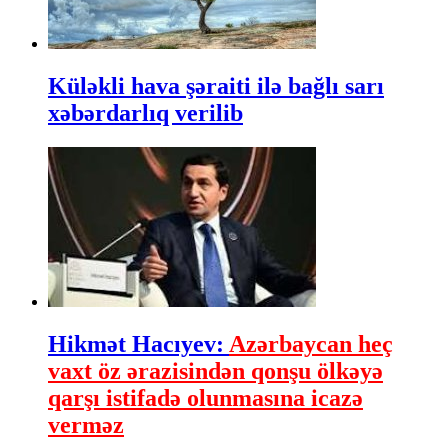
Küləkli hava şəraiti ilə bağlı sarı
xəbərdarlıq verilib
Hikmət Hacıyev:
Azərbaycan heç
vaxt öz ərazisindən qonşu ölkəyə
qarşı istifadə olunmasına icazə
verməz