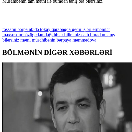
Müsahibənin tam mətni ilə buradan tanış ola bilərsiniz.
rəssamı
bərpa
abidə
tokay
qarabağda
gedir
işləri
ermənilər
məxsusdur
sözügedən
dağıdıblar
bilirsiniz
cəlb
buradan
tanış
bilərsiniz
mətni
müsahibənin
bərpaya
məmmədova
BÖLMƏNİN DİGƏR XƏBƏRLƏRİ