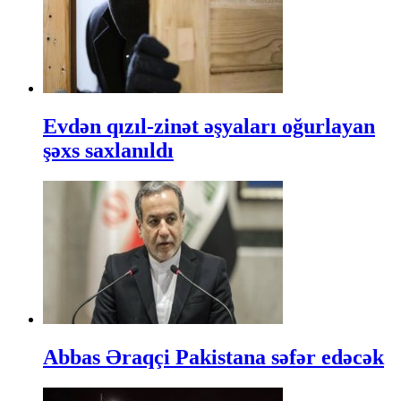
Evdən qızıl-zinət əşyaları oğurlayan
şəxs saxlanıldı
Abbas Əraqçi Pakistana səfər edəcək