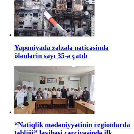
Yaponiyada zəlzələ nəticəsində
ölənlərin sayı 35-ə çatıb
“Natiqlik mədəniyyətinin regionlarda
təbliği” layihəsi çərçivəsində ilk