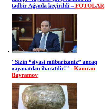
tədbir Ağsuda keçirildi –
FOTOLAR
"Sizin “siyasi mübarizəniz” ancaq
xəyanətdən ibarətdir!" -
Kamran
Bayramov