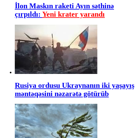
İlon Maskın raketi Ayın səthinə
çırpıldı:
Yeni krater yarandı
Rusiya ordusu Ukraynanın iki yaşayış
məntəqəsini nəzarətə götürüb