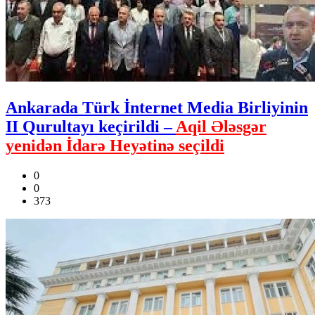
Ankarada Türk İnternet Media Birliyinin
II Qurultayı keçirildi –
Aqil Ələsgər
yenidən İdarə Heyətinə seçildi
0
0
373