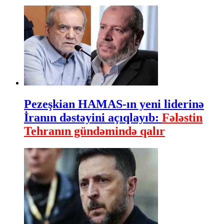
Pezeşkian HAMAS-ın yeni liderinə
İranın dəstəyini açıqlayıb:
Fələstin
Tehranın gündəmində qalır