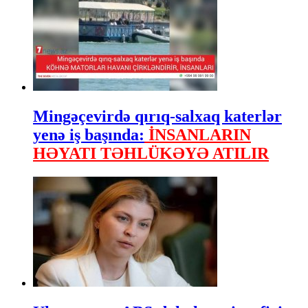
Mingəçevirdə qırıq-salxaq katerlər
yenə iş başında:
İNSANLARIN
HƏYATI TƏHLÜKƏYƏ ATILIR