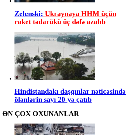
Zelenski:
Ukraynaya HHM üçün
raket tədarükü üç dəfə azalıb
Hindistandakı daşqınlar nəticəsində
ölənlərin sayı 20-yə çatıb
ƏN ÇOX OXUNANLAR