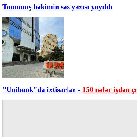
Tanınmış həkimin səs yazısı yayıldı
"Unibank"da ixtisarlar -
150 nəfər işdən çı