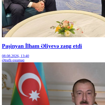
Paşinyan İlham Əliyevə zəng etdi
08.08.2026, 13:40
Ətraflı oxumaq