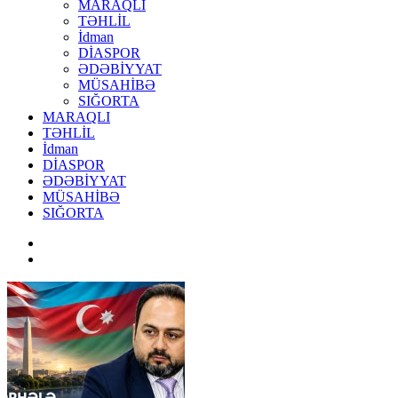
MARAQLI
TƏHLİL
İdman
DİASPOR
ƏDƏBİYYAT
MÜSAHİBƏ
SIĞORTA
MARAQLI
TƏHLİL
İdman
DİASPOR
ƏDƏBİYYAT
MÜSAHİBƏ
SIĞORTA