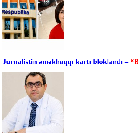
Jurnalistin əməkhaqqı kartı bloklandı –
“B