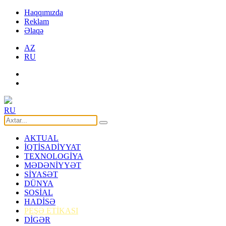
Haqqımızda
Reklam
Əlaqə
AZ
RU
RU
AKTUAL
İQTİSADİYYAT
TEXNOLOGİYA
MƏDƏNİYYƏT
SİYASƏT
DÜNYA
SOSİAL
HADİSƏ
PEŞƏ ETİKASI
DİGƏR