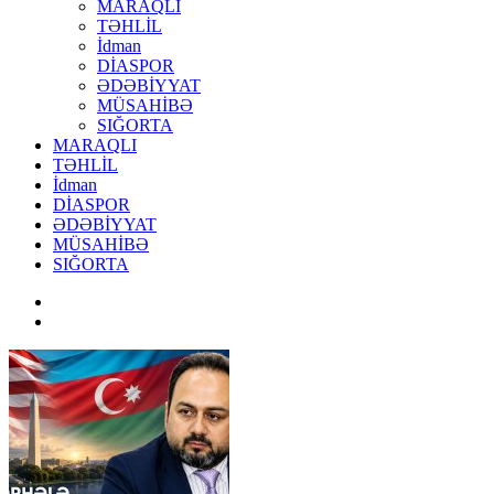
MARAQLI
TƏHLİL
İdman
DİASPOR
ƏDƏBİYYAT
MÜSAHİBƏ
SIĞORTA
MARAQLI
TƏHLİL
İdman
DİASPOR
ƏDƏBİYYAT
MÜSAHİBƏ
SIĞORTA