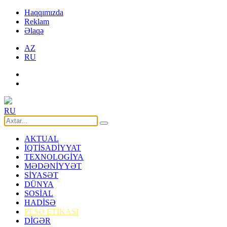
Haqqımızda
Reklam
Əlaqə
AZ
RU
RU
AKTUAL
İQTİSADİYYAT
TEXNOLOGİYA
MƏDƏNİYYƏT
SİYASƏT
DÜNYA
SOSİAL
HADİSƏ
PEŞƏ ETİKASI
DİGƏR