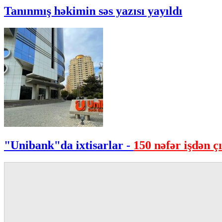
Tanınmış həkimin səs yazısı yayıldı
"Unibank"da ixtisarlar -
150 nəfər işdən çı