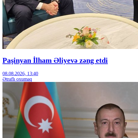
Paşinyan İlham Əliyevə zəng etdi
08.08.2026, 13:40
Ətraflı oxumaq