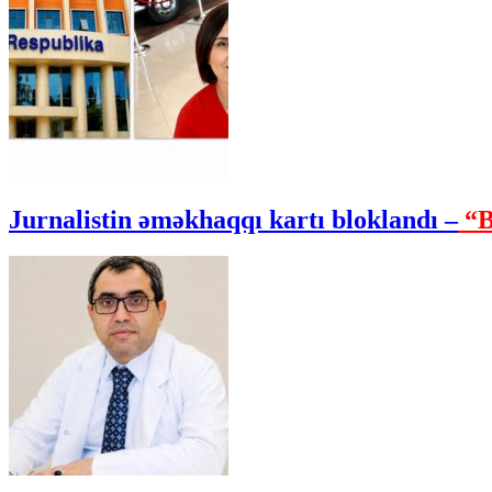
Jurnalistin əməkhaqqı kartı bloklandı –
“B