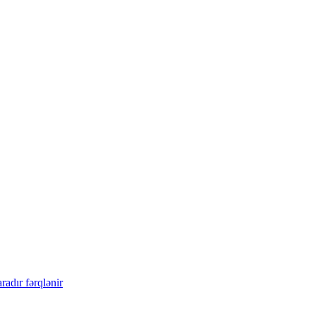
radır
fərqlənir