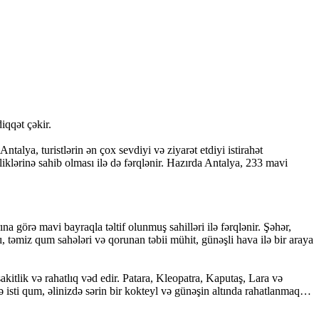
iqqət çəkir.
alya, turistlərin ən çox sevdiyi və ziyarət etdiyi istirahət
klərinə sahib olması ilə də fərqlənir. Hazırda Antalya, 233 mavi
 görə mavi bayraqla təltif olunmuş sahilləri ilə fərqlənir. Şəhər,
ı, təmiz qum sahələri və qorunan təbii mühit, günəşli hava ilə bir araya
kitlik və rahatlıq vəd edir. Patara, Kleopatra, Kaputaş, Lara və
 və isti qum, əlinizdə sərin bir kokteyl və günəşin altında rahatlanmaq…