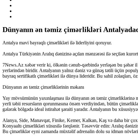
Dünyanın ən təmiz çimərlikləri Antalyada
Antalya mavi bayraqlı çimərlikləri ilə liderliyini qoruyur.
Antalya Türkiyənin Aralıq dənizinə açılan mənzərəsi ilə seçilən kurort 
7News.Az xəbər verir ki, ölkənin cənub-qərbində yerləşən bu şəhər il ə
yerlərindən biridir. Antalyanın yalnız dəniz və günəş tətili üçün pop
bayraq sertifikatlı çimərlikləri ilə dünya lideridir. Bu sahil zolaqları, öz
Dünyanın ən təmiz çimərliklərinin məkanı
Yay mövsümünün yaxınlaşması ilə dünyanın ən təmiz çimərliklərinə maraq
yerli təbii resursların qorunmasına önəm verdiyindən, bütün çimərliklər
gələrək bölgədə ideal istirahət şəraiti yaradır. Antalyanın bu xüsusiyyət
Alanya, Side, Manavqat, Finike, Kemer, Kalkan, Kaş və daha bir çox sah
Konyaaltı çimərlikləri xüsusilə fərqlənir. Təsəvvür edin: Aralıq dənizin
Bu çimərliklər eyni zamanda müxtəlif adrenalin dolu su idman növləri 