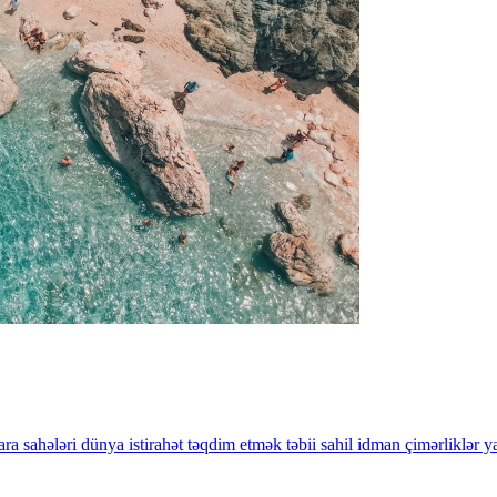
ara
sahələri
dünya
istirahət
təqdim
etmək
təbii
sahil
idman
çimərliklər
ya