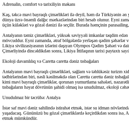
Adrenalin, comfort və tarixiliyin məkanı
Kaş, təkcə mavi bayraqlı çimərlikləri ilə deyil, həm də Türkiyənin ən y
dünya üzrə önəmli dalğıc mərkəzlərindən biri hesab olunur. Eyni zama
üçün küləkləri və gözəl dənizi ilə seçilir. Burada həmçinin parasailin
Antalyanın təmiz çimərlikləri, yüksək səviyyəli imkanlar təqdim edən l
mövcuddur. Eyni zamanda, ətraf bölgələrdə yerləşən qədim şəhərlər və 
Likiya sivilizasiyasının izlərini daşıyan Olympos Qədim Şəhəri və da
Çimərliyində dincəldikdən sonra, Likiya İttifaqının tarixi paytaxtı
Ekoloji davamlılıq və Caretta caretta dəniz tısbağaları
Antalyanın mavi bayraqlı çimərlikləri, sağlam və təhlükəsiz turizm xidm
tədbirlərindən biri, nəsli kəsilməkdə olan Caretta caretta dəniz tısba
kimi mavi bayraqlı çimərliklər, qorunan yumurtlama sahələri, nəzarətl
tısbağaların həyat dövrünün şahidi olmaq isə unudulmaz, ekoloji cəhətd
Unudulmaz bir təcrübə: Antalya
İstər saf mavi dəniz sahilində istirahət etmək, istər su idman növlərin
yaşadacaq. Gününüzü bu gözəl çimərliklərdə keçirdikdən sonra isə, Ar
etmək mümkündür.