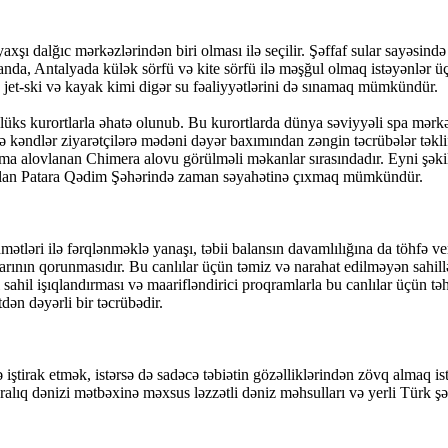
axşı dalğıc mərkəzlərindən biri olması ilə seçilir. Şəffaf sular sayəsin
nda, Antalyada külək sörfü və kite sörfü ilə məşğul olmaq istəyənlər ü
g, jet-ski və kayak kimi digər su fəaliyyətlərini də sınamaq mümkündür.
üks kurortlarla əhatə olunub. Bu kurortlarda dünya səviyyəli spa mərkəz
kəndlər ziyarətçilərə mədəni dəyər baxımından zəngin təcrübələr təklif
ima alovlanan Chimera alovu görülməli məkanlar sırasındadır. Eyni şəki
 sayılan Patara Qədim Şəhərində zaman səyahətinə çıxmaq mümkündür.
ətləri ilə fərqlənməklə yanaşı, təbii balansın davamlılığına da töhfə ve
ğalarının qorunmasıdır. Bu canlılar üçün təmiz və narahat edilməyən sahi
i sahil işıqlandırması və maarifləndirici proqramlarla bu canlılar üçü
ən dəyərli bir təcrübədir.
də iştirak etmək, istərsə də sadəcə təbiətin gözəlliklərindən zövq almaq 
alıq dənizi mətbəxinə məxsus ləzzətli dəniz məhsulları və yerli Türk şə