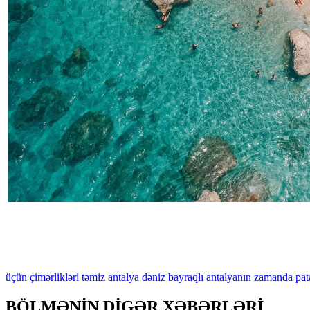
üçün
çimərlikləri
təmiz
antalya
dəniz
bayraqlı
antalyanın
zamanda
pat
BÖLMƏNİN DİGƏR XƏBƏRLƏRİ