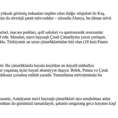
də yüksək görünüş imkanları təqdim edən dalğıc nöqtələri ilə Kaş,
çün də əlverişli şərait mövcuddur – xüsusilə Alanya, bu idman növü
ləri, macəra parkları, qolf sahələri və qastronomik restoranlar
 edir. Məsələn, mavi bayraqlı Çıralı Çimərliyinə yaxın yerləşən,
ldə, Türkiyənin ən uzun çimərliklərindən biri olan (18 km) Patara
rir. Bu çimərliklərdə həyata keçirilən ən dəyərli mühafizə
llər yaşamaq üçün həyati əhəmiyyət daşıyır. Belek, Patara və Çıralı
n təhlükəsiz çoxalma mühiti yaradır. Yumurtlama mövsümündə bu
istəsəniz, Antalyanın mavi bayraqlı çimərlikləri sizə unudulmaz anlar
rabları ilə gününüzü tamamlayıb, şəhərin rəngarəng gecə həyatını kəşf