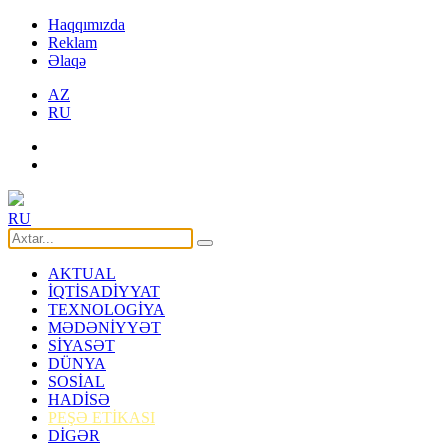
Haqqımızda
Reklam
Əlaqə
AZ
RU
RU
AKTUAL
İQTİSADİYYAT
TEXNOLOGİYA
MƏDƏNİYYƏT
SİYASƏT
DÜNYA
SOSİAL
HADİSƏ
PEŞƏ ETİKASI
DİGƏR