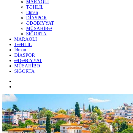
MARAQLI
TƏHLİL
İdman
DİASPOR
ƏDƏBİYYAT
MÜSAHİBƏ
SIĞORTA
MARAQLI
TƏHLİL
İdman
DİASPOR
ƏDƏBİYYAT
MÜSAHİBƏ
SIĞORTA