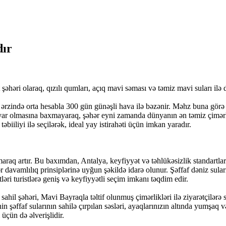
dır
şəhəri olaraq, qızılı qumları, açıq mavi səması və təmiz mavi suları ilə d
rzində orta hesabla 300 gün günəşli hava ilə bəzənir. Məhz buna görə Ant
ulyar olmasına baxmayaraq, şəhər eyni zamanda dünyanın ən təmiz çimərli
 təbiiliyi ilə seçilərək, ideal yay istirahəti üçün imkan yaradır.
 artır. Bu baxımdan, Antalya, keyfiyyət və təhlükəsizlik standartlarına
 davamlılıq prinsiplərinə uyğun şəkildə idarə olunur. Şəffaf dəniz sular
ləri turistlərə geniş və keyfiyyətli seçim imkanı təqdim edir.
il şəhəri, Mavi Bayraqla təltif olunmuş çimərlikləri ilə ziyarətçilərə sa
in şəffaf sularının sahilə çırpılan səsləri, ayaqlarınızın altında yumşaq
üçün də əlverişlidir.