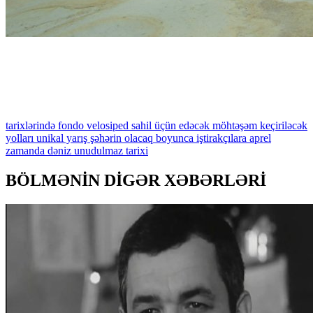
tarixlərində
fondo
velosiped
sahil
üçün
edəcək
möhtəşəm
keçiriləcək
yolları
unikal
yarış
şəhərin
olacaq
boyunca
iştirakçılara
aprel
zamanda
dəniz
unudulmaz
tarixi
BÖLMƏNİN DİGƏR XƏBƏRLƏRİ