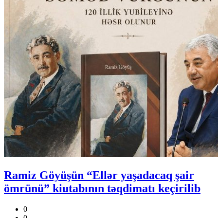
Ramiz Göyüşün “Ellər yaşadacaq şair
ömrünü” kiutabının təqdimatı keçirilib
0
0