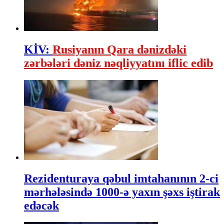
KİV:
Rusiyanın Qara dənizdəki
zərbələri dəniz nəqliyyatını iflic edib
Rezidenturaya qəbul imtahanının 2-ci
mərhələsində 1000-ə yaxın şəxs iştirak
edəcək