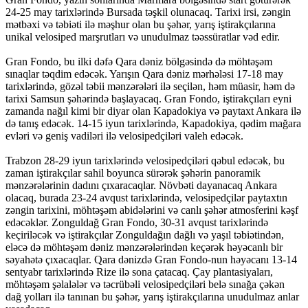
24-25 may tarixlərində Bursada təşkil olunacaq. Tarixi irsi, zəngin
mətbəxi və təbiəti ilə məşhur olan bu şəhər, yarış iştirakçılarına
unikal velosiped marşrutları və unudulmaz təəssüratlar vəd edir.
Gran Fondo, bu ilki dəfə Qara dəniz bölgəsində də möhtəşəm
sınaqlar təqdim edəcək. Yarışın Qara dəniz mərhələsi 17-18 may
tarixlərində, gözəl təbii mənzərələri ilə seçilən, həm müasir, həm də
tarixi Samsun şəhərində başlayacaq. Gran Fondo, iştirakçıları eyni
zamanda nağıl kimi bir diyar olan Kapadokiya və paytaxt Ankara ilə
də tanış edəcək. 14-15 iyun tarixlərində, Kapadokiya, qədim mağara
evləri və geniş vadiləri ilə velosipedçiləri valeh edəcək.
Trabzon 28-29 iyun tarixlərində velosipedçiləri qəbul edəcək, bu
zaman iştirakçılar sahil boyunca sürərək şəhərin panoramik
mənzərələrinin dadını çıxaracaqlar. Növbəti dayanacaq Ankara
olacaq, burada 23-24 avqust tarixlərində, velosipedçilər paytaxtın
zəngin tarixini, möhtəşəm abidələrini və canlı şəhər atmosferini kəşf
edəcəklər. Zonguldağ Gran Fondo, 30-31 avqust tarixlərində
keçiriləcək və iştirakçılar Zonguldağın dağlı və yaşıl təbiətindən,
eləcə də möhtəşəm dəniz mənzərələrindən keçərək həyəcanlı bir
səyahətə çıxacaqlar. Qara dənizdə Gran Fondo-nun həyəcanı 13-14
sentyabr tarixlərində Rize ilə sona çatacaq. Çay plantasiyaları,
möhtəşəm şəlalələr və təcrübəli velosipedçiləri belə sınağa çəkən
dağ yolları ilə tanınan bu şəhər, yarış iştirakçılarına unudulmaz anlar