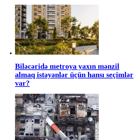
Biləcəridə metroya yaxın mənzil
almaq istəyənlər üçün hansı seçimlər
var?