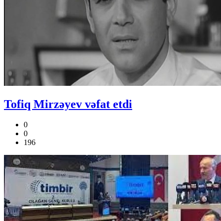
Tofiq Mirzəyev vəfat etdi
0
0
196