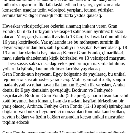
mübarizə aparırlar. İlk dəfə təşkil edilən bu yarış, eyni zamanda
konsertlər, uşaqlar üçün velosiped yarışları, ictimai yürüşlər,
seminarlar və digər maraqlı tədbirlərlə yadda qalacaq.
Həvəskar velosipedçilərə özlərini sınamaq imkanı verən Gran
Fondo, bu il də Türkiyənin velosiped səhnəsinin ayrılmaz hissəsi
olacaq. Yarış çərçivəsində il ərzində 13 fərqli vilayətdə ümumilikdə
16 yarış keçiriləcək. Yaz aylarında isə bu möhtəşəm turnirin ilk
dayanacaqlarından biri, sahil gözəlliyi ilə seçilən Kemer olacaq. 18-
19 aprel tarixlərində baş tutacaq Kemer Gran Fondo, çimərlikləri,
mavi sularla əhatələnmiş kiçik körfəzləri və 13 velosiped marşrutu
— beşi şosse, səkkizi isə dağ velosipedləri üçün nəzərdə tutulmuş
yolları ilə iştirakçılara unudulmaz təcrübə yaşadacaq.
Gran Fondo-nun həyəcanı Egey bölgəsinə də yayılaraq, bu unikal
regionda xüsusi atmosfer yaradacaq. Möhtəşəm sahil xətti, zəngin
mədəniyyəti və rahat həyatı ilə tanınan Egeyin ilk yarışları, Aralıq
dənizi ilə Egey dənizinin qovuşduğu Bodrum və Fethiyedə
keçiriləcək. Bodrum Gran Fondo (5-6 aprel), şəhərin füsunkar sahil
xətti boyunca həm idmanı, həm də mədəni kəşfləri birləşdirən bir
yarış olacaq. Ardınca, Fethiye Gran Fondo (12-13 aprel) iştirakçılara
dağların və dənizin heyranedici mənzərələri fonunda kənd yolları,
zeytun bağları və üzüm bağları arasından keçən unikal marşrutlar
təqdim edəcək.
Gran Fondo, yazın sonlarında Marmara bölgəsində start götürərək