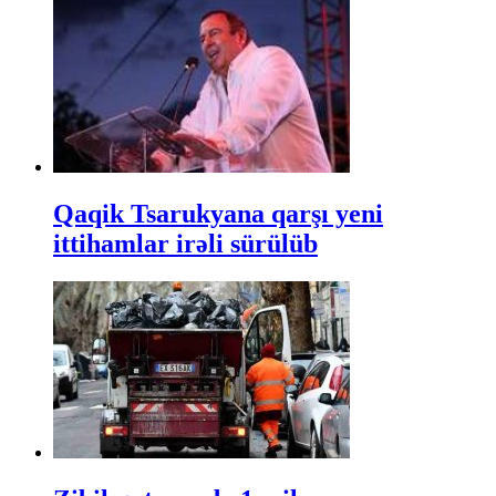
Qaqik Tsarukyana qarşı yeni
ittihamlar irəli sürülüb