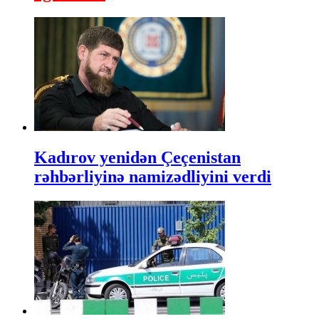
Kadırov yenidən Çeçenistan
rəhbərliyinə namizədliyini verdi