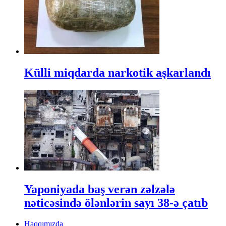
Külli miqdarda narkotik aşkarlandı
Yaponiyada baş verən zəlzələ
nəticəsində ölənlərin sayı 38-ə çatıb
Haqqımızda