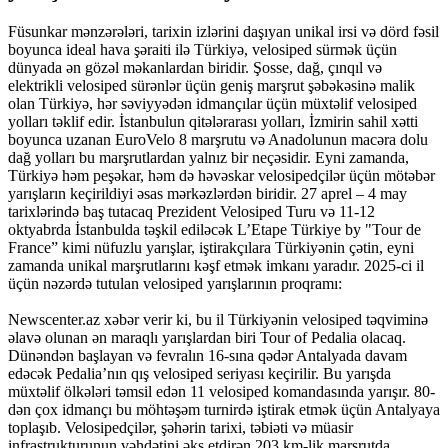
Füsunkar mənzərələri, tarixin izlərini daşıyan unikal irsi və dörd fəsil
boyunca ideal hava şəraiti ilə Türkiyə, velosiped sürmək üçün
dünyada ən gözəl məkanlardan biridir. Şosse, dağ, çınqıl və
elektrikli velosiped sürənlər üçün geniş marşrut şəbəkəsinə malik
olan Türkiyə, hər səviyyədən idmançılar üçün müxtəlif velosiped
yolları təklif edir. İstanbulun qitələrarası yolları, İzmirin sahil xətti
boyunca uzanan EuroVelo 8 marşrutu və Anadolunun macəra dolu
dağ yolları bu marşrutlardan yalnız bir neçəsidir. Eyni zamanda,
Türkiyə həm peşəkar, həm də həvəskar velosipedçilər üçün mötəbər
yarışların keçirildiyi əsas mərkəzlərdən biridir. 27 aprel – 4 may
tarixlərində baş tutacaq Prezident Velosiped Turu və 11-12
oktyabrda İstanbulda təşkil ediləcək L’Etape Türkiye by "Tour de
France” kimi nüfuzlu yarışlar, iştirakçılara Türkiyənin çətin, eyni
zamanda unikal marşrutlarını kəşf etmək imkanı yaradır. 2025-ci il
üçün nəzərdə tutulan velosiped yarışlarının proqramı:
Newscenter.az xəbər verir ki, bu il Türkiyənin velosiped təqviminə
əlavə olunan ən maraqlı yarışlardan biri Tour of Pedalia olacaq.
Dünəndən başlayan və fevralın 16-sına qədər Antalyada davam
edəcək Pedalia’nın qış velosiped seriyası keçirilir. Bu yarışda
müxtəlif ölkələri təmsil edən 11 velosiped komandasında yarışır. 80-
dən çox idmançı bu möhtəşəm turnirdə iştirak etmək üçün Antalyaya
toplaşıb. Velosipedçilər, şəhərin tarixi, təbiəti və müasir
infrastrukturunun vəhdətini əks etdirən 203 km-lik marşrutda