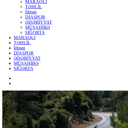
MARAQLI
TƏHLİL
İdman
DİASPOR
ƏDƏBİYYAT
MÜSAHİBƏ
SIĞORTA
MARAQLI
TƏHLİL
İdman
DİASPOR
ƏDƏBİYYAT
MÜSAHİBƏ
SIĞORTA