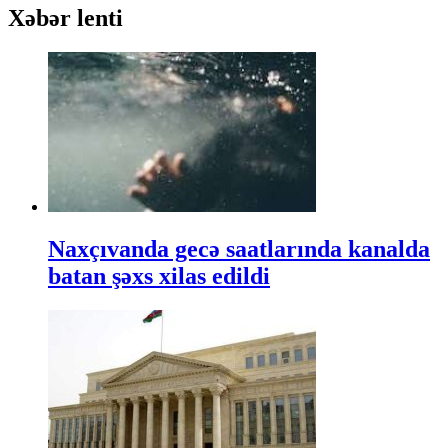
Xəbər lenti
Naxçıvanda gecə saatlarında kanalda
batan şəxs xilas edildi