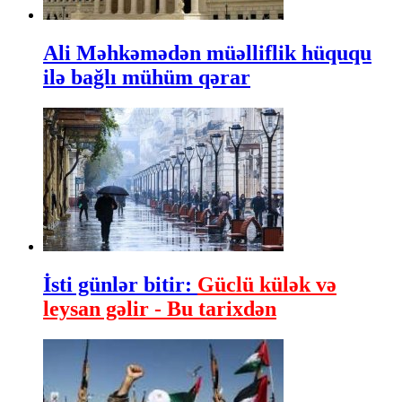
Ali Məhkəmədən müəlliflik hüququ
ilə bağlı mühüm qərar
İsti günlər bitir:
Güclü külək və
leysan gəlir - Bu tarixdən