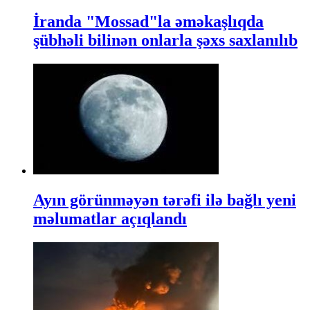
İranda "Mossad"la əməkaşlıqda
şübhəli bilinən onlarla şəxs saxlanılıb
Ayın görünməyən tərəfi ilə bağlı yeni
məlumatlar açıqlandı