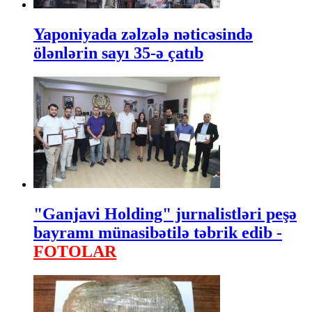
Yaponiyada zəlzələ nəticəsində
ölənlərin sayı 35-ə çatıb
"Ganjavi Holding" jurnalistləri peşə
bayramı münasibətilə təbrik edib -
FOTOLAR