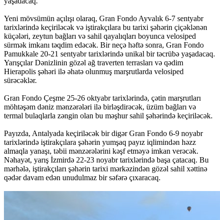
yaşadacaq.
Yeni mövsümün açılışı olaraq, Gran Fondo Ayvalık 6-7 sentyabr
tarixlərində keçiriləcək və iştirakçılara bu tarixi şəhərin çiçəklənən
küçələri, zeytun bağları və sahil qayalıqları boyunca velosiped
sürmək imkanı təqdim edəcək. Bir neçə həftə sonra, Gran Fondo
Pamukkale 20-21 sentyabr tarixlərində unikal bir təcrübə yaşadacaq.
Yarışçılar Dənizlinin gözəl ağ traverten terrasları və qədim
Hierapolis şəhəri ilə əhatə olunmuş marşrutlarda velosiped
sürəcəklər.
Gran Fondo Çeşme 25-26 oktyabr tarixlərində, çətin marşrutları
möhtəşəm dəniz mənzərələri ilə birləşdirəcək, üzüm bağları və
termal bulaqlarla zəngin olan bu məşhur sahil şəhərində keçiriləcək.
Payızda, Antalyada keçiriləcək bir digər Gran Fondo 6-9 noyabr
tarixlərində iştirakçılara şəhərin yumşaq payız iqlimindən həzz
almaqla yanaşı, təbii mənzərələrini kəşf etməyə imkan verəcək.
Nəhayət, yarış İzmirdə 22-23 noyabr tarixlərində başa çatacaq. Bu
mərhələ, iştirakçıları şəhərin tarixi mərkəzindən gözəl sahil xəttinə
qədər davam edən unudulmaz bir səfərə çıxaracaq.