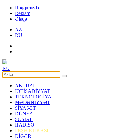
Haqqımızda
Reklam
Əlaqə
AZ
RU
RU
AKTUAL
İQTİSADİYYAT
TEXNOLOGİYA
MƏDƏNİYYƏT
SİYASƏT
DÜNYA
SOSİAL
HADİSƏ
PEŞƏ ETİKASI
DİGƏR