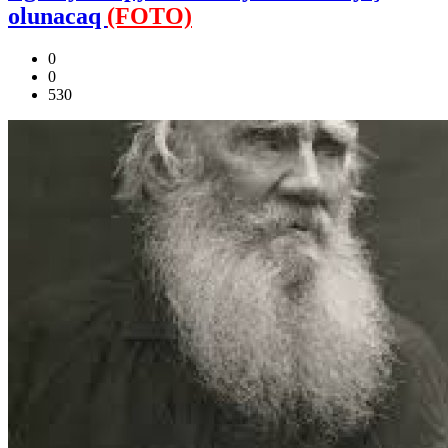
olunacaq
(FOTO)
0
0
530