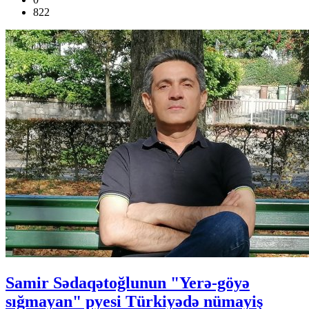
822
Samir Sədaqətoğlunun "Yerə-göyə
sığmayan" pyesi Türkiyədə nümayiş