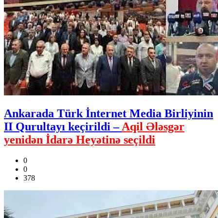
Ankarada Türk İnternet Media Birliyinin
II Qurultayı keçirildi –
Aqil Ələsgər
yenidən İdarə Heyətinə seçildi
0
0
378