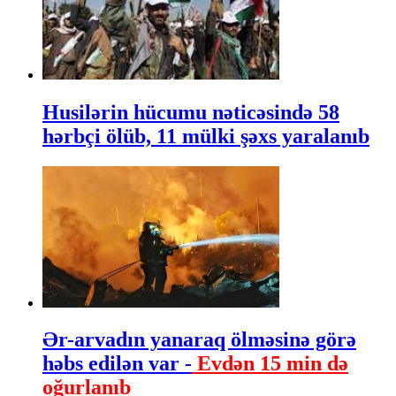
Husilərin hücumu nəticəsində 58
hərbçi ölüb, 11 mülki şəxs yaralanıb
Ər-arvadın yanaraq ölməsinə görə
həbs edilən var -
Evdən 15 min də
oğurlanıb