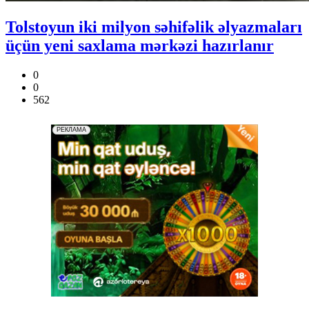
Tolstoyun iki milyon səhifəlik əlyazmaları
üçün yeni saxlama mərkəzi hazırlanır
0
0
562