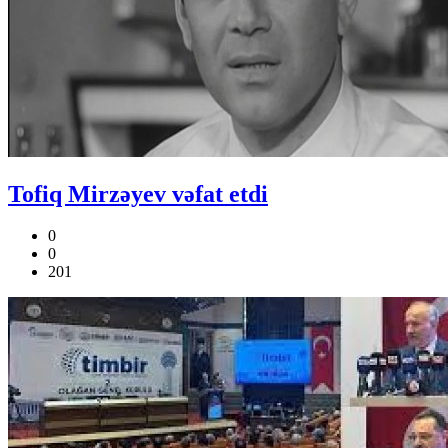
Tofiq Mirzəyev vəfat etdi
0
0
201