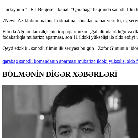
Türkiyənin "TRT Belgesel" kanalı "Qarabağ" haqqında sənədli film ha
7News.Az klubun mətbuat xidmətinə istinadən xəbər verir ki, üç seriy
Filmdə Ağdam təmsilçisinin torpaqlarımızın işğal altında olduğu vaxt
fədakarlıqla mübarizə aparması, son 11 ildəki yüksəlişi ilə əldə etdiyi 
Qeyd edək ki, sənədli filmin ilk seriyası bu gün - Zəfər Gününün il
qarabağ
sənədli
komandanın
aparması
mübarizə
ildəki
yüksəlişi
əldə
f
BÖLMƏNİN DİGƏR XƏBƏRLƏRİ