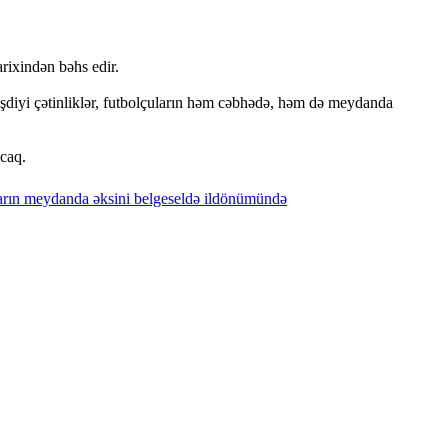
rixindən bəhs edir.
şdiyi çətinliklər, futbolçuların həm cəbhədə, həm də meydanda
caq.
arın
meydanda
əksini
belgeseldə
ildönümündə