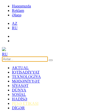
Haqqımızda
Reklam
Əlaqə
AZ
RU
RU
AKTUAL
İQTİSADİYYAT
TEXNOLOGİYA
MƏDƏNİYYƏT
SİYASƏT
DÜNYA
SOSİAL
HADİSƏ
PEŞƏ ETİKASI
DİGƏR