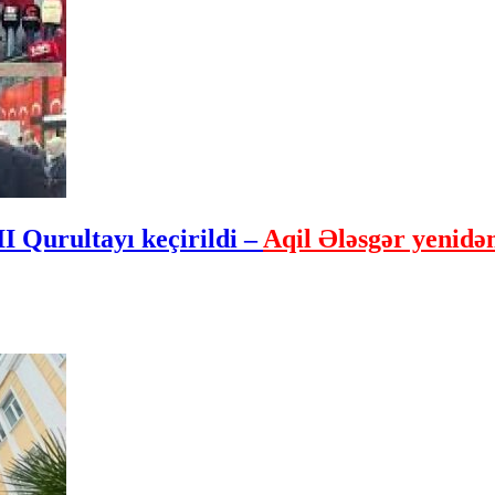
I Qurultayı keçirildi –
Aqil Ələsgər yenidən