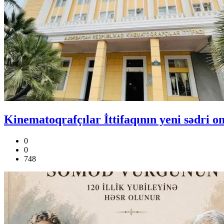
Kinematoqrafçılar İttifaqının yeni sədri o
0
0
748