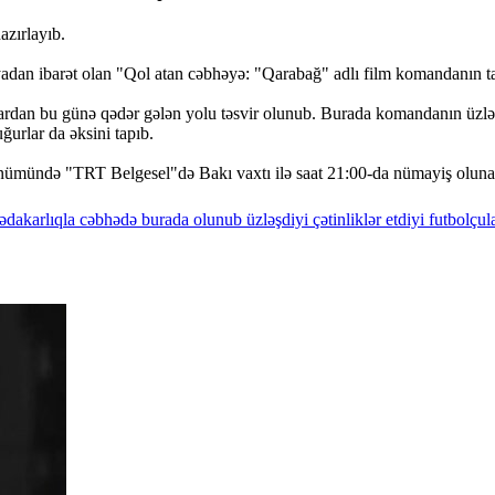
zırlayıb.
adan ibarət olan "Qol atan cəbhəyə: "Qarabağ" adlı film komandanın ta
lardan bu günə qədər gələn yolu təsvir olunub. Burada komandanın üzlə
uğurlar da əksini tapıb.
dönümündə "TRT Belgesel"də Bakı vaxtı ilə saat 21:00-da nümayiş oluna
ədakarlıqla
cəbhədə
burada
olunub
üzləşdiyi
çətinliklər
etdiyi
futbolçul