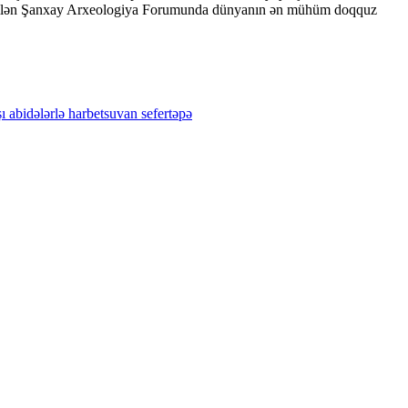
keçirilən Şanxay Arxeologiya Forumunda dünyanın ən mühüm doqquz
ı
abidələrlə
harbetsuvan
sefertəpə