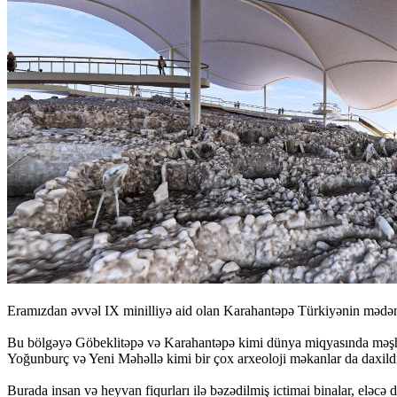
Eramızdan əvvəl IX minilliyə aid olan Karahantəpə Türkiyənin mədəni 
Bu bölgəyə Göbeklitəpə və Karahantəpə kimi dünya miqyasında məşhur
Yoğunburç və Yeni Məhəllə kimi bir çox arxeoloji məkanlar da daxildi
Burada insan və heyvan fiqurları ilə bəzədilmiş ictimai binalar, eləcə 