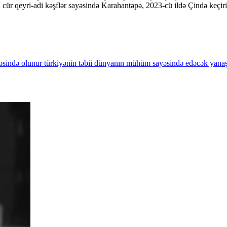
Bu cür qeyri-adi kəşflər sayəsində Karahantəpə, 2023-cü ildə Çində 
əsində
olunur
türkiyənin
təbii
dünyanın
mühüm
sayəsində
edəcək
yanaş