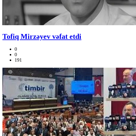
Tofiq Mirzəyev vəfat etdi
0
0
191