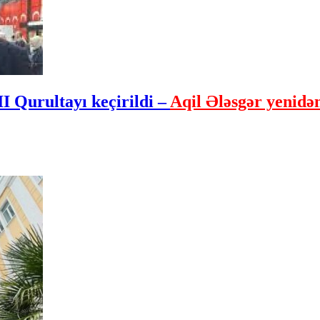
I Qurultayı keçirildi –
Aqil Ələsgər yenidən