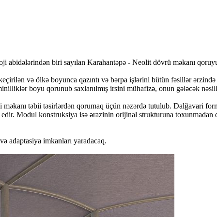
ji abidələrindən biri sayılan Karahantəpə - Neolit dövrü məkanı qoruyu
eçirilən və ölkə boyunca qazıntı və bərpa işlərini bütün fəsillər ərzin
nilliklər boyu qorunub saxlanılmış irsini mühafizə, onun gələcək nəsil
məkanı təbii təsirlərdən qorumaq üçün nəzərdə tutulub. Dalğavari form
u edir. Modul konstruksiya isə ərazinin orijinal strukturuna toxunmadan
və adaptasiya imkanları yaradacaq.