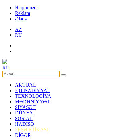
Haqqımızda
Reklam
Əlaqə
AZ
RU
RU
AKTUAL
İQTİSADİYYAT
TEXNOLOGİYA
MƏDƏNİYYƏT
SİYASƏT
DÜNYA
SOSİAL
HADİSƏ
PEŞƏ ETİKASI
DİGƏR