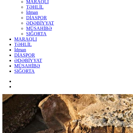
MARAQLI
TƏHLİL
İdman
DİASPOR
ƏDƏBİYYAT
MÜSAHİBƏ
SIĞORTA
MARAQLI
TƏHLİL
İdman
DİASPOR
ƏDƏBİYYAT
MÜSAHİBƏ
SIĞORTA