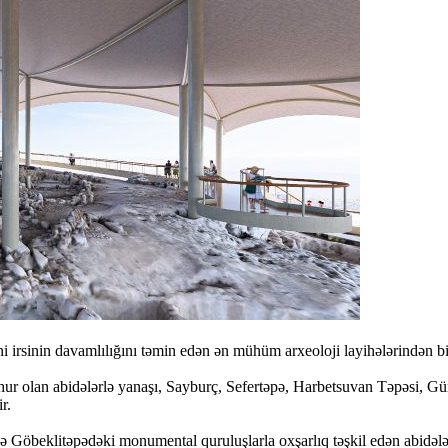
irsinin davamlılığını təmin edən ən mühüm arxeoloji layihələrindən bir
 olan abidələrlə yanaşı, Sayburç, Sefertəpə, Harbetsuvan Təpəsi, Gür
r.
də Göbeklitəpədəki monumental quruluşlarla oxşarlıq təşkil edən abidələr