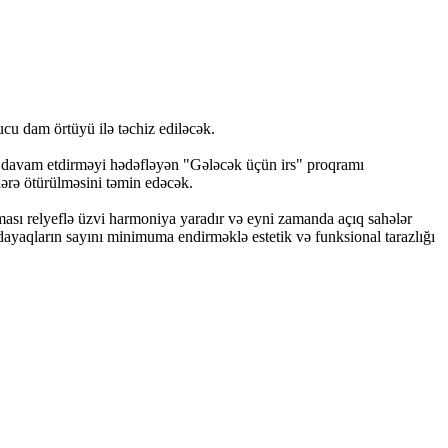
cu dam örtüyü ilə təchiz ediləcək.
də davam etdirməyi hədəfləyən "Gələcək üçün irs" proqramı
lərə ötürülməsini təmin edəcək.
ası relyeflə üzvi harmoniya yaradır və eyni zamanda açıq sahələr
 dayaqların sayını minimuma endirməklə estetik və funksional tarazlığı