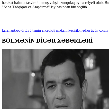
hərəkət halında təsvir olunmuş vəhşi uzunqulaq oyma relyefi olub. 
"Sahə Tədqiqatı və Araşdırma" layihəsindən biri seçilib.
karahantəpə
örtüyü
təmin
arxeoloji
məkanı
keçirilən
edən
üçün
çərçiv
BÖLMƏNİN DİGƏR XƏBƏRLƏRİ