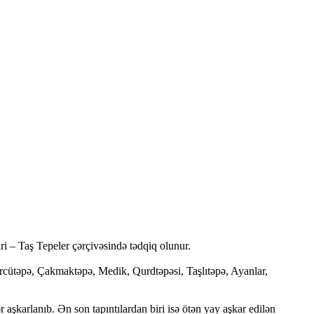
i – Taş Tepeler çərçivəsində tədqiq olunur.
cütəpə, Çakmaktəpə, Medik, Qurdtəpəsi, Taşlıtəpə, Ayanlar,
 aşkarlanıb. Ən son tapıntılardan biri isə ötən yay aşkar edilən