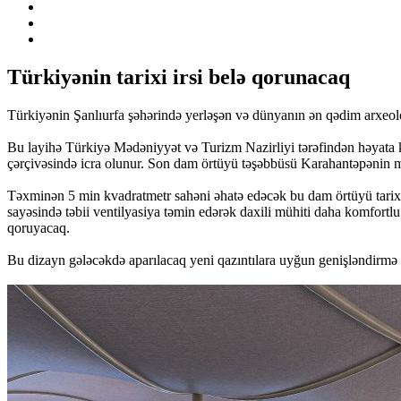
Türkiyənin tarixi irsi belə qorunacaq
Türkiyənin Şanlıurfa şəhərində yerləşən və dünyanın ən qədim arxeolo
Bu layihə Türkiyə Mədəniyyət və Turizm Nazirliyi tərəfindən həyata k
çərçivəsində icra olunur. Son dam örtüyü təşəbbüsü Karahantəpənin mi
Təxminən 5 min kvadratmetr sahəni əhatə edəcək bu dam örtüyü tarixi 
sayəsində təbii ventilyasiya təmin edərək daxili mühiti daha komfortl
qoruyacaq.
Bu dizayn gələcəkdə aparılacaq yeni qazıntılara uyğun genişləndirmə 