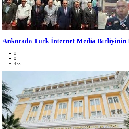
Ankarada Türk İnternet Media Birliyinin I
0
0
373