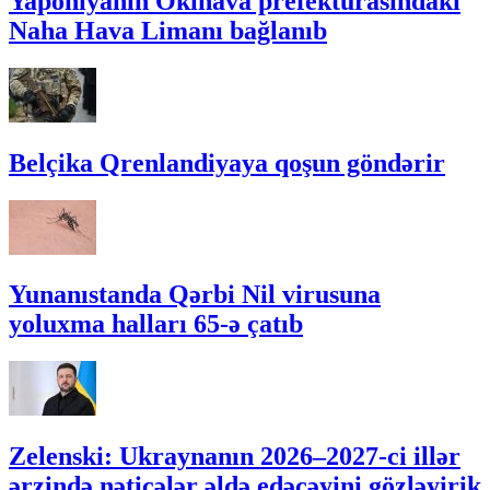
Yaponiyanın Okinava prefekturasındakı
Naha Hava Limanı bağlanıb
Belçika Qrenlandiyaya qoşun göndərir
Yunanıstanda Qərbi Nil virusuna
yoluxma halları 65-ə çatıb
Zelenski: Ukraynanın 2026–2027-ci illər
ərzində nəticələr əldə edəcəyini gözləyirik