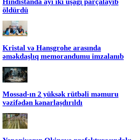
Hindistanda ayı iki uşağı parçalayıb
öldürdü
Kristal və Hansgrohe arasında
əməkdaşlıq memorandumu imzalanıb
Mossad-ın 2 yüksək rütbəli məmuru
vəzifədən kənarlaşdırıldı