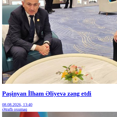
Paşinyan İlham Əliyevə zəng etdi
08.08.2026, 13:40
Ətraflı oxumaq