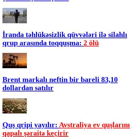
İranda təhlükəsizlik qüvvələri ilə silahlı
qrup arasında toqquşma:
2 ölü
Brent markalı neftin bir bareli 83,10
dollardan satılır
Quş qripi yayılır:
Avstraliya ev quşlarını
qapalı şəraitə keçirir