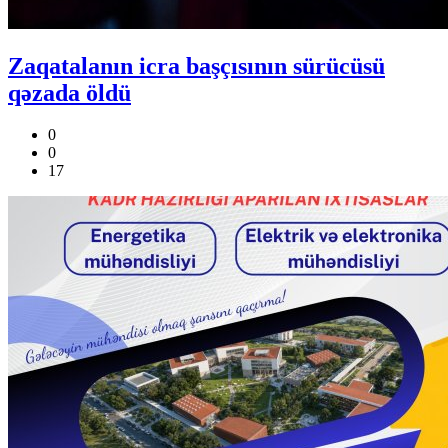
Zaqatalanın icra başçısının sürücüsü
qəzada öldü
0
0
17