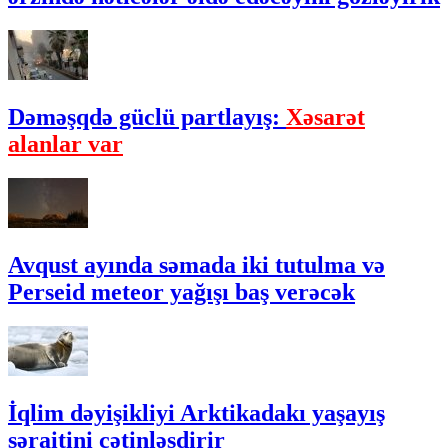
Dəməşqdə güclü partlayış:
Xəsarət
alanlar var
Avqust ayında səmada iki tutulma və
Perseid meteor yağışı baş verəcək
İqlim dəyişikliyi Arktikadakı yaşayış
şəraitini çətinləşdirir