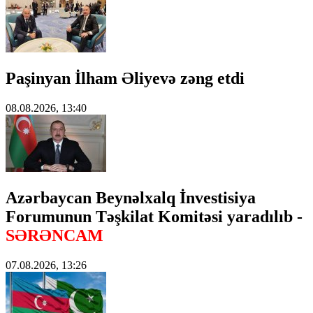
Paşinyan İlham Əliyevə zəng etdi
08.08.2026, 13:40
Azərbaycan Beynəlxalq İnvestisiya
Forumunun Təşkilat Komitəsi yaradılıb -
SƏRƏNCAM
07.08.2026, 13:26