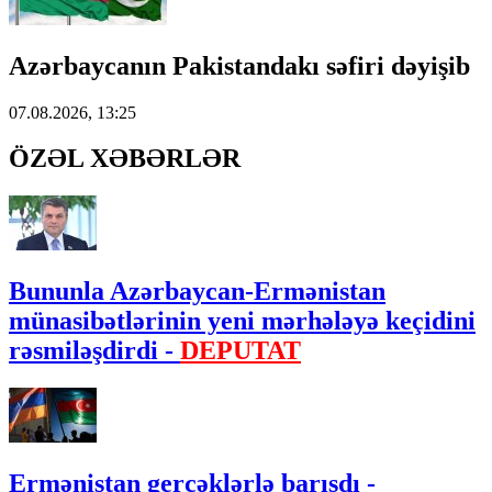
Azərbaycanın Pakistandakı səfiri dəyişib
07.08.2026, 13:25
ÖZƏL XƏBƏRLƏR
Bununla Azərbaycan-Ermənistan
münasibətlərinin yeni mərhələyə keçidini
rəsmiləşdirdi -
DEPUTAT
Ermənistan gerçəklərlə barışdı -