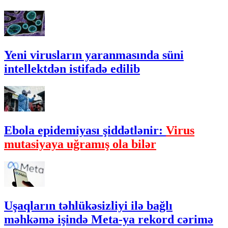
Yeni virusların yaranmasında süni
intellektdən istifadə edilib
Ebola epidemiyası şiddətlənir:
Virus
mutasiyaya uğramış ola bilər
Uşaqların təhlükəsizliyi ilə bağlı
məhkəmə işində Meta-ya rekord cərimə