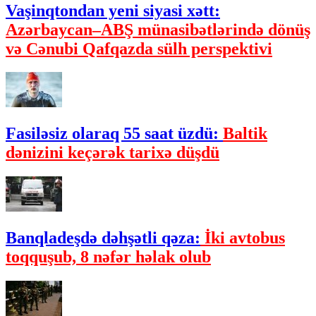
Vaşinqtondan yeni siyasi xətt:
Azərbaycan–ABŞ münasibətlərində dönüş
və Cənubi Qafqazda sülh perspektivi
Fasiləsiz olaraq 55 saat üzdü:
Baltik
dənizini keçərək tarixə düşdü
Banqladeşdə dəhşətli qəza:
İki avtobus
toqquşub, 8 nəfər həlak olub