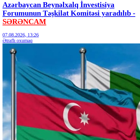
Azərbaycan Beynəlxalq İnvestisiya
Forumunun Təşkilat Komitəsi yaradılıb -
SƏRƏNCAM
07.08.2026, 13:26
Ətraflı oxumaq