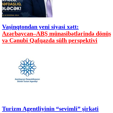
Vaşinqtondan yeni siyasi xətt:
Azərbaycan–ABŞ münasibətlərində dönüş
və Cənubi Qafqazda sülh perspektivi
Turizm Agentliyinin “sevimli” şirkəti