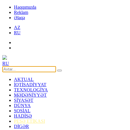
Haqqımızda
Reklam
Əlaqə
AZ
RU
RU
AKTUAL
İQTİSADİYYAT
TEXNOLOGİYA
MƏDƏNİYYƏT
SİYASƏT
DÜNYA
SOSİAL
HADİSƏ
PEŞƏ ETİKASI
DİGƏR