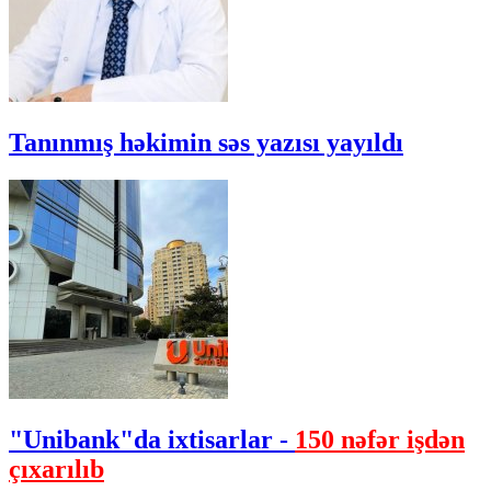
Tanınmış həkimin səs yazısı yayıldı
"Unibank"da ixtisarlar -
150 nəfər işdən
çıxarılıb