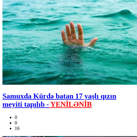
Samuxda Kürdə batan 17 yaşlı qızın
meyiti tapılıb -
YENİLƏNİB
0
0
16