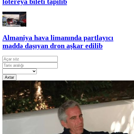
lotereya bileti tapılıb
Almaniya hava limanında partlayıcı
maddə daşıyan dron aşkar edilib
Axtar