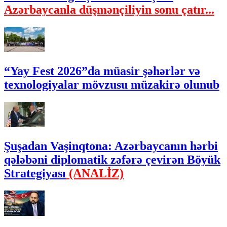
Azərbaycanla düşmənçiliyin sonu çatır...
“Yay Fest 2026”da müasir şəhərlər və
texnologiyalar mövzusu müzakirə olunub
Şuşadan Vaşinqtona: Azərbaycanın hərbi
qələbəni diplomatik zəfərə çevirən Böyük
Strategiyası
(ANALİZ)