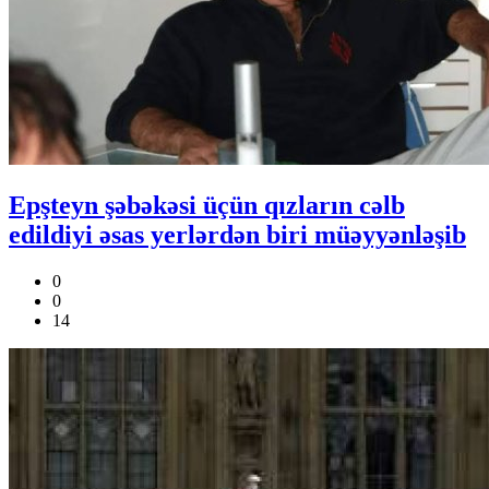
Epşteyn şəbəkəsi üçün qızların cəlb
edildiyi əsas yerlərdən biri müəyyənləşib
0
0
14