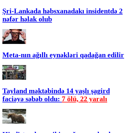
Şri-Lankada həbsxanadakı insidentdə 2
nəfər həlak olub
Meta-nın ağıllı eynəkləri qadağan edilir
Tayland məktəbində 14 yaşlı şagird
faciəyə səbəb oldu:
7 ölü, 22 yaralı