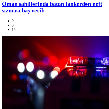
Oman sahillərində batan tankerdən neft
sızması baş verib
0
0
16