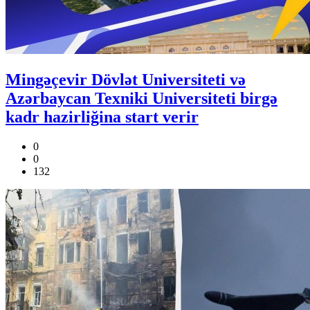
Mingəçevir Dövlət Universiteti və
Azərbaycan Texniki Universiteti birgə
kadr hazirliğina start verir
0
0
132