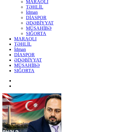
MARAQLI
TƏHLİL
İdman
DİASPOR
ƏDƏBİYYAT
MÜSAHİBƏ
SIĞORTA
MARAQLI
TƏHLİL
İdman
DİASPOR
ƏDƏBİYYAT
MÜSAHİBƏ
SIĞORTA