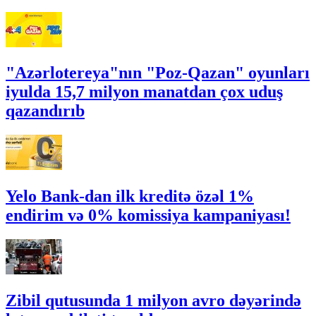
"Azərlotereya"nın "Poz-Qazan" oyunları
iyulda 15,7 milyon manatdan çox uduş
qazandırıb
Yelo Bank-dan ilk kreditə özəl 1%
endirim və 0% komissiya kampaniyası!
Zibil qutusunda 1 milyon avro dəyərində