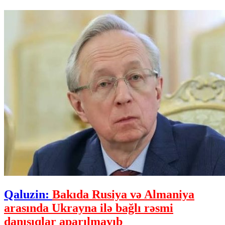
Qaluzin:
Bakıda Rusiya və Almaniya
arasında Ukrayna ilə bağlı rəsmi
danışıqlar aparılmayıb