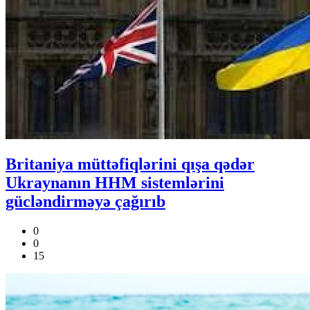
Britaniya müttəfiqlərini qışa qədər
Ukraynanın HHM sistemlərini
gücləndirməyə çağırıb
0
0
15