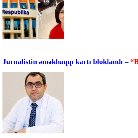
Jurnalistin əməkhaqqı kartı bloklandı –
“B