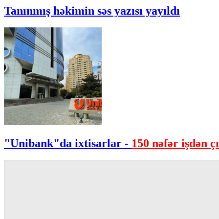
Tanınmış həkimin səs yazısı yayıldı
"Unibank"da ixtisarlar -
150 nəfər işdən çı