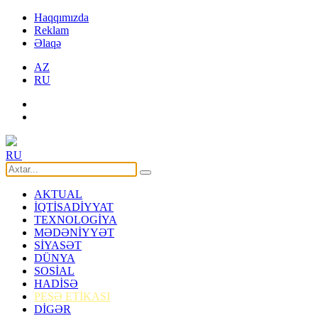
Haqqımızda
Reklam
Əlaqə
AZ
RU
RU
AKTUAL
İQTİSADİYYAT
TEXNOLOGİYA
MƏDƏNİYYƏT
SİYASƏT
DÜNYA
SOSİAL
HADİSƏ
PEŞƏ ETİKASI
DİGƏR