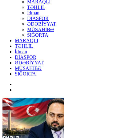
MARAQLI
TƏHLİL
İdman
DİASPOR
ƏDƏBİYYAT
MÜSAHİBƏ
SIĞORTA
MARAQLI
TƏHLİL
İdman
DİASPOR
ƏDƏBİYYAT
MÜSAHİBƏ
SIĞORTA