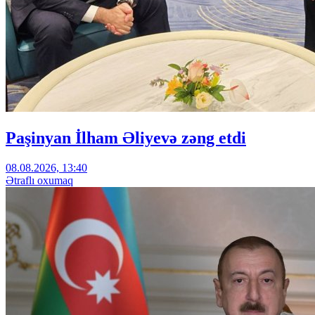
Paşinyan İlham Əliyevə zəng etdi
08.08.2026, 13:40
Ətraflı oxumaq