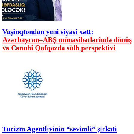
Vaşinqtondan yeni siyasi xətt:
Azərbaycan–ABŞ münasibətlərində dönüş
və Cənubi Qafqazda sülh perspektivi
Turizm Agentliyinin “sevimli” şirkəti