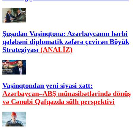
Şuşadan Vaşinqtona: Azərbaycanın hərbi
qələbəni diplomatik zəfərə çevirən Böyük
Strategiyası
(ANALİZ)
Vaşinqtondan yeni siyasi xətt:
Azərbaycan–ABŞ münasibətlərində dönüş
və Cənubi Qafqazda sülh perspektivi