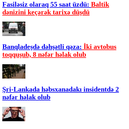
Fasiləsiz olaraq 55 saat üzdü:
Baltik
dənizini keçərək tarixə düşdü
Banqladeşdə dəhşətli qəza:
İki avtobus
toqquşub, 8 nəfər həlak olub
Şri-Lankada həbsxanadakı insidentdə 2
nəfər həlak olub