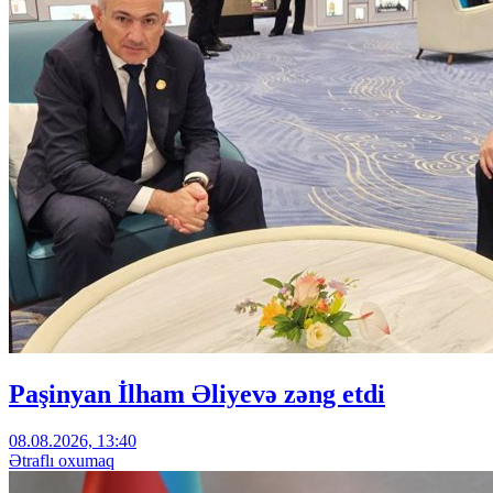
Paşinyan İlham Əliyevə zəng etdi
08.08.2026, 13:40
Ətraflı oxumaq