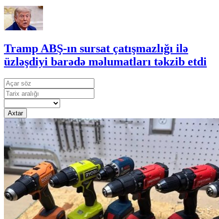
Tramp ABŞ-ın sursat çatışmazlığı ilə
üzləşdiyi barədə məlumatları təkzib etdi
Axtar