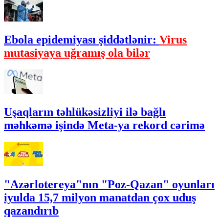
Ebola epidemiyası şiddətlənir:
Virus
mutasiyaya uğramış ola bilər
Uşaqların təhlükəsizliyi ilə bağlı
məhkəmə işində Meta-ya rekord cərimə
"Azərlotereya"nın "Poz-Qazan" oyunları
iyulda 15,7 milyon manatdan çox uduş
qazandırıb