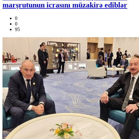
marşrutunun icrasını müzakirə ediblər
0
0
95