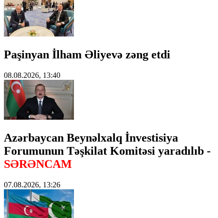
Paşinyan İlham Əliyevə zəng etdi
08.08.2026, 13:40
Azərbaycan Beynəlxalq İnvestisiya
Forumunun Təşkilat Komitəsi yaradılıb -
SƏRƏNCAM
07.08.2026, 13:26