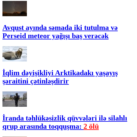
Avqust ayında səmada iki tutulma və
Perseid meteor yağışı baş verəcək
İqlim dəyişikliyi Arktikadakı yaşayış
şəraitini çətinləşdirir
İranda təhlükəsizlik qüvvələri ilə silahlı
qrup arasında toqquşma:
2 ölü