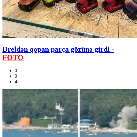
Dreldən qopan parça gözünə girdi -
FOTO
0
0
42