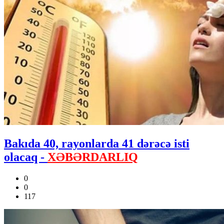
Bakıda 40, rayonlarda 41 dərəcə isti
olacaq -
XƏBƏRDARLIQ
0
0
117