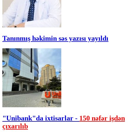
Tanınmış həkimin səs yazısı yayıldı
"Unibank"da ixtisarlar -
150 nəfər işdən
çıxarılıb