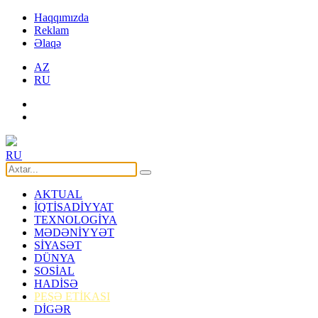
Haqqımızda
Reklam
Əlaqə
AZ
RU
RU
AKTUAL
İQTİSADİYYAT
TEXNOLOGİYA
MƏDƏNİYYƏT
SİYASƏT
DÜNYA
SOSİAL
HADİSƏ
PEŞƏ ETİKASI
DİGƏR