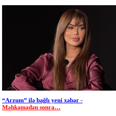
“Arzum” ilə bağlı yeni xəbər -
Məhkəmədən sonra…