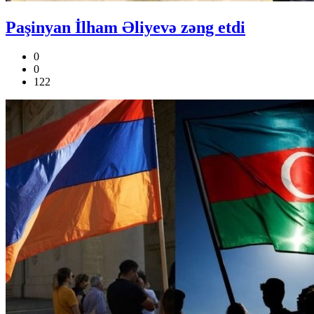
Paşinyan İlham Əliyevə zəng etdi
0
0
122