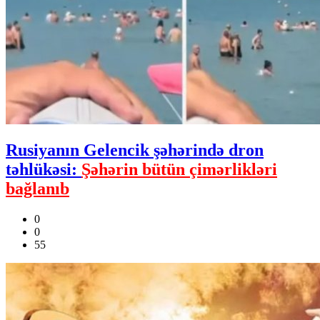
Rusiyanın Gelencik şəhərində dron
təhlükəsi:
Şəhərin bütün çimərlikləri
bağlanıb
0
0
55