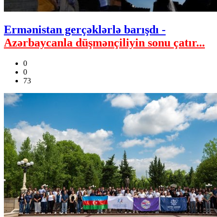
Ermənistan gerçəklərlə barışdı -
Azərbaycanla düşmənçiliyin sonu çatır...
0
0
73