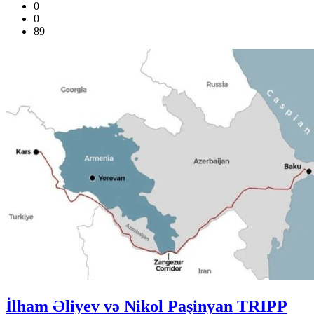
0
0
89
İlham Əliyev və Nikol Paşinyan TRIPP