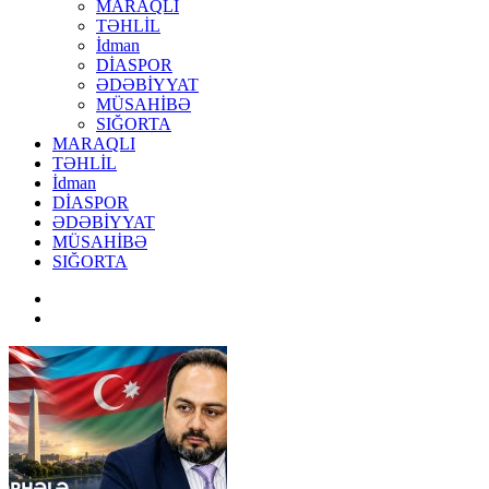
MARAQLI
TƏHLİL
İdman
DİASPOR
ƏDƏBİYYAT
MÜSAHİBƏ
SIĞORTA
MARAQLI
TƏHLİL
İdman
DİASPOR
ƏDƏBİYYAT
MÜSAHİBƏ
SIĞORTA