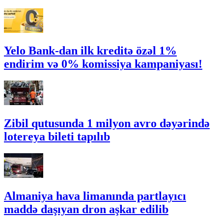
Yelo Bank-dan ilk kreditə özəl 1%
endirim və 0% komissiya kampaniyası!
Zibil qutusunda 1 milyon avro dəyərində
lotereya bileti tapılıb
Almaniya hava limanında partlayıcı
maddə daşıyan dron aşkar edilib