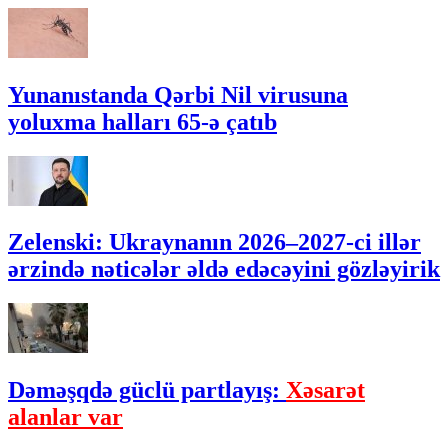
Yunanıstanda Qərbi Nil virusuna
yoluxma halları 65-ə çatıb
Zelenski: Ukraynanın 2026–2027-ci illər
ərzində nəticələr əldə edəcəyini gözləyirik
Dəməşqdə güclü partlayış:
Xəsarət
alanlar var