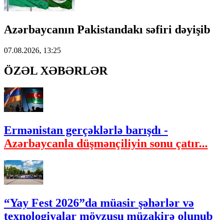
Azərbaycanın Pakistandakı səfiri dəyişib
07.08.2026, 13:25
ÖZƏL XƏBƏRLƏR
Ermənistan gerçəklərlə barışdı -
Azərbaycanla düşmənçiliyin sonu çatır...
“Yay Fest 2026”da müasir şəhərlər və
texnologiyalar mövzusu müzakirə olunub