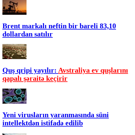
Brent markalı neftin bir bareli 83,10
dollardan satılır
Quş qripi yayılır:
Avstraliya ev quşlarını
qapalı şəraitə keçirir
Yeni virusların yaranmasında süni
intellektdən istifadə edilib