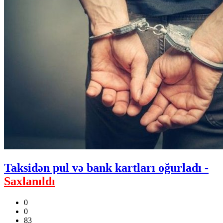
Taksidən pul və bank kartları oğurladı -
Saxlanıldı
0
0
83