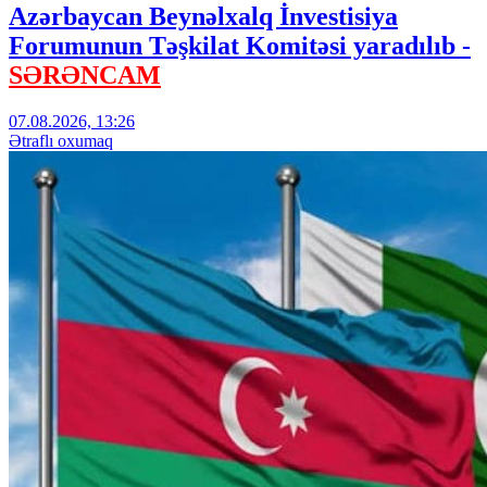
Azərbaycan Beynəlxalq İnvestisiya
Forumunun Təşkilat Komitəsi yaradılıb -
SƏRƏNCAM
07.08.2026, 13:26
Ətraflı oxumaq