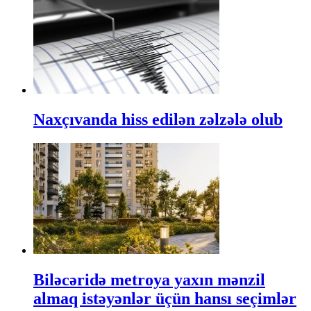
Naxçıvanda hiss edilən zəlzələ olub
Biləcəridə metroya yaxın mənzil
almaq istəyənlər üçün hansı seçimlər