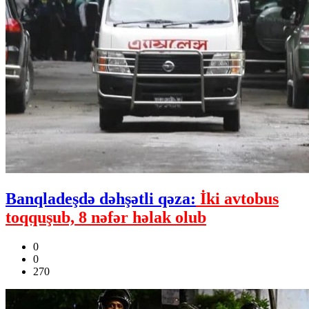
Banqladeşdə dəhşətli qəza:
İki avtobus
toqquşub, 8 nəfər həlak olub
0
0
270