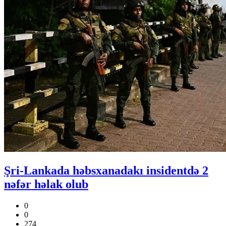
Şri-Lankada həbsxanadakı insidentdə 2
nəfər həlak olub
0
0
274