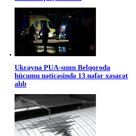
Ukrayna PUA-sının Belqoroda
hücumu nəticəsində 13 nəfər xəsarət
alıb