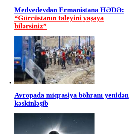
Medvedevdən Ermənistana HƏDƏ:
“Gürcüstanın taleyini yaşaya
bilərsiniz”
Avropada miqrasiya böhranı yenidən
kəskinləşib