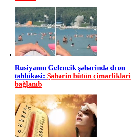
Rusiyanın Gelencik şəhərində dron
təhlükəsi:
Şəhərin bütün çimərlikləri
bağlanıb