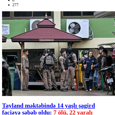
0
277
Tayland məktəbində 14 yaşlı şagird
faciəyə səbəb oldu:
7 ölü, 22 yaralı