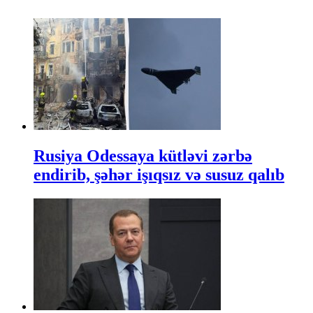
Rusiya Odessaya kütləvi zərbə
endirib, şəhər işıqsız və susuz qalıb