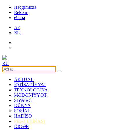
Haqqımızda
Reklam
Əlaqə
AZ
RU
RU
AKTUAL
İQTİSADİYYAT
TEXNOLOGİYA
MƏDƏNİYYƏT
SİYASƏT
DÜNYA
SOSİAL
HADİSƏ
PEŞƏ ETİKASI
DİGƏR