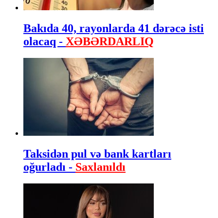
Bakıda 40, rayonlarda 41 dərəcə isti
olacaq -
XƏBƏRDARLIQ
Taksidən pul və bank kartları
oğurladı -
Saxlanıldı