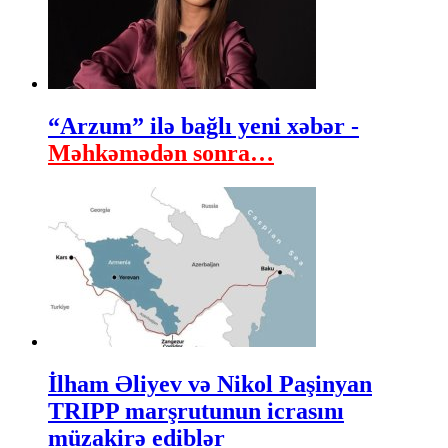
“Arzum” ilə bağlı yeni xəbər -
Məhkəmədən sonra…
İlham Əliyev və Nikol Paşinyan
TRIPP marşrutunun icrasını
müzakirə ediblər