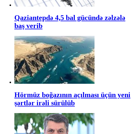
Qaziantepdə 4,5 bal gücündə zəlzələ
baş verib
Hörmüz boğazının açılması üçün yeni
şərtlər irəli sürülüb