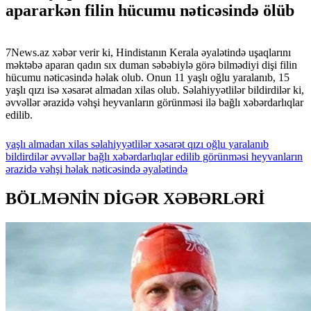
apararkən filin hücumu nəticəsində ölüb
7News.az xəbər verir ki, Hindistanın Kerala əyalətində uşaqlarını
məktəbə aparan qadın sıx duman səbəbiylə görə bilmədiyi dişi filin
hücumu nəticəsində həlak olub. Onun 11 yaşlı oğlu yaralanıb, 15
yaşlı qızı isə xəsarət almadan xilas olub. Səlahiyyətlilər bildirdilər ki,
əvvəllər ərazidə vəhşi heyvanların görünməsi ilə bağlı xəbərdarlıqlar
edilib.
yaşlı
almadan
xilas
səlahiyyətlilər
xəsarət
qızı
oğlu
yaralanıb
bildirdilər
əvvəllər
bağlı
xəbərdarlıqlar
edilib
görünməsi
heyvanların
ərazidə
vəhşi
həlak
nəticəsində
əyalətində
BÖLMƏNİN DİGƏR XƏBƏRLƏRİ