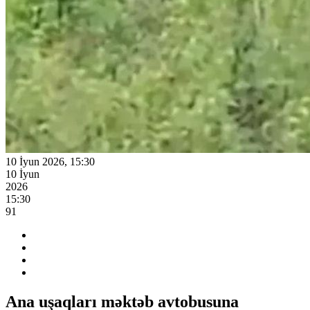
10 İyun 2026, 15:30
10 İyun
2026
15:30
91
Ana uşaqları məktəb avtobusuna