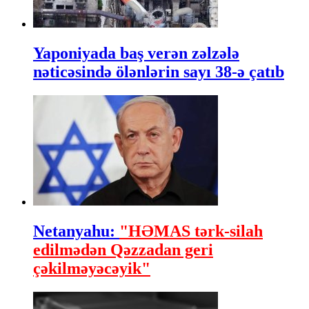
Yaponiyada baş verən zəlzələ
nəticəsində ölənlərin sayı 38-ə çatıb
Netanyahu:
"HƏMAS tərk-silah
edilmədən Qəzzadan geri
çəkilməyəcəyik"