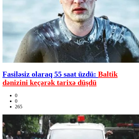
Fasiləsiz olaraq 55 saat üzdü:
Baltik
dənizini keçərək tarixə düşdü
0
0
265