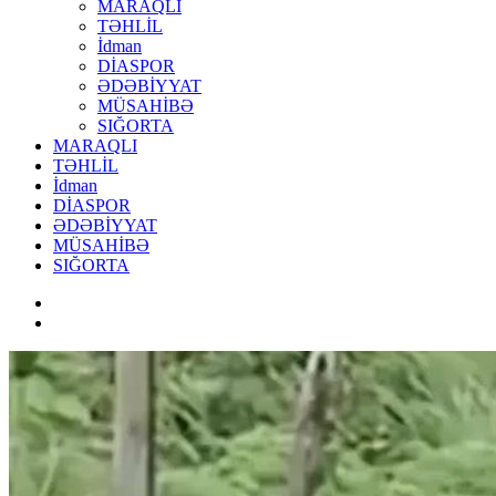
MARAQLI
TƏHLİL
İdman
DİASPOR
ƏDƏBİYYAT
MÜSAHİBƏ
SIĞORTA
MARAQLI
TƏHLİL
İdman
DİASPOR
ƏDƏBİYYAT
MÜSAHİBƏ
SIĞORTA