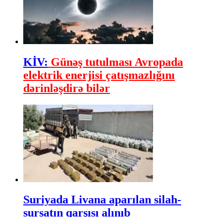
KİV:
Günəş tutulması Avropada
elektrik enerjisi çatışmazlığını
dərinləşdirə bilər
Suriyada Livana aparılan silah-
sursatın qarşısı alınıb