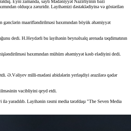
ratdıq. Eyni zamanda, saytı Mədəniyyət Nazirliyinin bəzi
axımından olduqca zəruridir. Layihəmizi dəstəklədiyinə və göstərilən
in gənclərin maarifləndirilməsi baxımından böyük əhəmiyyət
duğunu dedi. H.Heydərli bu layihənin beynəlxalq arenada təqdimatının
enişləndirilməsi baxımından mühüm əhəmiyyət kəsb elədiyini dedi.
etdi. Ə.Vəliyev milli-mədəni abidələrin yerləşdiyi ərazilərə qədər
lməsinin vacibliyini qeyd etdi.
i ilə yaradılıb. Layihənin rəsmi media tərəfdaşı "The Seven Media