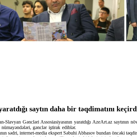
aratdığı saytın daha bir təqdimatını keçir
avyan Gəncləri Assosiasiyasının yaratdığı AzeArt.az saytının növbə
nümayəndələri, gənclər iştirak ediblər.
ının sədri, internet-media ekspert Səbuhi Abbasov bundan öncəki təqdi