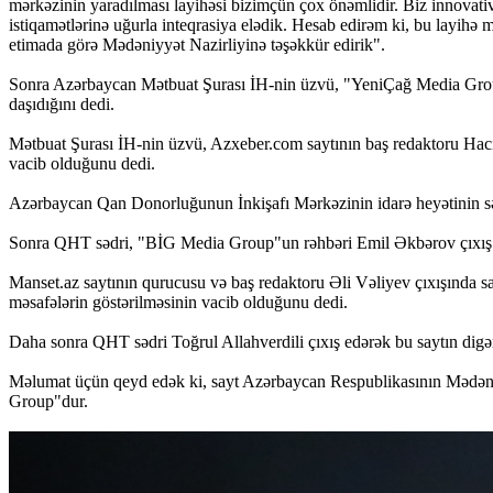
mərkəzinin yaradılması layihəsi bizimçün çox önəmlidir. Biz innovati
istiqamətlərinə uğurla inteqrasiya elədik. Hesab edirəm ki, bu layihə 
etimada görə Mədəniyyət Nazirliyinə təşəkkür edirik".
Sonra Azərbaycan Mətbuat Şurası İH-nin üzvü, "YeniÇağ Media Group"
daşıdığını dedi.
Mətbuat Şurası İH-nin üzvü, Azxeber.com saytının baş redaktoru Hacı
vacib olduğunu dedi.
Azərbaycan Qan Donorluğunun İnkişafı Mərkəzinin idarə heyətinin səd
Sonra QHT sədri, "BİG Media Group"un rəhbəri Emil Əkbərov çıxış e
Manset.az saytının qurucusu və baş redaktoru Əli Vəliyev çıxışında sayt
məsafələrin göstərilməsinin vacib olduğunu dedi.
Daha sonra QHT sədri Toğrul Allahverdili çıxış edərək bu saytın digə
Məlumat üçün qeyd edək ki, sayt Azərbaycan Respublikasının Mədəniyy
Group"dur.