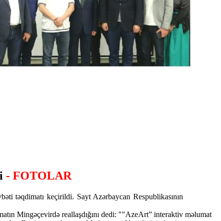
di
- FOTOLAR
ti təqdimatı keçirildi. Sayt Azərbaycan Respublikasının
matın Mingəçevirdə reallaşdığını dedi: ""AzeArt” interaktiv məlumat