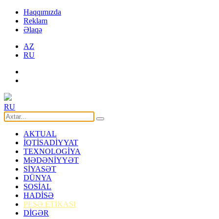
Haqqımızda
Reklam
Əlaqə
AZ
RU
RU
AKTUAL
İQTİSADİYYAT
TEXNOLOGİYA
MƏDƏNİYYƏT
SİYASƏT
DÜNYA
SOSİAL
HADİSƏ
PEŞƏ ETİKASI
DİGƏR