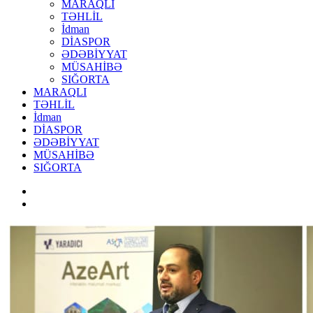
MARAQLI
TƏHLİL
İdman
DİASPOR
ƏDƏBİYYAT
MÜSAHİBƏ
SIĞORTA
MARAQLI
TƏHLİL
İdman
DİASPOR
ƏDƏBİYYAT
MÜSAHİBƏ
SIĞORTA