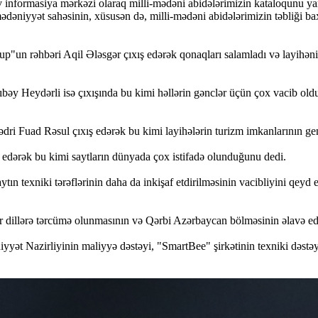
v informasiya mərkəzi olaraq milli-mədəni abidələrimizin kataloqunu ya
mədəniyyət sahəsinin, xüsusən də, milli-mədəni abidələrimizin təbliği b
un rəhbəri Aqil Ələsgər çıxış edərək qonaqları salamladı və layihən
bəy Heydərli isə çıxışında bu kimi həllərin gənclər üçün çox vacib ol
ri Fuad Rəsul çıxış edərək bu kimi layihələrin turizm imkanlarının g
dərək bu kimi saytların dünyada çox istifadə olunduğunu dedi.
ın texniki tərəflərinin daha da inkişaf etdirilməsinin vacibliyini qeyd 
r dillərə tərcümə olunmasının və Qərbi Azərbaycan bölməsinin əlavə edi
ət Nazirliyinin maliyyə dəstəyi, "SmartBee" şirkətinin texniki dəstəy