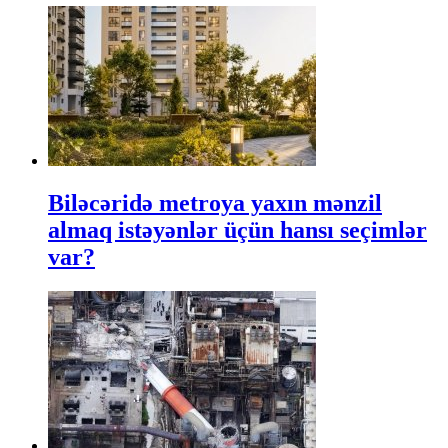
Biləcəridə metroya yaxın mənzil
almaq istəyənlər üçün hansı seçimlər
var?