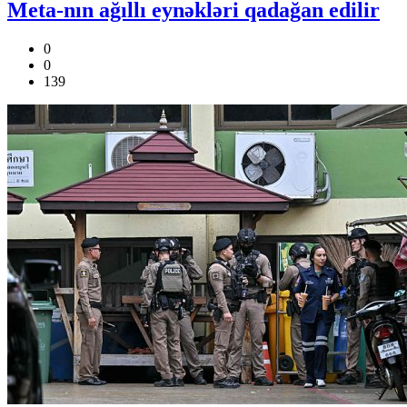
Meta-nın ağıllı eynəkləri qadağan edilir
0
0
139