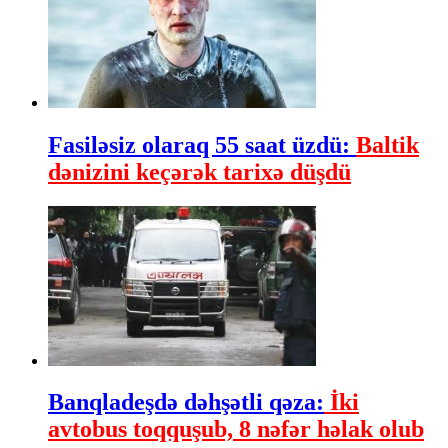
Fasiləsiz olaraq 55 saat üzdü:
Baltik
dənizini keçərək tarixə düşdü
Banqladeşdə dəhşətli qəza:
İki
avtobus toqquşub, 8 nəfər həlak olub