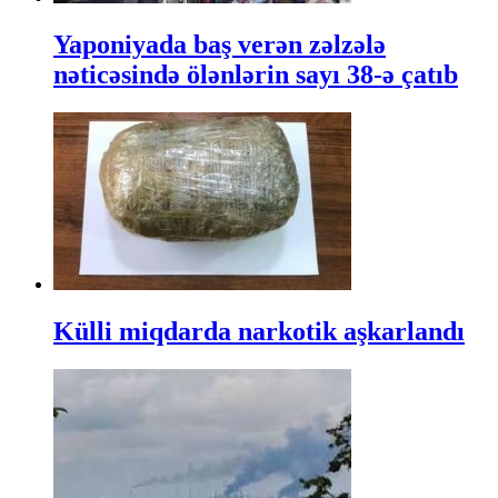
Yaponiyada baş verən zəlzələ
nəticəsində ölənlərin sayı 38-ə çatıb
Külli miqdarda narkotik aşkarlandı