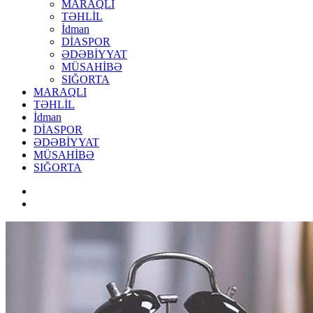
MARAQLI
TƏHLİL
İdman
DİASPOR
ƏDƏBİYYAT
MÜSAHİBƏ
SIĞORTA
MARAQLI
TƏHLİL
İdman
DİASPOR
ƏDƏBİYYAT
MÜSAHİBƏ
SIĞORTA