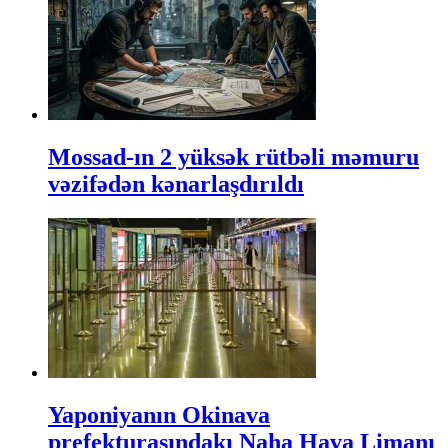
Mossad-ın 2 yüksək rütbəli məmuru
vəzifədən kənarlaşdırıldı
Yaponiyanın Okinava
prefekturasındakı Naha Hava Limanı