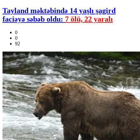
Tayland məktəbində 14 yaşlı şagird
faciəyə səbəb oldu:
7 ölü, 22 yaralı
0
0
92