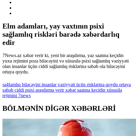
Elm adamları, yay vaxtının psixi
sağlamlıq riskləri barədə xəbərdarlıq
edir
7News.az xəbər verir ki, yeni bir araşdırma, yaz saatına keçidin
yuxu rejimini poza biləcəyini və xüsusilə psixi sağlamlıq vəziyyəti
olan insanlar üçün ciddi sağlamlıq risklərinə səbəb ola biləcəyini
ortaya qoydu.
sağlamlıq
biləcəyini
insanlar
vəziyyəti
üçün
risklərinə
qoydu
ortaya
səbəb
ciddi
psixi
araşdırma
verir
xəbər
saatına
keçidin
xüsusilə
rejimini
7news
BÖLMƏNİN DİGƏR XƏBƏRLƏRİ