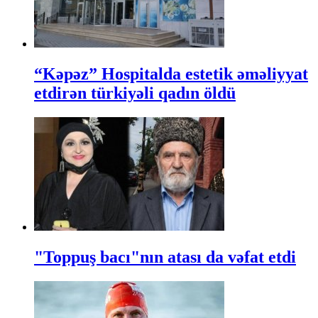
“Kəpəz” Hospitalda estetik əməliyyat
etdirən türkiyəli qadın öldü
"Toppuş bacı"nın atası da vəfat etdi