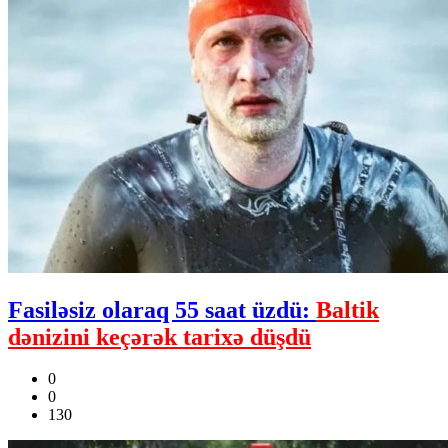
Fasiləsiz olaraq 55 saat üzdü:
Baltik
dənizini keçərək tarixə düşdü
0
0
130