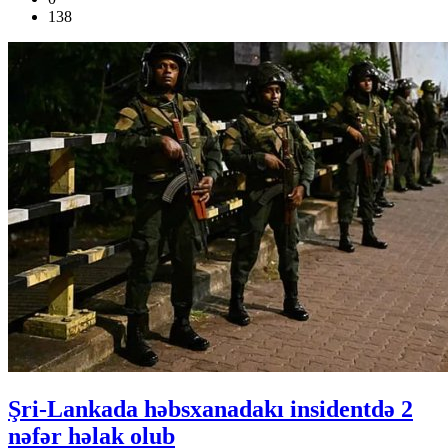
138
Şri-Lankada həbsxanadakı insidentdə 2
nəfər həlak olub