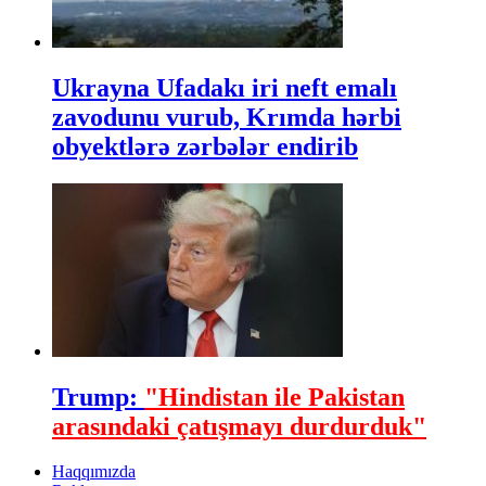
Ukrayna Ufadakı iri neft emalı
zavodunu vurub, Krımda hərbi
obyektlərə zərbələr endirib
Trump:
"Hindistan ile Pakistan
arasındaki çatışmayı durdurduk"
Haqqımızda