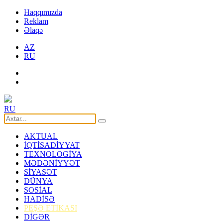
Haqqımızda
Reklam
Əlaqə
AZ
RU
RU
AKTUAL
İQTİSADİYYAT
TEXNOLOGİYA
MƏDƏNİYYƏT
SİYASƏT
DÜNYA
SOSİAL
HADİSƏ
PEŞƏ ETİKASI
DİGƏR