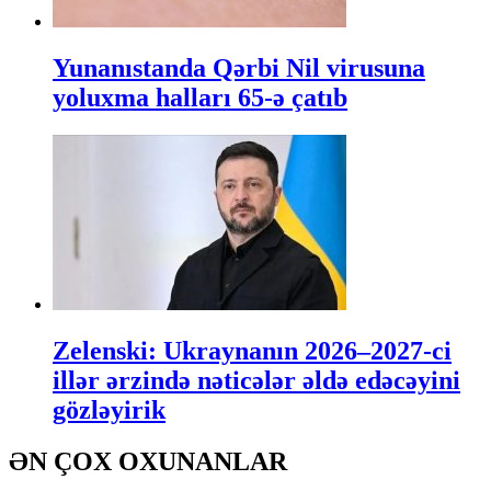
Yunanıstanda Qərbi Nil virusuna
yoluxma halları 65-ə çatıb
Zelenski: Ukraynanın 2026–2027-ci
illər ərzində nəticələr əldə edəcəyini
gözləyirik
ƏN ÇOX OXUNANLAR