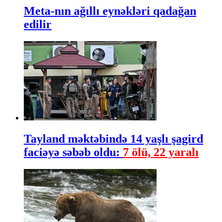
Meta-nın ağıllı eynəkləri qadağan
edilir
Tayland məktəbində 14 yaşlı şagird
faciəyə səbəb oldu:
7 ölü, 22 yaralı