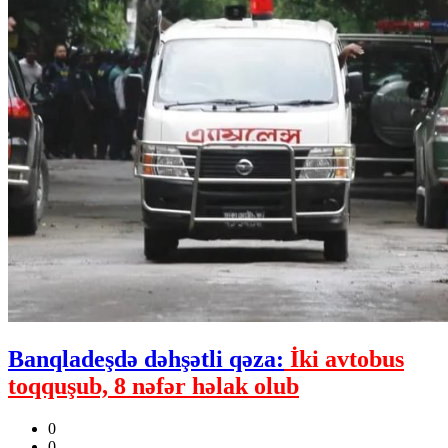
Banqladeşdə dəhşətli qəza:
İki avtobus
toqquşub, 8 nəfər həlak olub
0
0