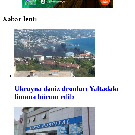
Xəbər lenti
Ukrayna dəniz dronları Yaltadakı
limana hücum edib