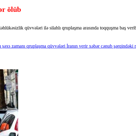
ər ölüb
hlükəsizlik qüvvələri ilə silahlı qruplaşma arasında toqquşma baş veri
ı
şəxs
zamanı
qruplaşma
qüvvələri
İranın
verir
xəbər
cənub
şərqindəki
r