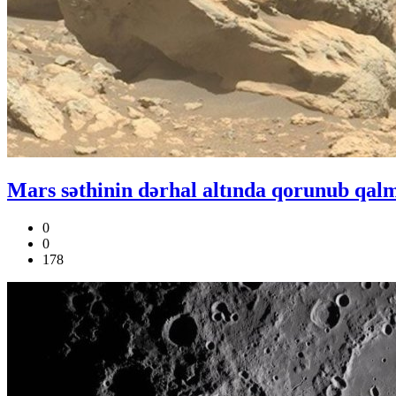
Mars səthinin dərhal altında qorunub qalm
0
0
178