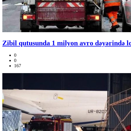
Zibil qutusunda 1 milyon avro dəyərində lot
0
0
167