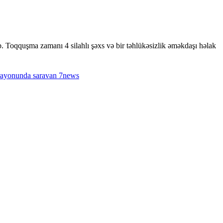
b. Toqquşma zamanı 4 silahlı şəxs və bir təhlükəsizlik əməkdaşı həlak
ayonunda
saravan
7news