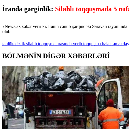
İranda gərginlik:
Silahlı toqquşmada 5 nəf
7News.az xəbər verir ki, İranın cənub-şərqindəki Saravan rayonunda tə
olub.
təhlükəsizlik
silahlı
toqquşma
arasında
verib
toqquşma
həlak
əməkdaş
BÖLMƏNİN DİGƏR XƏBƏRLƏRİ