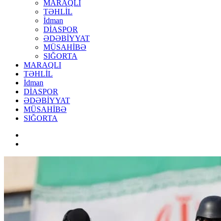
MARAQLI
TƏHLİL
İdman
DİASPOR
ƏDƏBİYYAT
MÜSAHİBƏ
SIĞORTA
MARAQLI
TƏHLİL
İdman
DİASPOR
ƏDƏBİYYAT
MÜSAHİBƏ
SIĞORTA