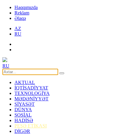
Haqqımızda
Reklam
Əlaqə
AZ
RU
RU
AKTUAL
İQTİSADİYYAT
TEXNOLOGİYA
MƏDƏNİYYƏT
SİYASƏT
DÜNYA
SOSİAL
HADİSƏ
PEŞƏ ETİKASI
DİGƏR