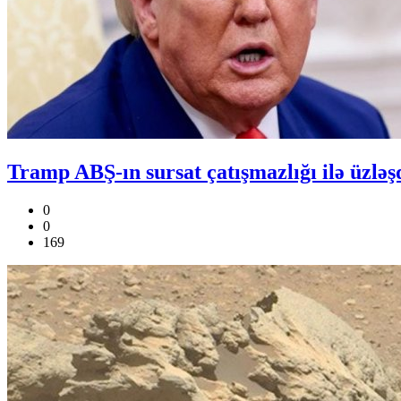
Tramp ABŞ-ın sursat çatışmazlığı ilə üzləş
0
0
169