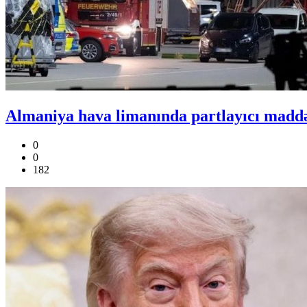
Almaniya hava limanında partlayıcı maddə
0
0
182